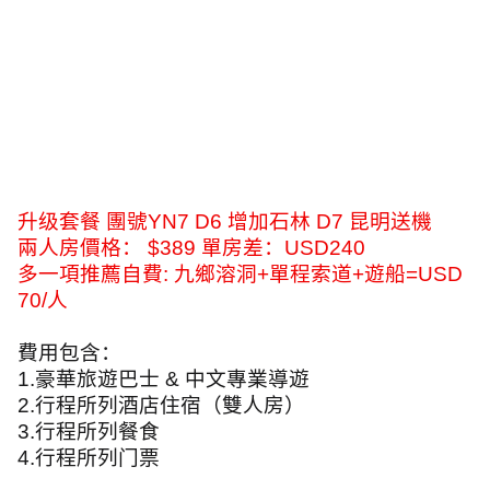
升级套餐 團號
YN7 D6
增加石林
D7
昆明送機
兩人房價格：
$389
單房差：
USD240
多一項推薦自費
:
九鄉溶洞
+
單程索道
+
遊船
=USD
70/
人
費用包含：
1.
豪華旅遊巴士
&
中文專業導遊
2.
行程所列酒店住宿（雙人房）
3.
行程所列餐食
4.
行程所列门票