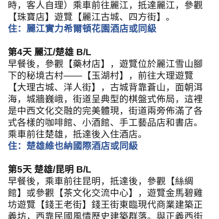
時，客人自理）乘車前往麗江，抵達麗江，參觀
【珠寶店】遊覽【麗江古城、四方街】。
住：麗江實力希爾頓花園酒店或同級
第
4
天 麗江
/
楚雄
B/L
早餐後，參觀【藥材店】，遊覽位於麗江雪山腳
下的秘境古村
——
【玉湖村】，前往大理遊覽
【大理古城、洋人街】，古城背靠蒼山，面朝洱
海，城牆巍峨，街道呈典型的棋盤式佈局，這裡
是中西文化交融的完美體現，街道兩旁佈滿了各
式各樣的咖啡館、小酒館、手工藝品店和書店。
乘車前往楚雄，抵達後入住酒店。
住：楚雄維也納國際酒店或同級
第
5
天 楚雄
/
昆明
B/L
早餐後，乘車前往昆明，抵達後，參觀【絲綢
館】或參觀【茶文化交流中心】，遊覽金馬碧雞
坊遊覽【錢王老街】錢王街東臨現代商業建築正
義坊，西靠民國風情歷史建築群落。與正義西街