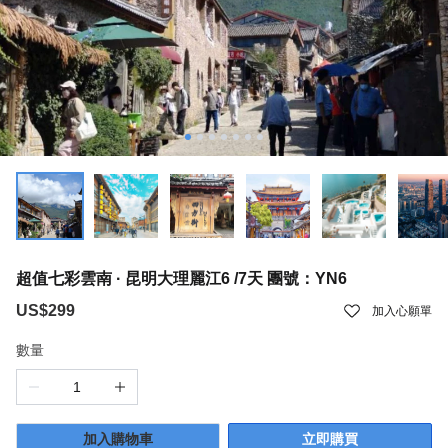
超值七彩雲南 · 昆明大理麗江6 /7天 團號：YN6
US$299
加入心願單
數量
加入購物車
立即購買