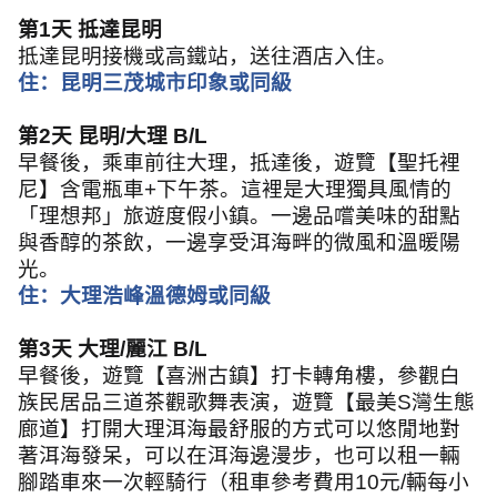
第
1
天 抵達昆明
抵達昆明接機或高鐵站，送往酒店入住。
住：昆明三茂城市印象或同級
第
2
天 昆明
/
大理
B/L
早餐後，乘車前往大理，抵達後，遊覽【聖托裡
尼】含電瓶車
+
下午茶。這裡是大理獨具風情的
「理想邦」旅遊度假小鎮。一邊品嚐美味的甜點
與香醇的茶飲，一邊享受洱海畔的微風和溫暖陽
光。
住：大理浩峰溫德姆或同級
第
3
天 大理
/
麗江
B/L
早餐後，遊覽【喜洲古鎮】打卡轉角樓，參觀白
族民居品三道茶觀歌舞表演，遊覽【最美
S
灣生態
廊道】打開大理洱海最舒服的方式可以悠閒地對
著洱海發呆，可以在洱海邊漫步，也可以租一輛
腳踏車來一次輕騎行（租車參考費用
10
元
/
輛每小