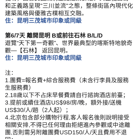
和正義路呈現
"
三川並流
"
之態，整條街區內現代化
建築風格與優雅古樸相互交融。
住：昆明三茂城市印象或同級
第
6/7
天 離開昆明
B
或前往石林
B/L/D
遊覽
“
天下第一奇觀
”
、世界最典型的喀斯特地貌奇
觀
—
【石林】 返回昆明。
住：昆明三茂城市印象或同級
注：
1.
團費
=
報名費
+
綜合服務費（未含行李員及服務
生服務費）
2.18
歲以下不占床早餐費請自行諮詢酒店前臺；
3.
提前或續住酒店
US$98/
房
/
晚，額外接
/
送機
US$30/
人
/
趟（
2
人起）；
4.
北京包含部分購物行程
,
客人報名後則說明接受
相關安排
,
不得已任何理由拒絕進內參觀或中途離
團
,
否則需另附離團費
USD150/
人
/
天且費用不退