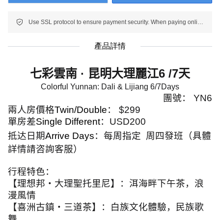
Use SSL protocol to ensure payment security. When paying online, your payment information is protected.
產品詳情
七彩雲南
·
昆明大理麗江
6 /7
天
Colorful Yunnan: Dali & Lijiang 6/7Days
團號：
YN6
兩人房價格
Twin/Double
：
$299
單房差
Single Different
：
USD200
抵达日期
Arrive Days
：每周指定
周四發班（具體
詳情請咨詢客服）
行程特色：
【理想邦・大理聖托里尼】：洱海畔下午茶，浪
漫風情
【喜洲古鎮・三道茶】：白族文化體驗，民族歌
舞