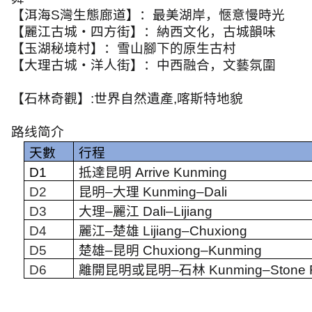
【洱海
S
灣生態廊道】：最美湖岸，愜意慢時光
【麗江古城・四方街】：納西文化，古城韻味
【玉湖秘境村】：雪山腳下的原生古村
【大理古城・洋人街】：中西融合，文藝氛圍
【石林奇觀】
:
世界自然遺產
,
喀斯特地貌
路线简介
天數
行程
D1
抵達昆明
Arrive Kunming
D2
昆明
–
大理
Kunming–Dali
D3
大理
–
麗江
Dali–Lijiang
D4
麗江
–
楚雄
Lijiang–Chuxiong
D5
楚雄
–
昆明
Chuxiong–Kunming
D6
離開昆明或昆明
–
石林
Kunming–Stone 