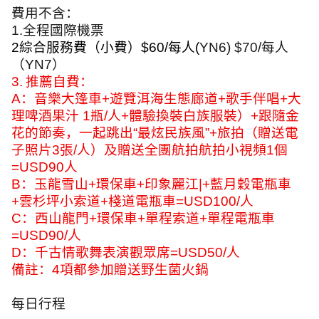
費用不含：
1.
全程國際機票
2
綜合服務費（小費）
$60/
每人
(
YN6) $70/
每人
（
YN7
）
3.
推薦自費：
A
：音樂大篷車
+
遊覽洱海生態廊道
+
歌手伴唱
+
大
理啤酒果汁
1
瓶
/
人
+
體驗換裝白族服裝）
+
跟隨金
花的節奏，一起跳出
“
最炫民族風
”+
旅拍（贈送電
子照片
3
張
/
人）及贈送全團航拍航拍小視頻
1
個
=USD90
人
B
：玉龍雪山
+
環保車
+
印象麗江
|+
藍月穀電瓶車
+
雲杉坪小索道
+
棧道電瓶車
=USD100/
人
C
：西山龍門
+
環保車
+
單程索道
+
單程電瓶車
=USD90/
人
D
：千古情歌舞表演觀眾席
=USD50/
人
備註：
4
項都參加贈送野生菌火鍋
每日行程