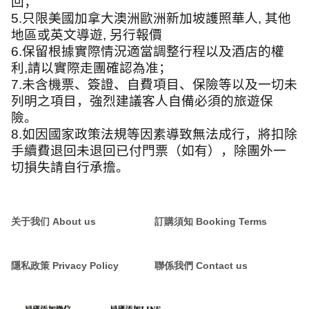
回；
5.
只限美國加拿大澳洲歐洲新加坡護照華人
,
其他
地區或英文導遊
,
另行報價
6.
保留根據實際情況適當調整行程以及酒店的權
利
,
請以實際走團確認為准；
7.
未含機票、簽證、自費項目、保險等以及一切未
列明之項目，強烈建議客人自備必須的旅遊保
險。
8.
如因國家政策法規等因素導致無法成行，將扣除
手續費退回未退回已付門票（如有），除團外一
切損失請自行承擔。
关于我们 About us
訂購須知 Booking Terms
隱私政策 Privacy Policy
聯係我們 Contact us