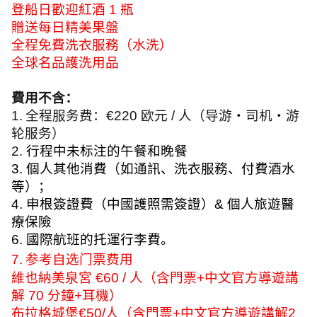
登船日歡迎紅酒
1
瓶
贈送每日精美果盤
全程免費洗衣服務（水洗）
全球名品護洗用品
費用不含：
1.
全程服务费：
€220
欧元
/
人（导游・司机・游
轮服务）
2.
行程中未标注的午餐和晚餐
3.
個人其他消費（如通訊、洗衣服務、付費酒水
等）；
4.
申根簽證費（中國護照需簽證）
&
個人旅遊醫
療保險
6.
國際航班的托運行李費。
7.
参考自选门票费用
維也納美泉宮
€60 /
人（含門票
+
中文官方導遊講
解
70
分鐘
+
耳機）
布拉格城堡
€50/
人（含門票
+
中文官方導遊講解
2