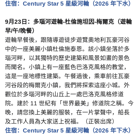
住宿：
Century Star 5
星級河輪（
2026
年下水）
9
月
23
日：多瑙河遊輪
-
杜倫施坦因
-
梅爾克（遊輪
早
/
午
/
晚餐）
遊輪早餐後，跟隨導遊徒步遊覽奧地利瓦豪河谷
中的一座美麗小鎮杜倫施泰恩。該小鎮坐落於多
瑙河畔，以其獨特的歷史建築和風景如畫的景色
而聞名。小鎮上有一座藍色巴洛克風格的教堂，
這是一座地標性建築。午餐過後，乘車前往瓦豪
河谷段的梅爾克小鎮，我們將探索這座小城。外
觀位於多瑙河畔的山丘上一處巴洛克風格修道
院。建於
11
世紀有「世界最美」修道院之稱。今
晚，請您換上美麗的服裝，在一片掌聲中，船長
及工作人員為大家送上祝福。（正裝出席）
住宿：
Century Star 5
星級河輪（
2026
年下水）