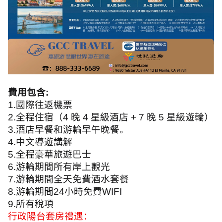
費
用包含
:
1.
國際往返機票
2.
全程住宿（
4
晚
4
星級酒店
+ 7
晚
5
星級遊輪）
3.
酒店早餐和游輪早午晚餐。
4.
中文導遊講解
5.
全程豪華旅遊巴士
6.
游輪期間所有岸上觀光
7.
游輪期間全天免費酒水套餐
8.
游輪期間
24
小時免費
WIFI
9.
所有稅項
行政陽台套房禮遇：