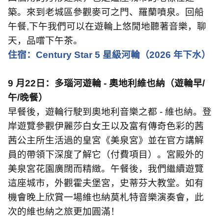
築。來到老城區參觀麥可之門、羅蘭噴泉。回船
午餐
,
下午我們可以在遊輪上悠閒地聽著音樂，聊
天，品嚐下午茶。
住宿：
Century Star 5
星級河輪（
2026
年下水）
9
月
22
日：多瑙河遊輪
-
奧地利維也納（遊輪早
/
午
/
晚餐）
早餐後，遊輪行駛到奧地利音樂之都
-
維也納。登
岸遊覽參觀伊麗莎白女王以及富有傳奇色彩的茜
茜公主所生活過的皇宮《美泉宮》並在官方講解
員的帶領下深度了解它（付費項目）。宮殿外的
美泉宮花園廣闊而精緻。午餐後，我們繼續遊覽
這座城市，外觀霍夫堡宮，史蒂芬大教堂。如有
機會晚上欣賞一場維也納莫札特音樂演奏會，此
次的維也納之旅更加圓滿！