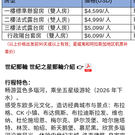
房型
價格
(USD)
一樓標準懸窗房
（雙人房）
$
4,599
/
人
二樓法式
露台房
（雙人房）
$
4,999
/
人
三樓法式露台房
（雙人房）
$
5,099
/
人
行政陽台套房
（雙人房）
$
6,099
/
人
（以上价格出发前
90
天或以上有效；夏威夷和阿拉斯加地区机票补
差价）
世紀郵輪 世紀之星郵輪介紹
👉
行程特色：
畅游蓝色多瑙河，乘坐五星级游轮（
2026
年下
水）。
感受东欧多元文化，造访经典城市与景点：布拉
格、
CK
小镇、布达佩斯、布拉迪斯拉发、维也
纳、杜伦施坦恩、梅尔克、萨尔茨堡、哈尔施塔
特、林茨、帕绍、新天鹅堡、慕尼黑。欣赏多瑙