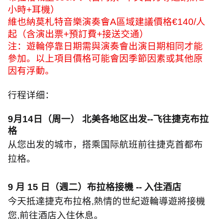
小時
+
耳機）
維也納莫札特音樂演奏會
A
區域建議價格
€140/
人
起（含演出票
+
預訂費
+
接送交通）
注：遊輪停靠日期需與演奏會出演日期相同才能
參加。以上項目價格可能會因季節因素或其他原
因有浮動。
行程详细：
9
月
14
日（周一） 北美各地区出发
--
飞往捷克布拉
格
从您出发的城市，搭乘国际航班前往捷克首都布
拉格。
9
月
15
日（週二）布拉格接機
--
入住酒店
今天抵達捷克布拉格
,
熱情的世紀遊輪導遊將接機
您
,
前往酒店入住休息。