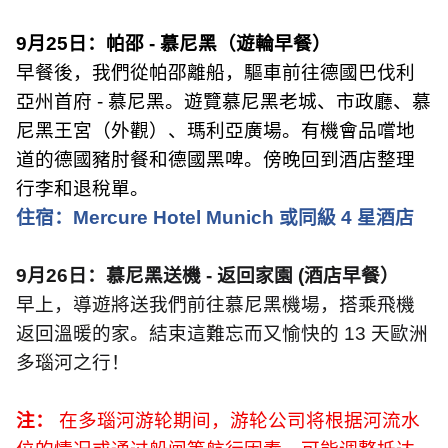
9
月
25
日：帕邵
-
慕尼黑（遊輪早餐）
早餐後，我們從帕邵離船，驅車前往德國巴伐利
亞州首府
-
慕尼黑。遊覽慕尼黑老城、市政廳、慕
尼黑王宮（外觀）、瑪利亞廣場。有機會品嚐地
道的德國豬肘餐和德國黑啤。傍晚回到酒店整理
行李和退稅單。
住宿：
Mercure Hotel Munich
或同級
4
星酒店
9
月
26
日：慕尼黑送機
-
返回家園
(
酒店早餐）
早上，導遊將送我們前往慕尼黑機場，搭乘飛機
返回溫暖的家。結束這難忘而又愉快的
13
天歐洲
多瑙河之行！
注：
在多瑙河游轮期间，游轮公司将根据河流水