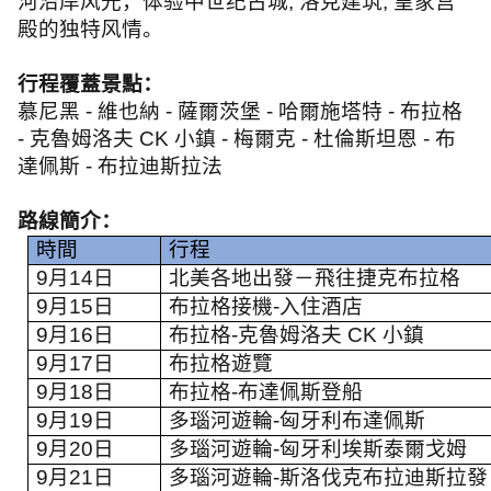
河沿岸风光，体验中世纪古城
,
洛克建筑
,
皇家宫
殿的独特风情。
行程覆蓋景點：
慕尼黑
-
維也納
-
薩爾茨堡
-
哈爾施塔特
-
布拉格
-
克魯姆洛夫
CK
小鎮
-
梅爾克
-
杜倫斯坦恩
-
布
達佩斯
-
布拉迪斯拉法
路線簡介：
時間
行程
9
月
14
日
北美各地出發－飛往捷克布拉格
9
月
15
日
布拉格接機
-
入住酒店
9
月
16
日
布拉格
-
克魯姆洛夫
CK
小鎮
9
月
17
日
布拉格遊覽
9
月
18
日
布拉格
-
布達佩斯登船
9
月
19
日
多瑙河遊輪
-
匈牙利布達佩斯
9
月
20
日
多瑙河遊輪
-
匈牙利埃斯泰爾戈姆
9
月
21
日
多瑙河遊輪
-
斯洛伐克布拉迪斯拉發