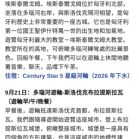
埃斯泰爾戈姆。埃斯泰爾戈姆位於匈牙利北部，
坐落在多瑙河右岸，與斯洛伐克隔河相望，是匈
牙利歷史上非常重要的一座古城。它也是匈牙利
第一位國王聖伊什特萬一世的出生地和加冕地。
遊覽匈牙利最大的教堂－埃斯泰爾戈姆大教堂。
教堂所在的高地，可俯瞰多瑙河轉彎處的壯麗景
色。回船午餐，下午我們可以在遊輪上休閒地聽
著音樂，聊天，品嚐下午茶。
住宿：
Century Star 5
星級河輪（
2026
年下水）
9
月
21
日：多瑙河遊輪
-
斯洛伐克布拉提斯拉瓦
（遊輪早
/
午
/
晚餐）
早餐後，遊輪抵達斯洛伐克首都，布拉提斯拉
瓦。我們跟隨導遊開始遊覽這座城市。登上布拉
提斯拉瓦城堡，俯瞰整座城市。城堡是一座具有
四個角的方形建築，也是這座城市的地標性建