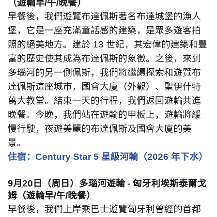
（遊輪早
/
午
/
晚餐）
早餐後，我們遊覽布達佩斯著名布達城堡的漁人
堡，它是一座充滿童話感的建築，是眾多遊客拍
照的絕美地方。建於
13
世紀，其宏偉的建築和豐
富的歷史使其成為布達佩斯的象徵。之後，來到
多瑙河的另一側佩斯，我們將繼續探索和遊覽布
達佩斯這座城市，國會大廈（外觀）、聖伊什特
萬大教堂。結束一天的行程，我們返回遊輪共進
晚餐。今晚，我們站在遊輪的甲板上，遊輪將緩
慢行駛，夜遊美麗的布達佩斯及國會大廈的美
景。
住宿：
Century Star 5
星級河輪（
2026
年下水）
9
月
20
日（周日）多瑙河遊輪
-
匈牙利埃斯泰爾戈
姆（遊輪早
/
午
/
晚餐）
早餐後，我們上岸乘巴士遊覽匈牙利曾經的首都