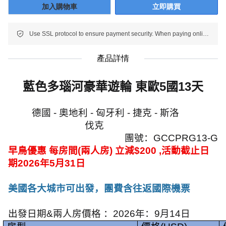
加入購物車
立即購買
Use SSL protocol to ensure payment security. When paying online, your payment information is protected.
產品詳情
藍色多瑙河豪華遊輪 東歐
5
國
13
天
德國
-
奧地利
-
匈牙利
-
捷克
-
斯洛
伐克
團號：
GCCPRG13-G
早鳥優惠 每房間
(
兩人房
)
立減
$200 ,
活動截止日
期
2026
年
5
月
31
日
美國各大城市可出發，團費含往返國際機票
出發日期
&
兩人房價格 ：
2026
年：
9
月
14
日