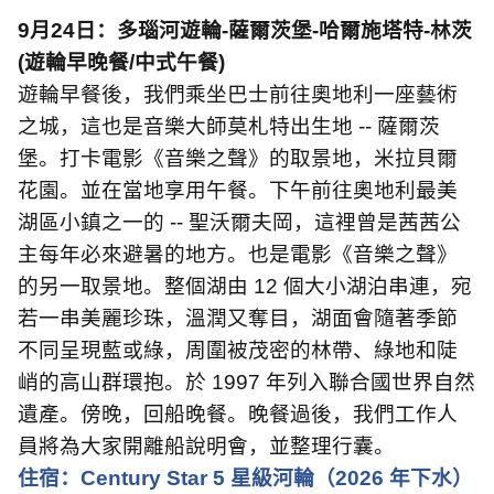
9
月
24
日：多瑙河遊輪
-
薩爾茨堡
-
哈爾施塔特
-
林茨
(
遊輪早晚餐
/
中式午餐
)
遊輪早餐後，我們乘坐巴士前往奧地利一座藝術
之城，這也是音樂大師莫札特出生地
--
薩爾茨
堡。打卡電影《音樂之聲》的取景地，米拉貝爾
花園。並在當地享用午餐。下午前往奧地利最美
湖區小鎮之一的
--
聖沃爾夫岡，這裡曾是茜茜公
主每年必來避暑的地方。也是電影《音樂之聲》
的另一取景地。整個湖由
12
個大小湖泊串連，宛
若一串美麗珍珠，溫潤又奪目，湖面會隨著季節
不同呈現藍或綠，周圍被茂密的林帶、綠地和陡
峭的高山群環抱。於
1997
年列入聯合國世界自然
遺產。傍晚，回船晚餐。晚餐過後，我們工作人
員將為大家開離船說明會，並整理行囊。
住宿：
Century Star 5
星級河輪（
2026
年下水）