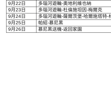
9
月
22
日
多瑙河遊輪
-
奧地利維也納
9
月
23
日
多瑙河遊輪
-
杜倫施坦因
-
梅爾克
9
月
24
日
多瑙河遊輪
-
薩爾茨堡
-
哈爾施塔特
-
9
月
25
日
帕紹
-
慕尼黑
9
月
26
日
慕尼黑送機
-
返回家園