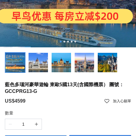
藍色多瑙河豪華遊輪 東歐5國13天(含國際機票） 團號：
GCCPRG13-G
US$4599
加入心願單
數量