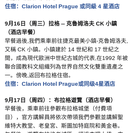
住宿：
Clarion Hotel Prague
或同級
4
星酒店
9
月
16
日（周三）拉格
--
克魯姆洛夫
CK
小鎮
（酒店早餐）
早餐過後
,
我們乘車前往捷克最美小鎮
-
克魯姆洛夫
,
又稱
CK
小鎮。小鎮建於
14
世紀和
17
世紀之
間，成為現代歐洲中世紀古城的代表
,
在
1992
年被
聯合國教科文組織列為世界自然文化雙重遺產之
一。傍晚
,
返回布拉格住宿。
住宿：
Clarion Hotel Prague
或同级
4
星酒店
9
月
17
日（周四）：布拉格遊覽（酒店早餐）
早餐後，乘車前往參觀布拉格城堡（付費項
目），官方講解員將依次帶領我們參觀並講解聖
維特大教堂、老皇宮、斯圖加特庭院和黃金巷。