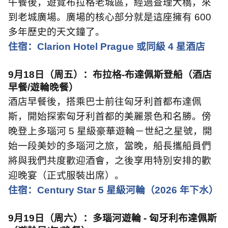
午餐後，遊覽布拉格老城區，經過查理大橋，來
到老城廣場。廣場的核心部分就是這座擁有
600
多年歷史的天文鐘了。
住宿：
Clarion Hotel Prague
或同級
4
星酒店
9
月
18
日（周五）：布拉格
-
布達佩斯登船（酒店
早餐
/
遊輪晚餐）
酒店早餐後，搭乘巴士前往匈牙利首都布達佩
斯，開始探索匈牙利首都的美麗景色和名勝。傍
晚登上多瑙河
5
星級豪華遊輪－世紀之星號，開
始一段美妙的多瑙河之旅，當晚，船長攜船員們
將與我們共度歡迎酒會，之後享用特別安排的歡
迎晚宴（正式服裝出席）。
住宿：
Century Star 5
星級河輪（
2026
年下水）
9
月
19
日（周六）：多瑙河遊輪
-
匈牙利布達佩斯