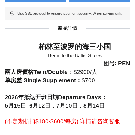
Use SSL protocol to ensure payment security. When paying online, your payment information is protected.
產品詳情
柏林至波罗的海三小国
Berlin to the Baltic States
团号
: PEN
兩人房價格
Twin/Double
：
$2900/
人
单房差
Single Supplement
：
$700
2026
年抵达开班日期
Departure Days
：
5
月
15
日
;
6
月
12
日；
7
月
10
日；
8
月
14
日
(
不定期折扣
$100-$600/
每房
)
详情请咨询客服