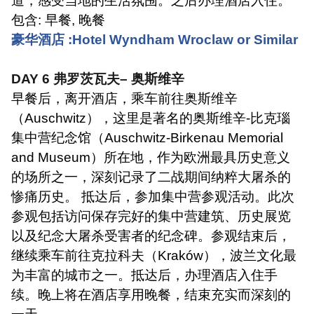
道，感受当地的生活氛围。之后办理酒店入住。
包含
:
早餐
,
晚餐
豪华酒店
:Hotel Wyndham Wroclaw or Similar
DAY 6
弗罗茨瓦夫
–
奥斯维辛
早餐后，离开酒店，乘车前往奥斯维辛
（
Auschwitz
），这里是著名的奥斯维辛
-
比克瑙
集中营纪念馆（
Auschwitz-Birkenau Memorial
and Museum
）所在地，作为欧洲最具历史意义
的场所之一，深刻记录了二战期间纳粹大屠杀的
惨痛历史。 抵达后，参加集中营参观活动。此次
参观包括访问保存完好的集中营建筑、历史展览
以及纪念大屠杀受害者的纪念碑。参观结束后，
继续乘车前往克拉科夫（
Kraków
），波兰文化最
为丰富的城市之一。抵达后，办理酒店入住手
续。晚上将在酒店享用晚餐，结束充实而深刻的