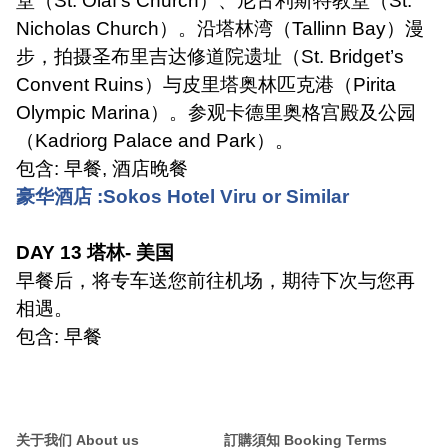
堂（
St. Olaf’s Church
）、尼古利斯特教堂（
St.
Nicholas Church
）。沿塔林湾（
Tallinn Bay
）漫
步，拍摄圣布里吉达修道院遗址（
St. Bridget’s
Convent Ruins
）与皮里塔奥林匹克港（
Pirita
Olympic Marina
）。参观卡德里奥格宫殿及公园
（
Kadriorg Palace and Park
）。
包含
:
早餐
,
酒店晚餐
豪华酒店
:Sokos Hotel Viru or Similar
DAY 13
塔林
-
美国
早餐后，将专车送您前往机场，期待下次与您再
相遇。
包含
:
早餐
关于我们 About us
訂購須知 Booking Terms