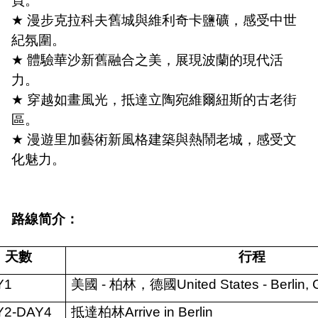
頁。
★
漫步克拉科夫舊城與維利奇卡鹽礦，感受中世
紀氛圍。
★
體驗華沙新舊融合之美，展現波蘭的現代活
力。
★
穿越如畫風光，抵達立陶宛維爾紐斯的古老街
區。
★
漫遊里加藝術新風格建築與熱鬧老城，感受文
化魅力。
路線简介：
天數
行程
Y1
美國
-
柏林，德國
United States - Berlin
Y2-DAY4
抵達柏林
Arrive in Berlin