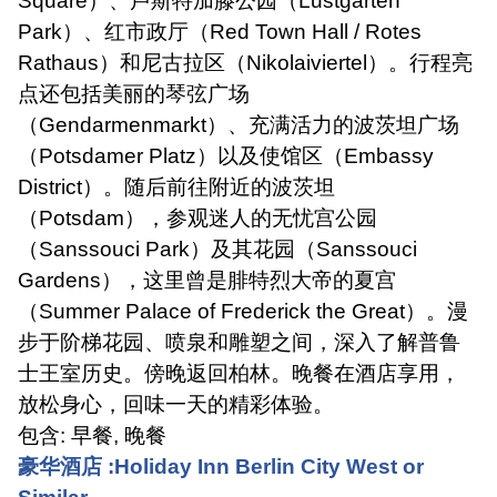
Square
）、卢斯特加滕公园（
Lustgarten
Park
）、红市政厅（
Red Town Hall / Rotes
Rathaus
）和尼古拉区（
Nikolaiviertel
）。行程亮
点还包括美丽的琴弦广场
（
Gendarmenmarkt
）、充满活力的波茨坦广场
（
Potsdamer Platz
）以及使馆区（
Embassy
District
）。随后前往附近的波茨坦
（
Potsdam
），参观迷人的无忧宫公园
（
Sanssouci Park
）及其花园（
Sanssouci
Gardens
），这里曾是腓特烈大帝的夏宫
（
Summer Palace of Frederick the Great
）。漫
步于阶梯花园、喷泉和雕塑之间，深入了解普鲁
士王室历史。傍晚返回柏林。晚餐在酒店享用，
放松身心，回味一天的精彩体验。
包含
:
早餐
,
晚餐
豪华酒店
:Holiday Inn Berlin City West or