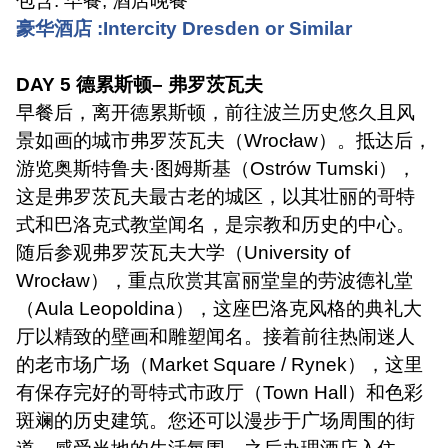
包含
:
早餐
,
酒店晚餐
豪华酒店
:Intercity Dresden or Similar
DAY 5
德累斯顿
–
弗罗茨瓦夫
早餐后，离开德累斯顿，前往波兰历史悠久且风
景如画的城市弗罗茨瓦夫（
Wrocław
）。抵达后，
游览奥斯特鲁夫
·
图姆斯基（
Ostrów Tumski
），
这是弗罗茨瓦夫最古老的城区，以其壮丽的哥特
式和巴洛克式教堂闻名，是宗教和历史的中心。
随后参观弗罗茨瓦夫大学（
University of
Wrocław
），重点欣赏其富丽堂皇的劳波德礼堂
（
Aula Leopoldina
），这座巴洛克风格的典礼大
厅以精致的壁画和雕塑闻名。接着前往热闹迷人
的老市场广场（
Market Square / Rynek
），这里
有保存完好的哥特式市政厅（
Town Hall
）和色彩
斑斓的历史建筑。您还可以漫步于广场周围的街