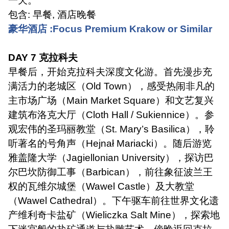
一天。
包含
:
早餐
,
酒店晚餐
豪华酒店
:Focus Premium Krakow or Similar
DAY 7
克拉科夫
早餐后，开始克拉科夫深度文化游。首先漫步充
满活力的老城区（
Old Town
），感受热闹非凡的
主市场广场（
Main Market Square
）和文艺复兴
建筑布洛克大厅（
Cloth Hall / Sukiennice
）。参
观宏伟的圣玛丽教堂（
St. Mary’s Basilica
），聆
听著名的号角声（
Hejnał Mariacki
）。随后游览
雅盖隆大学（
Jagiellonian University
），探访巴
尔巴坎防御工事（
Barbican
），前往象征波兰王
权的瓦维尔城堡（
Wawel Castle
）及大教堂
（
Wawel Cathedral
）。下午驱车前往世界文化遗
产维利奇卡盐矿（
Wieliczka Salt Mine
），探索地