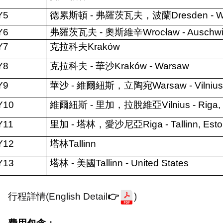
Y5
德累斯頓
-
弗羅茨瓦夫，波蘭
Dresden - W
Y6
弗羅茨瓦夫
-
奧斯維辛
Wrocław - Auschwi
Y7
克拉科夫
Kraków
Y8
克拉科夫
-
華沙
Kraków - Warsaw
Y9
華沙
-
維爾紐斯，立陶宛
Warsaw - Vilnius
Y10
維爾紐斯
-
里加，拉脫維亞
Vilnius - Riga,
Y11
里加
-
塔林，愛沙尼亞
Riga - Tallinn, Est
Y12
塔林
Tallinn
Y13
塔林
-
美國
Tallinn - United States
行程詳情
(English Detail
👉
)