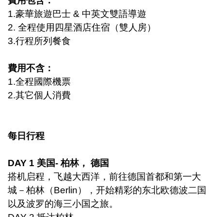
費用包含：
1.
豪華旅遊巴士
&
中英文雙語導遊
2.
全程使用四星酒店住宿（雙人房）
3.
行程所列餐食
費用不含：
1.
全程國際機票
2.
其它個人消費
每日行程
DAY 1
美国
-
柏林， 德国
搭机启程，飞越大西洋，前往德国首都和第一大
城－柏林（
Berlin
），开始精彩的东北欧德波二国
以及波罗的海三小国之旅。