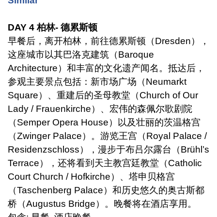
Similar
DAY 4
柏林
-
德累斯顿
早餐后，离开柏林，前往德累斯顿（
Dresden
），
这座城市以其巴洛克建筑（
Baroque
Architecture
）和丰富的文化遗产闻名。抵达后，
参观主要景点包括：新市场广场（
Neumarkt
Square
）、重建后的圣母教堂（
Church of Our
Lady / Frauenkirche
）、宏伟的森佩尔歌剧院
（
Semper Opera House
）以及壮丽的茨温格宫
（
Zwinger Palace
）。游览王宫（
Royal Palace /
Residenzschloss
），漫步于布吕尔露台（
Brühl’s
Terrace
），还将看到天主教宫廷教堂（
Catholic
Court Church / Hofkirche
）、塔申贝格宫
（
Taschenberg Palace
）和历史悠久的奥古斯都
桥（
Augustus Bridge
）。晚餐将在酒店享用。