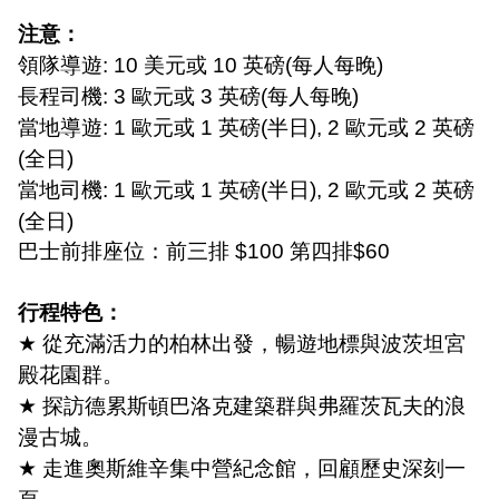
注意：
領隊導遊
: 10
美元或
10
英磅
(
每人每晚
)
長程司機
: 3
歐元或
3
英磅
(
每人每晚
)
當地導遊
: 1
歐元或
1
英磅
(
半日
), 2
歐元或
2
英磅
(
全日
)
當地司機
: 1
歐元或
1
英磅
(
半日
), 2
歐元或
2
英磅
(
全日
)
巴士前排座位：前三排
$100
第四排
$60
行程特色：
★
從充滿活力的柏林出發，暢遊地標與波茨坦宮
殿花園群。
★
探訪德累斯頓巴洛克建築群與弗羅茨瓦夫的浪
漫古城。
★
走進奧斯維辛集中營紀念館，回顧歷史深刻一