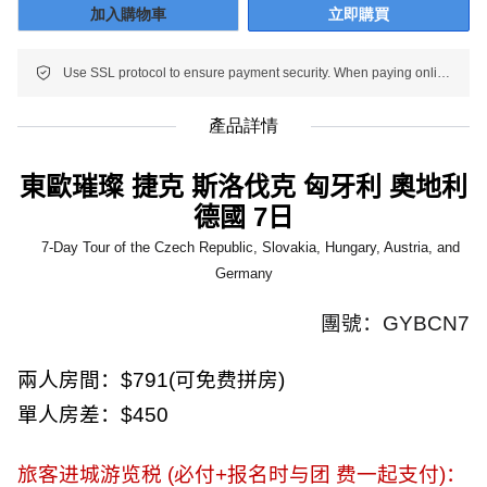
加入購物車
立即購買
Use SSL protocol to ensure payment security. When paying online, your payment information is protected.
產品詳情
東歐璀璨 捷克 斯洛伐克 匈牙利 奧地利
德國
7
日
7-Day Tour of the Czech Republic, Slovakia, Hungary, Austria, and
Germany
團號：
GYBCN7
兩人房間：
$791(
可免费拼房
)
單人房差：
$450
旅客进城游览税
(
必付
+
报名时与团 费一起支付
)
：