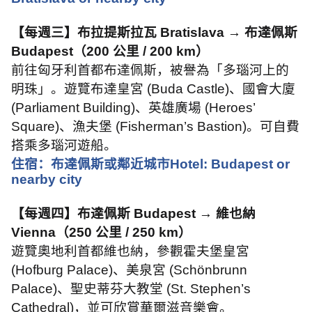
【每週三】布拉提斯拉瓦
Bratislava →
布達佩斯
Budapest
（
200
公里
/ 200 km
）
前往匈牙利首都布達佩斯，被譽為「多瑙河上的
明珠」。遊覽布達皇宮
(Buda Castle)
、國會大廈
(Parliament Building)
、英雄廣場
(Heroes’
Square)
、漁夫堡
(Fisherman’s Bastion)
。可自費
搭乘多瑙河遊船。
住宿：布達佩斯或鄰近城市
Hotel: Budapest or
nearby city
【每週四】布達佩斯
Budapest →
維也納
Vienna
（
250
公里
/ 250 km
）
遊覽奧地利首都維也納，參觀霍夫堡皇宮
(Hofburg Palace)
、美泉宮
(Schönbrunn
Palace)
、聖史蒂芬大教堂
(St. Stephen’s
Cathedral)
，並可欣賞華爾滋音樂會。