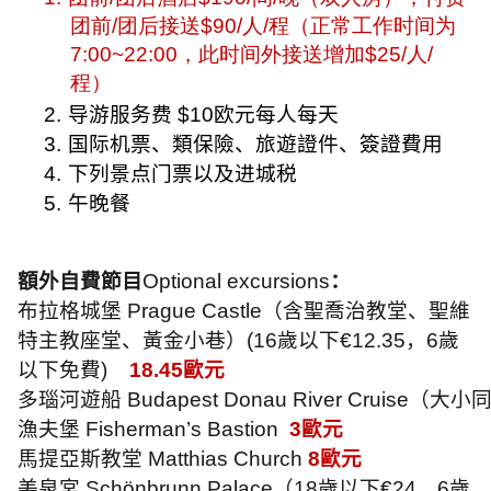
团前
/
团后接送
$90/
人
/
程（正常工作时间为
7:00~22:00
，此时间外接送增加
$25/
人
/
程）
2.
导游服务费
$10
欧元每人每天
3.
国际机票、類保險、旅遊證件、簽證費用
4.
下列景点门票以及进城税
5.
午晚餐
額外自費節目
Optional excursions
：
布拉格城堡
Prague Castle
（含聖喬治教堂、聖維
特主教座堂、黃金小巷）
(16
歲以下
€12.35
，
6
歲
以下免費
)
18.45
歐元
多瑙河遊船
Budapest Donau River Cruise
（大小
漁夫堡
Fisherman’s Bastion
3
歐元
馬提亞斯教堂
Matthias Church
8
歐元
美泉宮
Schönbrunn Palace
（
18
歲以下
€24
，
6
歲