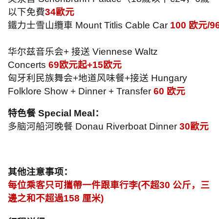
以下免費
34
歐元
鐵力士雪山纜車
Mount Titlis Cable Car
100
欧元
/9
华尔兹音乐会
+
接送
Viennese Waltz
Concerts
69
欧元起
+15
欧元
匈牙利民族舞会
+
地道风味餐
+
接送
Hungary
Folklore Show + Dinner + Transfer
60
欧元
特色餐
Special Meal
：
多脑河船河晚餐
Donau Riverboat Dinner
30
歐元
其他注意事项：
每位乘客只可攜帶一件跟車行李
(
不超
30
公斤，三
邊之和不超過
158
厘米
)