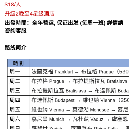
$18/人
升級
2
晚至
4
星級酒店
出發時間：
全年营运
,
保证出发
(
每周一班
)
詳情請
咨詢客服
路线简介
時間
周一
法蘭克福
→
布拉格
（
53
Frankfurt
Prague
周二
布拉格
→
布拉提斯拉瓦
Prague
Bratislava
周三
布拉提斯拉瓦
→
布達佩斯
Bratislava
Buda
周四
布達佩斯
→
維也納
（
25
Budapest
Vienna
周五
維也納
→
莫德湖
→
慕
Vienna
Mondsee
周六
慕尼黑
→
瓦杜茲
→
盧塞
Munich
Vaduz
周日
蘇黎世
→
萊茵瀑布
→
Zurich
Rhine
Falls