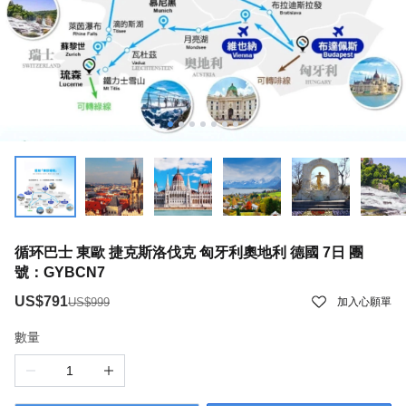
循环巴士 東歐 捷克斯洛伐克 匈牙利奧地利 德國 7日 團
號：GYBCN7
US$791
US$999
加入心願單
數量