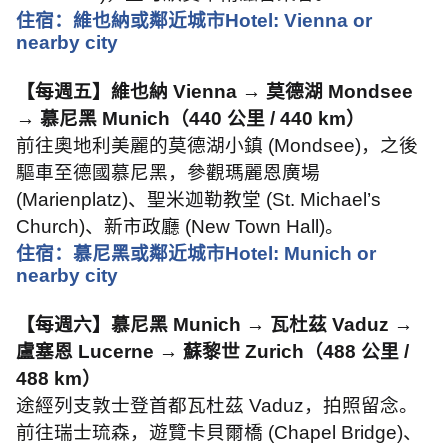
住宿：維也納或鄰近城市
Hotel: Vienna or
nearby city
【每週五】維也納
Vienna →
莫德湖
Mondsee
→
慕尼黑
Munich
（
440
公里
/ 440 km
）
前往奧地利美麗的莫德湖小鎮
(Mondsee)
，之後
驅車至德國慕尼黑，參觀瑪麗恩廣場
(Marienplatz)
、聖米迦勒教堂
(St. Michael’s
Church)
、新市政廳
(New Town Hall)
。
住宿：慕尼黑或鄰近城市
Hotel: Munich or
nearby city
【每週六】慕尼黑
Munich →
瓦杜茲
Vaduz →
盧塞恩
Lucerne →
蘇黎世
Zurich
（
488
公里
/
488 km
）
途經列支敦士登首都瓦杜茲
Vaduz
，拍照留念。
前往瑞士琉森，遊覽卡貝爾橋
(Chapel Bridge)
、