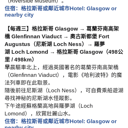
（
Riverside Museum
）。
住宿：格拉斯哥或鄰近城市
Hotel: Glasgow or
nearby city
【每週三】格拉斯哥
Glasgow →
葛蘭芬南高架
橋
Glenfinnan Viaduct →
奧古斯都堡
Fort
Augustus
（尼斯湖
Loch Ness
）
→
羅夢
湖
Loch Lomond →
格拉斯哥
Glasgow
（
498
公
里
/ 498km
）
早
晨驅車北上，經過英國著名的葛蘭芬南高架橋
（
Glenfinnan Viaduct
），電影《哈利波特》的魔
法列車即在此取景。
隨後前往尼斯湖（
Loch Ness
），可自費乘船遊湖
尋找神秘的尼斯湖水怪蹤影。
下午途經蘇格蘭高地與羅夢湖（
Loch
Lomond
），欣賞壯麗山水。
住宿：格拉斯哥或鄰近城市
Hotel: Glasgow or
nearby city