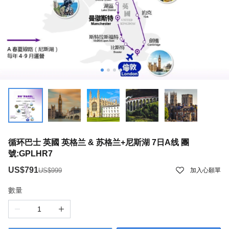
循环巴士 英國 英格兰 & 苏格兰+尼斯湖 7日A线 團
號:GPLHR7
US$791
US$999
加入心願單
數量