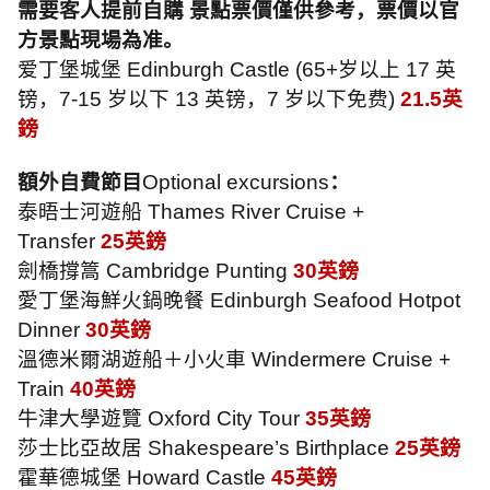
需要客人提前自購 景點票價僅供參考，票價以官
方景點現場為准。
爱丁堡城堡
Edinburgh Castle (65+
岁以上
17
英
镑，
7-15
岁以下
13
英镑，
7
岁以下免费
)
21.5
英
鎊
額外自費節目
Optional excursions
：
泰晤士河遊船
Thames River Cruise +
Transfer
25
英鎊
劍橋撐篙
Cambridge Punting
30
英鎊
愛丁堡海鮮火鍋晚餐
Edinburgh Seafood Hotpot
Dinner
30
英鎊
溫德米爾湖遊船＋小火車
Windermere Cruise +
Train
40
英鎊
牛津大學遊覽
Oxford City Tour
35
英鎊
莎士比亞故居
Shakespeare’s Birthplace
25
英鎊
霍華德城堡
Howard Castle
45
英鎊