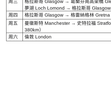
周三
格拉斯哥
Glasgow →
葛蘭芬南高架橋
Gle
夢湖
Loch Lomond →
格拉斯哥
Glasgow
周四
格拉斯哥
Glasgow →
格雷納格林
Gretna
周五
曼徹斯特
Manchester →
史特拉福
Stratf
380km
）
周六
倫敦
London