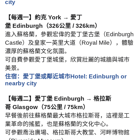
city
【每週一】約克
York →
愛丁
堡
Edinburgh
（
326
公里
/ 326km
）
進入蘇格蘭，參觀宏偉的愛丁堡古堡（
Edinburgh
Castle
）及皇家一英里大道（
Royal Mile
），體驗
濃厚的蘇格蘭文化氛圍。
可自費參觀愛丁堡城堡，欣賞壯麗的城牆與城市
美景。
住宿：愛丁堡或鄰近城市
Hotel: Edinburgh or
nearby city
【每週二】愛丁堡
Edinburgh →
格拉斯
哥
Glasgow
（
75
公里
/ 75km
）
早餐後前往蘇格蘭最大城市格拉斯哥，這裡是工
業革命的搖籃，也是蘇格蘭的文化中心。
可參觀喬治廣場、格拉斯哥大教堂、河畔博物館