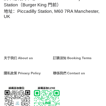
Station
（
Burger King
門前）
地址：
Piccadilly Station, M60 7RA Manchester,
UK
关于我们 About us
訂購須知 Booking Terms
隱私政策 Privacy Policy
聯係我們 Contact us