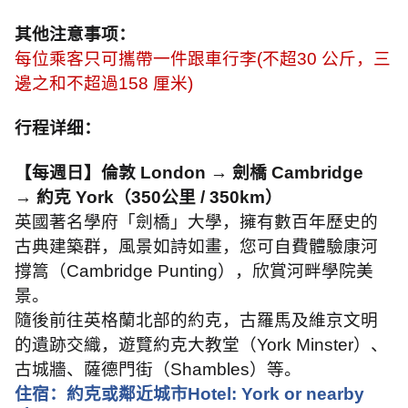
其他注意事项：
每位乘客只可攜帶一件跟車行李
(
不超
30
公斤，三
邊之和不超過
158
厘米
)
行程详细：
【每週日】倫敦
London →
劍橋
Cambridge
→
約克
York
（
350
公里
/ 350km
）
英國著名學府「劍橋」大學，擁有數百年歷史的
古典建築群，風景如詩如畫，您可自費體驗康河
撐篙（
Cambridge Punting
），欣賞河畔學院美
景。
隨後前往英格蘭北部的約克，古羅馬及維京文明
的遺跡交織，遊覽約克大教堂（
York Minster
）、
古城牆、薩德門街（
Shambles
）等。
住宿：約克或鄰近城市
Hotel: York or nearby