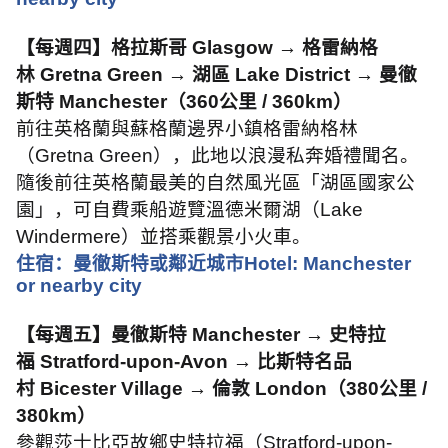
【每週四】格拉斯哥
Glasgow →
格雷納格
林
Gretna Green →
湖區
Lake District →
曼徹
斯特
Manchester
（
360
公里
/ 360km
）
前往英格蘭與蘇格蘭邊界小鎮格雷納格林
（
Gretna Green
），此地以浪漫私奔婚禮聞名。
隨後前往英格蘭最美的自然風光區「湖區國家公
園」，可自費乘船遊覽溫德米爾湖（
Lake
Windermere
）並搭乘觀景小火車。
住宿：曼徹斯特或鄰近城市
Hotel: Manchester
or nearby city
【每週五】曼徹斯特
Manchester →
史特拉
福
Stratford-upon-Avon →
比斯特名品
村
Bicester Village →
倫敦
London
（
380
公里
/
380km
）
參觀莎士比亞故鄉史特拉福（
Stratford-upon-