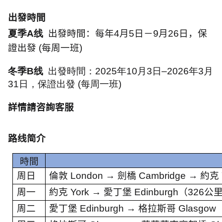
出發時間
夏季A线
出發時間：每年
4
月
5
日－
9
月
26
日，保
證出發
(
每周一班
)
冬季B线
出發時間：2025年10月3日–2026年3月
31日，保證出發 (每周一班)
詳情請咨詢客服
路线简介
時間
周日
倫敦
London →
劍橋
Cambridge →
約克
周一
約克
York →
愛丁堡
Edinburgh
（
326
公
周二
愛丁堡
Edinburgh →
格拉斯哥
Glasgow