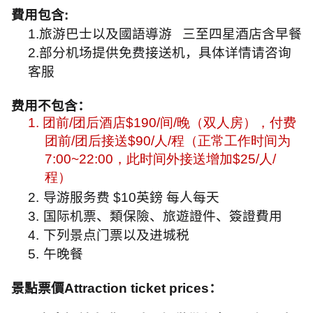
費用包含
:
1.旅游巴士以及國語導游
三至四星酒店含早餐
2.部分机场提供免费接送机，具体详情请咨询
客服
费用不包含：
1.
团前
/
团后酒店
$190/
间
/
晚（双人房），付费
团前
/
团后接送
$90/
人
/
程（正常工作时间为
7:00~22:00
，此时间外接送增加
$25/
人
/
程）
2.
导游服务费
$10
英鎊 每人每天
3.
国际机票、類保險、旅遊證件、簽證費用
4.
下列景点门票以及进城税
5.
午晚餐
景點票價
Attraction ticket prices
：