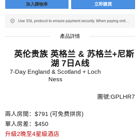
加入購物車
立即購買
Use SSL protocol to ensure payment security. When paying online, your payment information is protected.
產品詳情
英伦贵族
英格兰
&
苏格兰
+
尼斯
湖
7
日
A
线
7-Day England & Scotland + Loch
Ness
團號
:GPLHR7
兩人房間：
$791 (
可免费拼房
)
單人房差：
$450
升級
2
晚至
4
星級酒店