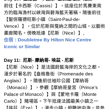
前往【卡西斯（
Cassis
）】，這座位於馬賽東南
方的臨海漁村以峽灣與碧海藍天著稱。隨後前往
【聖保羅德旺斯小鎮（
Saint-Paul-de-
Vence
）】，位於尼斯與戛納之間的山城，以藝術
畫廊聞名。傍晚抵達【尼斯（
Nice
）】
。
住宿：
Doubletree By Hilton Nice Centre
Iconic or Similar
Day 11:
尼斯
-
摩納哥
-
埃茲
-
尼斯
【尼斯（
Nice
）】是法國蔚藍海岸的文化之都，
漫步於著名的【盎格魯街（
Promenade des
Anglais
）】。隨後前往袖珍公國【摩納哥
（
Monaco
）】，參觀【摩納哥皇宮（
Prince’s
Palace of Monaco
）】與【蒙地卡羅（
Monte
Carlo
）】賭場區。下午抵達法國最美小鎮之一
【埃茲（
Èze
）】，漫步小鎮，俯瞰地中海，並參