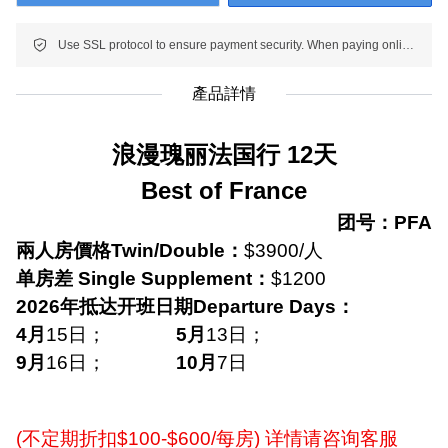
Use SSL protocol to ensure payment security. When paying online, your payment information is protected.
產品詳情
浪漫瑰丽法国行
12
天
Best of France
团号：
PFA
兩人房價格
Twin/Double
：
$3900/
人
单房差
Single Supplement
：
$1200
2026
年抵达开班日期
Departure Days
：
4
月
15
日；
5
月
13
日；
9
月
16
日；
10
月
7
日
(
不定期折扣
$100-$600/
每房
)
详情请咨询客服