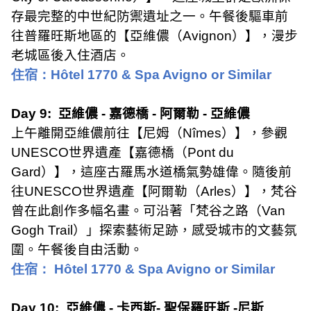
存最完整的中世紀防禦遺址之一。午餐後驅車前
往普羅旺斯地區的【亞維儂（
Avignon
）】，漫步
老城區後入住酒店。
住宿：
Hôtel 1770 & Spa Avigno or Similar
Day 9:
亞維儂
-
嘉德橋
-
阿爾勒
-
亞維儂
上午離開亞維儂前往【尼姆（
Nîmes
）】，參觀
UNESCO
世界遺產【嘉德橋（
Pont du
Gard
）】，這座古羅馬水道橋氣勢雄偉。隨後前
往
UNESCO
世界遺產【阿爾勒（
Arles
）】，梵谷
曾在此創作多幅名畫。可沿著「梵谷之路（
Van
Gogh Trail
）」探索藝術足跡，感受城市的文藝氛
圍。午餐後自由活動。
住宿：
Hôtel 1770 & Spa Avigno or Similar
Day 10:
亞維儂
-
卡西斯
-
聖保羅旺斯
-
尼斯