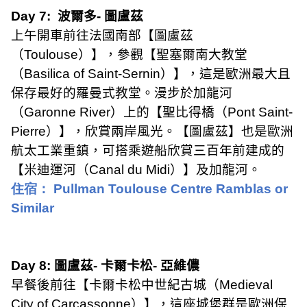
Day 7:
波爾多
-
圖盧茲
上午開車前往法國南部【圖盧茲
（
Toulouse
）】，參觀【聖塞爾南大教堂
（
Basilica of Saint-Sernin
）】，這是歐洲最大且
保存最好的羅曼式教堂。漫步於加龍河
（
Garonne River
）上的【聖比得橋（
Pont Saint-
Pierre
）】，欣賞兩岸風光。【圖盧茲】也是歐洲
航太工業重鎮，可搭乘遊船欣賞三百年前建成的
【米迪運河（
Canal du Midi
）】及加龍河。
住宿：
Pullman Toulouse Centre Ramblas or
Similar
Day 8:
圖盧茲
-
卡爾卡松
-
亞維儂
早餐後前往【卡爾卡松中世紀古城（
Medieval
City of Carcassonne
）】，這座城堡群是歐洲保