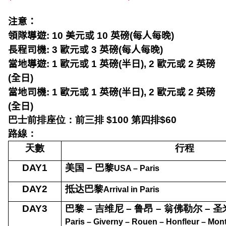
注意：
領隊導遊
: 10
美元或
10
英磅
(
每人每晚
)
長程司機
: 3
歐元或
3
英磅
(
每人每晚
)
當地導遊
: 1
歐元或
1
英磅
(
半日
), 2
歐元或
2
英磅
(
全日
)
當地司機
: 1
歐元或
1
英磅
(
半日
), 2
歐元或
2
英磅
(
全日
)
巴士前排座位：前三排
$100
第四排
$60
路線：
天數
行程
DAY1
美国
–
巴黎
USA – Paris
DAY2
抵达巴黎
Arrival in Paris
DAY3
巴黎
–
吉维尼
–
鲁昂
–
翁佛勒尔
–
圣
Paris – Giverny – Rouen – Honfleur – Mont