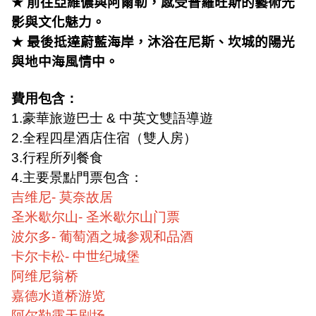
★
前往亞維儂與阿爾勒，感受普羅旺斯的藝術光
影與文化魅力。
★
最後抵達蔚藍海岸，沐浴在尼斯、坎城的陽光
與地中海風情中。
費用包含：
1.
豪華旅遊巴士
&
中英文雙語導遊
2.
全程
四星酒店住宿（雙人房）
3.
行程所列餐食
4.
主要景點門票包含：
吉维尼
-
莫奈故居
圣米歇尔山
-
圣米歇尔山门票
波尔多
-
葡萄酒之城参观和品酒
卡尔卡松
-
中世纪城堡
阿维尼翁桥
嘉德水道桥游览
阿尔勒露天剧场