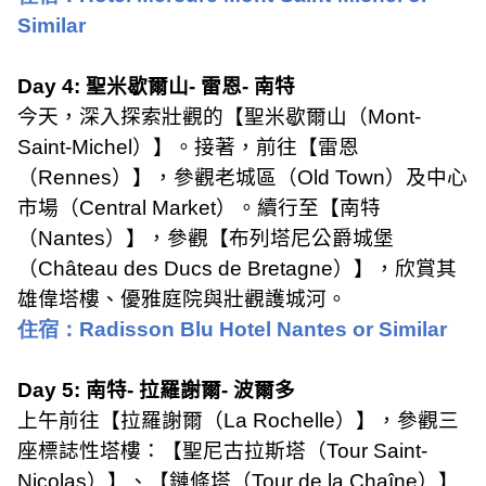
Similar
Day 4:
聖米歇爾山
-
雷恩
-
南特
今天，深入探索壯觀的【聖米歇爾山（
Mont-
Saint-Michel
）】。接著，前往【雷恩
（
Rennes
）】，參觀老城區（
Old Town
）及中心
市場（
Central Market
）。續行至【南特
（
Nantes
）】，參觀【布列塔尼公爵城堡
（
Château des Ducs de Bretagne
）】，欣賞其
雄偉塔樓、優雅庭院與壯觀護城河。
住宿：
Radisson Blu Hotel Nantes or Similar
Day 5:
南特
-
拉羅謝爾
-
波爾多
上午前往【拉羅謝爾（
La Rochelle
）】，參觀三
座標誌性塔樓：【聖尼古拉斯塔（
Tour Saint-
Nicolas
）】、【鏈條塔（
Tour de la Chaîne
）】