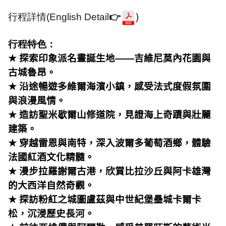
行程詳情
(English Detail
👉
)
行程特色：
★
探索印象派名畫誕生地
——
吉維尼莫內花園與
古城魯昂。
★
沿途暢遊多維爾海濱小鎮，感受法式度假氛圍
與浪漫風情。
★
造訪聖米歇爾山修道院，見證海上奇蹟與壯麗
建築。
★
穿越雷恩與南特，深入波爾多葡萄酒鄉，體驗
法國紅酒文化精髓。
★
漫步拉羅謝爾古港，欣賞比拉沙丘與阿卡雄灣
的大西洋自然奇觀。
★
探訪粉紅之城圖盧茲與中世紀堡壘城卡爾卡
松，沉浸歷史長河。