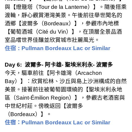
與【燈籠塔（
Tour de la Lanterne
）】。隨後搭乘
渡輪，靜心觀賞港灣美景。午後前往舉世聞名的
酒鄉【波爾多（
Bordeaux
）】，參觀市內地標
【葡萄酒城（
Cité du Vin
）】，在頂層全景品酒
室品嚐世界佳釀並欣賞城市壯麗風光。
住宿：
Pullman Bordeaux Lac or Similar
Day 6:
波爾多
-
阿卡雄
-
聖埃米利永
-
波爾多
今天，驅車前往【阿卡雄灣（
Arcachon
Bay
）】：欣賞松林、沙丘與島上沙洲構成的自然
美景。接著前往被葡萄園環繞的【聖埃米利永地
區（
Saint-Émilion Region
）】，參觀古老酒窖與
中世紀村莊。傍晚返回【波爾多
（
Bordeaux
）】。
住宿：
Pullman Bordeaux Lac or Similar