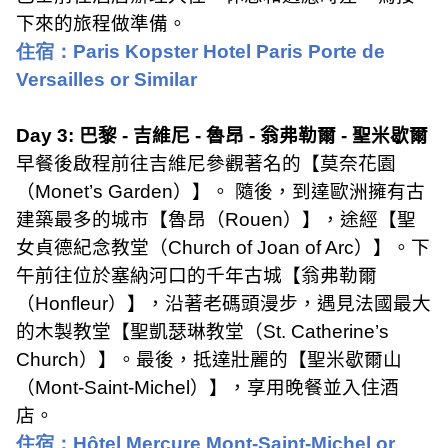
下來的旅程做準備。
住宿：
Paris Kopster Hotel Paris Porte de
Versailles or Similar
Day 3:
巴黎
-
吉維尼
-
魯昂
-
翁弗勒爾
-
聖米歇爾
早餐後啟程前往吉維尼參觀著名的【莫奈花園
（
Monet’s Garden
）】。 隨後，到達歐洲擁有古
建築最多的城市【魯昂（
Rouen
）】，途經【聖
女貞德紀念教堂（
Church of Joan of Arc
）】。下
午前往位於塞納河口的千年古城【翁弗勒爾
（
Honfleur
）】，沿著老碼頭漫步，遇見法國最大
的木製教堂【聖凱瑟琳教堂（
St. Catherine’s
Church
）】。最後，抵達壯麗的【聖米歇爾山
（
Mont-Saint-Michel
）】，享用晚餐並入住酒
店。
住宿：
Hôtel Mercure Mont-Saint-Michel or