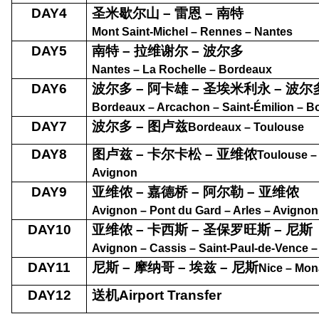
DAY4
圣米歇尔山
–
雷恩
–
南特
Mont Saint-Michel – Rennes – Nantes
DAY5
南特
–
拉维谢尔
–
波尔多
Nantes – La Rochelle – Bordeaux
DAY6
波尔多
–
阿卡雄
–
圣埃米利永
–
波尔
Bordeaux – Arcachon – Saint-Émilion – B
DAY7
波尔多
–
图卢兹
Bordeaux – Toulouse
DAY8
图卢兹
–
卡尔卡松
–
亚维侬
Toulouse –
Avignon
DAY9
亚维侬
–
嘉德桥
–
阿尔勒
–
亚维侬
Avignon – Pont du Gard – Arles – Avignon
DAY10
亚维侬
–
卡西斯
–
圣保罗旺斯
–
尼斯
Avignon – Cassis – Saint-Paul-de-Vence –
DAY11
尼斯
–
摩纳哥
–
埃兹
–
尼斯
Nice – Mon
DAY12
送机
Airport Transfer