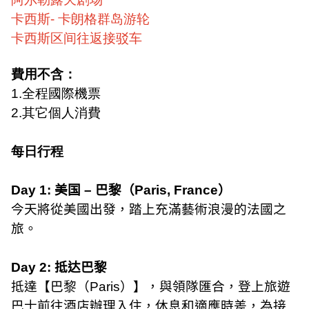
卡西斯
-
卡朗格群岛游轮
卡西斯区间往返接驳车
費用不含：
1.
全程國際機票
2.
其它個人消費
每日行程
Day 1:
美国
–
巴黎（
Paris, France
）
今天將從美國出發，踏上充滿藝術浪漫的法國之
旅
。
Day 2:
抵达巴黎
抵達【巴黎（
Paris
）】，與領隊匯合，登上旅遊
巴士前往酒店辦理入住，休息和適應時差，為接