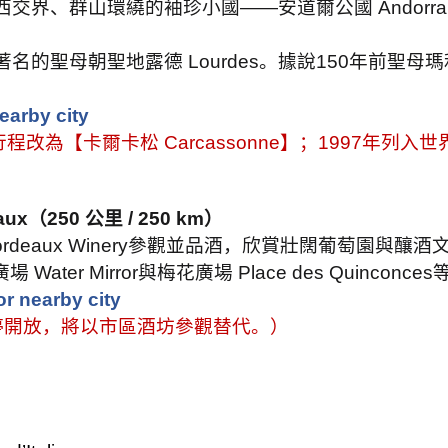
西交界、群山環繞的袖珍小國
——
安道爾公國
Andorra
著名的聖母朝聖地露德
Lourdes
。據說
150
年前聖母瑪
earby city
行程改為【卡爾卡松
Carcassonne
】；
1997
年列入世
aux
（
250
公里
/ 250 km
）
rdeaux Winery
參觀並品酒，欣賞壯闊葡萄園與釀酒
廣場
Water Mirror
與梅花廣場
Place des Quinconces
r nearby city
停開放，將以市區酒坊參觀替代。）