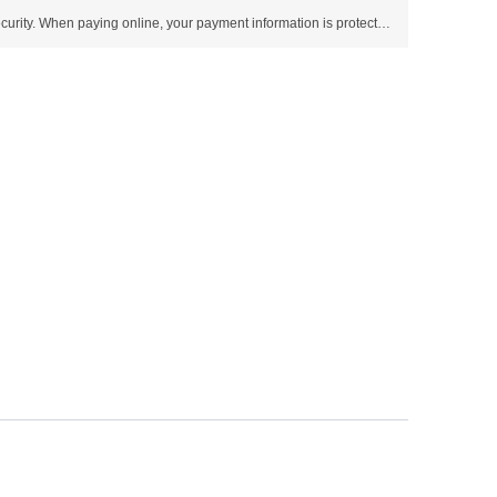
Use SSL protocol to ensure payment security. When paying online, your payment information is protected.