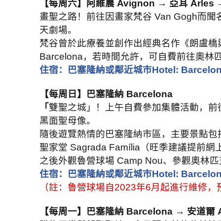
【每周六】阿維農
Avignon →
亞耳
Arles
畫聖之路！前往因畫家梵谷
Van Gogh
而聞
天劇場。
梵谷曾於此療養並創作出經典名作《朗盧橋
Barcelona
，若時間允許，可自費前往奧林
住宿：巴塞隆納或鄰近城市
Hotel: Barcelon
【每周日】巴塞隆納
Barcelona
「
雙聖之城」！上午自費參加集體活動，前
黑面聖母像。
隨後遊覽熱情的巴塞隆納市區，主要景點包
聖家堂
Sagrada Família
（旺季建議提前網
之後外觀魯營球場
Camp Nou
、參觀奧林匹
住宿：巴塞隆納或鄰近城市
Hotel: Barcelon
（註：魯營球場自
2023
年
6
月起進行維修，
【每周一】巴塞隆納
Barcelona →
安道爾
A