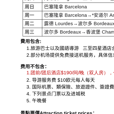
周日
巴塞隆拿
Barcelona
周一
巴塞隆拿
Barcelona→*
安道尔
An
周二
露德
Lourdes→
波尔多
Bordeau
周三
波尔多
Bordeaux→
香波堡
Cham
費用包含
:
1.旅游巴士以及國語導游
三至四星酒店
2.部分机场提供免费接送机服务，具体信
费用不包含：
1.
团前
/
团后酒店
$190/
间
/
晚（双人房），
2.
导游服务费
$10
欧元每人每天
3.
国际机票、類保險、旅遊證件、簽證
4.
下列景点门票以及进城税
5.
午晚餐
景點票價
Attraction ticket prices
：