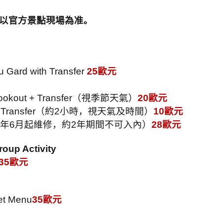
價以官方景點現場為准。
u Gard with Transfer
25
歐元
ookout + Transfer
（視季節天氣）
20
歐元
Transfer
（約
2
小時，視天氣及時間）
10
歐元
年
6
月起維修，約
2
年期間不可入內）
28
歐元
oup Activity
35
歐元
et Menu
35
歐元