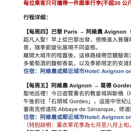
每位乘客只可攜帶一件跟車行李
(
不超
30
公
行程详细：
【每周四】巴黎
Paris →
阿維農
Avignon
超凡入聖！早上從巴黎出發，傍晚進入普羅
景，隨季節變化展現不同姿態。
離開大城市的喧囂後，這條路線帶您體驗南
多葡萄酒的馥郁香氣，以及季節限定的安道
住宿：阿維農或鄰近城市
Hotel: Avignon or
【每周五】阿維農
Avignon →
葛德
Gorde
聖地巡禮！今日遊覽著名的教皇城與斷橋（
午後前往「石頭城
Gordes
」，這座中世紀
塞南克修道院
Abbaye de Sénanque
，修道
住宿：阿維農或鄰近城市
Hotel: Avignon or
（特別說明：薰衣草花季為七月至八月上旬