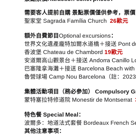
需要客人提前自購 景點票價僅供參考，票
聖家堂
Sagrada Família Church
26
歐元
額外自費節目
Optional excursions
：
世界文化遺產龐特加爾水道橋＋接送
Pont d
香波堡
Chateau de Chambord
19
歐元
安道爾高山觀景台＋接送
Andorra Canillo L
巴塞隆拿海灘＋接送
Barcelona Beach with 
魯營球場
Camp Nou Barcelona
（註：
2023
集體活動項目（務必參加）
Compulsory Gr
蒙特塞拉特修道院
Monestir de Montserrat
特色餐
Special Meal
：
波爾多：地道法式套餐
Bordeaux French S
其他注意事项：