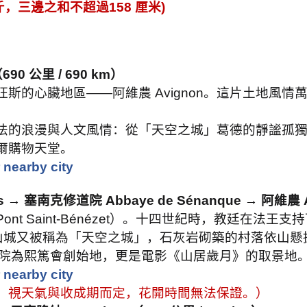
斤，三邊之和不超過
158
厘米
)
（
690
公里
/ 690 km
）
旺斯的心臟地區
——
阿維農
Avignon
。這片土地風情
法的浪漫與人文風情：從「天空之城」葛德的靜謐孤
爾購物天堂。
 nearby city
s →
塞南克修道院
Abbaye de Sénanque →
阿維農
Pont Saint-Bénézet
）。十四世紀時，教廷在法王支持
山城又被稱為「天空之城」，石灰岩砌築的村落依山懸
院為熙篤會創始地，更是電影《山居歲月》的取景地
 nearby city
，視天氣與收成期而定，花開時間無法保證。）