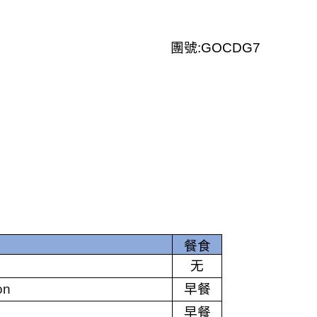
團號
:GOCDG7
餐食
无
on
早餐
早餐