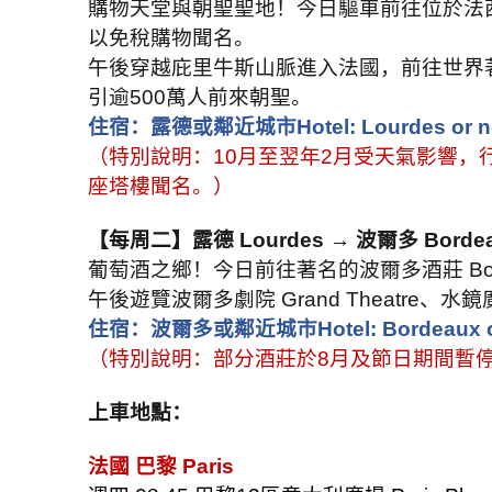
購物天堂與朝聖聖地！今日驅車前往位於法
以免稅購物聞名。
午後穿越庇里牛斯山脈進入法國，前往世界
引逾
500
萬人前來朝聖。
住宿：露德或鄰近城市
Hotel: Lourdes or n
（特別說明：
10
月至翌年
2
月受天氣影響，
座塔樓聞名。）
【每周二】露德
Lourdes →
波爾多
Borde
葡萄酒之鄉！今日前往著名的波爾多酒莊
Bo
午後遊覽波爾多劇院
Grand Theatre
、水鏡
住宿：波爾多或鄰近城市
Hotel: Bordeaux o
（特別說明：部分酒莊於
8
月及節日期間暫
上車地點：
法國 巴黎
Paris