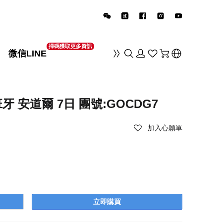
掃碼獲取更多資訊
微信LINE
销
牙 安道爾 7日 團號:GOCDG7
加入心願單
立即購買