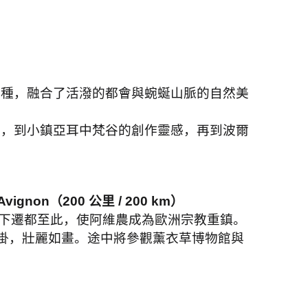
萬種，融合了活潑的都會與蜿蜒山脈的自然美
獨，到小鎮亞耳中梵谷的創作靈感，再到波爾
Avignon
（
200
公里
/ 200 km
）
下遷都至此，使阿維農成為歐洲宗教重鎮。
掛，壯麗如畫。途中將參觀薰衣草博物館與
。