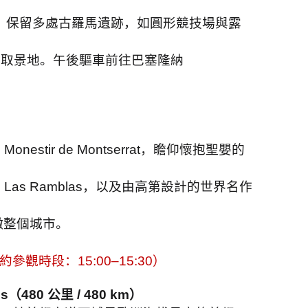
，保留多處古羅馬遺跡，如圓形競技場與露
師取景地。午後驅車前往巴塞隆納
院
Monestir de Montserrat
，瞻仰懷抱聖嬰的
道
Las Ramblas
，以及由高第設計的世界名作
瞰整個城市。
約參觀時段：
15:00–15:30
）
es
（
480
公里
/ 480 km
）