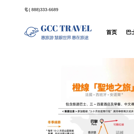
( 888)333-6689
首页
巴
美洲一日遊
郵輪熱門路線
精選門票
包團訂製
美洲一日遊
郵輪熱門路
精選門票
包團訂製
黃石國家公園
河輪熱門路線
精選酒店
黃石國家公
河輪熱門路
精選酒店
加拿大落基山
維京熱門路線(VIK
加拿大落基
維京熱門路線(V
美國西部遊
美國西部遊
美國東部遊
美國東部遊
夏威夷群島・精
夏威夷群島
點擊添加企業
點擊添加
北極光觀測・精
北極光觀測
佛州陽光・美國
佛州陽光・