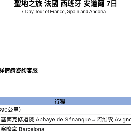
聖地之旅
法國 西班牙 安道爾
7
日
7-Day Tour of France, Spain and Andorra
詳情請咨詢客服
行程
690
公里）
→
塞南克修道院
Abbaye de Sénanque→
阿维农
Avign
巴塞隆拿
Barcelona