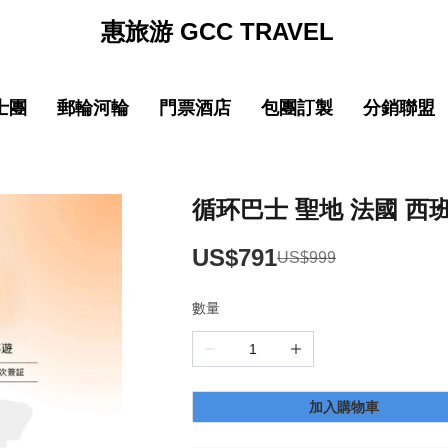
惠旅游 GCC TRAVEL
士團
郵輪河輪
門票酒店
包團訂製
分銷聯盟
促銷
促销
促銷
促
線
品質 中國大陸
中文導遊郵輪路線
品質 中國大陸
中文導遊郵輪路線
巴士团限時優惠
郵輪限時優惠
巴士团限時優惠
郵輪限時優惠
New
New
園
線
品質 亞洲精選
中文導遊河輪路線
品質 亞洲精選
中文導遊河輪路線
惠旅全球甄選
郵輪品牌專區
惠旅全球甄選
郵輪品牌專區
循环巴士 聖地 法國 西班
ING)
山
IKING)
超值 亞洲精選
超值 亞洲精選
惠旅甄選火車系列
惠旅甄選火車系列
US$791
US$999
奢華 亞洲甄選
奢華 亞洲甄選
英文團 English
英文團 English
數量
New
New
選
・精選
品質 歐洲環線
品質 歐洲環線
輕旅行(美洲)
輕旅行(美洲)
微信
企業微信
點擊添加企業LINE
點擊添加企業LINE
New
New
選
・精選
奢華 歐洲甄選
奢華 歐洲甄選
輕旅行(歐洲)
輕旅行(歐洲)
加入購物車
New
New
城市
美國城市
澳大利亞 新西蘭
澳大利亞 新西蘭
輕旅行(亞洲)
輕旅行(亞洲)