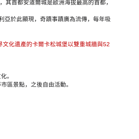
，其首都安道爾城是歐洲海拔最高的首都，
利亞於此顯現，奇蹟事蹟廣為流傳，每年吸
界文化遺產的卡爾卡松城堡以雙重城牆與
52
文化。
等市區景點，之後自由活動。