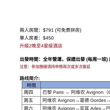
兩人房間：
$791 (
可免费拼房
)
單人房差：
$450
升級
2
晚至
4
星級酒店
出發時間：
全年營運，保證出發
(
每周一班
)
注意：參加橙線須持申根兩次或多次簽
証
路线简介
:
時間
周四
巴黎
Paris →
阿维农
Avignon
（
周五
阿维农
Avignon→
葛德
Gordes
周六
阿维农
Avignon→
亚耳
Arles→