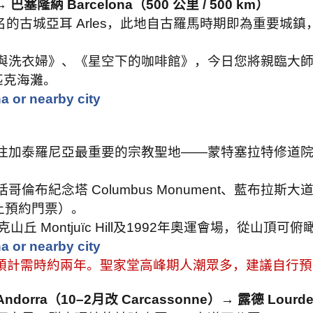
 →
巴塞隆納
Barcelona
（
500
公里
/ 500 km
）
名的古城亞耳
Arles
，此地自古羅馬時期即為重要城鎮
與洗衣婦》、《星空下的咖啡館》，今日您將親臨大
匹克海灘。
a or nearby city
往加泰羅尼亞最重要的宗教聖地
——
蒙特塞拉特修道
括哥倫布紀念塔
Columbus Monument
、藍布拉斯大
上預約門票）。
克山丘
Montjuïc Hill
及
1992
年奧運會場，從山頂可俯
a or nearby city
預計需時約兩年。聖家堂高峰期人潮眾多，建議自行預
ndorra
（
10–2
月改
Carcassonne
）
→
露德
Lourd