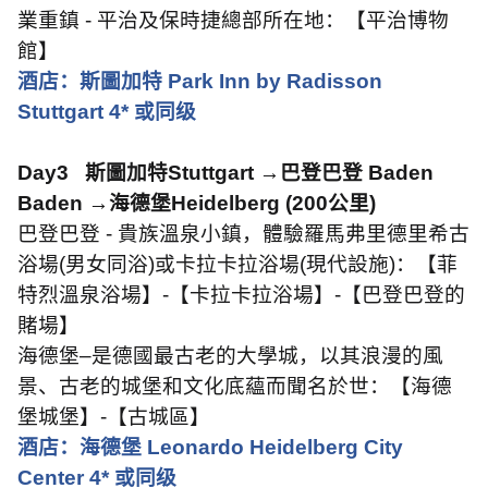
業重鎮
-
平治及保時捷總部所在地：【平治博物
館】
酒店：斯圖加特
Park Inn by Radisson
Stuttgart 4*
或同级
Day3
斯圖加特
Stuttgart
→巴登巴登
Baden
Baden
→海德堡
Heidelberg (200
公里
)
巴登巴登
-
貴族溫泉小鎮，體驗羅馬弗里德里希古
浴場
(
男女同浴
)
或卡拉卡拉浴場
(
現代設施
)
：【菲
特烈溫泉浴場】
-
【卡拉卡拉浴場】
-
【巴登巴登的
賭場】
海德堡–是德國最古老的大學城，以其浪漫的風
景、古老的城堡和文化底蘊而聞名於世：【海德
堡城堡】
-
【古城區】
酒店：海德堡
Leonardo Heidelberg City
Center 4*
或同级