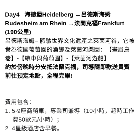
Day4
海德堡
Heidelberg
→呂德斯海姆
Rudesheim am Rhein
→法蘭克福
Frankfurt
(190
公里
)
呂德斯海姆– 體驗世界文化遺產之萊茵河谷，它被
譽為德國葡萄園的酒鄉及萊茵河樂園：【畫眉鳥
巷】
-
【纜車與葡萄園】
-
【萊茵河遊船】
約於傍晚時分安抵法蘭克福，司導隨即歡送貴賓
前往預定地點，全程完畢
!
費用包含：
1.
5-9
座商務車，專業司兼導（
10
小時，超時工作
費
50
歐元
/
小時）；
2.
4
星級酒店含早餐。