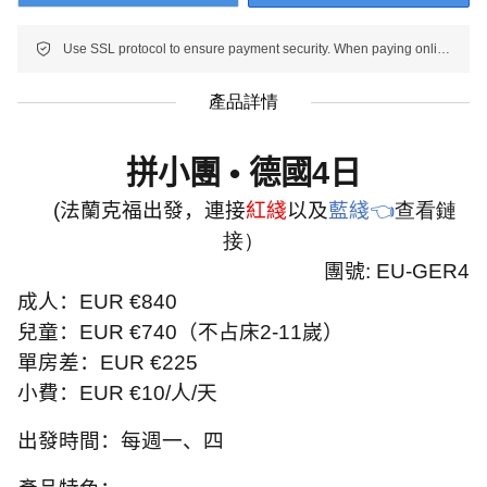
Use SSL protocol to ensure payment security. When paying online, your payment information is protected.
產品詳情
拼小團
•
德國
4
日
(
法蘭克福出發，連接
紅綫
以及
藍綫👈
查看鏈
接
）
團號
: EU-GER4
成人：
EUR €840
兒童：
EUR €740
（不占床
2-11
嵗）
單房差：
EUR €225
小費：
EUR €10/
人
/
天
出發時間：每週一、四