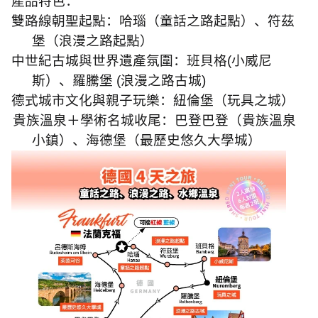
產品特色：
雙路線朝聖起點：哈瑙（童話之路起點）、符茲
堡（浪漫之路起點）
中世紀古城與世界遺產氛圍：班貝格
(
小威尼
斯）、羅騰堡
(
浪漫之路古城
)
德式城市文化與親子玩樂：紐倫堡（玩具之城）
貴族溫泉＋學術名城收尾：巴登巴登（貴族溫泉
小鎮）、海德堡（最歷史悠久大學城）