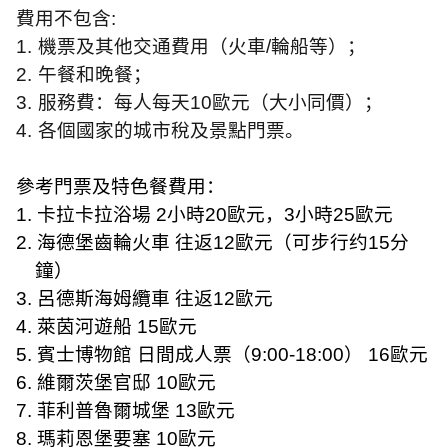
費用不包含
:
1.
機票及其他交通費用（火車
/
輪船等）；
2.
午餐和晚餐；
3.
服務費：每人每天
10
歐元（大小同價）；
4.
各個國家的城市稅及景點門票。
參考門票及特色餐費用：
1.
卡拉卡拉浴場
2
小時
20
歐元，
3
小時
25
歐元
2.
海德堡齒輪火車 往返
12
歐元（可步行约
15
分
鐘）
3.
呂德斯海姆纜車 往返
12
歐元
4.
萊茵河遊船
15
歐元
5.
賓士博物館 日間成人票（
9:00-18:00
）
16
歐元
6.
維爾茨堡官邸
10
歐元
7.
菲利普魯爾城堡
13
歐元
8.
瑪莉恩堡要塞
10
歐元