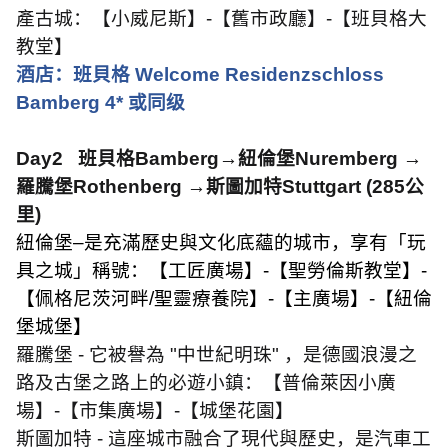
產古城：【小威尼斯】
-
【舊市政廳】
-
【班貝格大
教堂】
酒店：班貝格
Welcome Residenzschloss
Bamberg 4*
或同级
Day2
班貝格
Bamberg
→紐倫堡
Nuremberg
→
羅騰堡
Rothenberg
→斯圖加特
Stuttgart (285
公
里
)
紐倫堡–是充滿歷史與文化底蘊的城市，享有「玩
具之城」稱號：【工匠廣場】
-
【聖勞倫斯教堂】
-
【佩格尼茨河畔
/
聖靈療養院】
-
【主廣場】
-
【紐倫
堡城堡】
羅騰堡
-
它被譽為
"
中世紀明珠
"
，是德國浪漫之
路及古堡之路上的必遊小鎮：【普倫萊因小廣
場】
-
【市集廣場】
-
【城堡花園】
斯圖加特
-
這座城市融合了現代與歷史，是汽車工