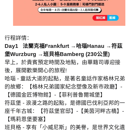
行程詳情：
Day1
法蘭克福
Frankfurt
→哈瑙
Hanau
→符茲
堡
Wurzburg
→班貝格
Bamberg (230
公里
)
早上，於貴賓預定時間及地點，由華籍司導迎接
後，展開歡樂開心的旅程
!
哈瑙
-
童話大道的起點，是著名童話作家格林兄弟
的故鄉：【格林兄弟國家紀念塑像及新市政廳】
-
【德國金匠博物館】
-
【菲利普魯爾城堡】
符茲堡
-
浪漫之路的起點，是德國巴伐利亞邦的一
座千年古城：【符茲堡官邸】
-
【美茵河畔古橋】
-
【瑪莉恩堡要塞】
班貝格
-
享有「小威尼斯」的美譽，是世界文化遺