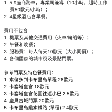
1.
5-9
座商務車，專業司兼導（
10
小時，超時工作
費
50
歐元
/
小時）；
2.
4
星級酒店含早餐。
費用不包含
:
1.
機票及其他交通費用（火車
/
輪船等）；
2.
午餐和晚餐；
3.
服務費：每人每天
10
歐元（大小同價）；
4.
各個國家的城市稅及景點門票。
參考門票及特色餐費用：
1.
索倫多到卡布里島單程
26
歐元
2.
卡塞塔皇宮
18
歐元
3.
卡塞塔皇宮花園往返小巴
2.5
歐元
4.
龐貝古城門票
20
歐元
5.
卡布里島纜索鐵路
(
單程
) 2.4
歐元