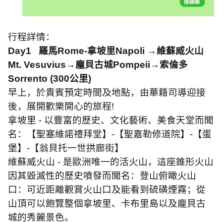
行程詳情：
Day1
羅馬
Rome-
拿坡里
Napoli
→維蘇威火山
Mt. Vesuvius
→龐貝古城
Pompeii
→索倫多
Sorrento (300
公里
)
早上，於貴賓預定時間及地點，由華籍司導迎接
後，展開歡樂開心的旅程
!
拿坡里
-
以豐富的歷史、文化藝術、美食天堂而聞
名：【聖塞維諾禮拜堂】
-
【聖嘉勒修道院】
-
【蛋
堡】
-
【翁貝托一世拱廊街】
維蘇威火山
-
是歐洲唯一的活火山，這座錐形火山
因其毀滅性的歷史噴發而聞名：登山俯瞰火山
口：可近距離觀賞火山口及能看到硫磺煙霧；從
山頂可以飽覽整個拿坡里、卡布里島以及龐貝古
城的秀麗景色。