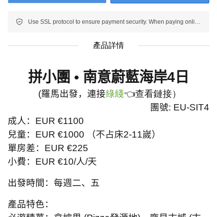
Use SSL protocol to ensure payment security. When paying online, your payment information is protected.
產品詳情
拼小團
•
南意蔚藍海岸
4
日
(
羅馬出發，連接
綠綫
👈查看鏈接
）
團號
: EU-SIT4
成人：
EUR
€
1100
兒童：
EUR
€
1000
（不占床
2-11
嵗）
單房差：
EUR
€
225
小費：
EUR
€
10/
人
/
天
出發時間：每週二、五
產品特色：