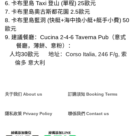
6.
卡布里島
Taxi
登山
(
單程
) 25
歐元
7.
卡布里島奧古斯都花園
2.5
歐元
8.
卡布里島藍洞
(
快艇
+
海中換小艇
+
艇手小費
) 50
歐元
9.
建議餐廳：
Cucina 2-4-6 Taverna Pub
（意式
餐廳，薄餅、意粉）：
人均
30
歐元
地址：
Corso Italia, 246 F/g,
索
倫多 意大利
关于我们 About us
訂購須知 Booking Terms
隱私政策 Privacy Policy
聯係我們 Contact us