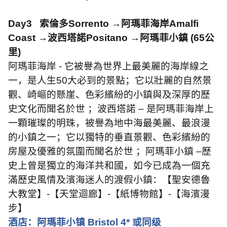
Day3
索倫多
Sorrento
→阿瑪菲海岸
Amalfi
Coast
→波西塔諾
Positano
→阿瑪菲小鎮
(65
公
里
)
阿瑪菲海岸
-
它被譽為世界上最美麗的海岸線之
一，是人生
50
大必到的景點；它以壯麗的自然景
觀、崎嶇的懸崖、色彩繽紛的小鎮與及深厚的歷
史文化而聞名於世 ；波西塔諾 – 是阿瑪菲海岸上
一顆璀璨的明珠，被譽為地中海最美麗、最浪漫
的小鎮之一；它以獨特的垂直景觀、色彩繽紛的
房屋及優雅的氛圍而聞名於世 ；阿瑪菲小鎮 –歷
史上曾是獨立的海洋共和國，如今已成為一個充
滿歷史風情及濱海迷人的渡假小鎮：【聖安德魯
大教堂】
-
【天堂迴廊】
-
【紙博物館】
-
【海濱漫
步】
酒店：阿瑪菲小镇
Bristol 4*
或同级