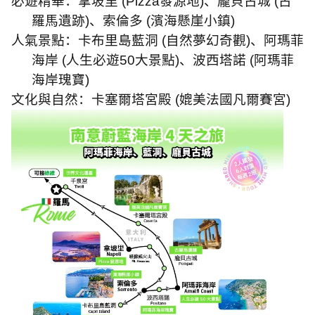
必遊精華：拿坡里
(Pizza
發源地
)
、龐貝古城
(
古
羅馬遺跡
)
、索倫多
(
濱海懸崖小鎮
)
人氣景點：卡布里島藍洞
(
自然夢幻奇觀
)
、阿瑪菲
海岸
(
人生必遊
50
大景點
)
、波西塔諾
(
阿瑪菲
海岸瑰寶
)
文化與自然：卡塞爾塔宮殿
(
媲美法國凡爾賽宮
)