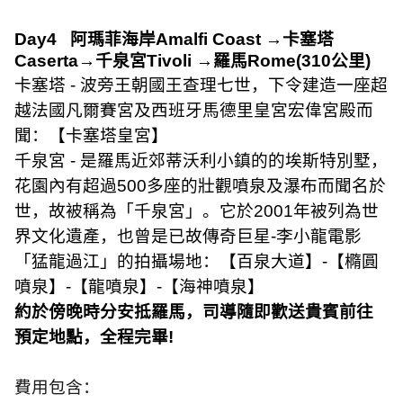
Day4
阿瑪菲海岸
Amalfi Coast
→卡塞塔
Caserta
→千泉宮
Tivoli
→羅馬
Rome(310
公里
)
卡塞塔
-
波旁王朝國王查理七世，下令建造一座超
越法國凡爾賽宮及西班牙馬德里皇宮宏偉宮殿而
聞：【卡塞塔皇宮】
千泉宮
-
是羅馬近郊蒂沃利小鎮的的埃斯特別墅，
花園內有超過
500
多座的壯觀噴泉及瀑布而聞名於
世，故被稱為「千泉宮」。它於
2001
年被列為世
界文化遺產，也曾是已故傳奇巨星
-
李小龍電影
「猛龍過江」的拍攝場地：【百泉大道】
-
【橢圓
噴泉】
-
【龍噴泉】
-
【海神噴泉】
約於傍晚時分安抵羅馬，司導隨即歡送貴賓前往
預定地點，全程完畢
!
費用包含：