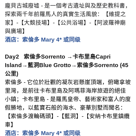
龐貝古城廢墟
-
是一個考古遺址與及歷史教科書，
探索兩千年前羅馬人的真實生活風貌：【維提之
家】
-
【大競技場】
-
【公共浴場】
-
【阿波羅神廟
與廣場】
酒店：索倫多
Mary 4*
或同级
Day2
索倫多
Sorrento
→卡布里島
Capri
Island
→藍洞
Blue Grotto
→索倫多
Sorrento (45
公里
)
索倫多
-
它位於壯觀的凝灰岩懸崖頂端，俯瞰拿坡
里灣，是前往卡布里島及阿瑪菲海岸旅遊的絕佳
小鎮；卡布里島
-
是羅馬皇帝、藝術家和富人的度
假勝地，以藍寶石般的海水、豪華別墅而聞名：
【索倫多渡輪碼頭】
-
【藍洞】
-
【安納卡布里鎮纜
車】
酒店：索倫多
Mary 4*
或同级