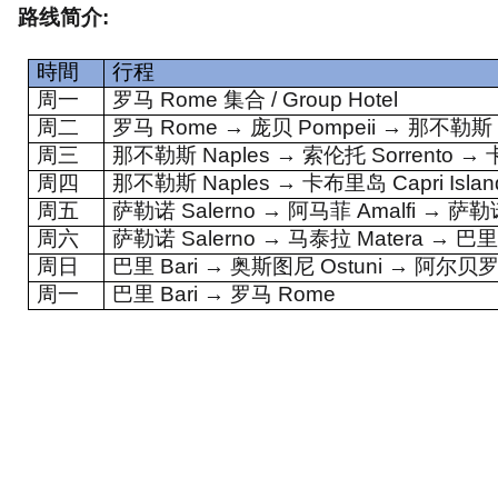
路线简介
:
時間
行程
周一
罗马
Rome
集合
/ Group Hotel
周二
罗马
Rome →
庞贝
Pompeii →
那不勒斯
周三
那不勒斯
Naples
→ 索伦托
Sorrento
→ 
周四
那不勒斯
Naples →
卡布里岛
Capri Isla
周五
萨勒诺
Salerno →
阿马菲
Amalfi →
萨勒
周六
萨勒诺
Salerno →
马泰拉
Matera →
巴
周日
巴里
Bari →
奥斯图尼
Ostuni →
阿尔贝
周一
巴里
Bari →
罗马
Rome