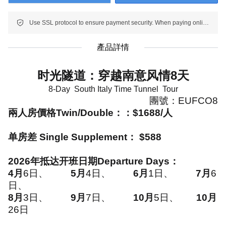
Use SSL protocol to ensure payment security. When paying online, your payment information is protected.
產品詳情
时光隧道：穿越南意风情
8
天
8-Day
South Italy Time Tunnel
Tour
團號：
EUFCO8
兩人房價格
Twin/Double
：
：$
1688
/
人
单房差
Single Supplement
：
$588
2026
年抵达开班日期
Departure Days
：
4
月
6
日、
5
月
4
日、
6
月
1
日、
7
月
6
日、
8
月
3
日、
9
月
7
日、
10
月
5
日、
10
月
26
日