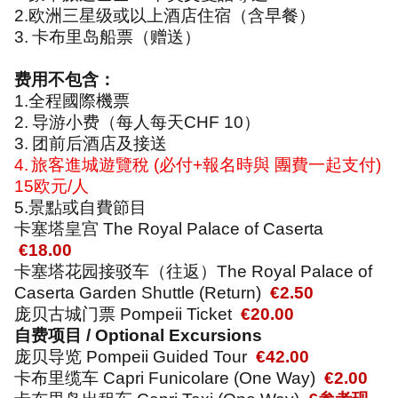
2.
欧洲三星级或以上酒店住宿（含早餐）
3.
卡布里岛船票（赠送）
费用不包含：
1.
全程國際機票
2.
导游小费（每人每天
CHF 10
）
3.
团前后酒店及接送
4.
旅客進城遊覽稅
(
必付
+
報名時與 團費一起支付
)
15
欧元
/
人
5.
景點或自費節目
卡塞塔皇宫
The Royal Palace of Caserta
€18.00
卡塞塔花园接驳车（往返）
The Royal Palace of
Caserta Garden Shuttle (Return)
€2.50
庞贝古城门票
Pompeii Ticket
€20.00
自费项目
/ Optional Excursions
庞贝导览
Pompeii Guided Tour
€42.00
卡布里缆车
Capri Funicolare (One Way)
€2.00