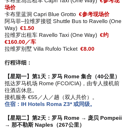
卡布里岛出租车
Capri Taxi (One Way)
€
参考现
场价
卡布里蓝洞
Capri Blue Grotto
€
参考现场价
阿马菲
–
拉维罗接驳
Shuttle Bus to Ravello (One
Way)
€1.50
拉维罗出租车
Ravello Taxi (One Way)
€
约
€160.00
／车
拉维罗别墅
Villa Rufolo Ticket
€8.00
行程详细：
【星期一】第
1
天：罗马
Rome
集合（
40
公里）
抵达罗马机场
Rome (FCO/CIA)
，由专人接机前
往酒店休息。
接机服务
€55
／人／趟（双人共价）。
住宿：
IH Hotels Roma Z3*
或同级。
【星期二】第
2
天：罗马
Rome →
庞贝
Pompeii
→
那不勒斯
Naples
（
267
公里）