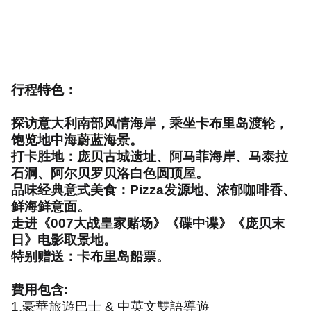
行程特色：
探访意大利南部风情海岸，乘坐卡布里岛渡轮，
饱览地中海蔚蓝海景。
打卡胜地：庞贝古城遗址、阿马菲海岸、马泰拉
石洞、阿尔贝罗贝洛白色圆顶屋。
品味经典意式美食：
Pizza
发源地、浓郁咖啡香、
鲜海鲜意面。
走进《
007
大战皇家赌场》《碟中谍》《庞贝末
日》电影取景地。
特别赠送：卡布里岛船票。
費用包含
:
1.
豪華旅遊巴士
&
中英文雙語導遊