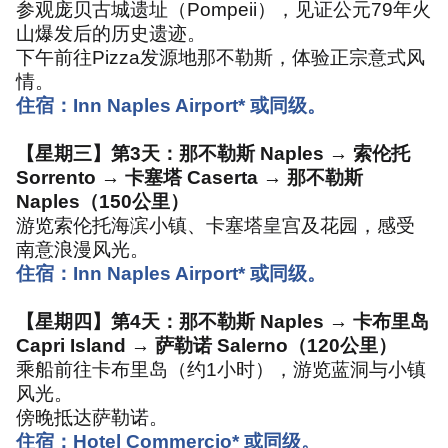
参观庞贝古城遗址（
Pompeii
），见证公元
79
年火
山爆发后的历史遗迹。
下午前往
Pizza
发源地那不勒斯，体验正宗意式风
情。
住宿：
Inn Naples Airport*
或同级。
【星期三】第
3
天：那不勒斯
Naples →
索伦托
Sorrento →
卡塞塔
Caserta →
那不勒斯
Naples
（
150
公里）
游览索伦托海滨小镇、卡塞塔皇宫及花园，感受
南意浪漫风光。
住宿：
Inn Naples Airport*
或同级。
【星期四】第
4
天：那不勒斯
Naples →
卡布里岛
Capri Island →
萨勒诺
Salerno
（
120
公里）
乘船前往卡布里岛（约
1
小时），游览蓝洞与小镇
风光。
傍晚抵达萨勒诺。
住宿：
Hotel Commercio*
或同级。