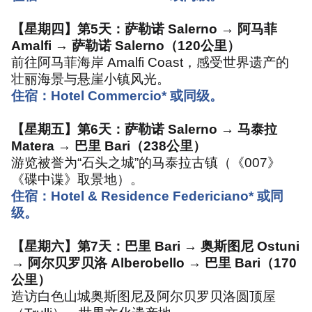
【星期四】第
5
天：萨勒诺
Salerno →
阿马菲
Amalfi →
萨勒诺
Salerno
（
120
公里）
前往阿马菲海岸
Amalfi Coast
，感受世界遗产的
壮丽海景与悬崖小镇风光。
住宿：
Hotel Commercio*
或同级。
【星期五】第
6
天：萨勒诺
Salerno →
马泰拉
Matera →
巴里
Bari
（
238
公里）
游览被誉为
“
石头之城
”
的马泰拉古镇（《
007
》
《碟中谍》取景地）。
住宿：
Hotel & Residence Federiciano*
或同
级。
【星期六】第
7
天：巴里
Bari →
奥斯图尼
Ostuni
→
阿尔贝罗贝洛
Alberobello →
巴里
Bari
（
170
公里）
造访白色山城奥斯图尼及阿尔贝罗贝洛圆顶屋