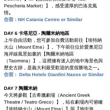
Pescheria Market
）】，感受濃厚的巴洛克風
情
。
住宿：
NH Catania Centro or Similar
DAY 6
卡塔尼亞
-
陶爾米納地區
上午自由活動，您可參加自費活動前往【埃特納
火山（
Mount Etna
）】。下午前往位於愛奧尼亞
海岸線風景如畫的【陶爾米納地區
（
Taormina
）】，這裡擁有迷人的地中海景色與
歷史古跡，是義大利最受歡迎的度假勝地之一
。
住宿：
Delta Hotels Giardini Naxos or Similar
DAY 7
陶爾米納
今天將參觀【古希臘劇場（
Ancient Greek
Theatre / Teatro Greco
）】，站在劇場內可俯瞰
【埃特納火山（
Mount Etna
）】與【地中海