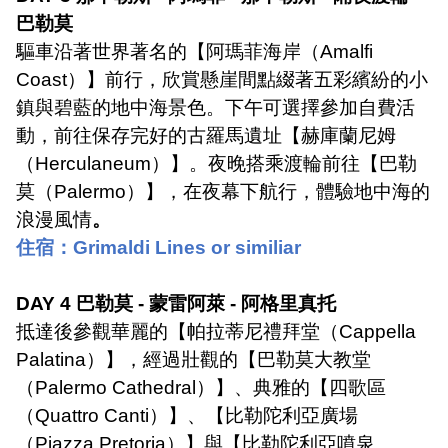
巴勒莫
驅車沿著世界著名的【阿瑪菲海岸（
Amalfi
Coast
）】前行，欣賞懸崖間點綴著五彩繽紛的小
鎮與碧藍的地中海景色。下午可選擇參加自費活
動，前往保存完好的古羅馬遺址【赫庫蘭尼姆
（
Herculaneum
）】。夜晚搭乘渡輪前往【巴勒
莫（
Palermo
）】，在夜幕下航行，體驗地中海的
浪漫風情
。
住宿：
Grimaldi Lines or similiar
DAY 4
巴勒莫
-
蒙雷阿萊
-
阿格里真托
抵達後參觀華麗的【帕拉蒂尼禮拜堂（
Cappella
Palatina
）】，經過壯觀的【巴勒莫大教堂
（
Palermo Cathedral
）】、典雅的【四歌區
（
Quattro Canti
）】、【比勒陀利亞廣場
（
Piazza Pretoria
）】與【比勒陀利亞噴泉