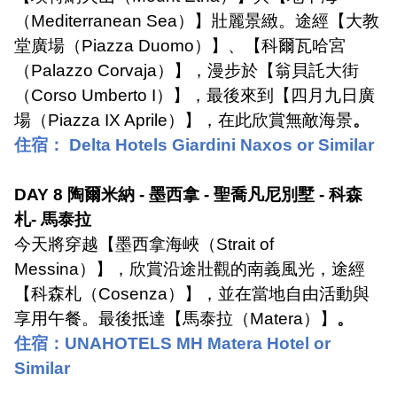
（
Mediterranean Sea
）】壯麗景緻。途經【大教
堂廣場（
Piazza Duomo
）】、【科爾瓦哈宮
（
Palazzo Corvaja
）】，漫步於【翁貝託大街
（
Corso Umberto I
）】，最後來到【四月九日廣
場（
Piazza IX Aprile
）】，在此欣賞無敵海景
。
住宿：
Delta Hotels Giardini Naxos or Similar
DAY 8
陶爾米納
-
墨西拿
-
聖喬凡尼別墅
-
科森
札
-
馬泰拉
今天將穿越【墨西拿海峽（
Strait of
Messina
）】，欣賞沿途壯觀的南義風光，途經
【科森札（
Cosenza
）】，並在當地自由活動與
享用午餐。最後抵達【馬泰拉（
Matera
）】
。
住宿：
UNAHOTELS MH Matera Hotel or
Similar