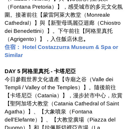
（
Fontana Pretoria
）】，感受城市的多元文化氛
圍。接著前往【蒙雷阿萊大教堂（
Monreale
Cathedral
）】與【新聖母瑪麗亞迴廊（
Chiostro
dei Benedettini
）】。下午前往【阿格里真托
（
Agrigento
）】，入住飯店休息
。
住宿：
Hotel Costazzurra Museum & Spa or
Similar
DAY 5
阿格里真托
-
卡塔尼亞
今日參觀世界文化遺產【寺廟之谷（
Valle dei
Templi / Valley of the Temples
）】。隨後前往
【卡塔尼亞（
Catania
）】，漫步於市中心，欣賞
【聖阿加塔大教堂（
Catania Cathedral of Saint
Agatha
）】、【大象噴泉（
Fontana
dell’Elefante
）】、【大教堂廣場（
Piazza del
Duomo
）】和【拉佩斯切裡亞市場（
La