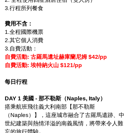
3.
行程所列餐食
費用不含：
1.
全程國際機票
2.
其它個人消費
3.
自費活動：
自費活動
:
古羅馬遺址赫庫蘭尼姆
$42/pp
自費活動
:
埃特納火山
$121/pp
每日行程
DAY 1
美國
-
那不勒斯（
Naples, Italy
）
搭乘航班飛往義大利南部【那不勒斯
（
Naples
）】，這座城市融合了古羅馬遺跡、中
世紀建築與熱情洋溢的南義風情，將帶來令人難
忘的旅行體驗
。