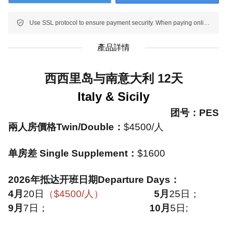
Use SSL protocol to ensure payment security. When paying online, your payment information is protected.
產品詳情
西西里岛与南意大利
12
天
Italy & Sicily
团号：
PES
兩人房價格
Twin/Double
：
$4500/
人
单房差
Single Supplement
：
$1600
2026
年抵达开班日期
Departure Days
：
4
月
20
日
（
$4500/
人）
5
月
25
日；
9
月
7
日；
10
月
5
日;