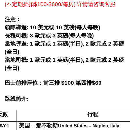
(
不定期折扣
$100-$600/
每房
)
详情请咨询客服
注意：
領隊導遊
: 10
美元或
10
英磅
(
每人每晚
)
長程司機
: 3
歐元或
3
英磅
(
每人每晚
)
當地導遊
: 1
歐元或
1
英磅
(
半日
), 2
歐元或
2
英磅
(
全日
)
當地司機
: 1
歐元或
1
英磅
(
半日
), 2
歐元或
2
英磅
(
全日
)
巴士前排座位：前三排
$100
第四排
$60
路线简介
:
天數
行程
AY1
美国
–
那不勒斯
United States – Naples, Italy