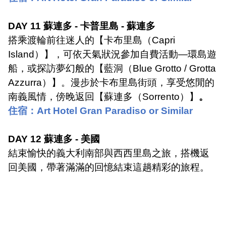
DAY 11
蘇連多
-
卡普里島
-
蘇連多
搭乘渡輪前往迷人的【卡布里島（
Capri
Island
）】，可依天氣狀況參加自費活動
—
環島遊
船，或探訪夢幻般的【藍洞（
Blue Grotto / Grotta
Azzurra
）】。漫步於卡布里島街頭，享受悠閒的
南義風情，傍晚返回【蘇連多（
Sorrento
）】
。
住宿：
Art Hotel Gran Paradiso or Similar
DAY 12
蘇連多
-
美國
結束愉快的義大利南部與西西里島之旅，搭機返
回美國，帶著滿滿的回憶結束這趟精彩的旅程。