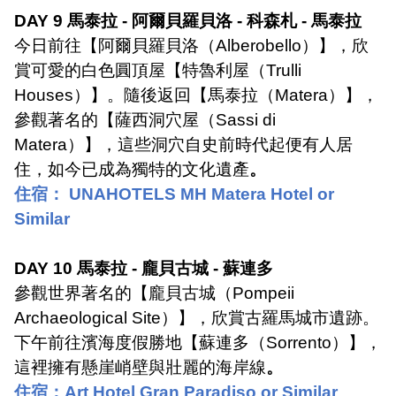
DAY 9
馬泰拉
-
阿爾貝羅貝洛
-
科森札
-
馬泰拉
今日前往【阿爾貝羅貝洛（
Alberobello
）】，欣
賞可愛的白色圓頂屋【特魯利屋（
Trulli
Houses
）】。隨後返回【馬泰拉（
Matera
）】，
參觀著名的【薩西洞穴屋（
Sassi di
Matera
）】，這些洞穴自史前時代起便有人居
住，如今已成為獨特的文化遺產
。
住宿：
UNAHOTELS MH Matera Hotel or
Similar
DAY 10
馬泰拉
-
龐貝古城
-
蘇連多
參觀世界著名的【龐貝古城（
Pompeii
Archaeological Site
）】，欣賞古羅馬城市遺跡。
下午前往濱海度假勝地【蘇連多（
Sorrento
）】，
這裡擁有懸崖峭壁與壯麗的海岸線
。
住宿：
Art Hotel Gran Paradiso or Similar