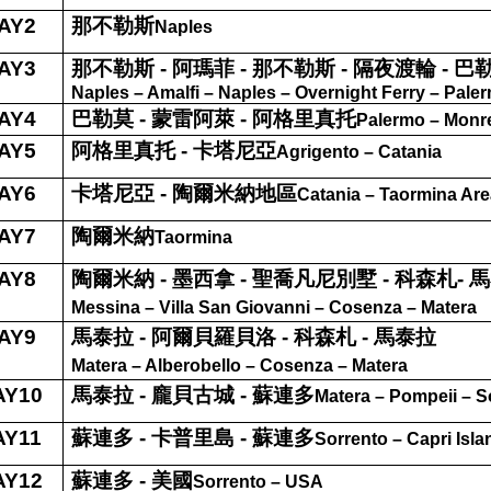
AY2
那不勒斯
Naples
AY3
那不勒斯
-
阿瑪菲
-
那不勒斯
-
隔夜渡輪
-
巴
Naples – Amalfi – Naples – Overnight Ferry – Pale
AY4
巴勒莫
-
蒙雷阿萊
-
阿格里真托
Palermo – Monre
AY5
阿格里真托
-
卡塔尼亞
Agrigento – Catania
AY6
卡塔尼亞
-
陶爾米納地區
Catania – Taormina Are
AY7
陶爾米納
Taormina
AY8
陶爾米納
-
墨西拿
-
聖喬凡尼別墅
-
科森札
-
馬
Messina – Villa San Giovanni – Cosenza – Matera
AY9
馬泰拉
-
阿爾貝羅貝洛
-
科森札
-
馬泰拉
Matera – Alberobello – Cosenza – Matera
AY10
馬泰拉
-
龐貝古城
-
蘇連多
Matera – Pompeii – S
AY11
蘇連多
-
卡普里島
-
蘇連多
Sorrento – Capri Isla
AY12
蘇連多
-
美國
Sorrento – USA