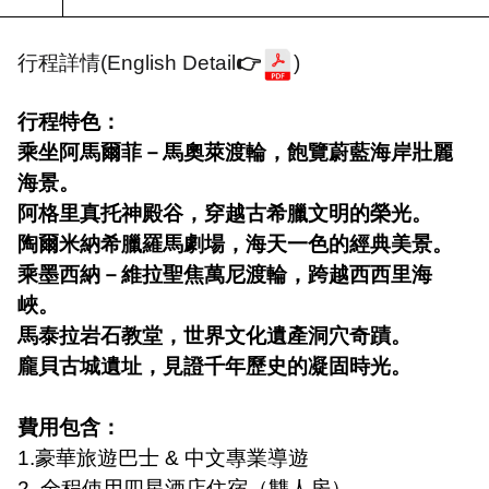
行程詳情
(English Detail
👉
)
行程特色：
乘坐阿馬爾菲－馬奧萊渡輪，飽覽蔚藍海岸壯麗
海景。
阿格里真托神殿谷，穿越古希臘文明的榮光。
陶爾米納希臘羅馬劇場，海天一色的經典美景。
乘墨西納－維拉聖焦萬尼渡輪，跨越西西里海
峽。
馬泰拉岩石教堂，世界文化遺產洞穴奇蹟。
龐貝古城遺址，見證千年歷史的凝固時光。
費用包含：
1.
豪華旅遊巴士
&
中文專業導遊
2.
全程使用四星酒店住宿（雙人房）