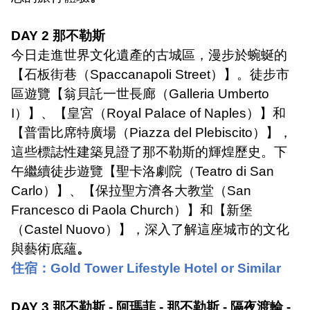
DAY 2
那不勒斯
今日走進世界文化遺產的古城區，漫步於蜿蜒的
【石板街巷（
Spaccanapoli Street
）】。徒步市
區遊覽【翁貝託一世長廊（
Galleria Umberto
I
）】、【皇宮（
Royal Palace of Naples
）】和
【普雷比席特廣場（
Piazza del Plebiscito
）】，
這些標誌性建築見證了那不勒斯的輝煌歷史。下
午繼續徒步遊覽【聖卡洛劇院（
Teatro di San
Carlo
）】、【保拉聖方濟各大教堂（
San
Francesco di Paola Church
）】和【新堡
（
Castel Nuovo
）】，深入了解這座城市的文化
與藝術底蘊
。
住宿：
Gold Tower Lifestyle Hotel or Similar
DAY 3
那不勒斯
-
阿瑪菲
-
那不勒斯
-
隔夜渡輪
-