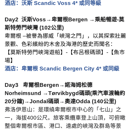
酒店：沃斯
Scandic Voss 4*
或同等級
Day2
沃斯
Voss
→卑爾根
Bergen
→乘船暢遊
-
莫
斯特勞門峽灣
(102
公里
)
卑爾根 –被譽為挪威「峽灣之門」，以其探索壯麗
景觀、色彩繽紛的木舍及海港的歷史而聞名：
【莫斯特勞門峽灣遊船】
-
【布呂根碼頭】
-
【魚市
場】
酒店：卑爾根
Scandic Bergen City 4*
或同級
Day3
卑爾根
Bergen
→諾海姆松德
Norheimsund
→
Tørvikbygd
碼頭
(
乘汽車渡輪約
20
分鐘
)
→
Jondal
碼頭→奧達
Odda (140
公里
)
弗洛伊恩山：是環繞卑爾根市中心的「七山」之
一，海拔
400
公尺。旅客乘纜車登上山頂，可俯瞰
整個卑爾根市區、港口、遠處的峽灣及群島等景