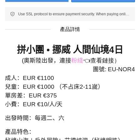
Use SSL protocol to ensure payment security. When paying online, your payment information is protected.
產品詳情
拼小團
•
挪威 人間仙境
4
日
(
奧斯陸出發，連接
粉綫
👈查看鏈接
）
團號
: EU-NOR4
成人：
EUR
€
1100
兒童：
EUR
€
1000
（不占床
2-11
嵗）
單房差：
EUR
€
375
小費：
EUR
€
10/
人
/
天
出發時間：每週二、六
產品特色：