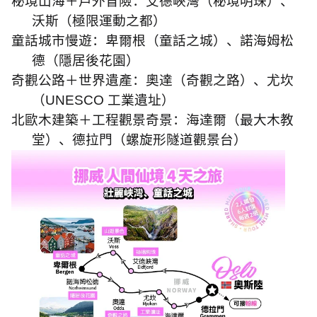
秘境山海＋戶外冒險：艾德峽灣（秘境明珠）、
沃斯（極限運動之都）
童話城市慢遊：卑爾根（童話之城）、諾海姆松
德（隱居後花園）
奇觀公路＋世界遺產：奧達（奇觀之路）、尤坎
（
UNESCO
工業遺址）
北歐木建築＋工程觀景奇景：海達爾（最大木教
堂）、德拉門（螺旋形隧道觀景台）