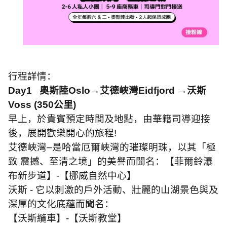
行程詳情：
Day1
奧斯陸
Oslo
→艾德峽灣
Eidfjord
→沃斯
Voss (350
公里
)
早上，於貴賓預定時間及地點，由華籍司導迎接
後，展開歡樂開心的旅程
!
艾德峽灣–是哈當厄爾峽灣的璀璨明珠，以其「極
致 震撼、至清之境」的美譽而聞名：【菲爾鈴瀑
布新步道】
-
【挪威自然中心】
沃斯
-
它以刺激的戶外活動、壯麗的山湖景色與及
深厚的文化底蘊而聞名：
【沃斯纜車】
-
【沃斯教堂】