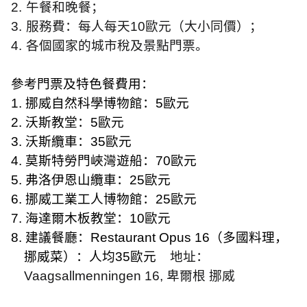
2.
午餐和晚餐；
3.
服務費：每人每天
10
歐元（大小同價）；
4.
各個國家的城市稅及景點門票。
參考門票及特色餐費用：
1.
挪威自然科學博物館：
5
歐元
2.
沃斯教堂：
5
歐元
3.
沃斯纜車：
35
歐元
4.
莫斯特勞門峽灣遊船：
70
歐元
5.
弗洛伊恩山纜車：
25
歐元
6.
挪威工業工人博物館：
25
歐元
7.
海達爾木板教堂：
10
歐元
8.
建議餐廳：
Restaurant Opus 16
（多國料理，
挪威菜）：人均
35
歐元
地址：
Vaagsallmenningen 16,
卑爾根 挪威