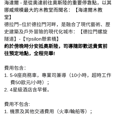
海達爾
-
是從奧達前往奧斯陸的重要停靠點，以其
挪威規模最大的木教堂而聞名：【海達爾木教
堂】
德拉門–位於德拉門河畔，是融合了現代藝術、歷
史建築及戶外冒險的現代化城市：【德拉門螺旋
隧道】
-
【
Ypsilon
懸索橋】
約於傍晚時分安抵奧斯陸，司導隨即歡送貴賓前
往預定地點，全程完畢
!
費用包含：
1.
5-9
座商務車，專業司兼導（
10
小時，超時工作
費
50
歐元
/
小時）；
2.
4
星級酒店含早餐。
費用不包含
:
1.
機票及其他交通費用（火車
/
輪船等）；