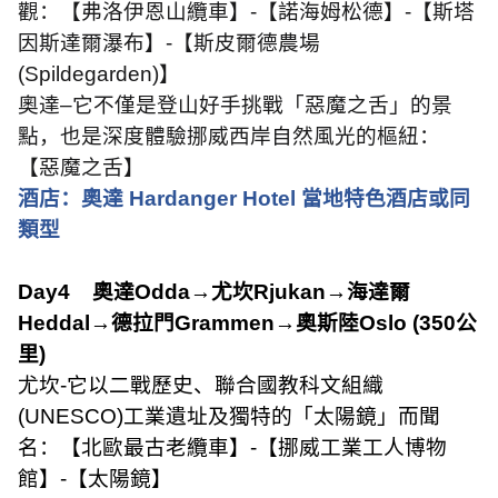
觀：【弗洛伊恩山纜車】
-
【諾海姆松德】
-
【斯塔
因斯達爾瀑布】
-
【斯皮爾德農場
(Spildegarden)
】
奧達–它不僅是登山好手挑戰「惡魔之舌」的景
點，也是深度體驗挪威西岸自然風光的樞紐：
【惡魔之舌】
酒店：奧達
Hardanger Hotel
當地特色酒店或同
類型
Day4
奧達
Odda
→尤坎
Rjukan
→海達爾
Heddal
→德拉門
Grammen
→奧斯陸
Oslo (350
公
里
)
尤坎
-
它以二戰歷史、聯合國教科文組織
(UNESCO)
工業遺址及獨特的「太陽鏡」而聞
名：【北歐最古老纜車】
-
【挪威工業工人博物
館】
-
【太陽鏡】