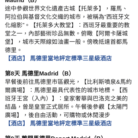
Madrid
（
B
）
途中參觀世界文化遺產古城【托萊多】，羅馬、
阿拉伯與基督文化交織的城市，被稱為“西班牙文
化縮影”。【托萊多大教堂】：西班牙最重要的教
堂之一，內部藝術珍品無數。俯瞰【阿爾卡薩城
堡】，城市天際線如油畫一般。傍晚抵達首都馬
德里。
【酒店】 馬德里當地評定標準三星級酒店
第
8
天 馬德里
Madrid
（
B
）
早餐後前往馬德里市區觀光，【比利斯噴泉
&
馬約
爾廣場】：馬德里最具代表性的城市地標。【西
班牙王宮（入內）】：皇家奢華與巴洛克之美的
結晶，曾是皇室正式居所。午餐後參觀【太陽門
廣場】，後自由活動，可購物或休閒漫步
【酒店】 馬德里當地評定標準三星級酒店