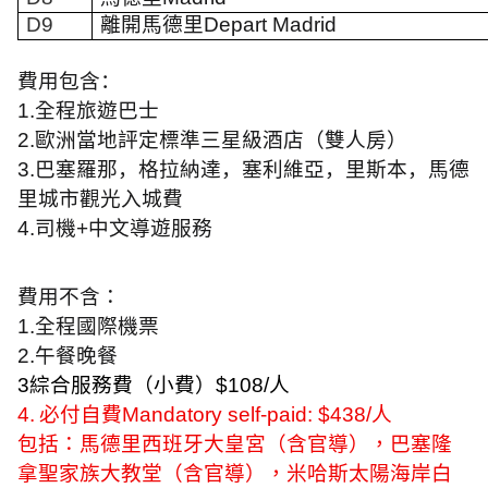
D9
離開馬德里
Depart
Madrid
費用包含：
1.
全程旅遊巴士
2.
歐洲當地評定標準三星級酒店（雙人房）
3.
巴塞羅那，格拉納達，塞利維亞，里斯本，馬德
里城市觀光入城費
4.
司機
+
中文導遊服務
費用不含：
1.
全程國際機票
2.
午餐晚餐
3
綜合服務費（小費）
$108/
人
4.
必付自費
Mandatory self-paid: $438/
人
包括：馬德里西班牙大皇宮（含官導），巴塞隆
拿聖家族大教堂（含官導），米哈斯太陽海岸白