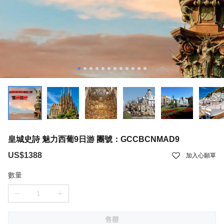
皇城史詩 魅力西葡9日游 團號：GCCBCNMAD9
US$1388
加入心願單
數量
售罄