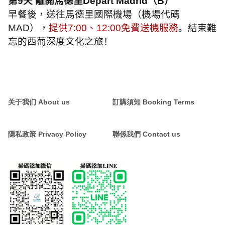
第
9
天 離開馬德里
Depart Madrid
（
B
）
早餐後，送往馬德里國際機場（機場代碼
MAD
），
提供
7:00
、
12:00
免費送機服務
。結束難
忘的西葡深度文化之旅！
关于我们 About us
訂購須知 Booking Terms
隱私政策 Privacy Policy
聯係我們 Contact us