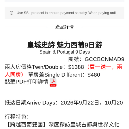
Use SSL protocol to ensure payment security. When paying online, your payment information is protected.
產品詳情
皇城史詩 魅力西葡
9
日游
Spain & Portugal 9 Days
團號：
GCCBCNMAD9
兩人房價格
Twin/Double
：
$1388
（買一送一，兩
人同房）
單房差
Single Different
：
$480
點擊PDF打印詳情
抵达日期
Arrive Days
：
2026
年
9
月
22
日，10月20
行程特色：
【跨越西葡雙國】深度探訪皇城古都與世界文化