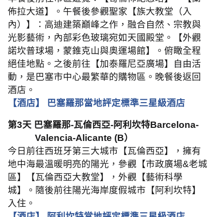
佈拉大道】。午餐後參觀聖家【族大教堂（入
內）】：高迪建築巔峰之作，融合自然、宗教與
光影藝術，內部彩色玻璃宛如天國殿堂。【外觀
諾坎普球場，蒙錐克山與奧運場館】。俯瞰全程
絕佳地點。之後前往【加泰羅尼亞廣場】自由活
動，是巴塞市中心最繁華的購物區。晚餐後返回
酒店。
【酒店】 巴塞羅那當地評定標準三星級酒店
第
3
天 巴塞羅那
-
瓦倫西亞
-
阿利坎特
Barcelona-
Valencia-Alicante (B
）
今日前往西班牙第三大城市【瓦倫西亞】，擁有
地中海最溫暖明亮的陽光，參觀【市政廣場
&
老城
區
】【瓦倫西亞大教堂】，外觀【藝術科學
城】。隨後前往陽光海岸度假城市【阿利坎特】
入住。
【酒店】 阿利坎特當地評定標準三星級酒店