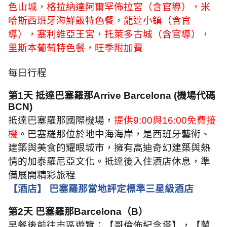
色山城，格拉納達阿爾罕佈拉宮（含官導），米
哈斯西班牙海鮮飯特色餐，龍達小鎮（含官
導），塞利維亞王宮，托萊多古城（含官導），
里斯本葡萄特色餐，旺季附加費
每日行程
第
1
天 抵達巴塞羅那
Arrive Barcelona (
機場代碼
BCN)
抵達巴塞羅那國際機場，
提供
9:00
與
16:00
免費接
機
。巴塞羅那位於地中海海岸，是西班牙藝術、
建築與美食的耀眼城市，擁有高迪奇幻建築與熱
情的加泰羅尼亞文化。抵達後入住酒店休息，準
備展開精彩旅程
【酒店】 巴塞羅那當地評定標準三星級酒店
第
2
天 巴塞羅那
Barcelona
（
B
）
早餐後前往市區遊覽：【哥倫佈紀念塔】，【蘭