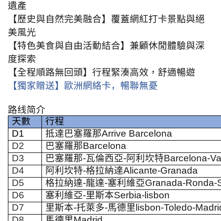
遺產
【歷史與自然完美融合】覆蓋網紅打卡景點與絕
美風光
【
特色美食與自由活動結合】
兼顧休閒體驗與深
度探索
【
全程順路無回頭】行程緊湊高效，舒適暢遊
【獨家贈送】歐洲網絡卡，暢聯無憂
路线简介
天數
行程
D1
抵達巴塞羅那
Arrive Barcelona
D2
巴塞羅那
Barcelona
D3
巴塞羅那
-
瓦倫西亞
-
阿利坎特
Barcelona-Va
D4
阿利坎特
-
格拉納達
Alicante-Granada
D5
格拉納達
-
龍達
-
塞利維亞
Granada-Ronda
-
D6
塞利維亞
-
里斯本
Serbia-lisbon
D7
里斯本
-
托萊多
-
馬德里
lisbon-Toledo-Madri
D8
馬德里
Madrid