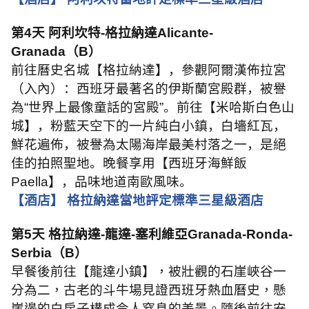
第
4
天 阿利坎特
-
格拉納達
Alicante-
Granada
（
B
）
前往曆史名城【格拉納達】，參觀阿爾漢佈拉宮
（入內）：西班牙最著名的伊斯蘭宮殿群，被譽
為“世界上最像童話的宮殿”。前往【米哈斯白色山
城】，粉藍天空下的一片純白小鎮，白墻紅瓦，
鮮花遍佈，被譽為太陽海岸最美村落之一，是絕
佳的拍照聖地。晚餐享用【西班牙海鮮飯
Paella
】，品味地道南歐風味。
【酒店】 格拉納達當地評定標準三星級酒店
第
5
天 格拉納達
-
龍達
-
塞利維亞
Granada-Ronda-
Serbia
（
B
）
早餐後前往【龍達小鎮】，被壯觀的石崖峽谷一
分為二，古老的斗牛場見證西班牙熱血曆史，懸
崖邊的白房子構成令人窒息的美景。隨後前往安