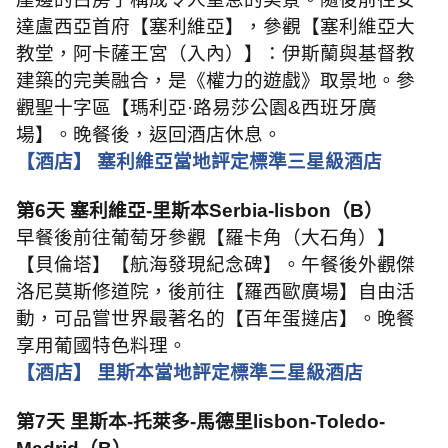
達盧西亞首府【塞利維亞】，參觀【塞利維亞大
教堂，阿卡薩王宮（入內）】：伊斯蘭與基督教
建築的完美融合，是《權力的遊戲》取景地。參
觀聖十字區【瑪利亞·路易莎公園
&
西班牙廣
場】。晚餐後，返回酒店休息。
【酒店】 塞利維亞當地評定標準三星級酒店
第
6
天 塞利維亞
-
里斯本
Serbia-lisbon
（
B
）
早餐後前往葡萄牙參觀【羅卡角（大石角）】
【貝倫塔】【航海發現紀念碑】。午餐後外觀傑
洛尼莫斯修道院，後前往【羅西歐廣場】自由活
動，可品嘗世界最著名的【百年蛋撻店】。晚餐
享用葡國特色料理。
【酒店】 里斯本當地評定標準三星級酒店
第
7
天 里斯本
-
托萊多
-
馬德里
lisbon-Toledo-