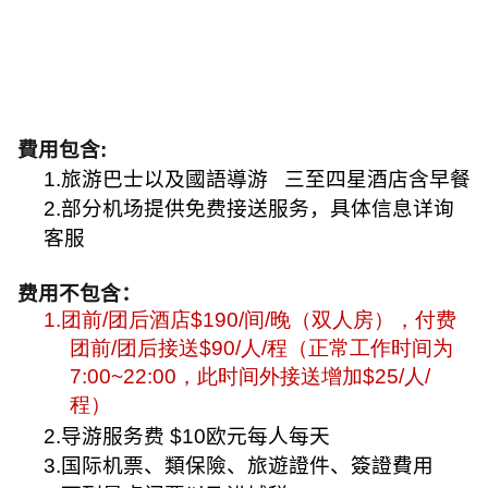
費用包含
:
1.旅游巴士以及國語導游
三至四星酒店含早餐
2.部分机场提供免费接送服务，具体信息详询
客服
费用不包含：
1.
团前
/
团后酒店
$190/
间
/
晚（双人房），付费
团前
/
团后接送
$90/
人
/
程（正常工作时间为
7:00~22:00
，此时间外接送增加
$25/
人
/
程）
2.
导游服务费
$10
欧元每人每天
3.
国际机票、類保險、旅遊證件、簽證費用