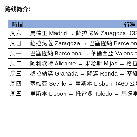
路线简介：
時間
行程
周六
馬德里
Madrid →
薩拉戈薩
Zaragoza
（
3
周日
薩拉戈薩
Zaragoza →
巴塞隆納
Barcelo
周一
巴塞隆納
Barcelona →
華倫西亞
Valenci
周二
阿利坎特
Alicante →
米哈斯
Mijas →
格
周三
格拉納達
Granada →
隆達
Ronda →
塞
周四
塞維亞
Seville →
里斯本
Lisbon
（
460
公
周五
里斯本
Lisbon →
托雷多
Toledo →
馬德