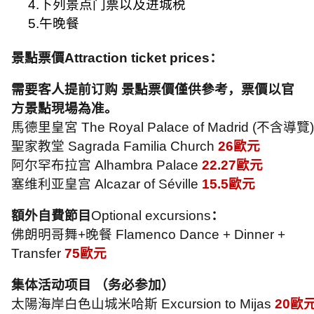
4.
下列景点门票以及进城税
5.
午晚餐
景點票價
Attraction ticket prices
：
需要客人提前订购 景點票價僅供參考，票價以官
方景點現場為准。
馬德里皇宮
The Royal Palace of Madrid (
不含導覽
)
聖家教堂
Sagrada Familia Church
26
歐元
阿尔罕布拉宫
Alhambra Palace
22.27
歐元
塞维利亚皇宫
Alcazar of Séville
15.5
歐元
額外自費節目
Optional excursions
：
佛朗明哥舞
+
晚餐
Flamenco Dance + Dinner +
Transfer
75
歐元
集体活动项目 （务必参加）
太陽海岸白色山城米哈斯
Excursion to Mijas
20
歐