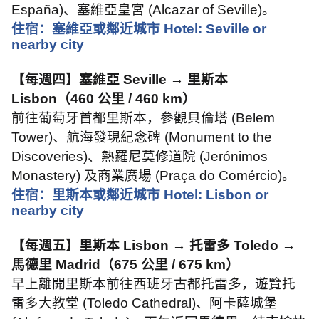
España)
、塞維亞皇宮
(Alcazar of Seville)
。
住宿：塞維亞或鄰近城市
Hotel: Seville or
nearby city
【每週四】塞維亞
Seville →
里斯本
Lisbon
（
460
公里
/ 460 km
）
前往葡萄牙首都里斯本，參觀貝倫塔
(Belem
Tower)
、航海發現紀念碑
(Monument to the
Discoveries)
、熱羅尼莫修道院
(Jerónimos
Monastery)
及商業廣場
(Praça do Comércio)
。
住宿：里斯本或鄰近城市
Hotel: Lisbon or
nearby city
【每週五】里斯本
Lisbon →
托雷多
Toledo →
馬德里
Madrid
（
675
公里
/ 675 km
）
早上離開里斯本前往西班牙古都托雷多，遊覽托
雷多大教堂
(Toledo Cathedral)
、阿卡薩城堡