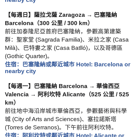
【每週日】薩拉戈薩
Zaragoza →
巴塞隆納
Barcelona
（
300
公里
/ 300 km
）
前往加泰隆尼亞首府巴塞隆納，參觀高第建築
群：聖家堂
(Sagrada Familia)
、米拉之家
(Casa
Milà)
、巴特婁之家
(Casa Batlló)
，以及哥德區
(Gothic Quarter)
。
住宿：巴塞隆納或鄰近城市
Hotel: Barcelona or
nearby city
【每週一】巴塞隆納
Barcelona →
華倫西亞
Valencia →
阿利坎特
Alicante
（
525
公里
/ 525
km
）
前往地中海沿岸城市華倫西亞，參觀藝術與科學
城
(City of Arts and Sciences)
、塞拉諾斯塔
(Torres de Serranos)
。下午前往阿利坎特。
住宿：阿利坎特或鄰近城市
Hotel: Alicante or