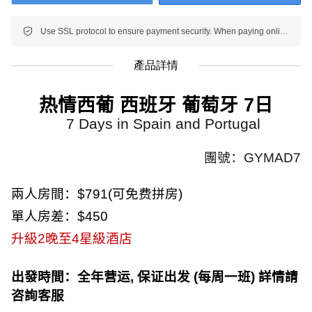
Use SSL protocol to ensure payment security. When paying online, your payment information is protected.
產品詳情
热情西葡 西班牙 葡萄牙
7
日
7 Days in Spain and Portugal
團號：
GYMAD7
兩人房間：
$791(
可免费拼房
)
單人房差：
$450
升級
2
晚至
4
星級酒店
出發時間：
全年营运
,
保证出发
(
每周一班
)
詳情請
咨詢客服