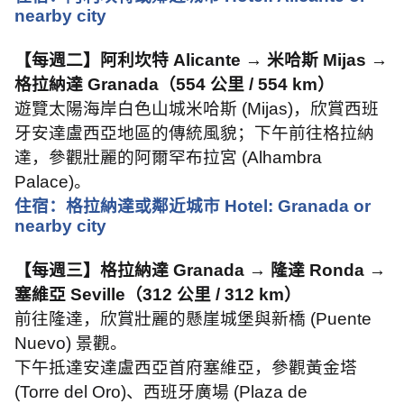
nearby city
【每週二】阿利坎特
Alicante →
米哈斯
Mijas →
格拉納達
Granada
（
554
公里
/ 554 km
）
遊覽太陽海岸白色山城米哈斯
(Mijas)
，欣賞西班
牙安達盧西亞地區的傳統風貌；下午前往格拉納
達，參觀壯麗的阿爾罕布拉宮
(Alhambra
Palace)
。
住宿：格拉納達或鄰近城市
Hotel: Granada or
nearby city
【每週三】格拉納達
Granada →
隆達
Ronda →
塞維亞
Seville
（
312
公里
/ 312 km
）
前往隆達，欣賞壯麗的懸崖城堡與新橋
(Puente
Nuevo)
景觀。
下午抵達安達盧西亞首府塞維亞，參觀黃金塔
(Torre del Oro)
、西班牙廣場
(Plaza de