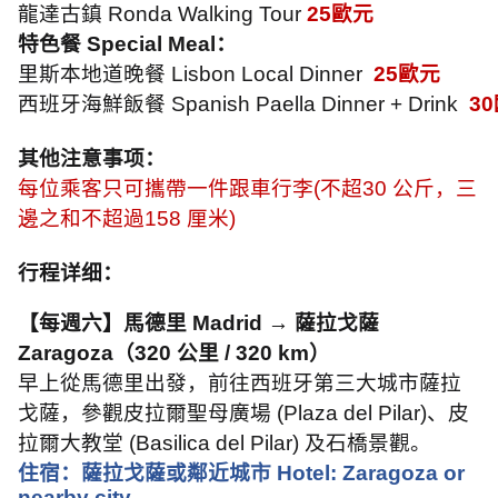
龍達古鎮
Ronda Walking Tour
25
歐元
特色餐
Special Meal
：
里斯本地道晚餐
Lisbon Local Dinner
25
歐元
西班牙海鮮飯餐
Spanish Paella Dinner + Drink
30
其他注意事项：
每位乘客只可攜帶一件跟車行李
(
不超
30
公斤，三
邊之和不超過
158
厘米
)
行程详细：
【每週六】馬德里
Madrid →
薩拉戈薩
Zaragoza
（
320
公里
/ 320 km
）
早上從馬德里出發，前往西班牙第三大城市薩拉
戈薩，參觀皮拉爾聖母廣場
(Plaza del Pilar)
、皮
拉爾大教堂
(Basilica del Pilar)
及石橋景觀。
住宿：薩拉戈薩或鄰近城市
Hotel: Zaragoza or
nearby city