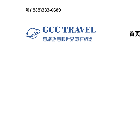
( 888)333-6689
首
美洲一日遊
郵輪熱門路線
精選門票
包團訂製
美洲一日遊
郵輪熱門路
精選門票
包團訂製
黃石國家公園
河輪熱門路線
精選酒店
黃石國家公
河輪熱門路
精選酒店
加拿大落基山
維京熱門路線(VIK
加拿大落基
維京熱門路線(V
美國西部遊
美國西部遊
美國東部遊
美國東部遊
夏威夷群島・精
夏威夷群島
點擊添加企業
點擊添加
北極光觀測・精
北極光觀測
佛州陽光・美國
佛州陽光・