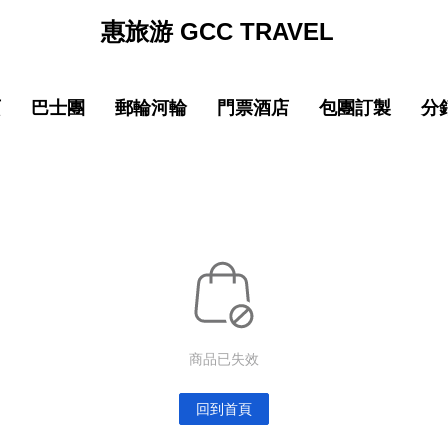
惠旅游 GCC TRAVEL
页
巴士團
郵輪河輪
門票酒店
包團訂製
分
促銷
促销
促銷
促
線
品質 中國大陸
中文導遊郵輪路線
品質 中國大陸
中文導遊郵輪路線
巴士团限時優惠
郵輪限時優惠
巴士团限時優惠
郵輪限時優惠
New
New
園
線
品質 亞洲精選
中文導遊河輪路線
品質 亞洲精選
中文導遊河輪路線
惠旅全球甄選
郵輪品牌專區
惠旅全球甄選
郵輪品牌專區
ING)
山
IKING)
超值 亞洲精選
超值 亞洲精選
惠旅甄選火車系列
惠旅甄選火車系列
奢華 亞洲甄選
奢華 亞洲甄選
英文團 English
英文團 English
New
New
商品已失效
選
・精選
品質 歐洲環線
品質 歐洲環線
輕旅行(美洲)
輕旅行(美洲)
微信
企業微信
點擊添加企業LINE
點擊添加企業LINE
New
New
選
・精選
奢華 歐洲甄選
奢華 歐洲甄選
輕旅行(歐洲)
輕旅行(歐洲)
回到首頁
New
New
城市
美國城市
澳大利亞 新西蘭
澳大利亞 新西蘭
輕旅行(亞洲)
輕旅行(亞洲)