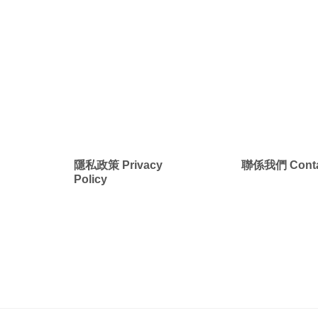
New
New
美洲
南美洲
非洲 中東 中亞
非洲 中東 中亞
輕旅行(澳非)
輕旅行(澳非)
g
隱私政策 Privacy
聯係我們 Conta
Policy