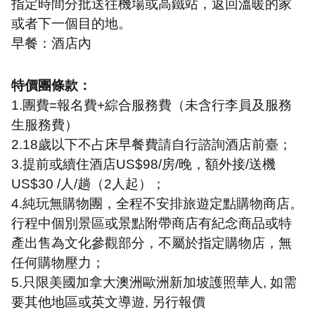
指定時間分批送往機場或高鐵站，返回溫暖的家
或者下一個目的地。
早餐：酒店內
特價團條款：
1.
團費
=
報名費
+
綜合服務費（未含行李員及服務
生服務費）
2.18
歲以下不占床早餐費請自行諮詢酒店前臺；
3.
提前或續住酒店
US$98/
房
/
晚，額外接
/
送機
US$30 /
人
/
趟（
2
人起）；
4.
純玩無購物團，全程不安排旅遊定點購物商店。
行程中個別景區或景點附帶商店有紀念商品或特
產出售為文化參觀部分，不屬於指定購物店，無
任何購物壓力；
5.
只限美國加拿大澳洲歐洲新加坡護照華人
,
如需
要其他地區或英文導遊
,
另行報價