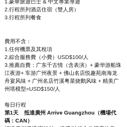
1.
豪華旅遊巴士
&
中文專業導遊
2.
行程所列酒店住宿（雙人房）
3.
行程所列餐食
費用不含：
1.
任何機票及其稅項
2.
綜合服務費（小費）
USD$100/
人
3.
推薦自費：广东千古情（含表演）
+
豪华游船珠
江夜游
+
车游广州夜景
+
佛山名店悦趣苑南海龙
舟宴风味
+
广州名店竹溪粤菜烧鹅风味
+
精美广
州塔模型
=USD$150/
人
每日行程
第
1
天
抵達廣州
Arrive Guangzhou
（機場代
碼：
CAN
）