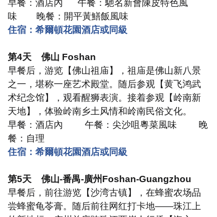
早餐：酒店內
午餐：馳名新會陳皮特色風
味
晚餐：開平黃鱔飯風味
住宿：希爾頓花園酒店或同級
第
4
天
佛山
Foshan
早餐后，游览【佛山祖庙】，祖庙是佛山新八景
之一，堪称一座艺术殿堂。随后参观【黄飞鸿武
术纪念馆】，观看醒狮表演。接着参观【岭南新
天地】，体验岭南乡土风情和岭南民俗文化。
早餐：酒店內
午餐：尖沙咀粵菜風味
晚
餐：自理
住宿：希爾頓花園酒店或同級
第
5
天
佛山
-
番禺
-
廣州
Foshan-Guangzhou
早餐后，前往游览【沙湾古镇】，在蜂蜜农场品
尝蜂蜜龟苓膏。随后前往网红打卡地
——
珠江上