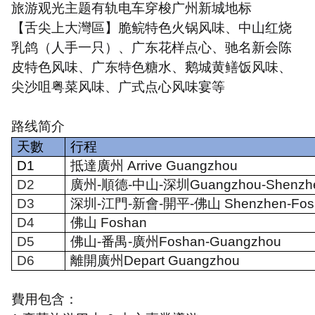
旅游观光主题有轨电车穿梭广州新城地标
【舌尖上大灣區】脆鲩特色火锅风味、中山红烧
乳鸽（人手一只）、广东花样点心、驰名新会陈
皮特色风味、广东特色糖水、鹅城黄鳝饭风味、
尖沙咀粤菜风味、广式点心风味宴等
路线简介
天數
行程
D1
抵達廣州
Arrive Guangzhou
D2
廣州
-
順德
-
中山
-
深圳
Guangzhou-Shenzh
D3
深圳
-
江門
-
新會
-
開平
-
佛山
Shenzhen-Fos
D4
佛山
Foshan
D5
佛山
-
番禺
-
廣州
Foshan-Guangzhou
D6
離開廣州
Depart Guangzhou
費用包含：