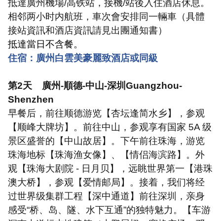
抵達廣州機場
/
高铁站，接機
/
站後入住酒店休息。
相邻两小时内航班，車次會安排同一輛車（具體
接站資訊和酒店資訊請見出團通知書）
抵達當日不含餐。
住宿：廣州白雲美豪麗致酒店或同級
第
2
天
廣州
-
順德
-
中山
-
深圳
Guangzhou-
Shenzhen
早餐后，前往顺德游览【杏坛逢简水乡】，参观
【顺峰大牌坊】。前往中山，参观享有国家
5A
级
景区盛誉的【中山故居】。下午前往珠海，游览
珠海地标【珠海渔女像】、【情侣海滨路】。外
观【珠海大剧院
-
日月贝】，远眺世界第一【港珠
澳大桥】，参观【爱情邮局】。接着，我们将经
过世界级集群工程【深中通道】前往深圳，亲身
感受
“
桥、岛、隧、水下互通
”
的独特魅力。【车游