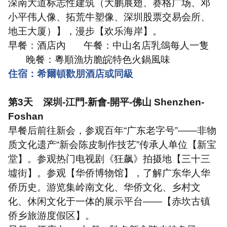
深南大道标志性建筑（大鹏展翅、赛格广场、邓
小平伟人像、拓荒牛塑像、深圳股票交易会所、
地王大厦）】，漫步【欢乐海岸】。
早餐：酒店內
午餐：中山名店乳鴿每人一隻
晚餐：粵順漁坊脆皖特色火鍋風味
住宿：希爾頓歡朋酒店或同級
第
3
天
深圳
-
江門
-
新會
-
開平
-
佛山
Shenzhen-
Foshan
早餐后前往新会，参观百年
“
广东老字号
”——
非物
质文化遗产
“
新会陈皮制作技艺
”
传承人单位【新宝
堂】。参观热门电视剧《狂飙》拍摄地【三十三
墟街】。参观【华侨博物馆】，了解广东华人华
侨历史。游览集岭南文化、华侨文化、乡村文
化、休闲文化于一体的展示平台
——
【赤坎古镇
侨乡旅游度假区】。