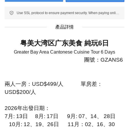
Use SSL protocol to ensure payment security. When paying online, your payment information is protected.
產品詳情
粤美大湾区广东美食 純玩
6
日
Greater Bay Area Cantonese Cuisine Tour 6 Days
團號：
GZANS6
兩人一房：
USD$499/
人
單房差：
USD$200/
人
2026
年出發日期：
7
月
: 13
日
8
月
: 17
日
9
月
: 07
、
14
、
28
日
10
月
: 12
、
19
、
26
日
11
月：
02
、
16
、
30