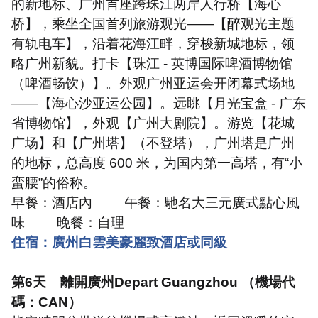
的新地标、广州首座跨珠江两岸人行桥【海心
桥】，乘坐全国首列旅游观光
——
【醉观光主题
有轨电车】，沿着花海江畔，穿梭新城地标，领
略广州新貌。打卡【珠江
-
英博国际啤酒博物馆
（啤酒畅饮）】。外观广州亚运会开闭幕式场地
——
【海心沙亚运公园】。远眺【月光宝盒
-
广东
省博物馆】，外观【广州大剧院】。游览【花城
广场】和【广州塔】（不登塔），广州塔是广州
的地标，总高度
600
米，为国内第一高塔，有
“
小
蛮腰
”
的俗称。
早餐：酒店內
午餐：馳名大三元廣式點心風
味
晚餐：自理
住宿：廣州白雲美豪麗致酒店或同級
第
6
天
離開廣州
Depart Guangzhou
（機場代
碼：
CAN
）