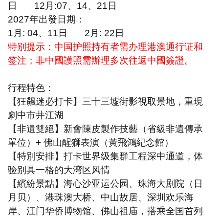
日
12
月
:07
、
14
、
21
日
2027
年出發日期：
1
月
: 04
、
11
日
2
月
: 22
日
特别提示：中国护照持有者需办理港澳通行证和
签注；非中國護照需辦理多次往返中國簽證。
行程特色：
【狂飆迷必打卡】三十三墟街影視取景地，重現
劇中市井江湖
【非遺雙絕】新會陳皮製作技藝（省級非遺傳承
單位）
+
佛山醒獅表演（黃飛鴻紀念館）
【特別安排】打卡世界级集群工程深中通道，体
验别具一格的大湾区风情
【繽紛景點】海心沙亚运公园、珠海大剧院（日
月贝）、港珠澳大桥、中山故居、深圳欢乐海
岸、江门华侨博物馆、佛山祖庙，搭乘全国首列