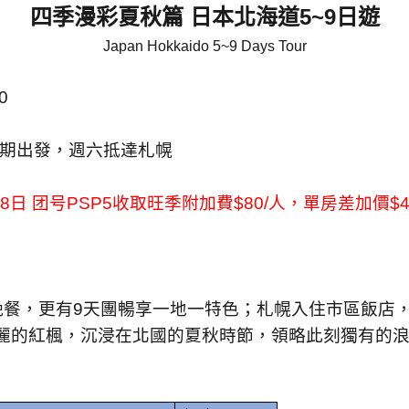
四季漫彩夏秋篇 日本北海道
5~9
日遊
Japan Hokkaido
5~9 Days Tour
0
期出發，
週六抵達札幌
28
日
团号
PSP5
收取旺季附加費
$80/
人，單房差加價
$4
晚餐，更有
9
天團暢享一地一特色；札幌入住市區飯店
麗的紅楓，沉浸在北國的夏秋時節，領略此刻獨有的