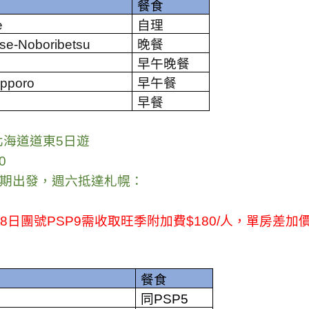
餐食
e
自理
ose-Noboribetsu
晚餐
早午晚餐
apporo
早午餐
早餐
北海道道東
5
日遊
0
期出發，週六抵達札幌：
28
日團號
PSP9
需收取旺季附加費
$180/
人，單房差加
餐食
同
PSP5