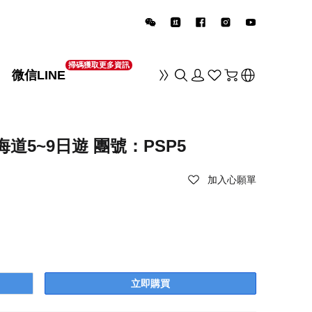
掃碼獲取更多資訊
微信LINE
销
道5~9日遊 團號：PSP5
加入心願單
立即購買