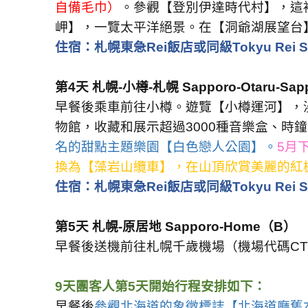
自備毛巾）
。參觀【登別伊達時代村】，這
岬】，一覽太平洋絕景。在【洞爺湖展望台
住宿：
札幌東急
Rei
飯店或同級
Tokyu Rei S
第
4
天
札幌
-
小樽
-
札幌
Sapporo-Otaru-Sap
早餐後乘車前往小樽。遊覽【小樽運河】，
物館，收藏和展示超過
3000
種音樂盒、時鐘
名的甜點主題樂園【白色戀人公園】。
5
月
換為【藻岩山纜車】，在山頂欣賞美麗的紅
住宿：
札幌東急
Rei
飯店或同級
Tokyu Rei S
第
5
天
札幌
-
原居地
Sapporo-Home
（
B
）
早餐後送機前往札幌千歲機場（機場代碼
CT
9
天團客人第
5
天開始行程安排如下：
早餐後
參觀北海道的象徵標誌【北海道廳舊