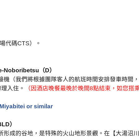
場代碼
CTS
）
。
e-Noboribetsu
（
D
）
接機（我們將根據團隊客人的航班時間安排發車時間
辦理入住。
（因酒店晚餐最晚於晚間
8
點結束，如您搭
Miyabitei or similar
BLD
）
所形成的谷地，是特殊的火山地形景觀。在【大湯沼