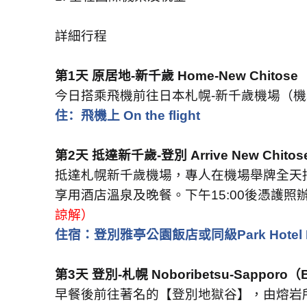
詳細行程
第
1
天 原居地
-
新千歲
Home-New Chitose
今日搭乘飛機前往日本札幌
-
新千歲機場（機
住：飛機上
On the flight
第
2
天
抵達新千歲
-
登別
Arrive New Chitos
抵達札幌新千歲機場，專人在機場舉牌全天
享用酒店溫泉及晚餐。下午
15:00
後憑護照
諒解）
住宿：
登別雅亭公園飯店或同級
Park Hotel 
第
3
天
登別
-
札幌
Noboribetsu-Sapporo
（
早餐後前往著名的【登別地獄谷】，由熔岩