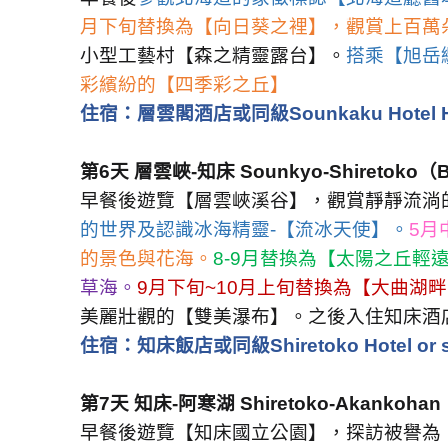
月下旬替換為【向日葵之裡】，觀賞上百萬
小型工藝村【森之精靈露台】。
搭乘【旭岳
彩繽紛的【四季彩之丘】
住宿：
層雲閣酒店或同級
Sounkaku Hotel H
第
6
天
層雲峽
-
知床
Sounkyo-Shiretoko
（
早餐後遊覽【層雲峽溪谷】，觀賞靜靜流淌
的世界及認識冰海精靈
-
【流冰天使】。
5
月
的景色與花海。
8-9
月替換為【太陽之丘輕
草海。
9
月下旬
~10
月上旬替換為【大曲湖畔
美麗壯觀的【雙美瀑布】。之後入住知床酒
住宿：
知床飯店或同級
Shiretoko Hotel or 
第
7
天
知床
-
阿寒湖
Shiretoko-Akankohan
早餐後遊覽【知床國立公園】，探訪被譽為