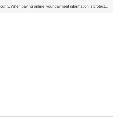
Use SSL protocol to ensure payment security. When paying online, your payment information is protected.