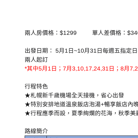
兩人房價格：
$1299
單人差價格：
$34
出發日期：
5
月
1
日
~10
月
31
日每週五指定日
兩人起訂
*
其中
5
月
1
日；
7
月
3,10,17,24,31
日；
8
月
7,
行程特色
★札幌新千歲機場全天接機，省心出發
★特別安排地道溫泉飯店泡湯
+
暢享飯店內
★行程應季而設，夏季絢爛的花海，秋季美
路線簡介