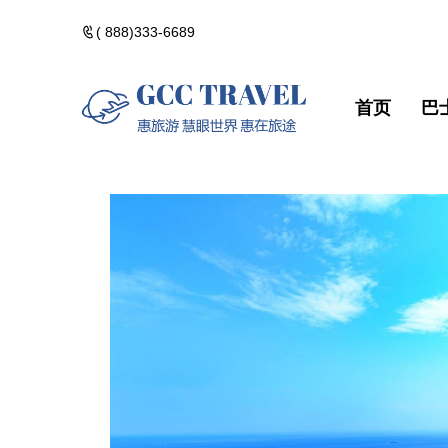
( 888)333-6689
首页
巴
美洲一日遊
郵輪熱門路線
精選門票
包團訂製
美洲一日遊
郵輪熱門路
精選門票
包團訂製
黃石國家公園
河輪熱門路線
精選酒店
黃石國家公
河輪熱門路
精選酒店
加拿大落基山
維京熱門路線(VIK
加拿大落基
維京熱門路線(V
美國西部遊
美國西部遊
美國東部遊
美國東部遊
夏威夷群島・精
夏威夷群島
點擊添加企業
點擊添加
北極光觀測・精
北極光觀測
佛州陽光・美國
佛州陽光・