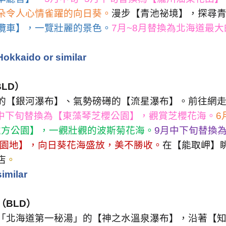
朵令人心情雀躍的向日葵。
漫步【青池祕境】，探尋
纜車】，一覽壯麗的景色。
7
月
~8
月替換為北海道最大
okkaido or similar
BLD
）
的【銀河瀑布】、氣勢磅礡的【流星瀑布】。前往網
中下旬替換為【東藻琴芝櫻公園】，觀賞芝櫻花海。
6
遠方公園】，一觀壯觀的波斯菊花海。
9
月中下旬替換
園地】，向日葵花海盛放，美不勝收。
在【能取岬】
店
。
similar
（
BLD
）
「北海道第一秘湯」的【神之水溫泉瀑布】，沿著【