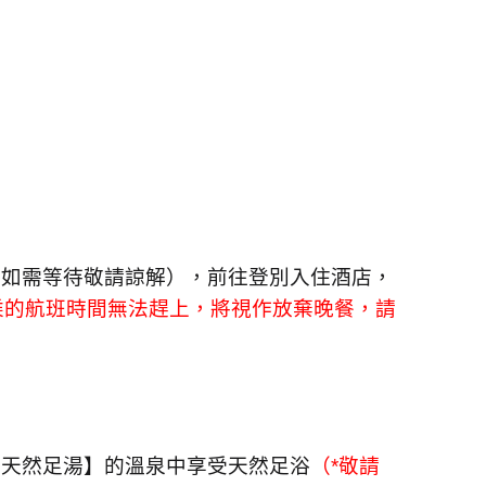
，如需等待敬請諒解），前往登別入住酒店，
乘的航班時間無法趕上，將視作放棄晚餐，請
川天然足湯】的溫泉中享受天然足浴
（
*
敬請