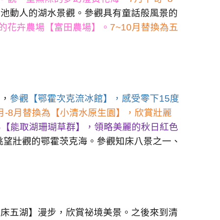
青池動人的湖水景觀。參觀具有童話般風景的
的花卉農場【富田農場】。
7~10
月替換為五
走，
參觀【鄂霍次克流冰館】，感受零下
15
度
月
-8
月替換為【小清水原生園】，欣賞壯麗
為【能取湖珊瑚草群】，領略美麗的秋日紅色
眺望壯觀的鄂霍茨克海。參觀知床八景之一、
知床五湖】漫步，欣賞祕境美景。之後來到清