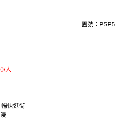
團號：
PSP5
0/
人
，暢快逛街
浪漫