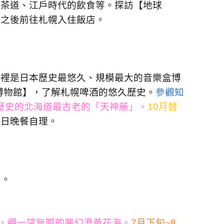
的茶道、江戶時代的飲食等。探訪【地球
。之後前往札幌入住飯店
。
這裡是日本歷史最悠久、規模最大的音樂盒博
博物館】，了解札幌啤酒的悠久歷史。
參觀知
歷史的北海道最古老的「天神藤」。
10
月替
今日晚餐自理。
）
。
，觀一望無際的夢幻澄黃花海。
7
月下旬
~8