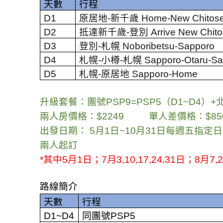
天數
行程
D1
原居地
-
新千歲
Home-New Chitos
D2
抵達新千歲
-
登別
Arrive New Chit
D3
登別
-
札幌
Noboribetsu-Sapporo
D4
札幌
-
小樽
-
札幌
Sapporo-Otaru-S
D5
札幌
-
原居地
Sapporo-Home
升級套餐：團號
PSP9=PSP5
（
D1~D4
）
+
兩人房價格：
$2249
單人差價格：
$85
出發日期：
5
月
1
日
~10
月
31
日每週五指定日
兩人起訂
*
其中
5
月
1
日；
7
月
3,10,17,24,31
日；
8
月
7,
路線簡介
天數
行程
D1~D4
同團號
PSP5