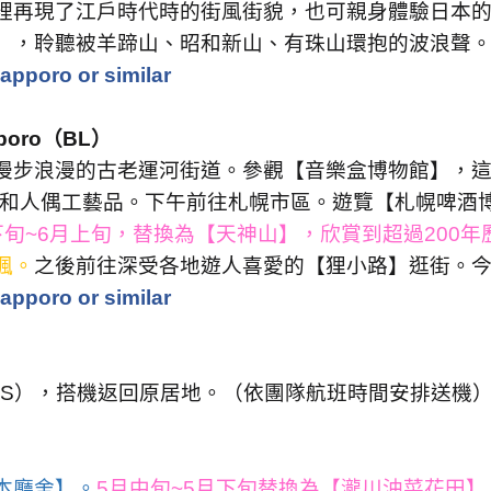
裡再現了江戶時代時的街風街貌，也可親身體驗日本
】，聆聽被羊蹄山、昭和新山、有珠山環抱的波浪聲
apporo or similar
poro
（
BL
）
漫步浪漫的古老運河街道。參觀【音樂盒博物館】，
和人偶工藝品。下午前往札幌市區。遊覽【札幌啤酒
下旬
~6
月上旬，替換為【天神山】，欣賞到超過
200
年
楓。
之後前往深受各地遊人喜愛的【狸小路】逛街。
apporo or similar
S
），搭機返回原居地。（依團隊航班時間安排送機
本廳舍】。
5
月中旬
~5
月下旬替換為【瀧川油菜花田】