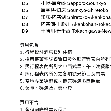
D5
札幌
-
層雲峽
Sapporo-Sounkyo
D6
層雲峽
-
知床
Sounkyo-Shiretoko
D7
知床
-
阿寒湖
Shiretoko-Akankoh
D8
阿寒湖
-
十勝川
Akankohan-Tokac
D9
十勝川
-
新千歲
Tokachigawa-New
費用包含：
1.
行程標註酒店級別住宿
2.
採用豪華空調遊覽車及依照行程表內所列
3.
照行程表內所列之中西式早、午、晚餐膳
4.
照行程表內所列之各項觀光節目及門票
5.
當地專業導遊或司機兼導遊隨團照顧
6.
領隊、導遊及司機小費
費用不含：
1.
全程國際機票及稅金