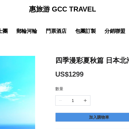
惠旅游 GCC TRAVEL
士團
郵輪河輪
門票酒店
包團訂製
分銷聯盟
促銷
促销
促銷
促
線
品質 中國大陸
中文導遊郵輪路線
品質 中國大陸
中文導遊郵輪路線
巴士团限時優惠
郵輪限時優惠
巴士团限時優惠
郵輪限時優惠
New
New
園
線
品質 亞洲精選
中文導遊河輪路線
品質 亞洲精選
中文導遊河輪路線
惠旅全球甄選
郵輪品牌專區
惠旅全球甄選
郵輪品牌專區
四季漫彩夏秋篇 日本北海
ING)
山
IKING)
超值 亞洲精選
超值 亞洲精選
惠旅甄選火車系列
惠旅甄選火車系列
US$1299
奢華 亞洲甄選
奢華 亞洲甄選
英文團 English
英文團 English
數量
New
New
選
・精選
品質 歐洲環線
品質 歐洲環線
輕旅行(美洲)
輕旅行(美洲)
微信
企業微信
點擊添加企業LINE
點擊添加企業LINE
New
New
選
・精選
奢華 歐洲甄選
奢華 歐洲甄選
輕旅行(歐洲)
輕旅行(歐洲)
加入購物車
New
New
城市
美國城市
澳大利亞 新西蘭
澳大利亞 新西蘭
輕旅行(亞洲)
輕旅行(亞洲)