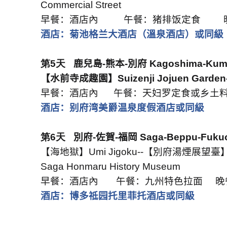
Commercial Street
早餐：酒店內
午餐：猪排饭定食
酒店：菊池格兰大酒店（溫泉酒店）或同級
第5天
鹿兒島
-
熊本
-
別府
Kagoshima-Kum
【水前寺成趣園】
Suizenji Jojuen Garden
早餐：酒店內
午餐：天妇罗定食或乡土
酒店：别府湾美爵温泉度假酒店或同級
第6天
別府
-
佐賀
-
福岡
Saga-Beppu-Fuku
【海地獄】
Umi Jigoku--
【別府湯煙展望臺
Saga Honmaru History Museum
早餐：酒店內
午餐：九州特色拉面
晚
酒店：博多祗园托里菲托酒店或同級