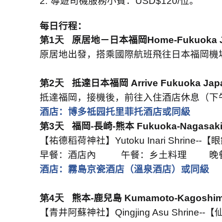
2.
導遊司機服務小費：
USD$120/
位。
每日行程：
第1天
原居地－日本福岡
Home-Fukuoka 
原居地出發，搭乘國際航班飛往日本福岡機
第2天
抵達日本福岡
Arrive Fukuoka Jap
抵達福岡，接機後，前往入住酒店休息（下
酒店：博多祗园托里菲托酒店或同級
第3天
福岡
-
長崎
-
熊本
Fukuoka-Nagasak
【祐德稻荷神社】
Yutoku Inari Shrine--
【眼
早餐：酒店內
午餐：乡土料理
晚
酒店：霧島京瓷酒店（溫泉酒店）或同級
第4天
熊本
-
鹿兒島
Kumamoto-Kagoshi
【青井阿蘇神社】
Qingjing Asu Shrine--
【