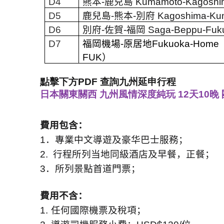
D4
熊本
-
鹿兒島
Kumamoto-Kagoshi
D5
鹿兒島
-
熊本
-
別府
Kagoshima-Ku
D6
別府
-
佐賀
-
福岡
Saga-Beppu-Fuk
D7
福岡機場
-
原居地
Fukuoka-Home
FUK
）
點擊下方PDF 查詢九州延申行程
日本關東關西 九州風情深度純玩 12天10晚 
費用包含：
1
．專業中文導遊及豪华巴士服務；
2.
行程所列当地同級酒店及早餐，正餐；
3
．所列景點首道門票；
費用不含：
1.
任何國際機票及稅項；