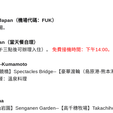
Japan
（機場代碼：
FUK
）
場。
an
（當天餐自理）
午三點後可辦理入住）。
免費接機時間：下午
14:00
。
i-Kumamoto
鏡橋】
Spectacles Bridge--
【豪華渡輪（島原港
-
熊本
餐：溫泉料理
ma
仙岩園】
Senganen Garden--
【高千穗牧場】
Takachih