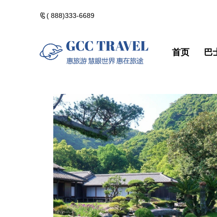
( 888)333-6689
首页
巴
美洲一日遊
郵輪熱門路線
精選門票
包團訂製
美洲一日遊
郵輪熱門路
精選門票
包團訂製
黃石國家公園
河輪熱門路線
精選酒店
黃石國家公
河輪熱門路
精選酒店
加拿大落基山
維京熱門路線(VIK
加拿大落基
維京熱門路線(V
美國西部遊
美國西部遊
美國東部遊
美國東部遊
夏威夷群島・精
夏威夷群島
點擊添加企業
點擊添加
北極光觀測・精
北極光觀測
佛州陽光・美國
佛州陽光・