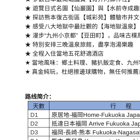
★ 遊覽日式名園【仙巖園】與【水前寺成趣
★ 探訪熊本復古街區【城彩苑】體驗市井文
★ 感受八大地獄中最壯觀的【海地獄溫泉】
★ 漫步“九州小京都”【豆田町】，品味古樸
★ 特別安排三晚溫泉旅館，盡享泡湯樂趣
★ 全程入住當地五花舒適酒店
★
當地風味：鄉土料理、豬扒飯定食、九州
★
真金純玩，杜絕擦邊球購物，無任何推薦
路线简介：
天數
行
程
D1
原居地
-
福岡
Home-Fukuoka Japa
D2
抵達日本福岡
Arrive Fukuoka Ja
D3
福岡
-
長崎
-
熊本
Fukuoka-Nagasa