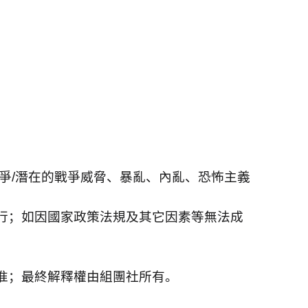
爭
/
潛在的戰爭威脅、暴亂、內亂、恐怖主義
行；如因國家政策法規及其它因素等無法成
准；最終解釋權由組團社所有。