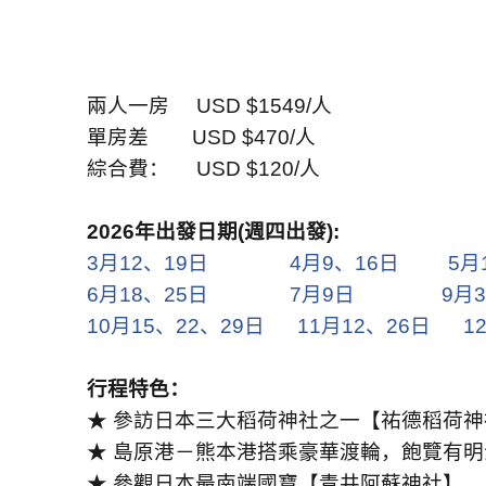
兩人一房
USD $1549/
人
單房差
USD $470/
人
綜合費：
USD $120/
人
2026
年出發日期
(
週四出發
):
3
月
12
、
19
日
4
月
9
、
16
日
5
月
6
月
18
、
25
日
7
月
9
日
9
月
3
10
月
15
、
22
、
29
日
11
月
12
、
26
日
1
行程特色：
★ 參訪日本三大稻荷神社之一【祐德稻荷神
★ 島原港－熊本港搭乘豪華渡輪，飽覽有明
★ 參觀日本最南端國寶【青井阿蘇神社】