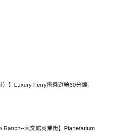
港）】
Luxury Ferry
搭乘遊輪
60
分鐘
.
o Ranch--
天文館商業街】
Planetarium