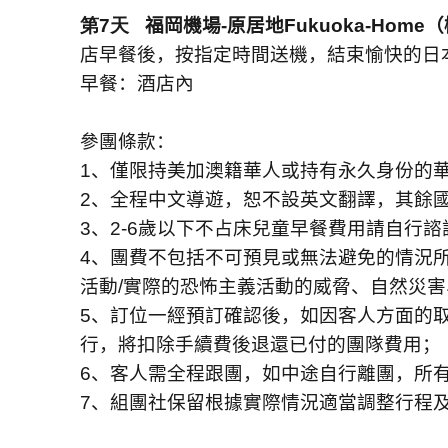
第7天
福岡機場
-
原居地
Fukuoka-Home
（
店早餐後，按指定時間送機，結束愉快的日
早餐：酒店內
參團條款：
1
、僅限持美加澳籍華人或持有永久身份的華
2
、全程中文導遊，恕不設英文翻譯，其餘
3
、
2-6
歲以下不占床兒童早餐費用請自行諮
4
、團費不包括不可預見或無法避免的情況
活動
/
實際的恐怖主義活動的威脅、自然災害
5
、訂位一經預訂確認後，如因客人方面的
行，將扣除手續費後退還已付的團隊費用；
6
、客人需全程跟團，如中途自行離團，所
7
、組團社保留根據實際情況適當調整行程