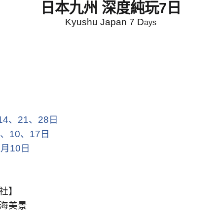
日本九州 深度純玩
7
日
Kyushu Japan 7 D
ays
14
、
21
、
28
日
、
10
、
17
日
2
月
10
日
社】
海美景