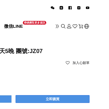
掃碼獲取更多資訊
微信LINE
销
晚 團號:JZ07
加入心願單
立即購買