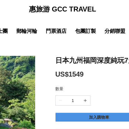
惠旅游 GCC TRAVEL
士團
郵輪河輪
門票酒店
包團訂製
分銷聯盟
促銷
促销
促銷
促
線
品質 中國大陸
中文導遊郵輪路線
品質 中國大陸
中文導遊郵輪路線
巴士团限時優惠
郵輪限時優惠
巴士团限時優惠
郵輪限時優惠
New
New
園
線
品質 亞洲精選
中文導遊河輪路線
品質 亞洲精選
中文導遊河輪路線
惠旅全球甄選
郵輪品牌專區
惠旅全球甄選
郵輪品牌專區
日本九州福岡深度純玩7天5
ING)
山
IKING)
超值 亞洲精選
超值 亞洲精選
惠旅甄選火車系列
惠旅甄選火車系列
US$1549
奢華 亞洲甄選
奢華 亞洲甄選
英文團 English
英文團 English
數量
New
New
選
・精選
品質 歐洲環線
品質 歐洲環線
輕旅行(美洲)
輕旅行(美洲)
微信
企業微信
點擊添加企業LINE
點擊添加企業LINE
New
New
選
・精選
奢華 歐洲甄選
奢華 歐洲甄選
輕旅行(歐洲)
輕旅行(歐洲)
加入購物車
New
New
城市
美國城市
澳大利亞 新西蘭
澳大利亞 新西蘭
輕旅行(亞洲)
輕旅行(亞洲)