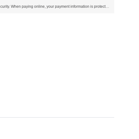
Use SSL protocol to ensure payment security. When paying online, your payment information is protected.