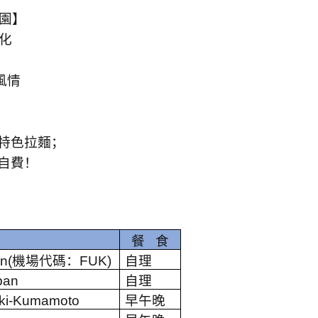
園】
化
風情
特色拉麵；
自費！
餐
食
n(
機場代碼：
FUK)
自理
pan
自理
ki-Kumamoto
早午晚