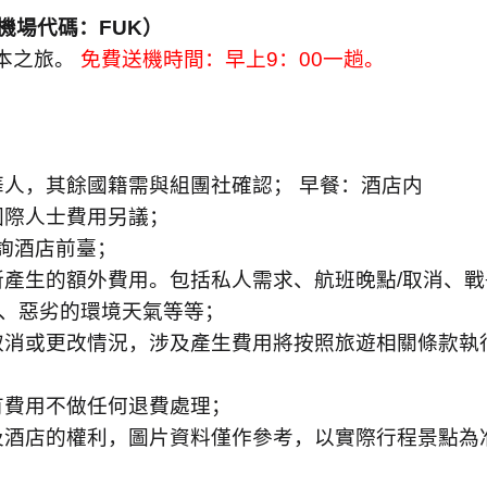
機場代碼：
FUK
）
本之旅。
免費送機時間：早上
9
：
00
一趟。
人，其餘國籍需與組團社確認； 早餐：酒店内
國際人士費用另議；
詢酒店前臺；
所產生的額外費用。包括私人需求、航班晚點
/
取消、戰
、惡劣的環境天氣等等；
取消或更改情況，涉及產生費用將按照旅遊相關條款執
有費用不做任何退費處理；
及酒店的權利，圖片資料僅作參考，以實際行程景點為