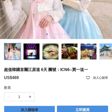
超值韓國首爾江原道 6天 團號：ICN6--買一送一
US$469
加入心願單
數量
加入購物車
立即購買