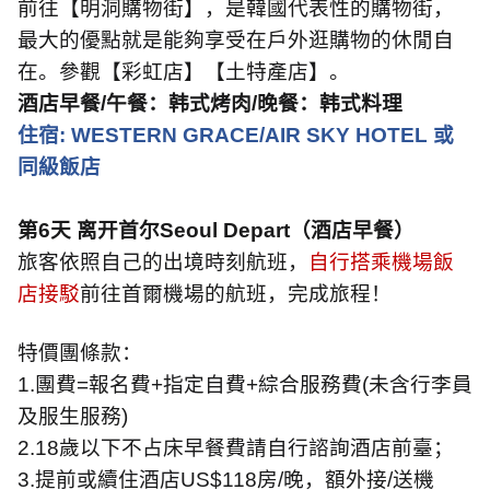
前往【明洞購物街】，是韓國代表性的購物街，
最大的優點就是能夠享受在戶外逛購物的休閒自
在。參觀【彩虹店】【土特產店】。
酒店早餐
/
午餐：韩式烤肉
/
晚餐：韩式料理
住宿
: WESTERN GRACE/AIR SKY HOTEL
或
同級飯店
第
6
天 离开首尔
Seoul Depart
（酒店早餐）
旅客依照自己的出境時刻航班，
自行搭乘機場飯
店接駁
前往首爾機場的航班，完成旅程！
特價團條款：
1.
團費
=
報名費
+
指定自費
+
綜合服務費
(
未含行李員
及服生服務
)
2.18
歲以下不占床早餐費請自行諮詢酒店前臺；
3.
提前或續住酒店
US$118
房
/
晚，額外接
/
送機