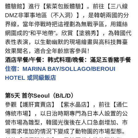
體驗館】進行【紫菜包飯體驗】。前往【三八線
DMZ
非軍事地區（不入洞）】，是韓朝兩國的分
界線，當年停戰時把這裡劃為無戰爭區，用鐵絲
網圍成的“和平地帶”。欣賞【塗鴉秀】，為韓國代
表性表演，以生動幽默的現場繪畫與高科技舞臺
效果聞名，適合全年齡旅客參與！
酒店早餐
/
午餐：韩式料理
/
晚餐：滿足五香豬手餐
住宿：
MARINA BAY/SOLLAGO/BEROUI
HOTEL
或同級飯店
第
5
天 首尔
Seoul
（
B/L/D
）
參觀【護肝寶賣店】【紫水晶店】，前往【通仁
傳統市場】，以日治時期專門為日本人設置的公
營市場為雛型，韓國光復後在人口急劇增加、市
場需求增加的情況下變成了動物園的市場型態。