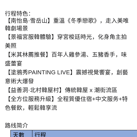
行程特色：
【南怡島
·
雪岳山】重溫《冬季戀歌》，走入美唯
韓劇場景
【景福宮服韓
體驗】穿宮梭
廷時光，化身角主
拍
美照
【米其林薦推
餐】百年人雞參
湯、五豬香
手，味
盛蕾
宴
【塗鴉秀
PAINTING LIVE
】震撼視覺饗宴，創藝
意
術大爆發
【益善洞
·
北村韓屋村】傳統韓屋
x
潮街流
區
【全方位服務升級】全程質優
住宿
+
中文服务
+
特
色餐飲，輕鬆韓享
流
路线简介
天數
行程