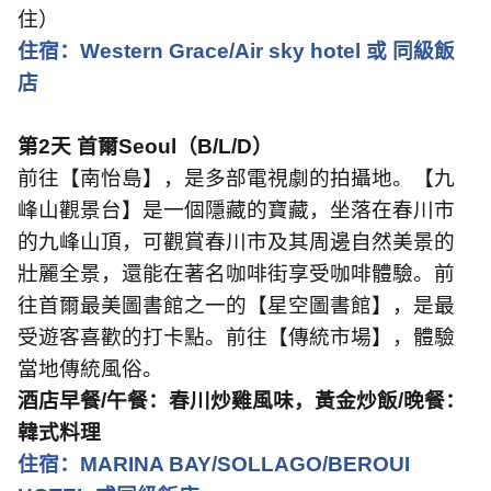
住）
住宿：
Western Grace/Air sky hotel
或 同級飯
店
第
2
天 首爾
Seoul
（
B/L/D
）
前往【南怡島】，是多部電視劇的拍攝地。【九
峰山觀景台】是一個隱藏的寶藏，坐落在春川市
的九峰山頂，可觀賞春川市及其周邊自然美景的
壯麗全景，還能在著名咖啡街享受咖啡體驗。前
往首爾最美圖書館之一的【星空圖書館】，是最
受遊客喜歡的打卡點。前往【傳統市場】，體驗
當地傳統風俗。
酒店早餐
/
午餐：春川炒雞風味，黃金炒飯
/
晚餐：
韓式料理
住宿：
MARINA BAY/SOLLAGO/BEROUI