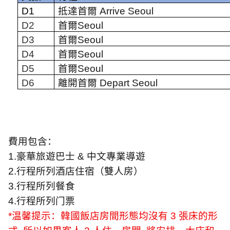
D1
抵達首爾
Arrive Seoul
D2
首爾
Seoul
D3
首爾
Seoul
D4
首爾
Seoul
D5
首爾
Seoul
D6
離開首爾
Depart Seoul
費用包含：
1.
豪華旅遊巴士
&
中文專業導遊
2.
行程所列酒店住宿（雙人房）
3.
行程所列餐食
4.
行程所列门票
*
温馨提示：韓國飯店房間形態均沒有
3
張床的形