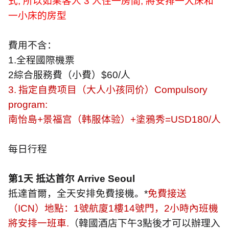
式
,
所以如果客人
3
人住一房間
,
將安排一大床和
一小床的房型
費用不含：
1.
全程國際機票
2
綜合服務費（小費）
$60/
人
3.
指定自费项目（大人小孩同价）
Compulsory
program:
南怡島
+
景福宫（韩服体验）
+
塗鴉秀
=USD180/
人
每日行程
第
1
天 抵达首尔
Arrive Seoul
抵達首爾，全天安排免費接機。
*
免費接送
（
ICN
）地點：
1
號航廈
1
樓
14
號門，
2
小時內班機
將安排一班車
.
（韓國酒店下午
3
點後才可以辦理入