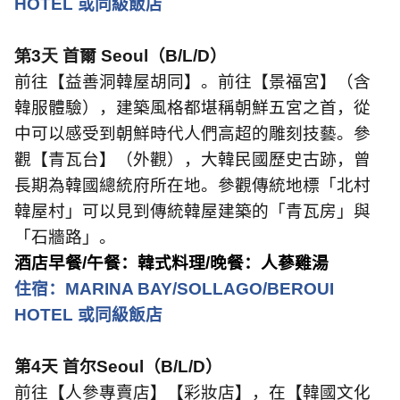
HOTEL
或同級飯店
第3天
首爾
Seoul
（
B/L/D
）
前往【益善洞韓屋胡同】。前往【景福宮】（含
韓服體驗），建築風格都堪稱朝鮮五宮之首，從
中可以感受到朝鮮時代人們高超的雕刻技藝。參
觀【青瓦台】（外觀），大韓民國歷史古跡，曾
長期為韓國總統府所在地。參觀傳統地標「北村
韓屋村」可以見到傳統韓屋建築的「青瓦房」與
「石牆路」。
酒店早餐
/
午餐：韓式料理
/
晚餐：人蔘雞湯
住宿：
MARINA BAY/SOLLAGO/BEROUI
HOTEL
或同級飯店
第
4
天 首尔
Seoul
（
B/L/D
）
前往【人參專賣店】【彩妝店】，在【韓國文化