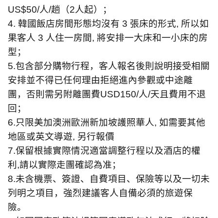
US$50/
人
/
趟（
2
人起）；
4.
韓國飯店房間形態均沒有
3
張床的形式
,
所以如
果客人
3
人住一房間
,
將安排一大床和一小床的房
型；
5.
包含部分購物行程，客人報名後則說明接受相關
安排並不得已任何理由拒絕進內參觀或中途離
團，否則需另附離團費
USD150/
人
/
天且費用不退
回；
6.
只限美加澳洲歐洲新加坡護照華人
,
如需要其他
地區或英文導遊
,
另行報價
7.
保留根據實際情況適當調整行程以及酒店的權
利
,
請以實際走團確認為准；
8.
未含機票、簽證、自費項目、保險等以及一切未
列明之項目，強烈建議客人自備必須的旅遊保
險。