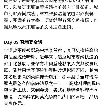
期建築，蜿蜒的林蔭大道兩旁點綴著精美的佛
塔，以及讓柬埔寨聲名遠播的吳哥窟建築群。城
市河畔綠樹成蔭，林立許多溫馨的咖啡館與餐
廳，完備的各大學、博物館與各類文教機構，也
讓此地成為柬埔寨的文化遺產重鎮
。
Day 09
柬埔寨金邊
金邊曾兩度被選為柬埔寨首都，其歷史橫跨高棉
與法國統治時期。近年來，這座城市歷經快速的
都市化發展，並孕育出興盛蓬勃的人文與飲食風
氣。雖然柬埔寨傳統料理時常遭鄰國泰國、越南
知名度更高的菜餚掩蓋風采，卻承襲了全球現存
歷史最悠久的烹飪體系之一
——
高棉料理的風味
與烹調工法。來到金邊，各式在地特色料理盡享
無遺，從鮮醇的阿莫克魚肉到爽口的河粉，品項
豐富多元。