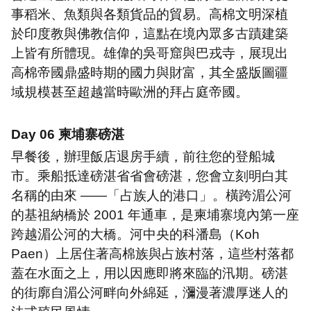
事稻米、魚類與各類貨品的貿易。高棉文明深植
於印度教與佛教信仰，這點在境內眾多古蹟建築
上皆有所體現。雄偉的吳哥窟與巴戎寺，展現出
高棉帝國鼎盛時期的國力與財富，其全盛版圖疆
域規模甚至超越當時歐洲的拜占庭帝國
。
Day 06
柬埔寨磅湛
早餐後，辦理飯店退房手續，前往您的登船城
市。乘船抵達磅湛省省會磅湛，您會立刻明白其
名稱的由來
——
「占族人的港口」。橫跨湄公河
的基祖納橋於
2001
年通車，是柬埔寨境內第一座
跨越湄公河的大橋。河中央的科潘島（
Koh
Paen
）上居住著高棉族與占族村落，這些村落都
蓋在水面之上，用以因應即將來臨的汛期。磅湛
的街廓自湄公河畔向外綿延，瀰漫著濃厚迷人的