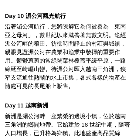
Day 10
湄公河觀光航行
沿著湄公河航行，您將瞭解它為何被譽為「東南
亞之母河」，數世紀以來滋養著無數文明。途經
湄公河畔的稻田、彷彿時間靜止的村莊與城鎮，
親眼見證湄公河在農業和漁業中發揮的重要作
用。鬱鬱蔥蔥的常綠闊葉林覆蓋平緩平原，一路
綿延至崎嶇山巒。待湄公河匯入越南三角洲，狹
窄支流通往熱鬧的水上市集，各式各樣的物產在
隨處可見的長尾船上販售。
Day 11
越南新洲
新洲是湄公河畔一座繁榮的邊境小鎮，位於越南
三角洲的鄉間地帶。它始建於
18
世紀中期，隨著
人口增長，已升格為鄉鎮。此地盛產高品質絲