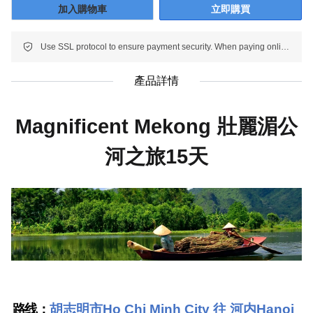
加入購物車
立即購買
Use SSL protocol to ensure payment security. When paying online, your payment information is protected.
產品詳情
Magnificent Mekong
壯麗湄公
河之旅
15
天
路线：
胡志明市
Ho Chi Minh City
往 河内
Hanoi