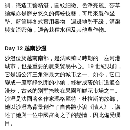
綢，織造工藝精湛，圖紋細緻、色澤亮麗。莎草
編織亦是歷史悠久的傳統技藝，可用來製作坐
墊、籃筐與各式實用器物。週邊地勢平緩，溝渠
與支流密佈，適合栽種水稻及其他農作物。
Day 12
越南沙瀝
沙瀝位於越南南部，是法國殖民時期的一座河港
城市，也是重要的農業貿易中心。
19
世紀以前，
它是湄公河三角洲最大的城市之一。如今，它已
變成一座寧靜悠閒的小鎮，綠樹成蔭的街道適合
漫步，古老的別墅掩映在果園和鮮花市場之中。
沙瀝是法國著名作家瑪格麗特・杜拉斯的故鄉，
她以沙瀝為背景創作了自傳體小說《情人》，講
述了她與一位中國富商之子的戀情，因此備受矚
目。