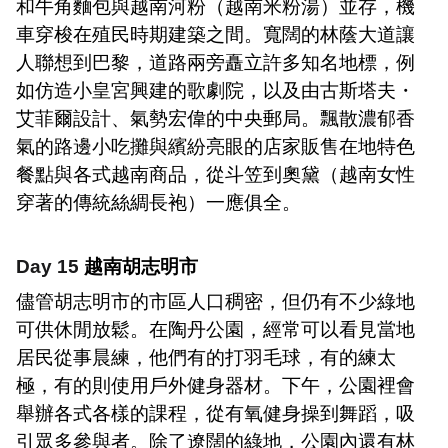
和牛角麵包與越南河粉（越南米粉湯）並存，機
車穿梭在殖民時期建築之間。寬闊的林蔭大道讓
人聯想到巴黎，道路兩旁矗立許多知名地標，例
如仿造小皇宮興建的歌劇院，以及由古斯塔夫・
艾菲爾設計、氣勢宏偉的中央郵局。飄散濃郁香
氣的路邊小吃攤與繽紛亮眼的店家販售在地特色
餐點與各式越南商品，從斗笠到奧黛（越南女性
穿著的傳統絲綢長袍）一應俱全。
Day 15
越南胡志明市
儘管胡志明市的市區人口稠密，但仍有不少綠地
可供休閒放鬆。在陶丹公園，經常可以看見當地
居民從事晨練，他們有的打羽毛球，有的練太
極，有的則使用戶外健身器材。下午，公園裡會
舉辦各式各樣的課程，從有氧健身操到舞蹈，吸
引眾多參與者。除了遼闊的綠地，公園內還有林