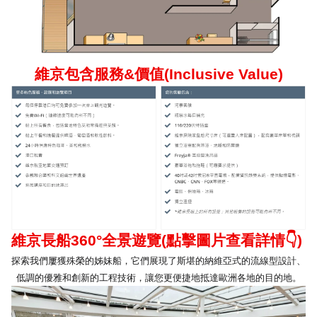
維京包含服務
&
價值
(Inclusive Value)
維京長船
360°
全景遊覽
(
點擊圖片查看詳情
👇
)
探索我們屢獲殊榮的姊妹船，它們展現了斯堪的納維亞式的流線型設計、
低調的優雅和創新的工程技術，讓您更便捷地抵達歐洲各地的目的地。