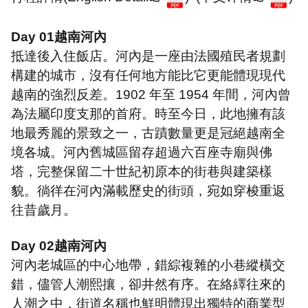
Day 01
越南河內
抵達後入住飯店。河內是一座由法國殖民者規劃
構建的城市，沒有任何地方能比它更能體現現代
越南的強烈反差。
1902
年至
1954
年間，河內曾
為法屬印度支那的首府。時至今日，此地擁有該
地最秀麗的景致之一，古蹟數量更是冠絕越南全
境各城。河內舊城區留存超過六百座寺廟與佛
塔，完整保留二十世紀初原本的街巷與建築樣
貌。徜徉在河內滿載歷史的街頭，宛如穿梭重返
往昔歲月。
Day 02
越南河內
河內老城區的中心地帶，錯綜複雜的小巷縱橫交
錯，儘管人潮熙攘，卻井然有序。在絡繹往來的
人潮之中，街道名稱也鮮明體現出獨特的商業型