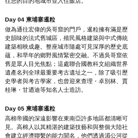
往您的目的地城市並入住飯店
。
Day 04
柬埔寨暹粒
做為通往宏偉的吳哥窟的門戶，暹粒擁有滿是歷
史韻味的法式舊城區，殖民風格建築與中式傳統
建築相映成趣。整座城市隨處可見深厚的歷史底
蘊，和早年的鄉野風情緊密交融。不過吳哥窟依
舊是眾人目光焦點；這處聯合國教科文組織世界
遺產名列全球最重要考古遺址之一，除了吸引歷
史學者與考古學家，也曾迎來查理・卓別林、賈
桂琳・甘迺迪等知名人士造訪
。
Day 05
柬埔寨暹粒
高棉帝國的深遠影響在東南亞許多地區都清晰可
見。高棉人以其精湛的建築技藝和與整個大陸社
會建立經濟聯繫的能力聞名，他們透過湄公河從