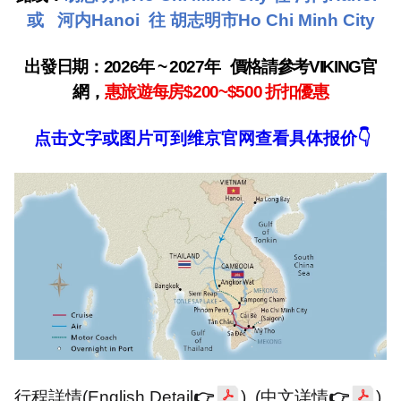
或
河内
Hanoi
往 胡志明市
Ho Chi Minh City
出發日期：
2026
年
~ 2027
年
價格請參考
VIKING
官
網，
惠旅遊每房
$200~$500
折扣優惠
点击文字或图片可到维京官网查看具体报价
👇
行程詳情
(English Detail
👉
) (
中文详情
👉
)