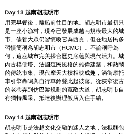
Day 13
越南胡志明市
用完早餐後，離船前往目的地。胡志明市最初只
是一座小漁村，現今已發展成越南規模最大的城
市。儘管大眾仍習慣喚它為西貢，但在地居民多
習慣簡稱為胡志明市（
HCMC
）。不論稱呼為
何，這座城市完美揉合歷史底蘊與現代活力。城
內古樸佛塔、法國殖民風格的雄偉建築，和熱鬧
的傳統市集、現代摩天大樓相映成趣，滿街摩托
車引擎轟鳴與自行車鈴聲此起彼落。從狹窄復古
的老巷弄到仿巴黎規劃的寬敞大道，胡志明市自
有獨特風采。抵達後辦理飯店入住手續。
Day 14
越南胡志明市
胡志明市是法越文化交融的迷人之地，法棍麵包