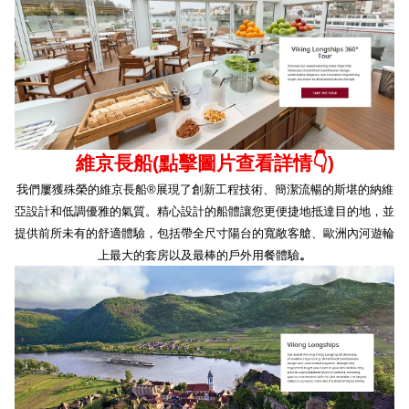
維京長船
(
點擊圖片查看詳情
👇
)
我們屢獲殊榮的維京長船
®
展現了創新工程技術、簡潔流暢的斯堪的納維
亞設計和低調優雅的氣質。精心設計的船體讓您更便捷地抵達目的地，並
提供前所未有的舒適體驗，包括帶全尺寸陽台的寬敞客艙、歐洲內河遊輪
上最大的套房以及最棒的戶外用餐體驗
。