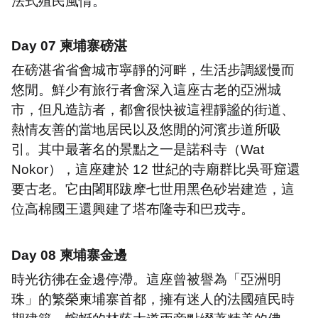
法式殖民風情
。
Day 07
柬埔寨磅湛
在磅湛省省會城市寧靜的河畔，生活步調緩慢而
悠閒。鮮少有旅行者會深入這座古老的亞洲城
市，但凡造訪者，都會很快被這裡靜謐的街道、
熱情友善的當地居民以及悠閒的河濱步道所吸
引。其中最著名的景點之一是諾科寺（
Wat
Nokor
），這座建於
12
世紀的寺廟群比吳哥窟還
要古老。它由闍耶跋摩七世用黑色砂岩建造，這
位高棉國王還興建了塔布隆寺和巴戎寺
。
Day 08
柬埔寨金邊
時光彷彿在金邊停滯。這座曾被譽為「亞洲明
珠」的繁榮柬埔寨首都，擁有迷人的法國殖民時