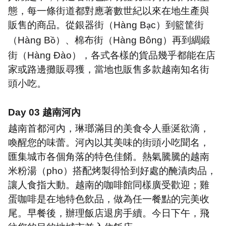
態，每一條街道都對應著數世紀以來在地生產與
販售的商品。從銀器街（
Hàng B
c
）到籃筐街
ạ
（
Hàng B
）、棉布街（
Hàng Bông
）再到綢緞
ồ
街（
Hàng Đào
），各式各樣的貨品幾乎都能在店
家或路邊攤販尋獲，當地也販售多款越南知名街
頭小吃。
Day 03
越南河內
越南首都河內，琳瑯滿目的美食令人垂涎欲滴，
喚醒您的味蕾。河內以其美味的街頭小吃聞名，
匯集城市各個角落的特色佳餚。熱氣騰騰的越南
米粉湯（
pho
）搭配烤製得恰到好處的醃漬肉品，
讓人食指大動。越南的咖啡館同樣廣受歡迎；雞
蛋咖啡是在地特色飲品，做為任一餐點的完美收
尾。早餐後，辦理飯店退房手續。今日下午，飛