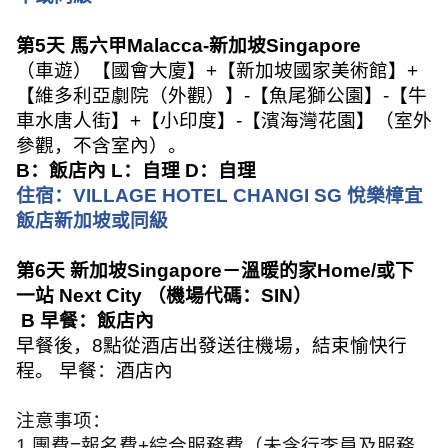
第
5
天 馬六甲
Malacca-
新加坡
Singapore
（車遊）【國會大廈】
+
【新加坡國家美術館】
+
【維多利亞劇院（外觀）】
-
【魚尾獅公園】
-
【牛
車水唐人街】
+
【小印度】
-
【濱海灣花園】（室外
參觀，不含室內）。
B
：飯店內
L
：自理
D
：自理
住宿：
VILLAGE HOTEL CHANGI SG
悅樂樟宜
飯店新加坡或同級
第
6
天 新加坡
Singapore
－溫暖的家
Home/
或下
一站
Next City
（機場代碼：
SIN
）
B
早餐：飯店內
早餐後，
8
點從酒店出發送往機場，結束愉快行
程。 早餐：酒店內
注意事项：
1.
團費
=
報名費
+
綜合服務費（未含行李員及服務