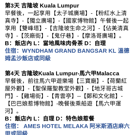
第
3
天 吉隆坡
Kuala Lumpur
早餐後，一起享用【太子城廣場】
-
【粉紅水上清
真寺】
-
【獨立廣場】
-
【國家博物館】午餐後一起
享用【雙峰塔】
-
【吉隆坡生命之河】
-
【佔美清真
寺】
-
【茨廠街】
-
【鬼仔巷】
-
【摩洛哥廣場】。
B
：飯店內
L
：當地風味肉骨茶
D
：自理
住宿：
WYNDHAM GRAND BANGSAR KL
溫德
姆孟沙飯店或同級
第
4
天 吉隆玻
Kuala Lumpur-
馬六甲
Malacca
早餐後，前往馬六甲遊樂場【三寶廟】
-
【荷蘭紅
屋外觀】
-
【聖保羅聖教堂外觀】
-
【地牙哥古城
門】
-
【雞場街】
-
【青雲亭】
--
【鄭和文化館】
-
【巴巴娘惹博物館】
-
晚餐後乘船遊【馬六甲運
河】。
B
：飯店內
L
：自理
D
：特色娘惹餐
住宿：
AMES HOTEL MELAKA
阿米斯酒店麻六
甲或同級