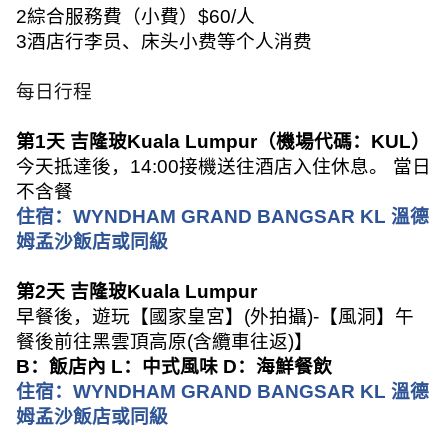
2
綜合服務費（小費）
$60/
人
3
酒店行李员、床头小费等个人消费
每日行程
第
1
天 吉隆玻
Kuala Lumpur
（機場代碼：
KUL
）
今天抵達後，
14:00
接機送往酒店入住休息。 當日
不含餐
住宿：
WYNDHAM GRAND BANGSAR KL
溫德
姆孟沙飯店或同級
第
2
天 吉隆玻
Kuala Lumpur
早餐後，遊玩【國家皇宮】
(
外拍攝
)-
【風洞】午
餐後前往黑雲頂高原
(
含纜車往返
)
】
B
：飯店內
L
：中式風味
D
：海鮮餐飲
住宿：
WYNDHAM GRAND BANGSAR KL
溫德
姆孟沙飯店或同級