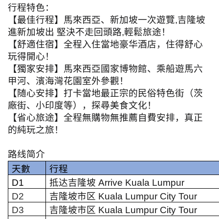
行程特色：
【最佳行程】馬來西亞、新加坡一次遊覽
,
吉隆坡
進新加坡出 堅決不走回頭路
,
輕鬆旅途！
【舒適住宿】全程入住當地豪华酒店，住得舒心
玩得開心！
【獨家安排】馬來西亞國家博物館、乘船遊馬六
甲河、濱海灣花園室外參觀！
【随心安排】打卡當地最正宗的民俗特色街（茨
廠街、小印度等），探尋美食文化！
【省心旅途】全程無購物無推薦自費安排，真正
的純玩之旅！
路线简介
天數
行程
D1
抵达吉隆坡
Arrive Kuala Lumpur
D2
吉隆坡市区
Kuala Lumpur City Tour
D3
吉隆坡市区
Kuala Lumpur City Tour