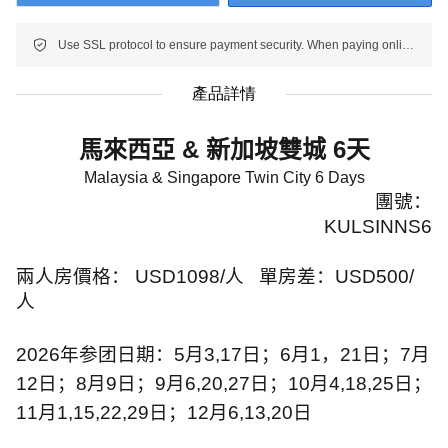
Use SSL protocol to ensure payment security. When paying online, your payment information is protected.
產品詳情
馬來西亞
&
新加坡雙城
6
天
Malaysia & Singapore Twin City 6 Days
團號：
KULSINNS6
兩人房價格：
USD1098/
人
單房差：
USD500/
人
2026
年参团日期：
5
月
3,17
日；
6
月
1
，
21
日；
7
月
12
日；
8
月
9
日；
9
月
6,20,27
日；
10
月
4,18,25
日；
11
月
1,15,22,29
日；
12
月
6,13,20
日