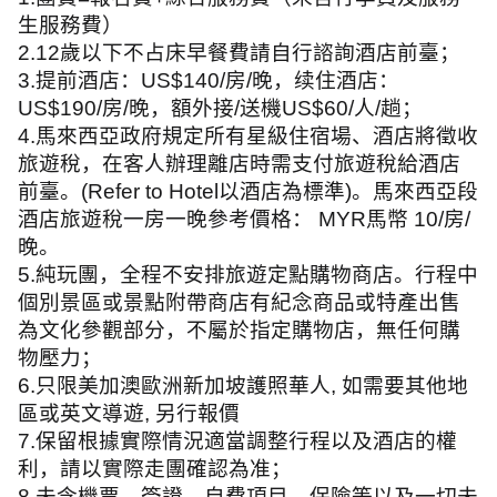
生服務費）
2.12
歲以下不占床早餐費請自行諮詢酒店前臺；
3.
提前酒店：
US$140/
房
/
晚，续住酒店：
US$190/
房
/
晚，額外接
/
送機
US$60/
人
/
趟；
4.
馬來西亞政府規定所有星級住宿場、酒店將徵收
旅遊稅，在客人辦理離店時需支付旅遊稅給酒店
前臺。
(Refer to Hotel
以酒店為標準
)
。馬來西亞段
酒店旅遊稅一房一晚參考價格：
MYR
馬幣
10/
房
/
晚。
5.
純玩團，全程不安排旅遊定點購物商店。行程中
個別景區或景點附帶商店有紀念商品或特產出售
為文化參觀部分，不屬於指定購物店，無任何購
物壓力；
6.
只限美加澳歐洲新加坡護照華人
,
如需要其他地
區或英文導遊
,
另行報價
7.
保留根據實際情況適當調整行程以及酒店的權
利，請以實際走團確認為准；
8.
未含機票、簽證、自費項目、保險等以及一切未