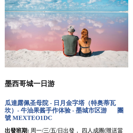
墨西哥城一日游
瓜達露佩圣母院 - 日月金字塔（特奥蒂瓦
坎）- 牛油果酱手作体验 - 墨城市区游       團
號 MEXTEO1DC
出發班期:
 周一/三/五/日出發， 四人成團
(
赠送當