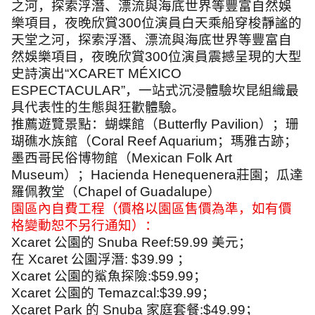
之河，探索浮潛、漂流與海底世界等豐富自然娛
樂項目，夜晚欣賞
300
位演員白天乘船穿梭靜謐的
天堂之河，探索浮潛、漂流與海底世界等豐富自
然娛樂項目，夜晚欣賞
300
位演員震撼呈現的大型
史詩演出
“XCARET MÉXICO
ESPECTACULAR”
，一站式沉浸體驗坎昆組織最
具代表性的生態與狂歡體驗。
推薦遊覽景點：蝴蝶館（
Butterfly Pavilion
）；珊
瑚礁水族館（
Coral Reef Aquarium
；瑪雅古跡；
墨西哥民俗博物館（
Mexican Folk Art
Museum
）；
Hacienda Henequenera
莊園；瓜達
羅佩教堂（
Chapel of Guadalupe
）
園區內自費工程（價格以園區售價為準，如有價
格變動恕不另行通知）：
Xcaret
公園的
Snuba Reef:59.99
美元；
在
Xcaret
公園浮潛
: $39.99
；
Xcaret
公園的鯊魚探險
:$59.99
；
Xcaret
公園的
Temazcal:$39.99
；
Xcaret Park
的
Snuba
家庭套餐
:$49.99
；