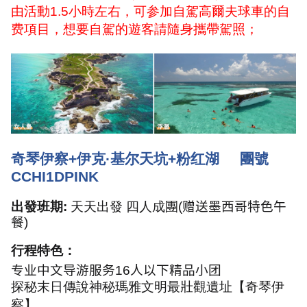
由活動
1.5
小時左右，可参加自駕高爾夫球車的自
费項目，想要自駕的遊客請隨身攜帶駕照；
奇琴伊察
+
伊克·基尔天坑
+
粉红湖
團號
CCHI1DPINK
出發班期
:
天天出發 四人成團
(
赠送墨西哥特色午
餐
)
行程特色：
专业中文导游服务
16
人以下精品小团
探秘末日傳說神秘瑪雅文明最壯觀遺址【奇琴伊
察】