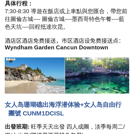
具体行程：
7:30-8:30
導遊在飯店或上車點與您匯合，帶您前
往圖倫古城
----
圖倫古城
----
墨西哥特色午餐
----
藍
色天坑
----
回程抵達坎昆。
酒店区酒店免费接送，市区酒店设免费接送点：
Wyndham Garden Cancun Downtown
女人岛珊瑚礁出海浮潜体验
+
女人岛自由行
團號
CUNM1DCISL
出發班期
:
旺季天天出發 四人成團，淡季每周二
/