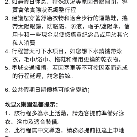
2.
如遇假日休息、特殊狀況等原因景點關閉，導
覽會依實際狀況調整行程
3.
建議您穿著舒適衣物和適合步行的運動鞋，攜
帶太陽眼鏡，防曬霜，防液，帽子
/
遮陽傘，信
用卡和一些現金以便您購買紀念品或用於其它
私人消費
4.
行程當天可下水项目，如您想下水請攜帶泳
衣，毛巾
/
浴巾、拖鞋和備用更換的乾衣物。
5.
墨城交通擁擠，若因塞車等不可控因素而造成
的行程延遲，請您體諒。
6.
公共假期日期價格可能會變動；
坎昆
X
樂園温馨提示：
1
．該行程多為水上活動，請遊客提前準備好泳
衣、浴巾及適合裝備。
2
．此行程無中文導遊，請務必提前抵達上車地