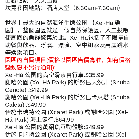
出發班期：天天出發
坎昆
參團地點：
酒店大堂（
6:30am-7:30am
）
世界上最大的自然海洋生態公園
【
Xel-Ha
樂
園】，整個園區就是一個自然保護區，人工投喂
使周圍的魚群聚集於此。
Xel-Ha
包括了不限量自
助餐與飲品、浮潛、漂流、空中繩索及高崖跳水
等娛樂項目。
園區內自費項目
(
價格以園區售價為准，如有價格
變動恕不另行通知
):
Xel-Há
公園的高空滑索自行車
:$35.99
謝哈公園
(Xel-Há Park)
的斯努巴天然井
(Snuba
Cenote) :$49.99
謝哈公園
(Xel-Há Park)
的斯努巴卡萊塔
(Snuba
Caleta) :$49.99
伊施卡瑞特公園
(Xcaret Park)
或謝哈公園
(Xel-
Há Park)
海上健行
:$64.99
Xel-Há
公園的黃貂魚互動體驗
:$49.99
伊施卡瑞特公園
(Xcaret Park)
或謝哈公園
(Xel-