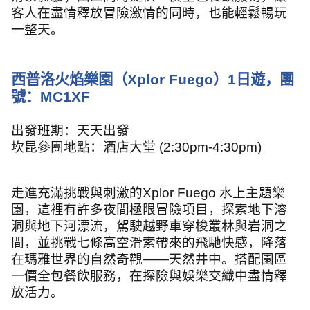
客人在盡情釋放冒險激情的同時，也能輕鬆暢玩
一整天。
西普洛火焰樂園（
Xplor Fuego
）
1
日遊，團
號：
MC1XF
出發班期：天天出發
坎昆
參團地點：
酒店大堂
(2:30pm-4:30pm)
走進充滿挑戰與刺激的
Xplor Fuego
水上主題樂
園，這裡有許多夜間極限冒險項目，探索地下溶
洞與地下河漂流，駕駛越野車穿梭叢林與岩洞之
間，並挑戰七條高空滑索帶來的飛馳快感，降落
在瑪雅世界的自然奇觀
——
天然井中。搭配園區
一價全包餐飲服務，在探險與娛樂交織中盡情釋
放活力。