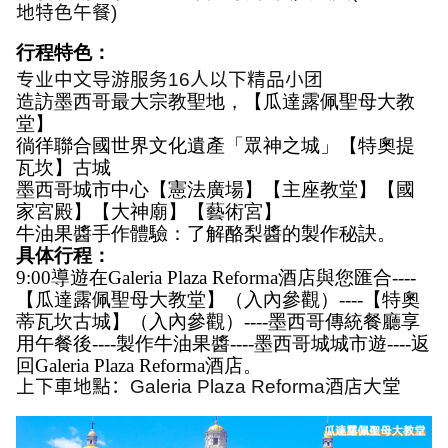
地特色午餐
)
行程特色：
专业中文导游服务
16
人以下精品小团
造訪墨西哥最大宗教聖地，【瓜達露佩聖母大教
堂】
徜徉聯合國世界文化遺產「眾神之城」【特奧提
瓦坎】古城
墨西哥城市中心【憲法廣場】【主座教堂】【國
家宮殿】【大神廟】【藝術宮】
牛油果醬手作體驗：了解酪梨醬的製作秘訣。 
具体行程：
9:00導遊在Galeria Plaza Reforma酒店與您匯合----
【瓜達露佩聖母大教堂】（入內參觀）----【特奧
蒂瓦坎古城】（入內參觀）----墨西哥傳統餐廳享
用午餐後----製作牛油果醬----墨西哥城城市遊----返
回Galeria Plaza Reforma酒店。
上下車地點：
Galeria Plaza Reforma
酒店
大堂