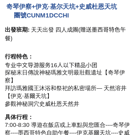
奇琴伊察
+
伊克·基尔天坑
+
史威杜恩天坑
團號
CUNM1DCCHI
出發班期
:
天天出發 四人成團
(
赠送墨西哥特色午
餐
)
行程特色：
专业中文导游服务
16
人以下精品小团
探秘末日傳說神秘瑪雅文明最壯觀遺址【奇琴伊
察】
拜訪瑪雅國王沐浴和祭祀的私密場所— 天然溶井
【伊克·基爾天坑】
參觀神秘洞穴史威杜恩天然井
具体行程：
7:00-8:30
導遊在飯店或上車點與您匯合
----
奇琴伊
察
----
墨西哥特色自助午餐
----
伊克基爾天坑
----
史威