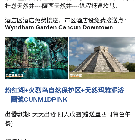
杜恩天然井
----
薩西天然井
----
返程抵達坎昆。
酒店区酒店免费接送，市区酒店设免费接送点：
Wyndham Garden Cancun Downtown
粉红湖
+
火烈鸟自然保护区
+
天然玛雅泥浴
團號
CUNM1DPINK
出發班期
:
天天出發 四人成團
(
赠送墨西哥特色午
餐
)