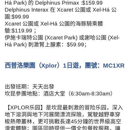
Há Park)
的
Delphinus Primax :$159.99
Delphinus Interax
在
Xcaret
公園或
Xel-Há
公
園
:$99.99
Xcaret
公園或
Xel-Há
公園的海豚騎乘體
驗
:$119.99
；
伊施卡瑞特公園
(Xcaret Park)
或謝哈公園
(Xel-
Há Park)
刺激腎上腺素：
$59.99
；
西普洛樂園（
Xplor
）
1
日遊，團號：
MC1XR
出發班期：天天出發
坎昆
參團地點：
酒店大堂（
6:30am-8:30am
）
【
XPLOR
乐园】是坎昆最刺激的冒险乐园，深入
地下溶洞與地下河展開漂流探險，駕駛越野車穿
梭熱帶叢林，更可挑戰長達
45
分鐘的世界級高空
滑索體驗；園區同時提供一價全包餐飲服務，讓