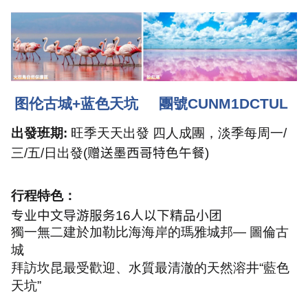
图伦古城
+
蓝色天坑
團號
CUNM1DCTUL
出發班期
:
旺季天天出發 四人成團，淡季每周一
/
三
/
五
/
日出發
(
赠送墨西哥特色午餐
)
行程特色：
专业中文导游服务
16
人以下精品小团
獨一無二建於加勒比海海岸的瑪雅城邦— 圖倫古
城
拜訪坎昆最受歡迎、水質最清澈的天然溶井“藍色
天坑”