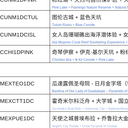
Pink Lake + Flamingo Nature Reserve + Natura
CUNM1DCTUL
图伦古城
+
蓝色天坑
Tulum Ruins + Blue Cenote
CUNM1DCISL
女人岛珊瑚礁出海浮潜体验
+
Isla Mujeres Coral Reef Snorkeling Experience +
CCHI1DPINK
奇琴伊察
+
伊克
·
基尔天坑
+
粉
Chichen Itza + Ik Kil Cenote + Pink Lake
MEXTEO1DC
瓜達露佩圣母院
-
日月金字塔（
Basilica of Our Lady of Guadalupe – Pyramids o
MEXCTT1DC
霍奇米尔科泛舟
+
大学城
+
国
Xochimilco Boat Ride + University City + National Mus
MEXPUE1DC
天使之城普埃布拉
+
乔鲁拉大
Angel's City Puebla + Great Pyramid of Cholula