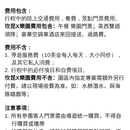
费用包含：
行程中的陸上交通費用，餐費，景點門票費用。
坎昆
X
樂園
費用包含：
午餐 樂園門票；英西雙語
領隊；豪華空調車酒店來回接送、過路費。
费用不含：
1.
導遊服務費（
10
美金每人每天，大小同价），
及其它私人消費；
2.
行程中的必付项目和自费项目。
坎昆
X
樂園
費用不含：
園區內指定專案需額外另行
付費，請以現場收費為准，如：水肺潛水、與海
豚嬉戲等；
注意事項：
1.
所有參團客人門票需由導遊統一購買，不得自
行購買或攜帶