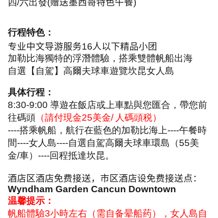
四
/
六出發
(
赠送墨西哥特色午餐
)
行程特色：
专业中文导游服务
16
人以下精品小团
加勒比海獨特的浮潛體驗，搭乘雙體帆船出海
自選【自駕】高爾夫球車遊覽坎昆女人島
具体行程：
8:30-9:00
導遊在飯店或上車點與您匯合，帶您前
往碼頭
（請付現金
25
美金
/
人碼頭税）
----
搭乘帆船，航行在藍色的加勒比海上
----
午餐時
間
----
女人島
----
自選自駕高爾夫球車環島（
55
美
金
/
車）
----
回程抵達坎昆。
酒店区酒店免费接送，市区酒店设免费接送点：
Wyndham Garden Cancun Downtown
温馨提示：
帆船體驗
3
小時左右（需自备晕船药），女人島自