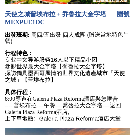
天使之城普埃布拉 + 乔鲁拉大金字塔       團號
MEXPUE1DC
出發班期: 
周四/五出發 四人成團
(
赠送當地特色午
餐
)
行程特色：
专业中文导游服务
16
人以下精品小团
參觀世界最大金字塔【喬魯拉大金字塔】
探訪獨具墨西哥風情的世界文化遺產城市「天使
之城」【普埃布拉】
具体行程：
8:00導遊在Galeria Plaza Reforma酒店與您匯合
---- 普埃布拉----午餐----喬魯拉大金字塔----返回
Galeria Plaza Reforma酒店。
上下車地點：
Galeria Plaza Reforma
酒店
大堂