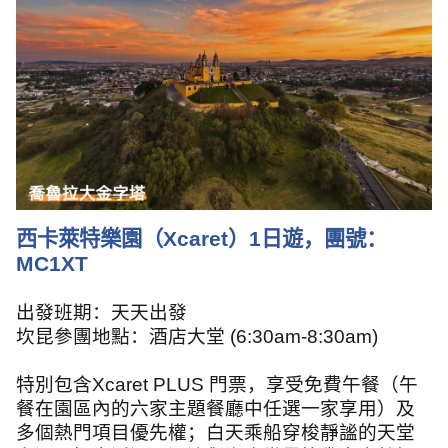
西卡萊特樂園（
Xcaret
）
1
日遊，團號：
MC1XT
出發班期：天天出發
坎昆
參團地點：酒店大堂
(6:30am-8:30am)
特別包含
Xcaret PLUS
門票，享受免費午餐（午
餐在園區內的六家主題餐廳中任選一家享用）及
多個熱門項目優先權；白天乘船穿梭靜謐的天堂