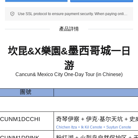
Use SSL protocol to ensure payment security. When paying online, your payment information is protected.
產品詳情
墨西哥城
坎昆&X樂園
&
一日
游
Cancun& Mexico City One-Day Tour (in Chinese)
團號
CUNM1DCCHI
奇琴伊察
+
伊克
·
基尔天坑
+
史
Chichen Itza + Ik Kil Cenote + Suytun Cenote
CUNM1DPINK
粉红湖
+
火烈鸟自然保护区
+