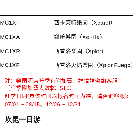
MC1XT
西卡萊特樂園（
Xcaret
）
MC1XA
謝哈樂園（
Xel-Ha
）
MC1XR
西普洛樂園（
Xplor
）
MC1XF
西普洛火焰樂園（
Xplor Fuego
注：
樂園酒店旺季有附加費，詳情請咨詢客服
（旺季附加費大致
$5~$15
）
旺季日期(具体时间以报名时间为准，请咨询客服)
:
07/01 ~ 08/15
、
12/26 ~ 12/31
坎昆一日游