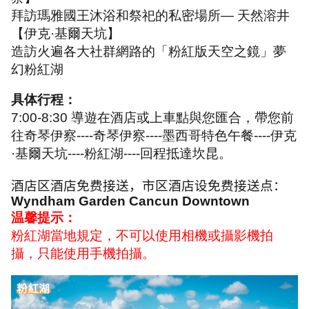
拜訪瑪雅國王沐浴和祭祀的私密場所— 天然溶井
【伊克·基爾天坑】
造訪火遍各大社群網路的「粉紅版天空之鏡」夢
幻粉紅湖
具体行程：
7:00-8:30
導遊在酒店或上車點與您匯合，帶您前
往奇琴伊察
----
奇琴伊察
----
墨西哥特色午餐
----
伊克
·
基爾天坑
----
粉紅湖
----
回程抵達坎昆。
酒店区酒店免费接送，市区酒店设免费接送点：
Wyndham Garden Cancun Downtown
温馨提示：
粉紅湖當地規定，不可以使用相機或攝影機拍
攝，只能使用手機拍攝。