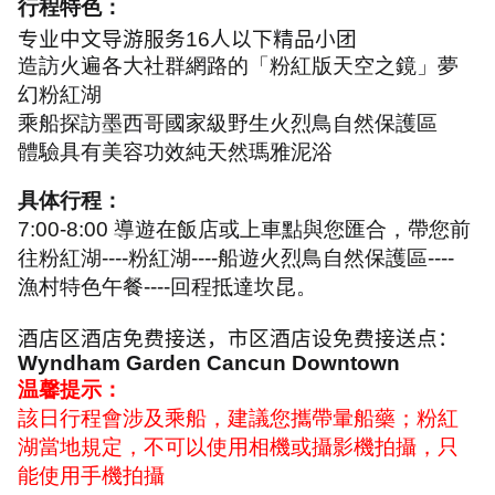
行程特色：
专业中文导游服务
16
人以下精品小团
造訪火遍各大社群網路的「粉紅版天空之鏡」夢
幻粉紅湖
乘船探訪墨西哥國家級野生火烈鳥自然保護區
體驗具有美容功效純天然瑪雅泥浴
具体行程：
7:00-8:00
導遊在飯店或上車點與您匯合，帶您前
往粉紅湖
----
粉紅湖
----
船遊火烈鳥自然保護區
----
漁村特色午餐
----
回程抵達坎昆。
酒店区酒店免费接送，市区酒店设免费接送点：
Wyndham Garden Cancun Downtown
温馨提示：
該日行程會涉及乘船，建議您攜帶暈船藥；粉紅
湖當地規定，不可以使用相機或攝影機拍攝，只
能使用手機拍攝