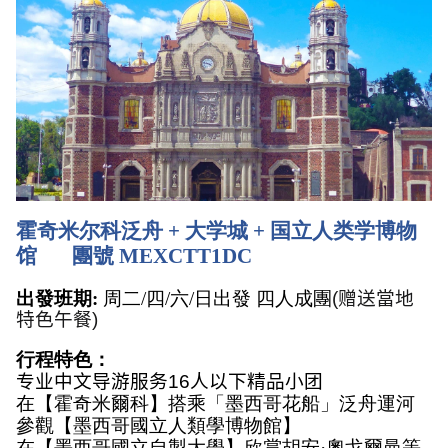
霍奇米尔科泛舟 + 大学城 + 国立人类学博物
馆       
團號 MEXCTT1DC
出發班期: 
周二/四/六/日出發 四人成團
(
赠送當地
特色午餐
)
行程特色：
专业中文导游服务
16
人以下精品小团
在【霍奇米爾科】搭乘「墨西哥花船」
泛舟運河 
參觀【墨西哥國立人類學博物館】
在【墨西哥國立自製大學】欣賞胡安·奧戈爾曼等