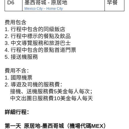
D6
墨西哥城
-
原居地
早餐
Mexico City
–
Home City
费用包含
1.
行程中包含的同級飯店
2.
行程中標示的餐點及飲品
3.
中文導覽服務和旅游巴士
4.
行程中包含的景點首道門票
5.
接送機服務
費用不含：
1.
國際機票
2.
導遊及司機的服務費：
接機、送機服務費
5
美金每人每次；
中文出團日服務費
10
美金每人每天
詳細行程：
第一天
原居地
-
墨西哥城（機場代碼
MEX
）