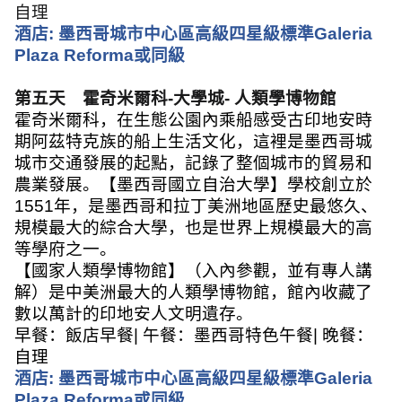
自理
酒店
:
墨西哥城市中心區高級四星級標準
Galeria
Plaza Reforma
或同級
第五天 霍奇米爾科
-
大學城
-
人類學博物館
霍奇米爾科，在生態公園內乘船感受古印地安時
期阿茲特克族的船上生活文化，這裡是墨西哥城
城市交通發展的起點，記錄了整個城市的貿易和
農業發展。【墨西哥國立自治大學】學校創立於
1551
年，是墨西哥和拉丁美洲地區歷史最悠久、
規模最大的綜合大學，也是世界上規模最大的高
等學府之一。
【國家人類學博物館】（入內參觀，並有專人講
解）是中美洲最大的人類學博物館，館內收藏了
數以萬計的印地安人文明遺存。
早餐：飯店早餐
|
午餐：墨西哥特色午餐
|
晚餐：
自理
酒店
:
墨西哥城市中心區高級四星級標準
Galeria
Plaza Reforma
或同級