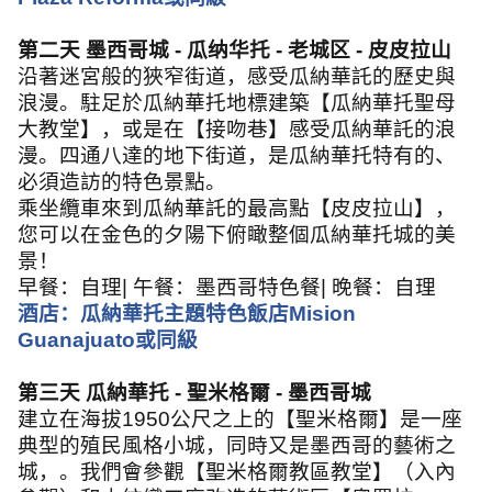
第二天
墨西哥城
-
瓜纳华托
-
老城区
-
皮皮拉山
沿著迷宮般的狹窄街道，感受瓜納華託的歷史與
浪漫。駐足於瓜納華托地標建築【瓜納華托聖母
大教堂】，或是在【接吻巷】感受瓜納華託的浪
漫。四通八達的地下街道，是瓜納華托特有的、
必須造訪的特色景點。
乘坐纜車來到瓜納華託的最高點【皮皮拉山】，
您可以在金色的夕陽下俯瞰整個瓜納華托城的美
景！
早餐：自理
|
午餐：墨西哥特色餐
|
晚餐：自理
酒店：瓜納華托主題特色飯店
Mision
Guanajuato
或同級
第三天 瓜納華托
-
聖米格爾
-
墨西哥城
建立在海拔
1950
公尺之上的【聖米格爾】是一座
典型的殖民風格小城，同時又是墨西哥的藝術之
城，。我們會參觀【聖米格爾教區教堂】（入內