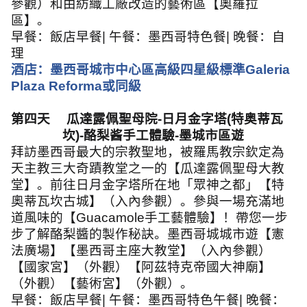
參觀）和由紡織工廠改造的藝術區【奧羅拉
區】。
早餐：飯店早餐
|
午餐：墨西哥特色餐
|
晚餐：自
理
酒店：墨西哥城市中心區高級四星級標準
Galeria
Plaza Reforma
或同級
第四天
瓜達露佩聖母院
-
日月金字塔
(
特奥蒂瓦
坎
)-
酪梨酱手工體驗
-
墨城市區遊
拜訪墨西哥最大的宗教聖地，被羅馬教宗欽定為
天主教三大奇蹟教堂之一的【瓜達露佩聖母大教
堂】。前往日月金字塔所在地「眾神之都」【特
奧蒂瓦坎古城】（入內參觀）。參與一場充滿地
道風味的【
Guacamole
手工藝體驗】！帶您一步
步了解酪梨醬的製作秘訣。墨西哥城城市遊【憲
法廣場】【墨西哥主座大教堂】（入內參觀）
【國家宮】（外觀）【阿茲特克帝國大神廟】
（外觀）【藝術宮】（外觀）。
早餐：飯店早餐
|
午餐：墨西哥特色午餐
|
晚餐：