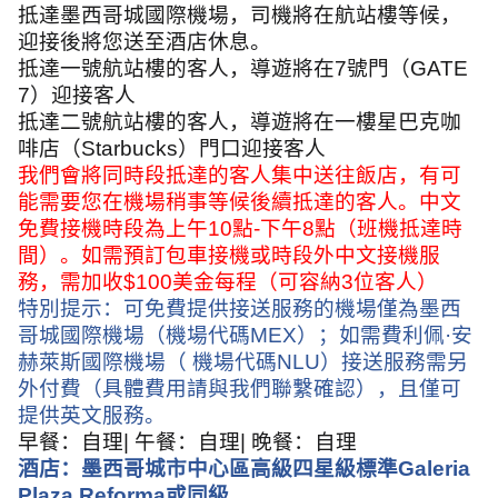
抵達墨西哥城國際機場，司機將在航站樓等候，
迎接後將您送至酒店休息。
抵達一號航站樓的客人，導遊將在
7
號門（
GATE
7
）迎接客人
抵達二號航站樓的客人，導遊將在一樓星巴克咖
啡店（
Starbucks
）門口迎接客人
我們會將同時段抵達的客人集中送往飯店，有可
能需要您在機場稍事等候後續抵達的客人。中文
免費接機時段為上午
10
點
-
下午
8
點（班機抵達時
間）。如需預訂包車接機或時段外中文接機服
務，需加收
$100
美金每程（可容納
3
位客人）
特別提示：可免費提供接送服務的機場僅為墨西
哥城國際機場（機場代碼
MEX
）；如需費利佩·安
赫萊斯國際機場（ 機場代碼
NLU
）接送服務需另
外付費（具體費用請與我們聯繫確認），且僅可
提供英文服務。
早餐：自理
|
午餐：自理
|
晚餐：自理
酒店：墨西哥城市中心區高級四星級標準
Galeria
Plaza Reforma
或同級