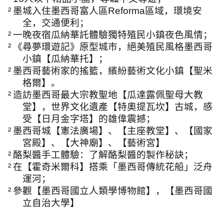
²
墨城入住墨西哥富人區
Reforma
區域，環境安
全，交通便利；
²
一晚夜宿瓜納華託體驗獨特殖民小鎮夜色風情；
²
《尋夢環遊記》原型城市，絕美殖民風格墨西哥
小鎮【瓜納華托】；
²
墨西哥藝術家的搖籃，繽紛藝術文化小鎮【聖米
格爾】。
²
造訪墨西哥最大宗教聖地【瓜達露佩聖母大教
堂】，世界文化遺產【特奧提瓦坎】古城，感
受【日月金字塔】的雄偉震撼；
²
墨西哥城【憲法廣場】、【主座教堂】、【國家
宮殿】、【大神廟】、【藝術宮】
²
酪梨醬手工體驗：了解酪梨醬的製作秘訣；
²
在【霍奇米爾科】搭乘「墨西哥傳統花船」泛舟
運河；
²
參觀【墨西哥國立人類學博物館】，【墨西哥國
立自治大學】