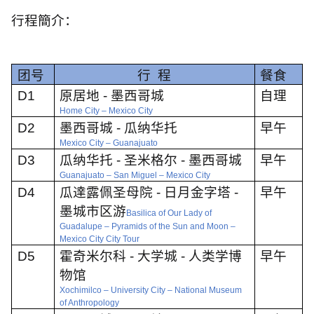
行程簡介：
团号
行
程
餐食
D1
原居地
-
墨西哥城
自理
Home City
–
Mexico City
D2
墨西哥城
-
瓜纳华托
早午
Mexico City
–
Guanajuato
D3
瓜纳华托
-
圣米格尔
-
墨西哥城
早午
Guanajuato
–
San Miguel
–
Mexico City
D4
瓜達露佩
圣母院
-
日月金字塔
-
早午
墨城市区游
Basilica of Our Lady of
Guadalupe
–
Pyramids of the Sun and Moon
–
Mexico City City Tour
D5
霍奇米尔科
-
大学城
-
人类学博
早午
物馆
Xochimilco
–
University City
–
National Museum
of Anthropology