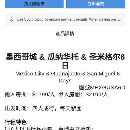
加入購物車
立即購買
Use SSL protocol to ensure payment security. When paying online, your payment information is protected.
產品詳情
墨西哥城
&
瓜纳华托
&
圣米格尔
6
日
Mexico City & Guanajuato & San Miguel 6
Days
團號
MEXGUSA6D
兩人房間：
$1799/
人
單人房閒：
$2199/
人
出发时间：四人成行，每天發团
行程特色
²
16
人以下精品小團，專職中文導遊；