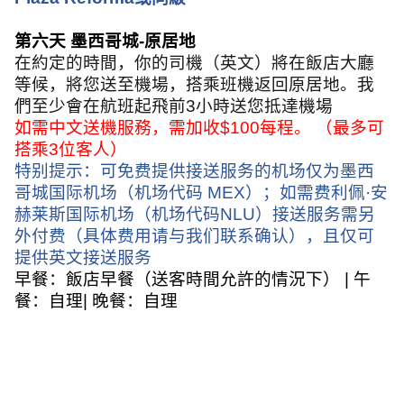
第六天 墨西哥城
-
原居地
在約定的時間，你的司機（英文）將在飯店大廳
等候，將您送至機場，搭乘班機返回原居地。我
們至少會在航班起飛前
3
小時送您抵達機場
如需中文送機服務，需加收
$100
每程。 （最多可
搭乘
3
位客人）
特别提示：可免费提供接送服务的机场仅为墨西
哥城国际机场（机场代码
MEX
）；如需费利佩
·
安
赫莱斯国际机场（机场代码
NLU
）接送服务需另
外付费（具体费用请与我们联系确认），且仅可
提供英文接送服务
早餐：飯店早餐（送客時間允許的情況下）
|
午
餐：自理
|
晚餐：自理