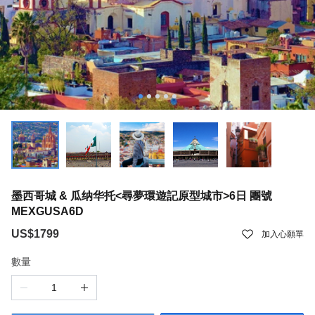
墨西哥城 & 瓜纳华托<尋夢環遊記原型城市>6日 團號
MEXGUSA6D
US$1799
加入心願單
數量