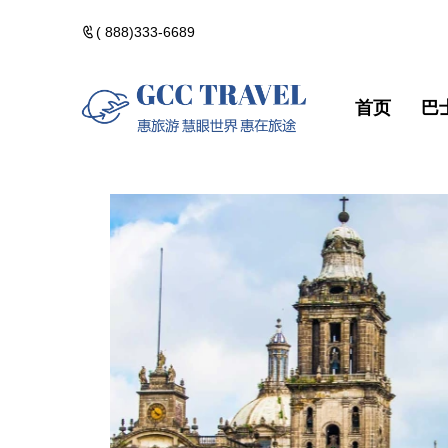
( 888)333-6689
首页
巴
美洲一日遊
郵輪熱門路線
精選門票
包團訂製
美洲一日遊
郵輪熱門路
精選門票
包團訂製
黃石國家公園
河輪熱門路線
精選酒店
黃石國家公
河輪熱門路
精選酒店
加拿大落基山
維京熱門路線(VIK
加拿大落基
維京熱門路線(V
美國西部遊
美國西部遊
美國東部遊
美國東部遊
夏威夷群島・精
夏威夷群島
點擊添加企業
點擊添加
北極光觀測・精
北極光觀測
佛州陽光・美國
佛州陽光・