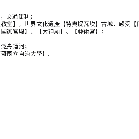
全，交通便利；
大教堂】，世界文化遺產【特奧提瓦坎】古城，感受【
【國家宮殿】、【大神廟】、【藝術宮】；
；
」泛舟運河；
西哥國立自治大學】。