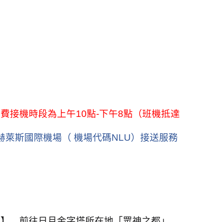
免費接機時段為上午
10
點
-
下午
8
點（班機抵達
赫萊斯國際機場（ 機場代碼
NLU
）接送服務
堂】。前往日月金字塔所在地「眾神之都」