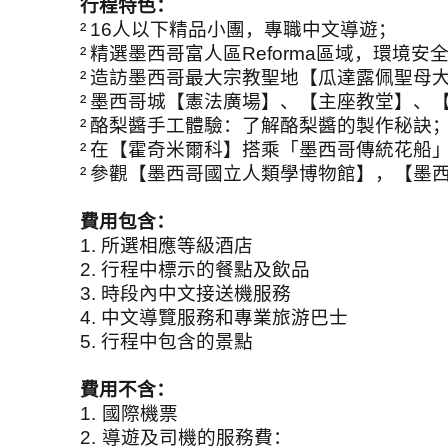
行程特色：
²
16
人以下精品小團，專職中文導遊；
²
精選墨西哥富人區
Reforma
區域，環境安
²
造訪墨西哥最大宗教聖地【瓜達露佩聖母
²
墨西哥城【憲法廣場】、【主座教堂】、
²
酪梨醬手工體驗：了解酪梨醬的製作秘訣
²
在【霍奇米爾科】搭乘「墨西哥傳統花船
²
參觀【墨西哥國立人類學博物館】，【墨
費用包含：
1.
所選相應等級酒店
2.
行程中標示的餐點及飲品
3.
時段內中文接送機服務
4.
中文導覽服務和專業旅游巴士
5.
行程中包含的景點
費用不含：
1.
國際機票
2.
導遊及司機的服務費：