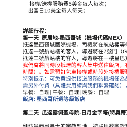
接機
/
送機服務費
5
美金每人每次；
出團日
10
美金每人每天；
詳細行程：
第一天
原居地
-
墨西哥城（機場代碼
MEX
）
抵達墨西哥城國際機場，司機將在航站樓等
抵達一號航站樓的客人，導遊將在
7
號門（
G
抵達二號航站樓的客人，導遊將在一樓星巴
我們會將同時段抵達的客人集中送往飯店，
時間）。如需預訂包車接機或時段外接機服
特別提示：可免費提供接送服務的機場僅為
需另外付費（具體費用請與我們聯繫確認）
早餐：自理
|
午餐：自理
|
晚餐：自理
飯店
:
墨西哥所選等級飯店
第二天
瓜達露佩聖母院
-
日月金字塔
(
特奥蒂
拜訪墨西哥最大的宗教聖地，被羅馬教宗欽