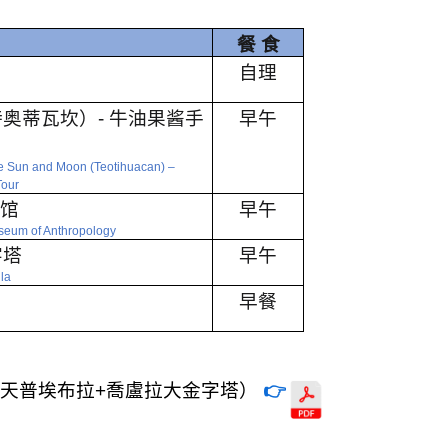
餐 食
自理
特奥蒂瓦坎）
-
牛油果酱手
早午
he Sun and Moon (Teotihuacan)
–
Tour
物馆
早午
seum of Anthropology
字塔
早午
la
早餐
1天普埃布拉+喬盧拉大金字塔）
👉