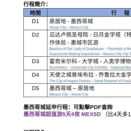
行程簡介：
時間
行
程
D1
原居地
-
墨西哥城
Home City
–
Mexico City
D2
瓜达卢佩圣母院
-
日月金字塔（
作体验
-
墨城市区游
Basilica of Our Lady of Guadalupe
–
Pyramids of t
Guacamole Making Experience
–
Mexico City City 
D3
霍奇米尔科
-
大学城
-
人类学博
Xochimilco
–
University City (UNAM)
–
National Mu
D4
天使之城普埃布拉
-
乔鲁拉大金
The City of Angels Puebla
–
Great Pyramid of Cholu
D5
墨西哥城 – 原居地
Mexico City
–
Home City
墨西哥城延申行程：可點擊PDF查詢
墨西哥城超值游5天4夜 MEX5D
（比4天多