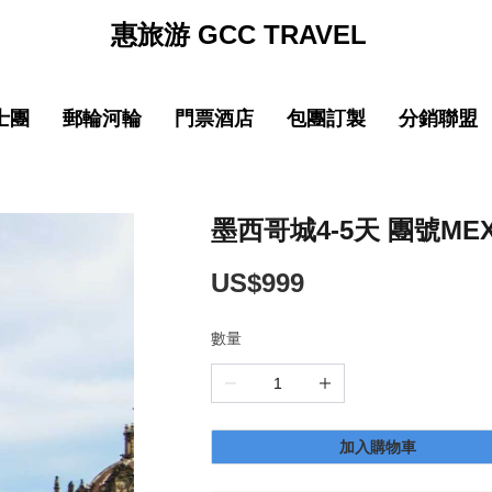
惠旅游 GCC TRAVEL
士團
郵輪河輪
門票酒店
包團訂製
分銷聯盟
促銷
促销
促銷
促
線
品質 中國大陸
中文導遊郵輪路線
品質 中國大陸
中文導遊郵輪路線
巴士团限時優惠
郵輪限時優惠
巴士团限時優惠
郵輪限時優惠
New
New
園
線
品質 亞洲精選
中文導遊河輪路線
品質 亞洲精選
中文導遊河輪路線
惠旅全球甄選
郵輪品牌專區
惠旅全球甄選
郵輪品牌專區
墨西哥城4-5天 團號MEX
ING)
山
IKING)
超值 亞洲精選
超值 亞洲精選
惠旅甄選火車系列
惠旅甄選火車系列
US$999
奢華 亞洲甄選
奢華 亞洲甄選
英文團 English
英文團 English
數量
New
New
選
・精選
品質 歐洲環線
品質 歐洲環線
輕旅行(美洲)
輕旅行(美洲)
微信
企業微信
點擊添加企業LINE
點擊添加企業LINE
New
New
選
・精選
奢華 歐洲甄選
奢華 歐洲甄選
輕旅行(歐洲)
輕旅行(歐洲)
加入購物車
New
New
城市
美國城市
澳大利亞 新西蘭
澳大利亞 新西蘭
輕旅行(亞洲)
輕旅行(亞洲)