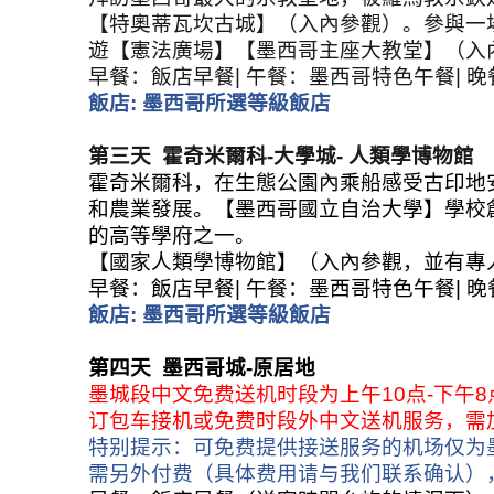
【特奧蒂瓦坎古城】（入內參觀）。參與一
遊【憲法廣場】【墨西哥主座大教堂】（入
早餐：飯店早餐
|
午餐：墨西哥特色午餐
|
晚
飯店
:
墨西哥所選等級飯店
第三天
霍奇米爾科
-
大學城
-
人類學博物館
霍奇米爾科，在生態公園內乘船感受古印地
和農業發展。【墨西哥國立自治大學】學校
的高等學府之一。
【國家人類學博物館】（入內參觀，並有專
早餐：飯店早餐
|
午餐：墨西哥特色午餐
|
晚
飯店
:
墨西哥所選等級飯店
第四天
墨西哥城
-
原居地
墨城段中文免费送机时段为上午
10
点
-
下午
8
订包车接机或免费时段外中文送机服务，需
特别提示：可免费提供接送服务的机场仅为
需另外付费（具体费用请与我们联系确认）