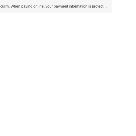
Use SSL protocol to ensure payment security. When paying online, your payment information is protected.