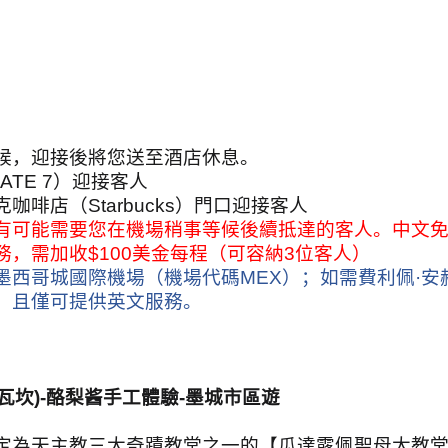
候，迎接後將您送至酒店休息。
ATE 7
）迎接客人
克咖啡店（
Starbucks
）門口迎接客人
有可能需要您在機場稍事等候後續抵達的客人。中文
務，需加收
$100
美金每程（可容納
3
位客人）
墨西哥城國際機場（機場代碼
MEX
）；如需費利佩·安
，且僅可提供英文服務。
瓦坎
)-
酪梨酱手工體驗
-
墨城市區遊
定為天主教三大奇蹟教堂之一的【瓜達露佩聖母大教