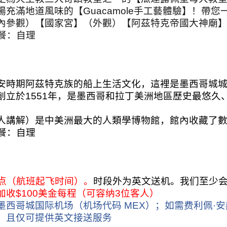
場充滿地道風味的【
Guacamole
手工藝
體驗】！帶您
內參觀）【國家宮】（外觀）【阿茲特克帝國大神廟
餐：自理
安時期阿茲特克族的船上生活文化，這裡是墨西哥城
創立於
1551
年，是墨西哥和拉丁美洲地區歷史最悠久
人講解）是中美洲最大的人類學博物館，館內收藏了
餐：自理
点（航班起飞时间）。
时段外为英文送机。我们至少
加收
$100
美金每程（可容纳
3
位客人）
墨西哥城国际机场（机场代码
MEX
）；如需费利佩
·
安
，且仅可提供英文接送服务