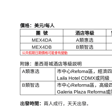
價格：美元
/
每人
團
號
酒店等級
MEX4DA
A
類惠选
MEX4DB
B
類智选
公共假期日期價格可能會有變動
附錄：墨西哥城酒店等級説明
A
類惠选
市中心
Refoma
區，經濟
Laila Hotel CDMX
或同級
B
類智选
市中心
Reforma
區，高級
Galeria Plaza Reforma
或
出發時間：
兩人成行，天天出發。