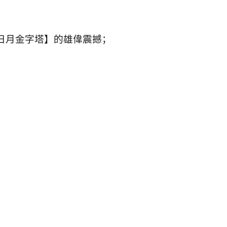
日月金字塔】的雄偉震撼；