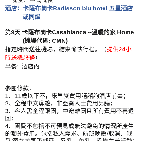
酒店：卡薩布蘭卡
Radisson blu hotel
五星酒店
或同級
第
9
天 卡薩布蘭卡
Casablanca --
溫暖的家
Home
(
機場代碼
: CMN)
指定時間送往機場，結束愉快行程。（
提供
24
小
時送機服務
）
早餐
:
酒店內
參團條款：
1
、
11
歲以下不占床早餐費用請諮詢酒店前臺；
2
、全程中文導遊，非亞裔人士費用另議；
3
、客人需全程跟團，中途離團且所有費用不再退
回；
4
、團費不包括不可預見或無法避免的情況所產生
的額外費用。包括私人需求、航班晚點
/
取消、戰