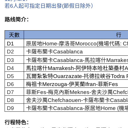
若
6
人起可指定日期出發
(
節假日除外）
路线简介：
天數
行
D1
原居地
Home-
摩洛哥
Morocco(
機場代碼
: 
D2
卡薩布蘭卡
Casablanca
D3
卡薩布蘭卡
Casablanca-
馬拉喀什
Marrake
D4
馬拉喀什
Marrakesh-
阿伊特本哈杜築壘村
A
D5
瓦爾紮紮特
Ouarzazate-
托德拉峽谷
Todra 
D6
梅祖卡
Merzouga-
伊芙蘭
Ifran-
菲斯
Fes
D7
菲斯
Fes-
梅克內斯
Meknes-
舍夫沙萬
Chef
D8
舍夫沙萬
Chefchaouen-
卡薩布蘭卡
Casabl
D9
卡薩布蘭卡
Casablanca-
原居地
Home (
機
行程特色：