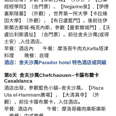
經經學院】（含門票）、【
Nejjarine
泉】
,
【伊德
裏斯陵墓】（外觀），世界第一所大學【卡拉維
因大學】（外觀），【布日盧藍門】。後前往伊
斯蘭古都城
-
梅克內斯，參觀【曼索爾城門】
,
【沃
盧比利斯遺址】（含門票）。前往舍夫沙萬
(
或得
士安）
,
入住酒店。
早餐：酒店內
午餐：摩洛哥牛肉丸
Kefta
塔津
料理
晚餐：自理
酒店：舍夫沙萬
Parador hotel
特色酒店或同級
第
8
天
舍夫沙萬
Chefchaouen--
卡薩布蘭卡
Casablanca
酒店出發，參觀藍色小鎮
--
舍夫沙萬。【
Plaza
Uta el-Hammam
廣場】，【大清真寺】（外
觀），前往卡薩布蘭卡，入住酒店
。
早餐
:
酒店內
午餐：摩洛哥雞肉庫斯庫斯
晚餐：中式晚餐