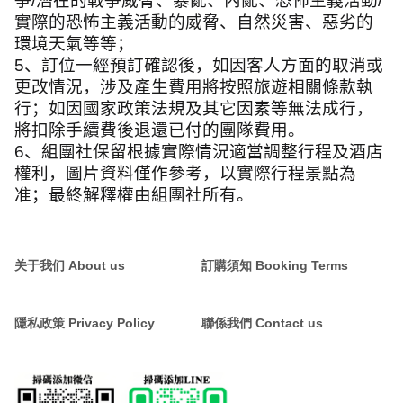
爭
/
潛在的戰爭威脅、暴亂、內亂、恐怖主義活動
/
實際的恐怖主義活動的威脅、自然災害、惡劣的
環境天氣等等；
5
、訂位一經預訂確認後，如因客人方面的取消或
更改情況，涉及產生費用將按照旅遊相關條款執
行；如因國家政策法規及其它因素等無法成行，
將扣除手續費後退還已付的團隊費用。
6
、組團社保留根據實際情況適當調整行程及酒店
權利，圖片資料僅作參考，以實際行程景點為
准；最終解釋權由組團社所有。
关于我们 About us
訂購須知 Booking Terms
隱私政策 Privacy Policy
聯係我們 Contact us