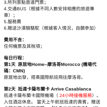
3.
所列景點首道門票；
4.
交通
BUS
（根據不同人數安排相應的旅遊專
車）；
5.
服務費
6.
贈送沙漠騎駱駝（根據客人情況，自願參加）
費用不含：
任何機票及其稅項；
每日行程：
第
1
天
原居地
Home--
摩洛哥
Morocco (
機場代
碼：
CMN)
原居地出發，搭乘國際航班飛往摩洛哥。
第
2
天
抵達卡薩布蘭卡
Arrive Casablanca
抵達卡薩布蘭卡國際機場（
24
小時接機服務
）。
入住酒店休息。 當天上午航班抵達的貴賓，贈送