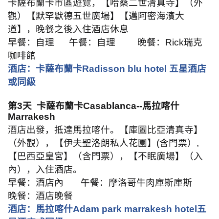
卡薩布蘭卡市區遊覽，【哈桑二世清真寺】（外
觀）【默罕默德五世廣場】【邁阿密海濱大
道】，晚餐之後入住酒店休息
早餐：自理
午餐：自理
晚餐：
Rick
瑞克
咖啡館
酒店：卡薩布蘭卡
Radisson blu hotel
五星酒店
或同級
第
3
天
卡薩布蘭卡
Casablanca--
馬拉喀什
Marrakesh
酒店出發，抵達馬拉喀什。【庫圖比亞清真寺】
（外觀），【伊夫聖洛朗私人花園】
(
含門票）
,
【巴西亞皇宮】（含門票），【不眠廣場】（入
內），入住酒店。
早餐：酒店內
午餐：摩洛哥牛肉庫斯庫斯
晚餐：酒店晚餐
酒店：馬拉喀什
Adam park marrakesh hotel
五