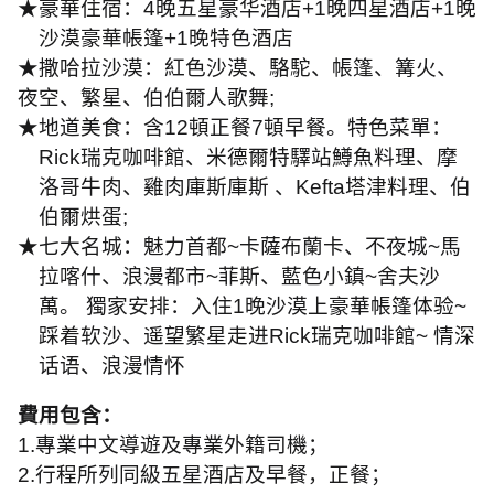
★豪華住宿：
4
晚五星豪华酒店
+1
晚四星酒店
+1
晚
沙漠豪華帳篷
+1
晚特色酒店
★撒哈拉沙漠：紅色沙漠、駱駝、帳篷、篝火、
夜空、繁星、伯伯爾人歌舞
;
★地道美食：含
12
頓正餐
7
頓早餐。特色菜單：
Rick
瑞克咖啡館、米德爾特驛站鱒魚料理、摩
洛哥牛肉、雞肉庫斯庫斯 、
Kefta
塔津料理、伯
伯爾烘蛋
;
★七大名城：魅力首都
~
卡薩布蘭卡、不夜城
~
馬
拉喀什、浪漫都市
~
菲斯、藍色小鎮
~
舍夫沙
萬。 獨家安排：入住
1
晚沙漠上豪華帳篷体验
~
踩着软沙、遥望繁星走进
Rick
瑞克咖啡館
~
情深
话语、浪漫情怀
費用包含：
1.
專業中文導遊及專業外籍司機；
2.
行程所列同級五星酒店及早餐，正餐；