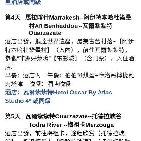
星酒店或同級
第
4
天
馬拉喀什
Marrakesh--
阿伊特本哈杜築壘
村
Aït Benhaddou
--
瓦爾紮紮特
Ouarzazate
酒店出發，抵達世界遺產，最美古舊村落
~
【阿伊
特本哈杜築壘村】（入內），前往瓦爾紮紮特，
參觀“非洲好萊塢”【電影城】（含門票），入住酒
店。
早餐：酒店內
午餐：伯伯爾烘蛋
+
摩洛哥檸檬雞
肉塔津
晚餐：酒店晚餐
酒店：瓦爾紮紮特
Hotel Oscar By Atlas
Studio 4*
或同級
第
5
天
瓦爾紮紮特
Ouarzazate--
托德拉峽谷
Todra River --
梅祖卡
Merzouga
酒店出發，前往梅祖卡，途經欣賞【托德拉峽