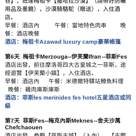
谷】，抵達梅祖卡【撒哈拉沙漠】（請帶好防曬
用品及墨鏡），沙漠騎駱駝（贈送），入住酒
店。
早餐：酒店內
午餐：當地特色肉串
晚
餐：酒店晚餐
酒店：梅祖卡
Azawad luxury camp
豪華帳篷
第
6
天
梅祖卡
Merzouga--
伊芙蘭
Ifran
--
菲斯
Fes
酒店出發，前往摩洛哥四大古皇城之一菲斯，途
經遊覽【伊芙蘭小鎮】，入住酒店。
早餐：酒店內
午餐：米德爾特驛站鱒魚料理
晚餐：雞肉庫斯庫斯
酒店：菲斯
les merinides fes hotel
五星酒店或同
級
第
7
天
菲斯
Fes--
梅克內斯
Meknes
--
舍夫沙萬
Chefchaouen
酒店出發，參觀【菲斯古城】（入內），【古蘭