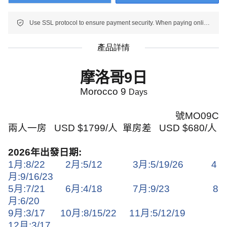
Use SSL protocol to ensure payment security. When paying online, your payment information is protected.
產品詳情
摩洛哥
9
日
Morocco
9
Days
號
MO09C
兩人一房
USD $1799/
人
單房差
USD $680/
人
2026
年出發日期
:
1
月
:8/22
2
月
:5/12
3
月
:5/19/26
4
月
:9/16/23
5
月
:7/21
6
月
:4/18
7
月
:9/23
8
月
:6/20
9
月
:3/17
10
月
:8/15/22
11
月
:5/12/19
12
月
:3/17