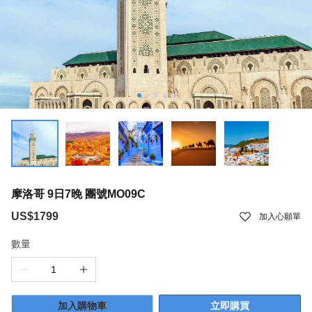
摩洛哥 9日7晚 團號MO09C
US$1799
加入心願單
數量
加入購物車
立即購買