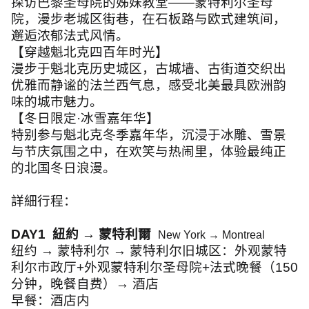
探访巴黎圣母院的姊妹教堂
——
蒙特利尔圣母
院，漫步老城区街巷，在石板路与欧式建筑间，
邂逅浓郁法式风情。
【穿越魁北克四百年时光】
漫步于魁北克历史城区，古城墙、古街道交织出
优雅而静谧的法兰西气息，感受北美最具欧洲韵
味的城市魅力。
【冬日限定
·
冰雪嘉年华】
特别参与魁北克冬季嘉年华，沉浸于冰雕、雪景
与节庆氛围之中，在欢笑与热闹里，体验最纯正
的北国冬日浪漫。
詳細行程：
DAY1
紐約
→
蒙特利爾
New York
→
Montreal
纽约
→
蒙特利尔
→
蒙特利尔旧城区：外观蒙特
利尔市政厅
+
外观蒙特利尔圣母院
+
法式晚餐（
150
分钟，晚餐自费）
→
酒店
早餐：酒店内