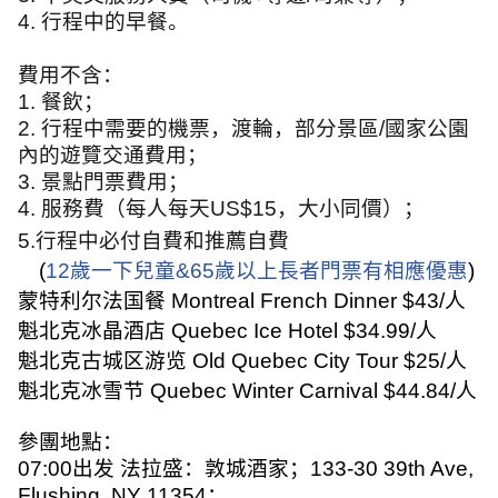
4.
行程中的早餐。
費用不含：
1.
餐飲；
2.
行程中需要的機票，渡輪，部分景區
/
國家公園
內的遊覽交通費用；
3.
景點門票費用；
4.
服務費（每人每天
US$15
，大小同價）；
5.
行程中必付自費和推薦自費
(
12
歲一下兒童
&65
歲以上長者門票有相應優惠
)
蒙特利尔法国餐
Montreal French Dinner $43/
人
魁北克冰晶酒店
Quebec Ice Hotel $34.99/
人
魁北克古城区游览
Old Quebec City Tour $25/
人
魁北克冰雪节
Quebec Winter Carnival $44.84/
人
參團地點：
07:00
出发
法拉盛：敦城酒家；
133-30 39th Ave,
Flushing, NY 11354
；