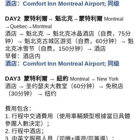
酒店：
Comfort Inn Montreal Airport;
同级
DAY2
蒙特利爾
→
魁北克
→
蒙特利爾
Montreal
→
Quebec
→
Montreal
酒店
→
魁北克
→
魁北克冰晶酒店（自费，
75
分
钟）
→
魁北克古城区游览（自费，
60
分钟）
→
魁
北克冰雪节（自费，
150
分钟）
→
酒店
早餐：酒店内
酒店：
Comfort Inn Montreal Airport;
同级
DAY3
蒙特利爾
→
紐約
Montreal
→
New York
酒店
→
圣约瑟夫大教堂（
60
分钟）
→
免税店
（
30
分钟）
→
纽约
費用包含：
1.
行程中交通費用（使用車輛類型根據當日具體
參團人數決定）；
2.
行程中酒店；
3.
中英文服務人員（司機
+
導遊
/
司兼導）；