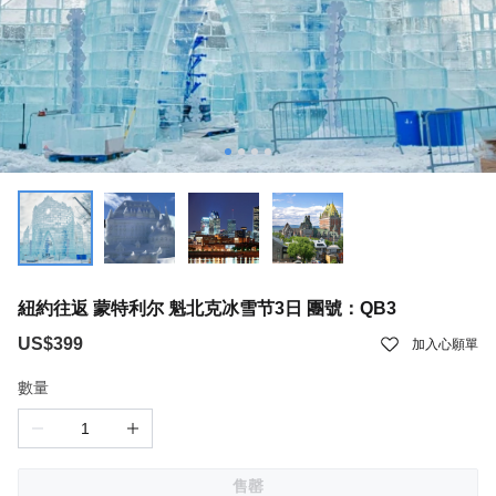
紐約往返 蒙特利尔 魁北克冰雪节3日 團號：QB3
US$399
加入心願單
數量
售罄