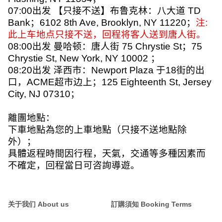
07:00
出发
【只接不送】布鲁克林：八大道
TD
Bank
；
6102 8th Ave, Brooklyn, NY 11220
；
注
:
此上车地点只接不送，回程将客人送到唐人街。
08:00
出发
曼哈顿：唐人街
75 Chrystie St
；
75
Chrystie St, New York, NY 10002
；
08:20
出发
泽西市：
Newport Plaza
于
18
街的出
口，
ACME
超市边上；
125 Eighteenth St, Jersey
City, NJ 07310
；
離團地點：
下車地點為您的上車地點（只接不送地點除
外）；
具體返程時間因行程，天氣，交通等多種因素而
不確定，回程當日可咨詢導遊。
关于我们 About us
訂購須知 Booking Terms