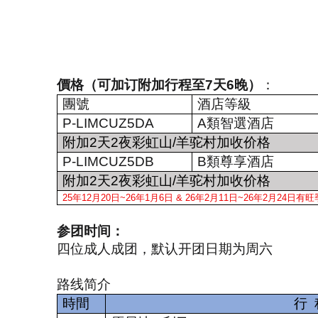
價格（可加订附加行程至
7
天
6
晚）
：
團號
酒店等級
P-LIMCUZ5DA
A
類智選酒店
附加
2
天
2
夜彩虹山
/
羊驼村加收价格
P-LIMCUZ5DB
B
類尊享酒店
附加
2
天
2
夜彩虹山
/
羊驼村加收价格
25
年
12
月
20
日
~26
年
1
月
6
日
& 26
年
2
月
11
日
~26
年
2
月
24
日有旺
参团时间：
四位成人成团，默认开团日期为周六
路线简介
時間
行