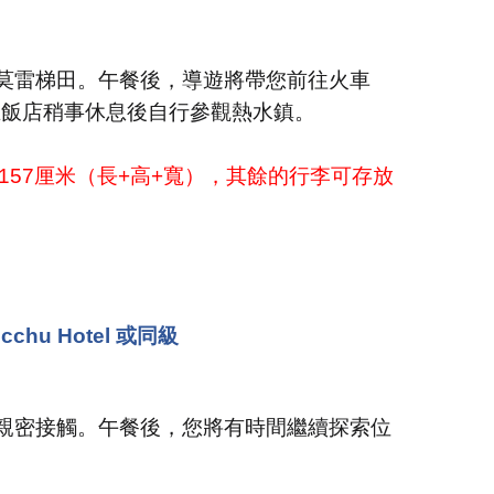
莫雷梯田。午餐後，導遊將帶您前往火車
在飯店稍事休息後自行參觀熱水鎮。
/157
厘米（長
+
高
+
寬），其餘的行李可存放
chu Hotel 或同級
親密接觸。午餐後，您將有時間繼續探索位
。