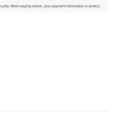
Use SSL protocol to ensure payment security. When paying online, your payment information is protected.