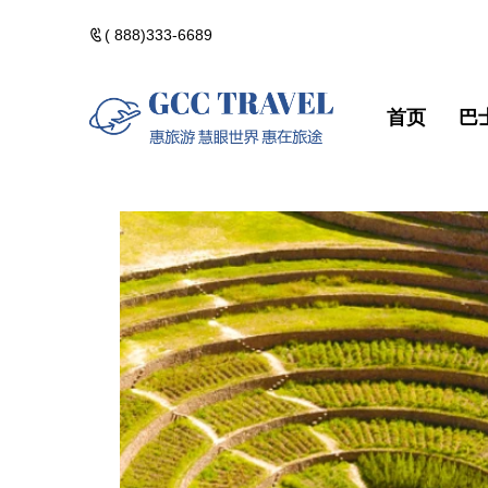
( 888)333-6689
首页
巴
美洲一日遊
郵輪熱門路線
精選門票
包團訂製
美洲一日遊
郵輪熱門路
精選門票
包團訂製
黃石國家公園
河輪熱門路線
精選酒店
黃石國家公
河輪熱門路
精選酒店
加拿大落基山
維京熱門路線(VIK
加拿大落基
維京熱門路線(V
美國西部遊
美國西部遊
美國東部遊
美國東部遊
夏威夷群島・精
夏威夷群島
點擊添加企業
點擊添加
北極光觀測・精
北極光觀測
佛州陽光・美國
佛州陽光・