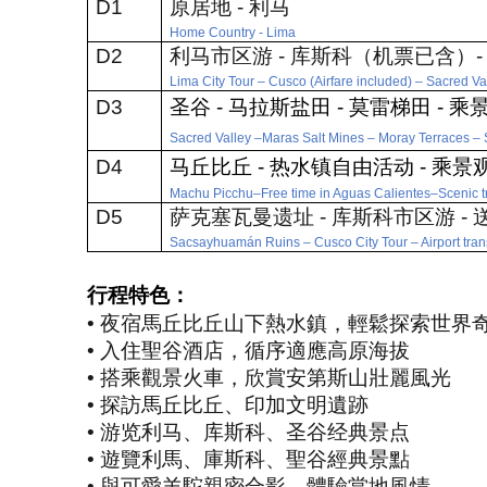
D1
原居地
-
利马
Home Country - Lima
D2
利马市区游
-
库斯科（机票已含）
Lima City Tour
–
Cusco (Airfare included)
–
Sacred Va
D3
圣谷
-
马拉斯盐田
-
莫雷梯田
-
乘
Sacred Valley
–
Maras Salt Mines
–
Moray Terraces
–
S
D4
马丘比丘
-
热水镇自由活动
-
乘景
Machu Picchu
–
Free time in Aguas Calientes
–
Scenic t
D5
萨克塞瓦曼遗址
-
库斯科市区游
-
Sacsayhuam
á
n Ruins
–
Cusco City Tour
–
Airport tra
行程特色：
•
夜宿馬丘比丘山下熱水鎮，輕鬆探索世界
•
入住聖谷酒店，循序適應高原海拔
•
搭乘觀景火車，欣賞安第斯山壯麗風光
•
探訪馬丘比丘、印加文明遺跡
•
游览利马、库斯科、圣谷经典景点
•
遊覽利馬、庫斯科、聖谷經典景點
•
與可愛羊駝親密合影，體驗當地風情