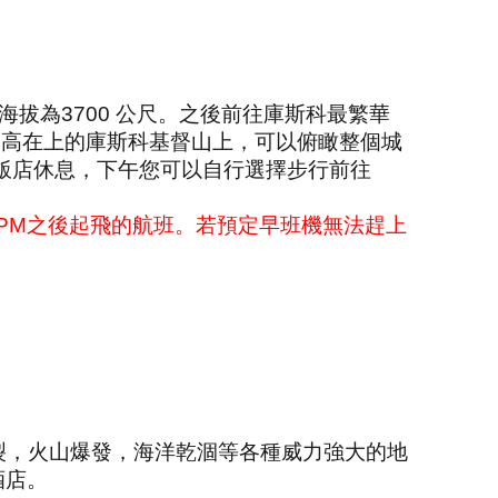
海拔為
3700
公尺。之後前往庫斯科最繁華
高高在上的庫斯科基督山上，可以俯瞰整個城
回飯店休息，下午您可以自行選擇步行前往
PM
之後起飛的航班。若預定早班機無法趕上
裂，火山爆發，海洋乾涸等各種威力強大的地
酒店。