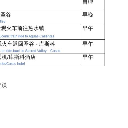
自理
-
圣谷
早晚
lley
景观火车前往热水镇
早午
cenic train ride to Aguas Calientes
观火车返回圣谷
-
库斯科
早午
rain ride back to Sacred Valley
–
Cusco
送机
/
库斯科酒店
早午
nsfer/Cusco hotel
奇蹟