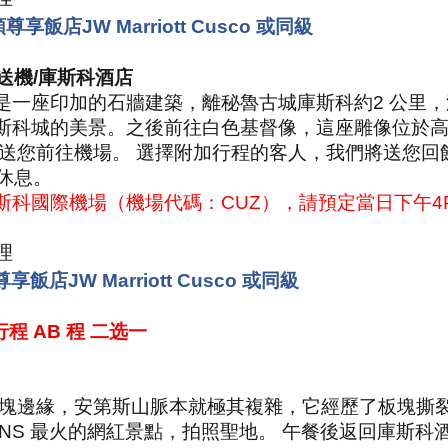
尊享飯店JW Marriott Cusco 或同級
送機
/
庫斯科酒店
是一座印加的石牆建築，離秘魯古城庫斯科約
2
公里，
斯科城的美景。之後前往白色基督像，這座雕像位於
將送您前往機場。 選擇附加行程的客人，我們將送您
休息。
斯科國際機場（機場代碼：
CUZ
），請預定當日下午
4
理
尊享飯店
JW Marriott Cusco
或同級
行程
AB
程 二选一
板塊邊緣，安第斯山脈本就極其複雜，它經歷了板塊撕
INS
最火的網紅景點，拍照聖地。 午餐後返回庫斯科