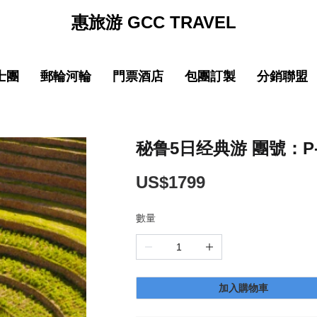
惠旅游 GCC TRAVEL
士團
郵輪河輪
門票酒店
包團訂製
分銷聯盟
促銷
促销
促銷
促
線
品質 中國大陸
中文導遊郵輪路線
品質 中國大陸
中文導遊郵輪路線
巴士团限時優惠
郵輪限時優惠
巴士团限時優惠
郵輪限時優惠
New
New
園
線
品質 亞洲精選
中文導遊河輪路線
品質 亞洲精選
中文導遊河輪路線
惠旅全球甄選
郵輪品牌專區
惠旅全球甄選
郵輪品牌專區
秘鲁5日经典游 團號：P-L
ING)
山
IKING)
超值 亞洲精選
超值 亞洲精選
惠旅甄選火車系列
惠旅甄選火車系列
US$1799
奢華 亞洲甄選
奢華 亞洲甄選
英文團 English
英文團 English
數量
New
New
選
・精選
品質 歐洲環線
品質 歐洲環線
輕旅行(美洲)
輕旅行(美洲)
微信
企業微信
點擊添加企業LINE
點擊添加企業LINE
New
New
選
・精選
奢華 歐洲甄選
奢華 歐洲甄選
輕旅行(歐洲)
輕旅行(歐洲)
加入購物車
New
New
城市
美國城市
澳大利亞 新西蘭
澳大利亞 新西蘭
輕旅行(亞洲)
輕旅行(亞洲)