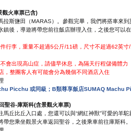
景觀火車票已含
)
馬拉斯鹽田（
MARAS
）。參觀完畢，我們將搭車來到
水鎮後，導遊將帶您前往飯店辦理入住，之後您可以
一件行李，重量不超過
5
公斤
/11
磅，尺寸不超過
62
英寸
上不會出現高山症，請儘早休息，為隔天行程儲備體力
店，整團客人有可能會分為幾個不同酒店入住
理
chu Picchu 或同級；
B類尊享飯店SUMAQ Machu Pic
回聖谷
-
庫斯科
(
含景觀火車票
)
往馬丘比丘入口處，您還可以與
“
網紅神獸
”
可愛的羊駝
將帶您乘坐觀景火車返回聖谷，之後乘車前往庫斯科
理