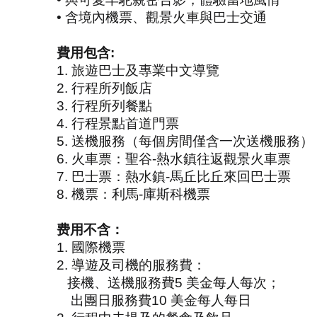
•
含境內機票、觀景火車與巴士交通
費用包含
:
1.
旅遊巴士及專業中文導覽
2.
行程所列飯店
3.
行程所列餐點
4.
行程景點首道門票
5.
送機服務（每個房間僅含一次送機服務）
6.
火車票：聖谷
-
熱水鎮往返觀景火車票
7.
巴士票：熱水鎮
-
馬丘比丘來回巴士票
8.
機票：利馬
-
庫斯科機票
费
用不含：
1.
國際機票
2.
導遊及司機的服務費：
接機、送機服務費
5
美金每人每次；
出團日服務費
10
美金每人每日