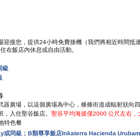
場迎接您，提供
24
小時免費接機（我們將相近時間抵
入住在飯店內休息或自由活動。
同級
級
谷
武器廣場，以這個廣場為中心，條條街道成輻射狀向
班，入住聖谷飯店。
聖谷平均海拔僅
2000
公尺左右，
地特色餐
cay或同級
；
B類尊享飯店Inkaterra Hacienda Urub