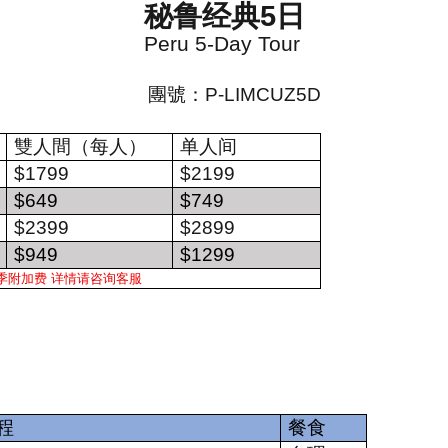
秘鲁经典
5
日
Peru 5-Day Tour
團號：
P-LIMCUZ5D
雙人間（每人）
单人间
$1799
$2199
$649
$749
$2399
$2899
$949
$1299
季附加费 详情请咨询客服
程
餐食