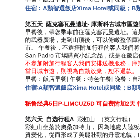
住宿︰A類智選飯店Xima Hotel或同級
；
B類
第五天
薩克塞瓦曼遺址
-
庫斯科古城市區遊
早餐後，帶您乘車前往薩克塞瓦曼遺址。這
的武器廣場，走到山頂後，可以俯瞰整個庫
市。 午餐後，不選擇附加行程的客人我們
San Padro
市場購買小紀念品，或是在飯店
不參加附加行程客人我們安排送機服務，庫
當日城市遊，則視為自動放棄，恕不退款。
早餐：飯店早餐
|
午餐：特色午餐
|
晚餐：自
住宿
∶A
類智選飯店
Xima Hotel
或同級
；
B
類
秘鲁经典
5
日
P-LIMCUZ5D
可自费附加
2
天
第六天
自选行程
A
彩虹山
（英文行程）
彩虹山坐落於奧桑加特山， 因為地處大陸
質變化，從而形成了美麗壯觀的丹霞地貌，