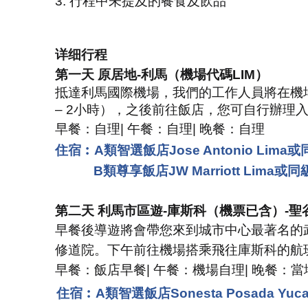
3.
行程中未提及的餐食及飲品
详细行程
第一天 原居地
-
利馬（機場代碼LIM）
抵達利
馬國際機場，我們的工作人員將在機
– 2
小時），之後前往飯店，您可自行辦理
早餐：自理
|
午餐：自理
|
晚餐：自理
住宿︰A類智選飯店Jose Antonio Lima或
B類尊享飯店JW Marriott Lima或同
第二天 利馬市區遊
-
庫斯科（機票已含）
-
聖
早餐後導遊將會帶您來到城市中心最著名的
修道院。下午前往機場搭乘飛往庫斯科的航
早餐：飯店早餐
|
午餐：機場自理
|
晚餐：當
住宿︰A類智選飯店Sonesta Posada Yu