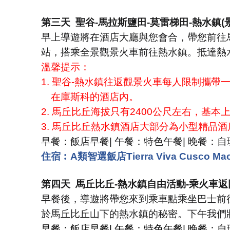
第三天
聖谷
-
馬拉斯鹽田
-
莫雷梯田
-
熱水鎮
(
早上導遊將在酒店大廳與您會合，帶您前往
站，搭乘全景觀景火車前往熱水鎮。抵達熱
溫馨提示：
1.
聖谷
-
熱水鎮往返觀景火車每人限制攜帶
在庫斯科的酒店內。
2.
馬丘比丘海拔只有
2400
公尺左右，基本
3.
馬丘比丘熱水鎮酒店大部分為小型精品酒
早餐：飯店早餐
|
午餐：特色午餐
|
晚餐：自
住宿︰A類智選飯店Tierra Viva Cusco Ma
第四天
馬丘比丘
-
熱水鎮自由活動
-
乘火車返
早餐後，導遊將帶您來到乘車點乘坐巴士前
於馬丘比丘山下的熱水鎮的秘密。下午我們
早餐：飯店早餐
|
午餐：特色午餐
|
晚餐：自