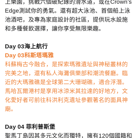
上樂園，挑戰六個破紀錄的滑水道，或在
Crown’s
Edge
測試你的勇氣。還有超大泳池、首個船上泳
池酒吧，及專為家庭設計的社區，提供玩水設施
和多種餐飲選擇，讓你享受無限樂趣。
Day 03
海上航行
Day 03
科斯塔瑪雅
科蘇梅古今融合，是探索瑪雅遺址與神秘叢林的
完美之地，還有私人海灘俱樂部和潮流餐廳。臨
近的大瑪雅礁是全球第二大珊瑚礁，適合浮潛。
馬哈瓦爾港村是享用冰涼米其拉達的好地方，文
化愛好者可前往科洪利克遺址參觀著名的面具神
廟。
Day 04
菲利普斯堡
聖馬丁島因其多元文化而獨特，擁有
120
個國籍和