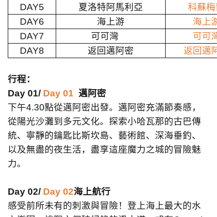
DAY5
夏洛特阿馬利亞
科蘇梅
DAY6
海上游
海上
DAY7
可可灣
可可
DAY8
返回邁阿密
返回邁
行程：
Day 01/
Day 01
邁阿密
下午
4.30
點從邁阿密出發。邁阿密充滿節奏感，
從陽光沙灘到多元文化。探索小哈瓦那的古巴傳
統、寧靜的鑰匙比斯坎島、藝術館、深海垂釣、
以及無盡的夜生活，盡享這座魔力之城的冒險魅
力。
Day 02/
Day 02
海上航行
感受前所未有的刺激與冒險！登上海上最大的水