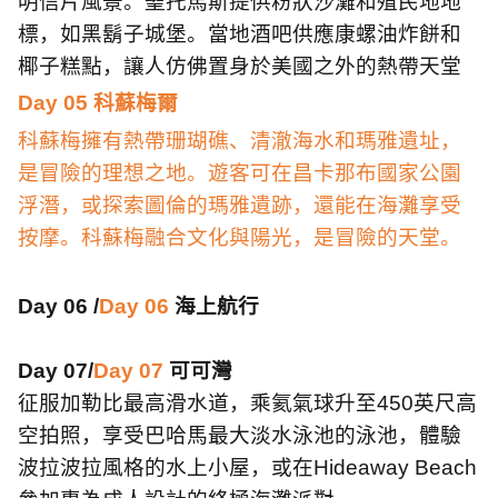
明信片風景。聖托馬斯提供粉狀沙灘和殖民地地
標，如黑鬍子城堡。當地酒吧供應康螺油炸餅和
椰子糕點，讓人仿佛置身於美國之外的熱帶天堂
Day 05
科蘇梅爾
科蘇梅擁有熱帶珊瑚礁、清澈海水和瑪雅遺址，
是冒險的理想之地。遊客可在昌卡那布國家公園
浮潛，或探索圖倫的瑪雅遺跡，還能在海灘享受
按摩。科蘇梅融合文化與陽光，是冒險的天堂。
Day 06 /
Day 06
海上航行
Day 07/
Day 07
可可灣
征服加勒比最高滑水道，乘氦氣球升至
450
英尺高
空拍照，享受巴哈馬最大淡水泳池的泳池，體驗
波拉波拉風格的水上小屋，或在
Hideaway Beach