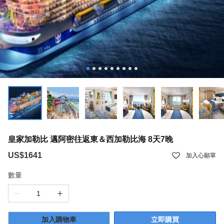
皇家加勒比 邁阿密往返東＆西加勒比海 8天7晚
US$1641
加入心願單
數量
加入購物車
立即購買