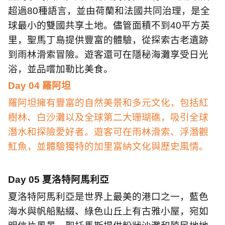
超過
80
種語言，並由荷蘭和法國共同治理，是全
球最小的雙國共享土地。儘管面積不到
40
平方英
里，聖馬丁島提供豐富的體驗，從探索古老遺跡
到雨林滑索冒險。遊客還可在隱秘海灘享受日光
浴，並品嚐加勒比美食。
Day 04
羅阿坦
羅阿坦擁有豐富的自然美景和多元文化，包括紅
樹林、白沙灘以及全球第二大珊瑚礁，吸引全球
潛水和探險愛好者。遊客可在雨林滑索、浮潛觀
魟魚，並體驗獨特的加里富納文化與歷史風情。
Day 05
夏洛特阿馬利亞
夏洛特阿馬利亞是世界上最美的港口之一，藍色
海水與帆船點綴、綠色山丘上有古雅小屋，宛如