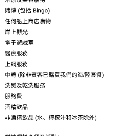
賭博
(
包括
Bingo)
任何船上商店購物
岸上觀光
電子遊戲室
醫療服務
上網服務
中轉
(
除非賓客已購買我們的海
/
陸套餐
)
洗熨及乾洗服務
服務費
酒精飲品
非酒精飲品
(
水、檸檬汁和冰茶除外
)