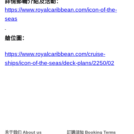
詳情郵輪介紹及活動：
https://www.royalcaribbean.com/icon-of-the-
seas
艙位圖：
https://www.royalcaribbean.com/cruise-
ships/icon-of-the-seas/deck-plans/2250/02
关于我们 About us
訂購須知 Booking Terms