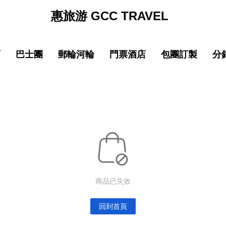
惠旅游 GCC TRAVEL
页
巴士團
郵輪河輪
門票酒店
包團訂製
分
促銷
促销
促銷
促
線
品質 中國大陸
中文導遊郵輪路線
品質 中國大陸
中文導遊郵輪路線
巴士团限時優惠
郵輪限時優惠
巴士团限時優惠
郵輪限時優惠
New
New
園
線
品質 亞洲精選
中文導遊河輪路線
品質 亞洲精選
中文導遊河輪路線
惠旅全球甄選
郵輪品牌專區
惠旅全球甄選
郵輪品牌專區
ING)
山
IKING)
超值 亞洲精選
超值 亞洲精選
惠旅甄選火車系列
惠旅甄選火車系列
奢華 亞洲甄選
奢華 亞洲甄選
英文團 English
英文團 English
New
New
商品已失效
選
・精選
品質 歐洲環線
品質 歐洲環線
輕旅行(美洲)
輕旅行(美洲)
微信
企業微信
點擊添加企業LINE
點擊添加企業LINE
New
New
選
・精選
奢華 歐洲甄選
奢華 歐洲甄選
輕旅行(歐洲)
輕旅行(歐洲)
回到首頁
New
New
城市
美國城市
澳大利亞 新西蘭
澳大利亞 新西蘭
輕旅行(亞洲)
輕旅行(亞洲)