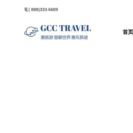
( 888)333-6689
首
美洲一日遊
郵輪熱門路線
精選門票
包團訂製
美洲一日遊
郵輪熱門路
精選門票
包團訂製
黃石國家公園
河輪熱門路線
精選酒店
黃石國家公
河輪熱門路
精選酒店
加拿大落基山
維京熱門路線(VIK
加拿大落基
維京熱門路線(V
美國西部遊
美國西部遊
美國東部遊
美國東部遊
夏威夷群島・精
夏威夷群島
點擊添加企業
點擊添加
北極光觀測・精
北極光觀測
佛州陽光・美國
佛州陽光・