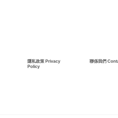
New
New
美洲
南美洲
非洲 中東 中亞
非洲 中東 中亞
輕旅行(澳非)
輕旅行(澳非)
g
隱私政策 Privacy
聯係我們 Conta
Policy