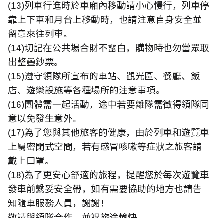
(13)
列車行進時於車廂內移動請小心慢行，列車停
靠上下車和月台上移動時，也請注意自身安全並
留意來往列車。
(14)
切記在公共場合財不露白，購物時也勿當眾取
出整疊鈔票。
(15)
遵守領隊所宣布的車站、觀光區、餐廳、飯
店、遊樂設施等各種場所的注意事項。
(16)
團體需一起活動，途中若要離隊需徵得領隊同
意以免發生意外。
(17)
為了您與其他旅客的健康，由於列車和遊覽車
上屬密閉式空間，若有感冒咳嗽等症狀之旅客請
戴上口罩。
(18)
為了更安心舒適的旅程，提醒您於每次遊覽車
發車前繫妥安全帶，如有需要協助的地方也請告
知隨車服務人員，謝謝！
敬請與領隊合作、並祝旅途愉快。