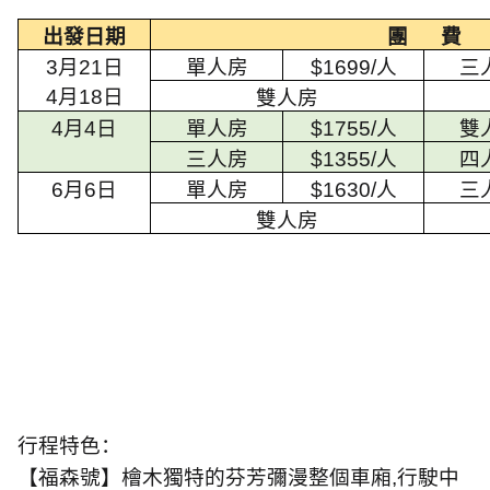
出發日期
團
費
3
月
21
日
單人房
$1699/
人
三
4
月
18
日
雙人房
4
月
4
日
單人房
$1755/
人
雙
三人房
$1355/
人
四
6
月
6
日
單人房
$1630/
人
三
雙人房
行程特色：
【福森號】檜木獨特的芬芳彌漫整個車廂
,
行駛中