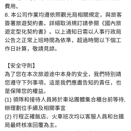
費用。
8.
本公司作業均遵依照觀光局相關規定，與旅客
簽署旅遊契約書。詳細取消規訂請參閱《國內旅
遊定型化契約書》。以上通知日需以人事行政局
公告之正常上班時間為依準，超過時間以下個工
作日計算，敬請見諒。
【安全守則】
為了您在本次旅遊途中本身的安全，我們特別請
您遵守下列事項，這是我們應盡告知的責任，也
是保障您的權益。
(1)
領隊和接待人員將於車站團體集合櫃台前等待
,
辦理劃位手續及相關事宜
(2)
行程正確飯店、火車班次均以客服人員和台鐵
局最終核准回覆為主。