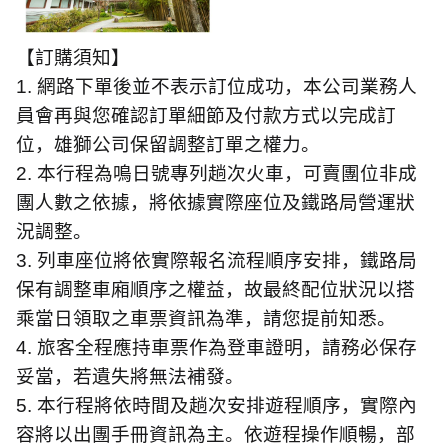
【訂購須知】
1.
網路下單後並不表示訂位成功，本公司業務人
員會再與您確認訂單細節及付款方式以完成訂
位，雄獅公司保留調整訂單之權力。
2.
本行程為鳴日號專列趟次火車，可賣團位非成
團人數之依據，將依據實際座位及鐵路局營運狀
況調整。
3.
列車座位將依實際報名流程順序安排，鐵路局
保有調整車廂順序之權益，故最終配位狀況以搭
乘當日領取之車票資訊為準，請您提前知悉。
4.
旅客全程應持車票作為登車證明，請務必保存
妥當，若遺失將無法補發。
5.
本行程將依時間及趟次安排遊程順序，實際內
容將以出團手冊資訊為主。依遊程操作順暢，部