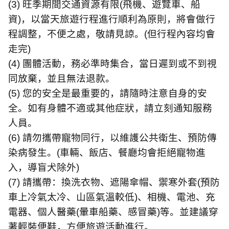
(3)
旺季期間交通資源有限
(
飛機、遊覽車、船
資
)
，以當天旅遊行程進行順利為原則，將會做行
程調整，不便之處，敬請見諒。
(
但行程內容均會
走完
)
(4)
團體活動，務必準時集合，當日遲到或不到視
同放棄，並且無法退款。
(5)
您的安全是最重要的，請隨時注意自身的安
全。如有身體不適或其他症狀，請立刻通知服務
人員。
(6)
請勿攜帶寵物同行，以維護公共衛生、預防傳
染病發生。
(
車輛、飯店、餐廳均會拒絕寵物進
入，導盲犬除外
)
(7)
請攜帶：換洗衣物、遮陽傘帽、禦寒外套
(
預防
車上冷氣太冷、山區氣溫較低
)
、相機、電池、充
電器、個人醫藥
(
暈車船藥、感冒藥
)
等。並建議穿
著輕裝便鞋，方便旅遊活動進行。