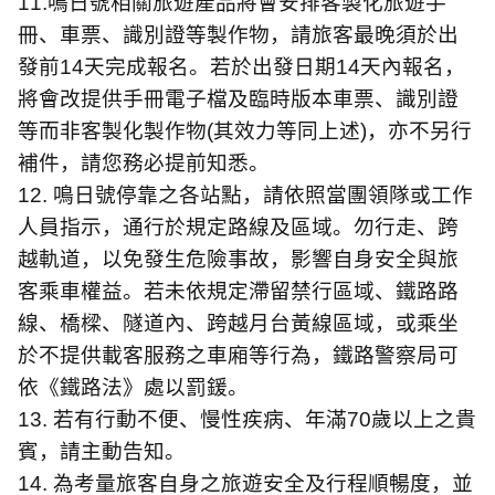
11.
鳴日號相關旅遊產品將會安排客製化旅遊手
冊、車票、識別證等製作物，請旅客最晚須於出
發前
14
天完成報名。若於出發日期
14
天內報名，
將會改提供手冊電子檔及臨時版本車票、識別證
等而非客製化製作物
(
其效力等同上述
)
，亦不另行
補件，請您務必提前知悉。
12.
鳴日號停靠之各站點，請依照當團領隊或工作
人員指示，通行於規定路線及區域。勿行走、跨
越軌道，以免發生危險事故，影響自身安全與旅
客乘車權益。若未依規定滯留禁行區域、鐵路路
線、橋樑、隧道內、跨越月台黃線區域，或乘坐
於不提供載客服務之車廂等行為，鐵路警察局可
依《鐵路法》處以罰鍰。
13.
若有行動不便、慢性疾病、年滿
70
歲以上之貴
賓，請主動告知。
14.
為考量旅客自身之旅遊安全及行程順暢度，並