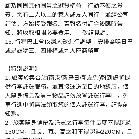
顧及同團其他團員之遊覽權益，行動不便之貴
賓，需有二人以上的家人或友人同行，並經公司
評估，方始接受報名。若報名付訂金後臨時告
知，將收取相關必要費用
,
敬請見諒。
15.
行程巴士會依照人數進行調整，安排為鳴日巴
或是雄獅三、四排椅或九人座商務車。
【特別說明】
1.
旅客於集合站
(
南港
/
新烏日
/
新左營
)
報到處將提
供行李託運服務，並直接運送至目的地飯店，個
人隨身備品及貴重物品請勿放置託運行李中，列
車行進中將無法領取您的個人託運行李，請提前
知悉。
2 .
旅客隨身攜帶及託運之行李每件長度不得超過
150CM
，且長、寬、高之和不得超過
220CM
，且