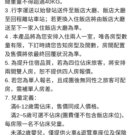
總重量不得超過
40KG
。
3 .
行李運送以始發站送件至飯店大廳、飯店大廳
至回程離站車站；若更換入住飯店將由飯店大廳
送至下一家入住飯店大廳為準。
4 .
本產品將為您安排入住兩人一室，唯各房型數
量有限，下訂時請您告知房型及間數，房間配置
及售價將依最終回覆狀況為準。
5.
為提升住宿品質，若為四位佔床旅客，將安排
兩間雙人房，恕不提供四人房報價。
6.
若您為單人報名，且成團後無同性之旅客可配
房，需補單人房差。
7.
兒童定義：
滿
6-12
歲需佔床，售價同成人價格。
滿
2~5
歲可選不佔床
(
團費僅不包含飯店床位
)
，
每房限一名不佔床兒童。
未滿
2
歲嬰兒，僅提供火車
&
遊覽車座位及保險