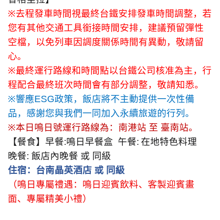
※
去程發車時間視最終台鐵安排發車時間調整，若
您有其他交通工具銜接時間安排，建議預留彈性
空檔，以免列車因調度關係時間有異動，敬請留
心。
※
最終運行路線和時間點以台鐵公司核准為主，行
程配合最終班次時間會有部分調整，敬請知悉。
※
響應
ESG
政策，飯店將不主動提供一次性備
品，感謝您與我們一同加入永續旅遊的行列。
※
本日鳴日號運行路線為：南港站 至 臺南站。
【餐食】早餐
:
鳴日早餐盒
午餐
:
在地特色料理
晚餐
:
飯店內晚餐 或 同級
住宿：台南晶英酒店 或 同級
（鳴日專屬禮遇：鳴日迎賓飲料、客製迎賓畫
面、專屬精美小禮）