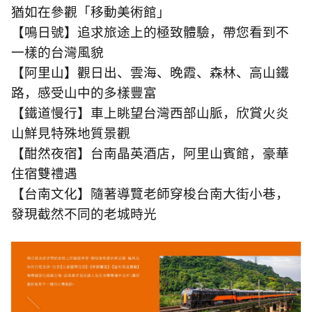
猶如在參觀「移動美術館」
【鳴日號】追求旅途上的極致體驗，帶您看到不
一樣的台灣風貌
【阿里山】觀日出、雲海、晚霞、森林、高山鐵
路，感受山中的多樣豐富
【鐵道慢行】車上眺望台灣西部山脈，欣賞火炎
山鮮見特殊地質景觀
【酣然夜宿】台南晶英酒店，阿里山賓館，豪華
住宿雙禮遇
【台南文化】隨著導覽老師穿梭台南大街小巷，
發現截然不同的老城時光