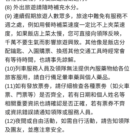
(8)
外出旅遊請隨時補充水分。
(9)
連續假期旅遊人數眾多，旅途中難免有服務不
週之處，例如用餐時補菜速度一定比不上夾菜速
度，如果飯店上菜太慢，您可直接向領隊反映，
千萬不要生氣而影響旅遊興致。其他像是飯店分
配鑰匙、入園購票、換搭其他交通工具時經常會
有等待時間，也請事先諒解。
(10)
列車服務人員及領隊無法提供內服藥物給各位
旅客服用，請自行備足暈車藥與個人藥品。
(11)
如有發放票劵，請仔細檢查各種票劵（如火車
票、門票等）是否齊全，若有日期和個人姓名等
相關重要資訊也請確認是否正確，若有票券不齊
或資訊錯誤請通知領隊或服務人員。
(12)
夜間或自由活動，如需自行活動，請告知領隊
及團友，並應注意安全。