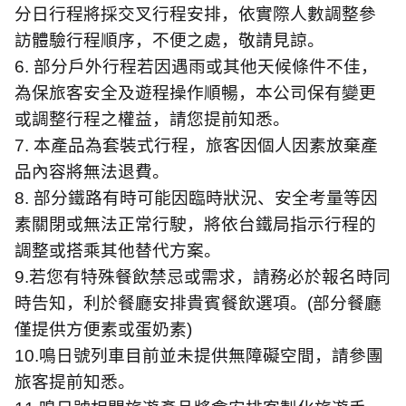
分日行程將採交叉行程安排，依實際人數調整參
訪體驗行程順序，不便之處，敬請見諒。
6.
部分戶外行程若因遇雨或其他天候條件不佳，
為保旅客安全及遊程操作順暢，本公司保有變更
或調整行程之權益，請您提前知悉。
7.
本產品為套裝式行程，旅客因個人因素放棄產
品內容將無法退費。
8.
部分鐵路有時可能因臨時狀況、安全考量等因
素關閉或無法正常行駛，將依台鐵局指示行程的
調整或搭乘其他替代方案。
9.
若您有特殊餐飲禁忌或需求，請務必於報名時同
時告知，利於餐廳安排貴賓餐飲選項。
(
部分餐廳
僅提供方便素或蛋奶素
)
10.
鳴日號列車目前並未提供無障礙空間，請參團
旅客提前知悉。