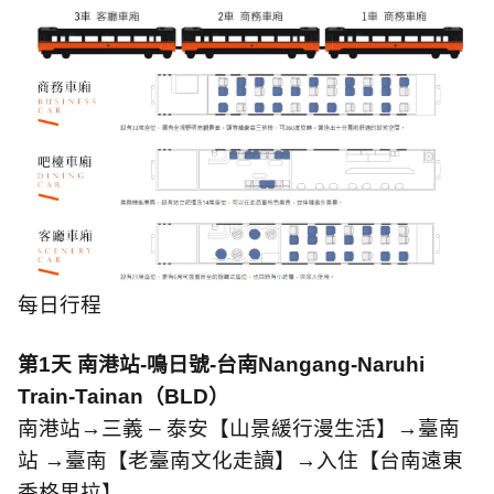
每日行程
第
1
天 南港站
-
鳴日號
-
台南
Nangang-Naruhi
Train-Tainan
（
BLD
）
南港站
→
三義
–
泰安【山景緩行漫生活】
→
臺南
站
→
臺南【老臺南文化走讀】
→
入住【台南遠東
香格里拉】