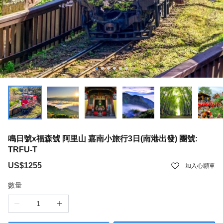
鳴日號x福森號 阿里山 嘉南小旅行3日(南港出發) 團號:
TRFU-T
US$1255
加入心願單
數量