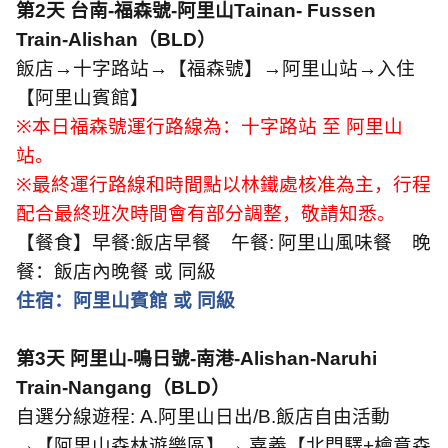
第
2
天 台南
-
福森號
-
阿里山
Tainan- Fussen
Train-Alishan
（
BLD
）
飯店
→
十字路站
→
【福森號】
→
阿里山站
→
入住
【阿里山賓館】
※
本日福森號運行路線為：十字路站 至 阿里山
站。
※
最終運行路線和時間點以林鐵處核准為主，行程
配合最終班次時間會有部分調整，敬請知悉。
【餐食】早餐
:
飯店早餐
午餐
:
阿里山風味餐
晚
餐：飯店內晚餐 或 同級
住宿：阿里山賓館 或 同級
第
3
天 阿里山
-
鳴日號
-
南港
-Alishan-Naruhi
Train-Nangang
（
BLD
）
自選分線遊程
: A.
阿里山日出
/B.
飯店自由活動
→
【阿里山森林遊樂區】
→
嘉義【北門驛
+
檜意森