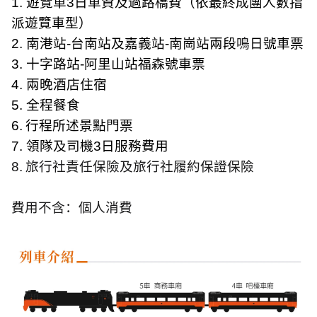
1.
遊覽車
3
日車資及過路橋費（依最終成團人數指
派遊覽車型）
2.
南港站
-
台南站及嘉義站
-
南崗站兩段
鳴
日號車票
3.
十字路站
-
阿里山站福森號車票
4.
兩晚酒店住宿
5.
全程餐食
6.
行程所述景點門票
7.
領隊及司機
3
日服務費用
8.
旅行社責任保險及旅行社履約保證保險
費用不含：個人消費