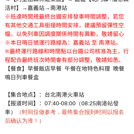
活村】
→
嘉義站
→
南港站
※抵達時間視最終台鐵安排發車時間調整，若您
有其他交通工具銜接時間安排，建議預留彈性空
檔，以免列車因調度關係時間有異動，敬請留心
※本日鳴日號運行路線為：嘉義站
至
南港站。
※
最終運行路線和時間點以台鐵公司核准為主，行
程配合最終班次時間會有部分調整，敬請知悉。
【餐食】早餐飯店早餐
午餐在地特色料理
晚餐
鳴日列車餐盒
【集合地点】：台北南港火車站
【报道时间】：
07:40-08:00（
08:25南港站發
車）
（时间仅做参考，最终集合报到时间以报名
后确认为准！）