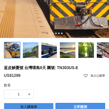
蓝皮解憂號 台灣環島8天 團號: TN303US-E
US$1299
加入心願單
數量
加入購物車
立即購買