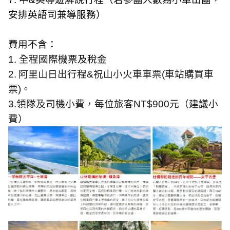
安排英語司兼導服務）
費用不含：
1.
全程國際機票及稅金
2.
阿里山日出行程
&
祝山小火車車票
(
車站購買車
票
)
。
3.
領隊及司機小費，每位旅客
NT$900
元（建議小
費）