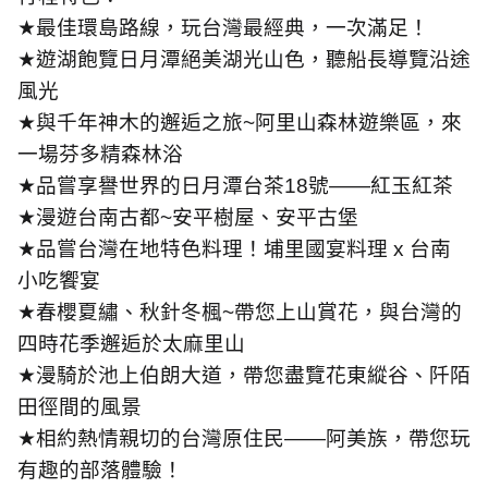
★
最佳環島路線，玩台灣最經典，一次滿足！
★
遊湖飽覽日月潭絕美湖光山色，聽船長導覽沿途
風光
★
與千年神木的邂逅之旅
~
阿里山森林遊樂區，來
一場芬多精森林浴
★
品嘗享譽世界的日月潭台茶
18
號
——
紅玉紅茶
★
漫遊台南古都
~
安平樹屋、安平古堡
★
品嘗台灣在地特色料理！埔里國宴料理
x
台南
小吃饗宴
★
春櫻夏繡、秋針冬楓
~
帶您上山賞花，與台灣的
四時花季邂逅於太麻里山
★
漫騎於池上伯朗大道，帶您盡覽花東縱谷、阡陌
田徑間的風景
★
相約熱情親切的台灣原住民
——
阿美族，帶您玩
有趣的部落體驗！