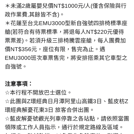
＊未滿
2
歲屬嬰兒價
NT$1000
元
/
人
(
僅含保險與行
政作業費
,
其餘皆不含
)
。
＊花蓮至台北
EMU3000
型新自強號四排椅標準座
艙
(
若符合有待票標準，將退每人
NT$220
元優待
票票差
)
。若須升級三排椅騰雲座艙，每人團費加
價
NT$356
元，座位有限，售完為止。遇
EMU3000
班次車票售完，將安排搭乘其它車型之
自強號。
注意事項：
☆
本行程不開放巴士選位。
☆
此團與
Z
環經典日月潭阿里山高鐵
3
日、藍皮枋
Z
環經典解憂花東
3
日 旅客合併出團。
☆
藍皮解憂號觀光列車停靠之各站點，請依照當團
領隊或工作人員指示，通行於規定路線及區域。