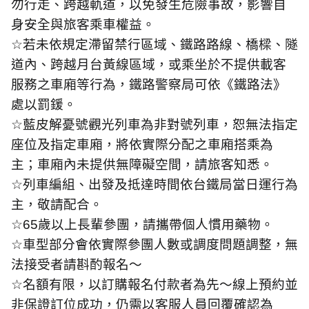
勿行走、跨越軌道，以免發生危險事故，影響自
身安全與旅客乘車權益。
☆
若未依規定滯留禁行區域、鐵路路線、橋樑、隧
道內、跨越月台黃線區域，或乘坐於不提供載客
服務之車廂等行為，鐵路警察局可依《鐵路法》
處以罰鍰。
☆
藍皮解憂號觀光列車為非對號列車，恕無法指定
座位及指定車廂，將依實際分配之車廂搭乘為
主；車廂內未提供無障礙空間，請旅客知悉。
☆
列車編組、出發及抵達時間依台鐵局當日運行為
主，敬請配合。
☆65
歲以上長輩參團，請攜帶個人慣用藥物。
☆
車型部分會依實際參團人數或調度問題調整，無
法接受者請斟酌報名～
☆
名額有限，以訂購報名付款者為先～線上預約並
非保證訂位成功，仍需以客服人員回覆確認為