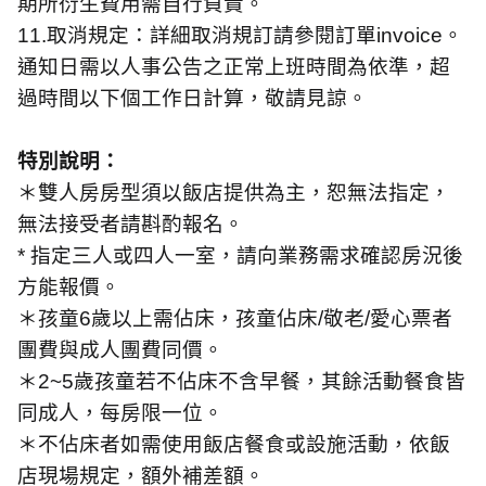
期所衍生費用需自行負責。
11.
取消規定：詳細取消規訂請參閱訂單
invoice
。
通知日需以人事公告之正常上班時間為依準，超
過時間以下個工作日計算，敬請見諒。
特別說明：
＊雙人房房型須以飯店提供為主，恕無法指定，
無法接受者請斟酌報名。
*
指定三人或四人一室，請向業務需求確認房況後
方能報價。
＊孩童
6
歲以上需佔床，孩童佔床
/
敬老
/
愛心票者
團費與成人團費同價。
＊
2~5
歲孩童若不佔床不含早餐，其餘活動餐食皆
同成人，每房限一位。
＊不佔床者如需使用飯店餐食或設施活動，依飯
店現場規定，額外補差額。