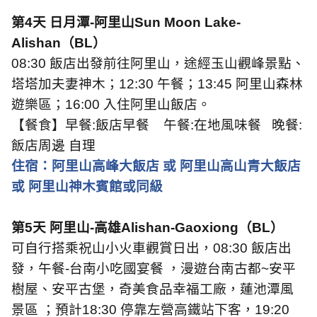
第
4
天 日月潭
-
阿里山
Sun Moon Lake-
Alishan
（
BL
）
08:30
飯店出發前往阿里山，途經玉山觀峰景點、
塔塔加夫妻神木；
12:30
午餐；
13:45
阿里山森林
遊樂區；
16:00
入住阿里山飯店。
【餐食】早餐
:
飯店早餐
午餐
:
在地風味餐
晚餐
:
飯店周邊 自理
住宿：阿里山高峰大飯店 或 阿里山高山青大飯店
或 阿里山神木賓館或同級
第
5
天 阿里山
-
高雄
Alishan-Gaoxiong
（
BL
）
可自行搭乘祝山小火車觀賞日出，
08:30
飯店出
發，午餐
-
台南小吃國宴餐 ，漫遊台南古都
~
安平
樹屋、安平古堡，奇美食品幸福工廠，蓮池潭風
景區 ；預計
18:30
停靠左營高鐵站下客，
19:20