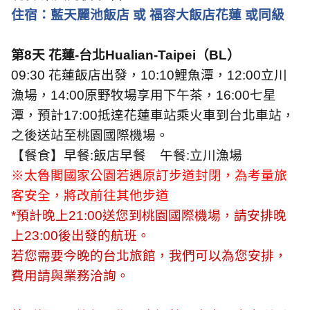
住宿：藍天麗池飯店 或 福容大飯店花蓮 或同級
第
8
天 花蓮
-
台北
Hualian-Taipei
（
BL
）
09:30
花蓮飯店出發，
10:10
鯉魚潭，
12:00
立川
漁場，
14:00
原野牧場享用下午茶，
16:00
七星
潭，預計
17:00
抵達花蓮車站乘火車到台北車站，
之後送站至桃園國際機場。
【餐食】早餐
:
飯店早餐
午餐
:
立川漁場
※太魯閣國家公園若遇原訂步道封閉，為考量旅
客安全，將改前往其他步道
*
預計晚上
21:00
送您到桃園國際機場，請安排晚
上
23:00
後出發的航班。
若您需要今晚的台北旅館，我們可以為您安排，
費用請與業務洽詢。