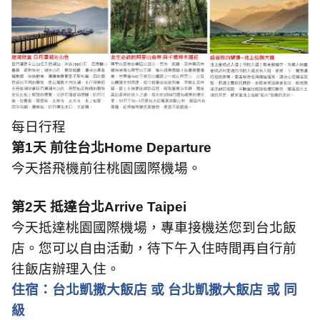
每日行程
第
1
天 前往台北
Home Departure
今天搭飛機前往桃園國際機場。
第
2
天 抵達台北
Arrive Taipei
今天抵達桃園國際機場，專車接機送您到台北飯
店。您可以自由活動，待下午入住時間再自行前
往飯店辦理入住。
住宿：台北凱撒大飯店 或 台北凱撒大飯店 或 同
級