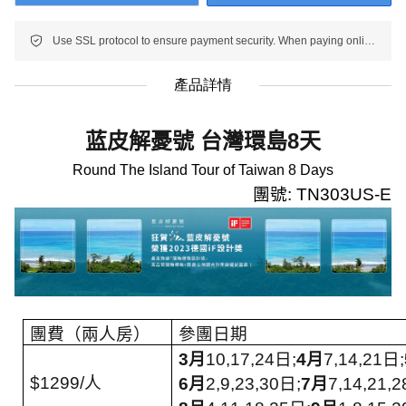
Use SSL protocol to ensure payment security. When paying online, your payment information is protected.
產品詳情
蓝皮解憂號
台灣環島
8
天
R
ound
T
he
I
sland
T
our of Taiwan 8 Days
團號
: TN303US-E
團費（兩人房）
參團日期
3
月
10,17,24
日
;
4
月
7,14,21
日
;
$1299/
人
6
月
2,9,23,30
日
;
7
月
7,14,21,2