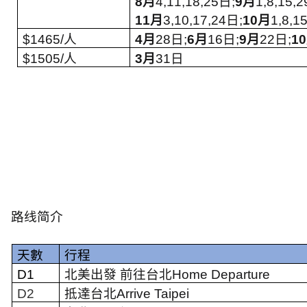
8
月
4,11,18,25
日
;
9
月
1,8,15,2
11
月
3,10,17,24
日
;
10
月
1,8,1
$1465/
人
4
月
28
日
;
6
月
16
日
;
9
月
22
日
;
10
$1505/
人
3
月
31
日
路线简介
天數
行程
D1
北美出發 前往台北
Home Departure
D2
抵達台北
Arrive Taipei