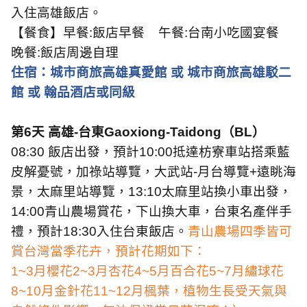
入住高雄飯店。
【餐食】早餐
:
飯店早餐
午餐
:
台南小吃國宴餐
晚餐
:
飯店周邊自理
住宿：城市商旅高雄真愛館 或 城市商旅高雄駁二
館 或 翰品酒店或同級
第
6
天 高雄
-
台東
Gaoxiong-Taidong
（
BL
）
08:30
飯店出發，預計
10:00
抵達枋寮車站搭乘藍
皮解憂號，加祿站導覽，大武站
-
月台導覽
+
遠眺海
景，太麻里站導覽，
13:10
太麻里站換小車出發，
14:00
青山農場賞花，下山換大車，台東名產伴手
禮，預計
18:30
入住台東飯店。
青山農場四季皆可
賞台灣當季花卉，預計花期如下：
1~3
月櫻花
2~3
月杏花
4~5
月百合花
5~7
月繡球花
8~10
月金針花
11~12
月楓葉，植物生長受天氣與