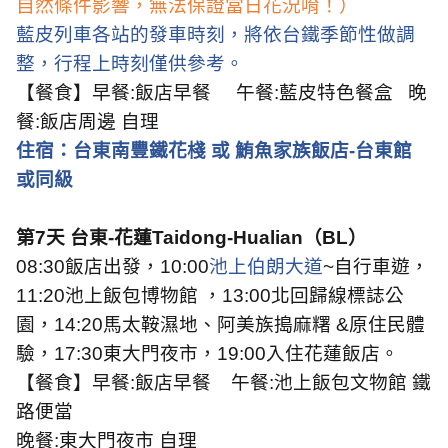
自然條件影響，無法保證當日花況唷！）
藍皮列車各站的發車時刻，將依台鐵季節性做調
整，行程上時刻僅供參考。
【餐食】早餐
:
飯店早餐
午餐
:
藍皮特色餐盒
晚
餐
:
飯店周邊 自理
住宿：台東南豐鐵花棧 或 鮪魚家族飯店
-
台東館
或同級
第
7
天 台東
-
花蓮
Taidong-Hualian
（
BL
）
08:30
飯店出發，
10:00
池上伯朗大道
~
自行車遊，
11:20
池上飯包博物館 ，
13:00
北回歸線標誌公
園，
14:20
馬太鞍濕地、阿美族搗麻糬
&
原住民體
驗，
17:30
東大門夜市，
19:00
入住花蓮飯店。
【餐食】早餐
:
飯店早餐
午餐
:
池上飯包文物館 鐵
路便當
晚餐
:
東大門夜市 自理