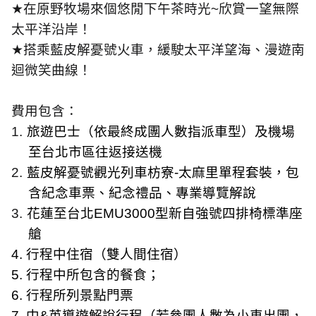
★
在原野牧場來個悠閒下午茶時光
~
欣賞一望無際
太平洋沿岸！
★
搭乘藍皮解憂號火車，緩駛太平洋望海、漫遊南
迴微笑曲線！
費用包含：
1.
旅遊巴士（依最終成團人數指派車型）及機場
至台北市區往返接送機
2.
藍皮解憂號觀光列車枋寮
-
太麻里單程套裝，包
含紀念車票、紀念禮品、專業導覽解說
3.
花蓮至台北
EMU3000
型新自強號四排椅標準座
艙
4.
行程中住宿（雙人間住宿）
5.
行程中所包含的餐食；
6.
行程所列景點門票
7.
中
&
英導遊解說行程（若參團人數為小車出團，