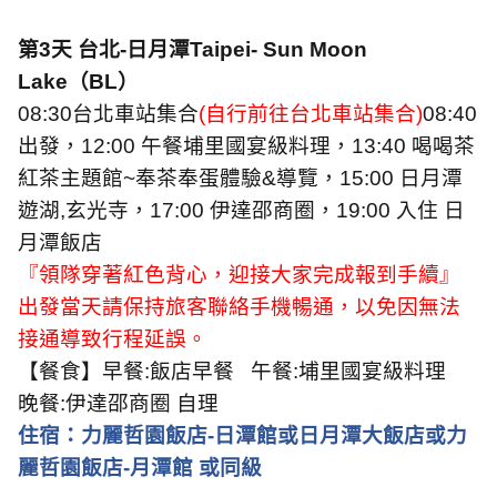
第
3
天
台北
-
日月潭
Taipei- Sun Moon
Lake
（
BL
）
08:30
台北車站集合
(
自行前往台北車站集合
)
08:40
出發，
12:00
午餐埔里國宴級料理，
13:40
喝喝茶
紅茶主題館
~
奉茶奉蛋體驗
&
導覽，
15:00
日月潭
遊湖
,
玄光寺，
17:00
伊達邵商圈，
19:00
入住 日
月潭飯店
『領隊穿著紅色背心，迎接大家完成報到手續』
出發當天請保持旅客聯絡手機暢通，以免因無法
接通導致行程延誤。
【餐食】早餐
:
飯店早餐
午餐
:
埔里國宴級料理
晚餐
:
伊達邵商圈 自理
住宿：力麗哲園飯店
-
日潭館或日月潭大飯店或力
麗哲園飯店
-
月潭館 或同級