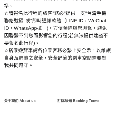
準。
☆
請報名此行程的旅客
"
務必
"
提供一支
"
台灣手機
聯絡號碼
"
或
"
即時通訊軟體（
LINE ID
，
WeChat
ID
，
WhatsApp
擇一
)
，方便領隊與您聯繫，避免
因聯繫不到您而影響您的行程
(
若無法提供建議不
要報名此行程
)
。
☆
搭乘遊覽車請各位乘客務必繫上安全帶，以維護
自身及周遭之安全，安全舒適的乘車空間需要您
我共同遵守。
关于我们 About us
訂購須知 Booking Terms