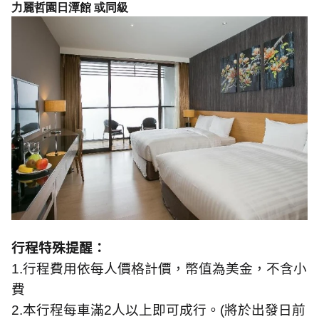
力麗哲園日潭館 或同級
行程特殊提醒：
1.
行程費用依每人價格計價，幣值為美金，不含小
費
2.
本行程每車滿
2
人以上即可成行。
(
將於出發日前