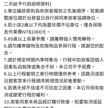
二天給予行前說明資料
)
3.
車位編排原則為依旅客報到之先後順序，若需調
整座位請於出發當日自行與同車旅客協調換位。
4.
若小孩
2
歲以下均為嬰兒價不佔車位，僅含保險
及作業費
NT$1000
元。
5.65
歲以上長輩參團，請攜帶個人慣用藥物。
6.
請勿攜帶寵物及危險物品參與行程，感謝您的配
合。
7.
請於規定時間內準時集合，行程中如旅客因個人
因素私自脫隊或集合不到，本公司不予退費。
8.
以上行程載明之車行時間僅供參考，因路況或假
日遊客眾多行程順序將視情況前後更動。
9.
若遇天候不佳或不可抗拒之因素，本公司保有取
消或變更行程的權利。
10.
旅客同意本商品經訂購付款後，如要取消或延