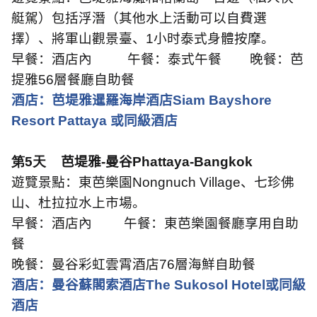
艇駕）包括浮潛（其他水上活動可以自費選
擇）、將軍山觀景臺、
1
小时泰式身體按摩。
早餐：酒店內
午餐：泰式午餐
晚餐：芭
提雅
56
層餐廳自助餐
酒店：芭堤雅暹羅海岸酒店
Siam Bayshore
Resort Pattaya
或同級酒店
第5天
芭堤雅
-
曼谷
Phattaya-Bangkok
遊覽景點：東芭樂園
Nongnuch Village
、七珍佛
山、杜拉拉水上市場。
早餐：酒店內
午餐：東芭樂園餐廳享用自助
餐
晚餐：曼谷彩虹雲霄酒店
76
層海鮮自助餐
酒店：曼谷蘇閣索酒店
The Sukosol Hotel
或同級
酒店