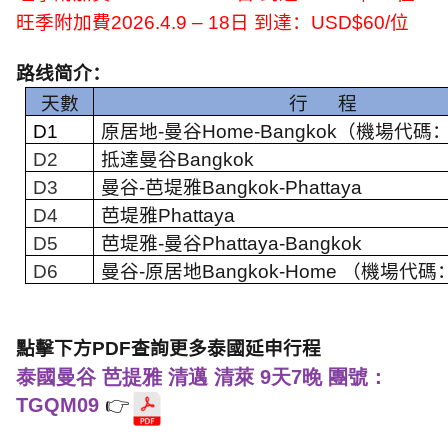
旺季附加費
2026.4.9 – 18
日 到達：
USD$60/
位
路线简介：
天數
行
程
D1
原居地
-
曼谷
Home-Bangkok
（機場代碼
D2
抵達曼谷
Bangkok
D3
曼谷
-
芭堤雅
Bangkok-Phattaya
D4
芭堤雅
Phattaya
D5
芭堤雅
-
曼谷
Phattaya-Bangkok
D6
曼谷
-
原居地
Bangkok-Home
（機場代碼
點擊下方PDF查詢更多泰國延申行程
泰國曼谷 芭提雅 清邁 清萊 9天7晚 團號：
TGQM09
👉