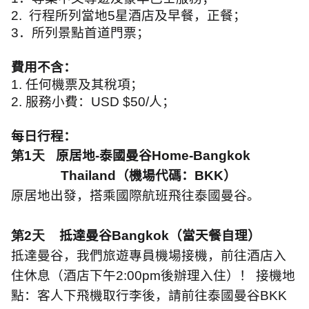
2.
行程所列當地
5
星酒店及早餐，正餐；
3
．所列景點首道門票；
費用不含：
1.
任何機票及其稅項；
2.
服務小費：
USD $50/
人；
每日行程：
第1天
原居地
-
泰國曼谷
Home-Bangkok
Thailand
（機場代碼：
BKK
）
原居地出發，搭乘國際航班飛往泰國曼谷。
第2天
抵達曼谷
Bangkok
（當天餐自理）
抵達曼谷，我們旅遊專員機場接機，前往酒店入
住休息（酒店下午
2:00pm
後辦理入住）！ 接機地
點：客人下飛機取行李後，請前往泰國曼谷
BKK