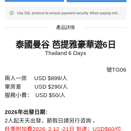
Use SSL protocol to ensure payment security. When paying online, your payment information is protected.
產品詳情
泰國曼谷 芭提雅豪華遊
6
日
Thailand 6 Days
號
TG06
兩人一房
USD $899/
人
單房差
USD $290/
人
服務小費：
USD $50/
人
2026
年出發日期
：
2
人起天天出發，節假日請另行咨詢 。
旺季附加費
2026. 2.12 -21
日 到達：
USD$60/
位