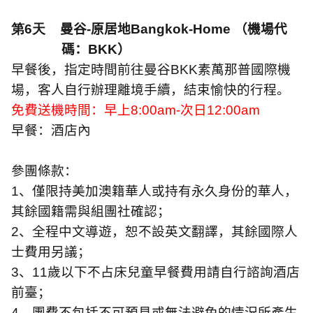
第6天
曼谷
-
原居地
Bangkok-Home
（機場代
碼：
BKK
）
早餐後，指定時間前往曼谷
BKK
素萬那普國際機
場，客人自行辦理離境手續，結束愉快的行程。
免費送機時間：早上
8:00am-
次日
12:00am
早餐：酒店內
參團條款：
1
、僅限持美加澳籍華人或持有永久身份的華人，
其餘國籍需與組團社確認；
2
、全程中文導遊，恕不設英文翻譯，其餘國際人
士費用另議；
3
、
11
歲以下不占床兒童早餐費用請自行諮詢酒店
前臺；
4
、團費不包括不可預見或無法避免的情況所產生