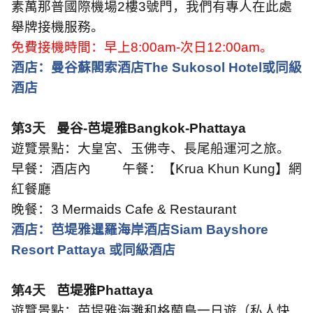
素萬那普國際機場
2
樓
3
號門，我們有專人在此處
舉牌接機服務。
免費接機時間：早上
8:00am-
次日
12:00am
。
酒店：曼谷蘇閣索酒店
The Sukosol Hotel
或同級
酒店
第3天
曼谷
-
芭堤雅
Bangkok-Phattaya
遊覽景點：大皇宮、玉佛寺、長尾船運河之旅。
早餐：酒店內
午餐：【
Krua Khun Kung
】網
紅餐廳
晚餐：
3 Mermaids Cafe & Restaurant
酒店：芭堤雅暹羅海岸酒店
Siam Bayshore
Resort Pattaya
或同級酒店
第4天
芭堤雅
Phattaya
遊覽景點：芭堤雅海灘和格蘭島一日遊（私人快