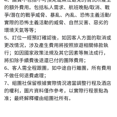
的額外費用。包括私人需求、航班晚點
/
取消、戰
爭
/
潛在的戰爭威脅、暴亂、內亂、恐怖主義活動
/
實際的恐怖主義活動的威脅、自然災害、惡劣的
環境天氣等等；
5
、訂位一經預訂確認後，如因客人方面的取消或
更改情況，涉及產生費用將按照旅遊相關條款執
行；如因國家政策法規及其它因素等無法成行，
將扣除手續費後退還已付的團隊費用；
6
、客人需全程跟團，如中途自行離團，所有費用
不做任何退費處理；
7
、組團社保留根據實際情況適當調整行程及酒店
的權利，圖片資料僅作參考，以實際行程景點為
准；最終解釋權由組團社所有。