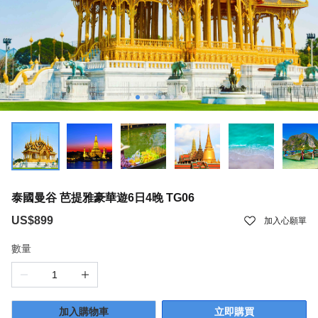
泰國曼谷 芭提雅豪華遊6日4晚 TG06
US$899
加入心願單
數量
加入購物車
立即購買