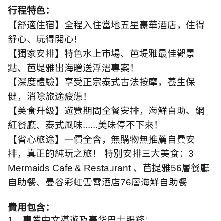
行程特色：
【舒適住宿】全程入住當地五星豪華酒店，住得
舒心、玩得開心！
【獨家安排】特色水上市場、芭堤雅最佳觀景
點、芭堤雅出海贈送浮潛專案！
【深度體驗】享受正宗泰式古法按摩，養生保
健，消除旅途疲憊！
【美食升級】遊覽期間全餐安排，海鮮自助、網
紅餐廳、泰式風味
......
美味停不下來！
【省心旅途】一價全含，無購物無推薦自費安
排，真正的純玩之旅！ 特別安排三大美食：
3
Mermaids Cafe & Restaurant
、芭提雅
56
層餐廳
自助餐、曼谷彩虹雲霄酒店
76
層海鮮自助餐
費用包含：
1
．專業中文導遊及豪华巴士服務；