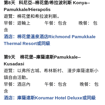
第
8
天
科尼亞
--
棉花堡
/
希拉波利斯
Konya--
Pamukkale/Hierapolis
遊覽：棉花堡和希拉波利斯。
早餐：遊輪上
午餐：包含
晚餐： 包
含
酒店：棉花堡溫泉酒店
Richmond Pamukkale
Thermal Resort
或同級
第
9
天
棉花堡
--
庫薩達斯
Pamukkale--
Kusadasi
遊覽：以弗所古城、希林斯村、 漫步庫薩達斯小
鎮自由活動。
早餐：酒店內
午餐：包含
晚餐： 包
含
酒店：庫薩達斯
Korumar Hotel Deluxe
或同級