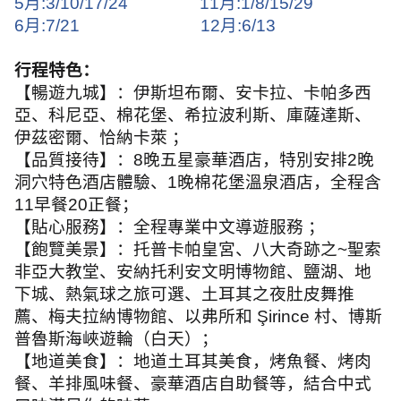
5
月
:3/10/17/24
11
月
:1/8/15/29
6
月
:7/21
12
月
:6/13
行程特色：
【暢遊九城】：伊斯坦布爾、安卡拉、卡帕多西
亞、科尼亞、棉花堡、希拉波利斯、庫薩達斯、
伊茲密爾、恰納卡萊 ；
【品質接待】：
8
晚五星豪華酒店，特別安排
2
晚
洞穴特色酒店體驗、
1
晚棉花堡溫泉酒店，全程含
11
早餐
20
正餐；
【貼心服務】：全程專業中文導遊服務 ；
【飽覽美景】：托普卡帕皇宮、八大奇跡之
~
聖索
非亞大教堂、安納托利安文明博物館、鹽湖、地
下城、熱氣球之旅可選、土耳其之夜肚皮舞推
薦、梅夫拉納博物館、以弗所和
Şirince
村、博斯
普魯斯海峽遊輪（白天）；
【地道美食】：地道土耳其美食，烤魚餐、烤肉
餐、羊排風味餐、豪華酒店自助餐等，結合中式