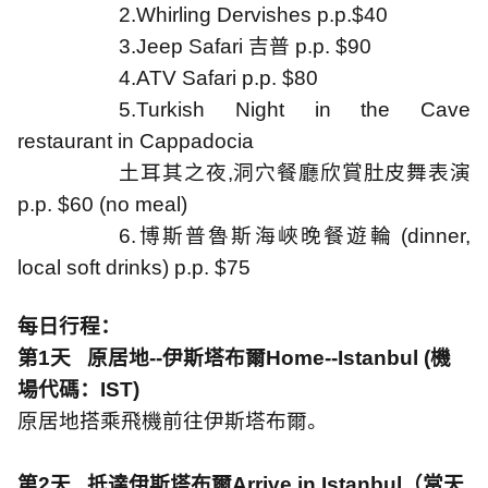
2.Whirling Dervishes p.p.$40
3.Jeep Safari
吉普
p.p. $90
4.ATV Safari p.p. $80
5.Turkish Night in the Cave
restaurant in Cappadocia
土耳其之夜
,
洞穴餐廳欣賞肚皮舞表演
p.p. $60 (no meal)
6.
博斯普魯斯海峽晚餐遊輪
(dinner,
local soft drinks) p.p. $75
每日行程：
第
1
天
原居地
--
伊斯塔布爾
Home--Istanbul (
機
場代碼：
IST)
原居地搭乘飛機前往伊斯塔布爾。
第
2
天
抵達伊斯塔布爾
Arrive in Istanbul
（當天