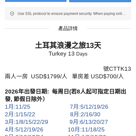
Use SSL protocol to ensure payment security. When paying online, your payment information is protected.
產品詳情
土耳其浪漫之旅
13
天
Turkey 13
Days
號
CTTK13
兩人一房
USD$1799/
人
單房差
USD$700/
人
2026
年出發日期
:
每周日
(
若
8
人起可指定日期出
發
,
節假日除外）
1
月
:11/25
7
月
:5/12/19/26
2
月
:1/15/22
8
月
:2/16/30
3
月
:1/8/15/22/29
9
月
:6/13/20/27
4
月
:5/12/19/26
10
月
:11/18/25