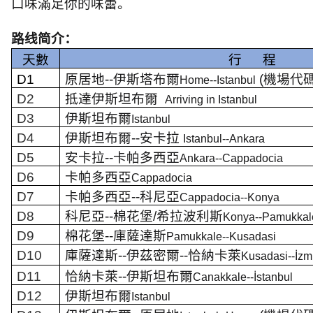
口味滿足你的味蕾。
路线简介：
天數
行
程
D1
原居地
--
伊斯塔布爾
(
機場代
Home--Istanbul
D2
抵達伊斯坦布爾
Arriving in Istanbul
D3
伊斯坦布爾
Istanbul
D4
伊斯坦布爾
--
安卡拉
Istanbul--Ankara
D5
安卡拉
--
卡帕多西亞
Ankara--Cappadocia
D6
卡帕多西亞
Cappadocia
D7
卡帕多西亞
--
科尼亞
Cappadocia--Konya
D8
科尼亞
--
棉花堡
/
希拉波利斯
Konya--Pamukkale
D9
棉花堡
--
庫薩達斯
Pamukkale--Kusadasi
D10
庫薩達斯
--
伊茲密爾
--
恰納卡萊
Kusadasi--İzm
D11
恰納卡萊
--
伊斯坦布爾
Canakkale--İstanbul
D12
伊斯坦布爾
Istanbul