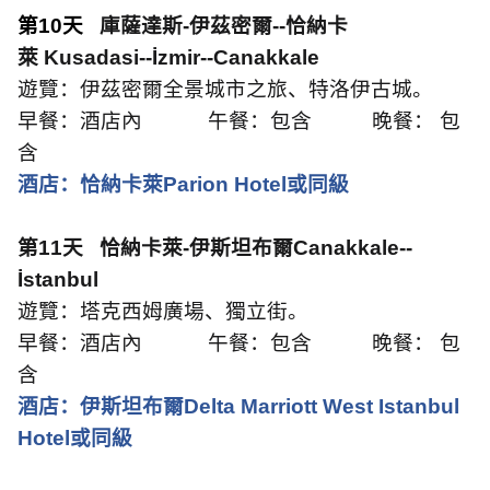
第
10
天
庫薩達斯
-
伊茲密爾
--
恰納卡
萊
Kusadasi--İzmir--Canakkale
遊覽：伊茲密爾全景城市之旅、特洛伊古城。
早餐：酒店內
午餐：包含
晚餐： 包
含
酒店：恰納卡萊
Parion Hotel
或同級
第
11
天
恰納卡萊
-
伊斯坦布爾
Canakkale--
İstanbul
遊覽：塔克西姆廣場、獨立街。
早餐：酒店內
午餐：包含
晚餐： 包
含
酒店：伊斯坦布爾
Delta Marriott West Istanbul
Hotel
或同級