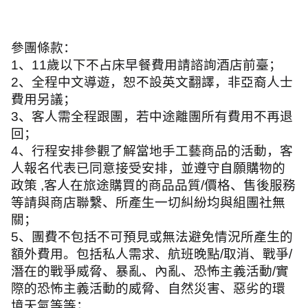
參團條款：
1
、
11
歲以下不占床早餐費用請諮詢酒店前臺；
2
、全程中文導遊，恕不設英文翻譯，非亞裔人士
費用另議；
3
、客人需全程跟團，若中途離團所有費用不再退
回；
4
、行程安排參觀了解當地手工藝商品的活動，客
人報名代表已同意接受安排，並遵守自願購物的
政策
,
客人在旅途購買的商品品質
/
價格、售後服務
等請與商店聯繫、所產生一切糾紛均與組團社無
關；
5
、團費不包括不可預見或無法避免情況所產生的
額外費用。包括私人需求、航班晚點
/
取消、戰爭
/
潛在的戰爭威脅、暴亂、內亂、恐怖主義活動
/
實
際的恐怖主義活動的威脅、自然災害、惡劣的環
境天氣等等；