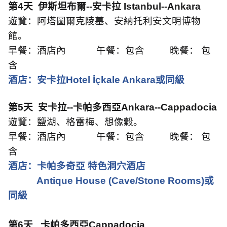
第
4
天
伊斯坦布爾
--
安卡拉
Istanbul--Ankara
遊覽：阿塔圖爾克陵墓、安納托利安文明博物
館。
早餐：酒店內
午餐：包含
晚餐： 包
含
酒店：安卡拉
Hotel İçkale Ankara
或同級
第
5
天
安卡拉
--
卡帕多西亞
Ankara--Cappadocia
遊覽：鹽湖、格雷梅、想像穀。
早餐：酒店內
午餐：包含
晚餐： 包
含
酒店：卡帕多奇亞 特色洞穴酒店
Antique House (Cave/Stone Rooms)
或
同級
第
6
天
卡帕多西亞
Cappadocia