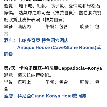
遊覽 ：地下城、紅穀、鴿子穀、愛情穀和綠松石
傢俱。 熱氣球之旅可選（推薦自費） 觀看洞穴餐
廳欣賞肚皮舞表演（推薦自費）
早餐：酒店內
午餐：包含
晚餐： 包
含
酒店：
卡帕多奇亞 特色洞穴酒店
Antique House (Cave/Stone Rooms)
或
同級
第
7
天
卡帕多西亞
--
科尼亞
Cappadocia--Konya
遊覽：梅夫拉納博物館。
早餐：遊輪上
午餐：包含
晚餐： 包
含
酒店：科尼亞
Grand Konya Hotel
或同級