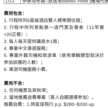
D13
伊斯坦布爾
--
原居地
(
機場代
Istanbul--Home
費用包含：
1.
行程所列
5
星級酒店雙人標準間住宿；
2.
行程中所列景點第一道門票及餐食（
11
早餐
+20
正餐）；
3.
每人每天提供礦泉水
1
瓶；
4.
專業中文導遊服務
；
5.
專業外籍司機和旅游車（使用車輛類型取決於
參加該團的人數）；
6.
導游司機服務小費。
費用不含：
1.
任何機票及其稅項；
2.
當地推薦自費專案（客人自願選擇參加）。
推薦自費：
1.
熱氣球飛行
p.p. $280~$330 up