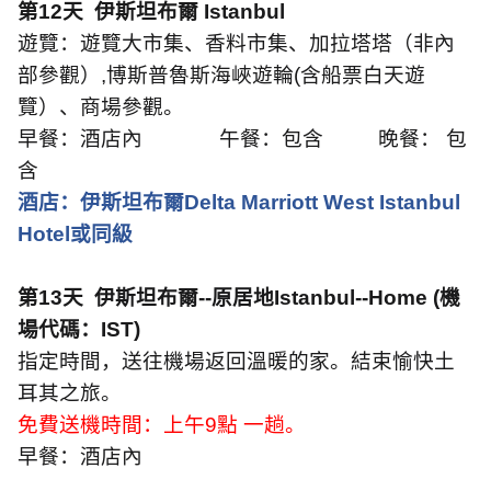
第
12
天
伊斯坦布爾
Istanbul
遊覽：遊覽大市集、香料市集、加拉塔塔（非內
部參觀）
,
博斯普魯斯海峽遊輪
(
含船票白天遊
覽）、商場參觀。
早餐：酒店內
午餐：包含
晚餐： 包
含
酒店：伊斯坦布爾
Delta Marriott West Istanbul
Hotel
或同級
第
13
天
伊斯坦布爾
--
原居地
Istanbul--Home (
機
場代碼：
IST)
指定時間，送往機場返回溫暖的家。結束愉快土
耳其之旅。
免費送機時間：上午
9
點 一趟。
早餐：酒店內