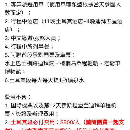
1.
專業旅遊用車（使用車輛類型根據當天參團人
數而定）；
2.
行程中酒店（
11
晚土耳其酒店
+4
晚迪拜五星酒
店
）；
3.
中文導遊
/
服務人員；
4.
行程中所列早餐；
5.
阿聯酋段景點門票及車票：
水上巴士橫跨迪拜灣、棕櫚島單程輕軌、老爺車
博物館；
6.
土耳其段每人每天提
1
瓶礦泉水
費用不含：
1.
国际機票以及第
12
天伊斯坦堡至迪拜单程机
票
、簽證及辦理費用；
2.
土耳其段必付費用：
$500/
人
（請隨團費一起支