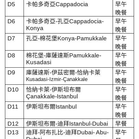
D5
卡帕多奇亞
Cappadocia
早午
晚餐
D6
卡帕多奇亞
-
孔亞
Cappadocia-
早午
Konya
晚餐
D7
孔亞
-
棉花堡
Konya-
P
amukkale
早午
晚餐
D8
棉花堡
-
庫薩達斯
P
amukkale-
早午
Kusadasi
晚餐
D9
庫薩達斯
-
伊茲密爾
-
恰納卡萊
早午
Kusadasi-Izmir-Çanakkale
晚餐
D10
恰納卡萊
-
伊斯坦布爾
早午
Çanakkale-
Istanbul
晚餐
D11
伊斯坦布爾
Istanbul
早午
晚餐
D12
伊斯坦布爾
-
迪拜
Istanbul-Dubai
早餐
D13
迪拜
-
阿布扎比
-
迪拜
Dubai-
Abu-
早午