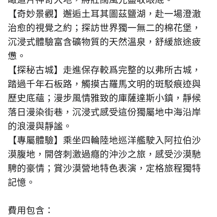
【奇妙景觀】邂逅土耳其圖茲鹽湖，赴一場澄澈
治愈的視覺之約；探訪世界獨一無二的棉花堡，
沉浸式體驗富含礦物質的天然溫泉，舒緩旅途疲
憊。
【探秘古城】走進保存較爲完整的以弗所古城，
踏過千年石板路，觸摸古羅馬文明的斑駁痕迹與
歷史底蘊；漫步風情雅致的庫薩達斯小鎮，靜候
落日漫染街巷，沉浸式感受這份獨屬地中海沿岸
的浪漫與靜謐。
【專屬體驗】乘坐四輪陸地巡洋艦駛入阿拉伯沙
漠腹地，開啓刺激過癮的沖沙之旅，感受沙漠馳
騁的豪情；賞沙漠營地特色表演，定格旅程獨特
記憶。
費用包含：