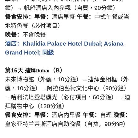
鐘）→
帆船酒店入內參觀（自費，
90
分鐘）
餐食安排：早餐：
酒店早餐
午餐：
中式午餐或当
地特色餐（必付项目）
晚餐：
不含晚餐
酒店：
Khalidia Palace Hotel Dubai; Asiana
Grand Hotel;
同級
第
1
6
天
（
B
）
迪拜
Dubai
未來博物館（外觀，
10
分鐘）→迪拜金相框（外
觀，
10
分鐘）→阿拉伯藝術文化中心（
90
分鐘）
→哈利法塔登塔觀光（必付項目，
60
分鐘）→
迪
拜購物中心（
120
分鐘）
餐食安排：早餐：
酒店内早餐
午餐：
自理
晚餐：
皇家亚特兰蒂斯酒店自助晚餐（自费，
90
分钟）