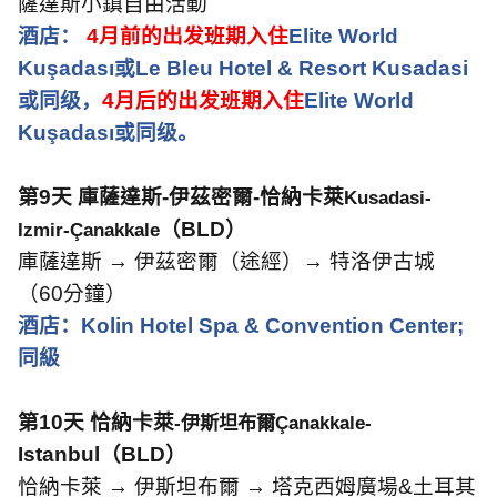
薩達斯小鎮自由活動
酒店
：
4
月前的出发班期入住
Elite World
Kuşadası
或
Le Bleu Hotel & Resort Kusadasi
或同级，
4
月后的出发班期入住
Elite World
Kuşadası
或同级。
第
9
天
庫薩達斯
-
伊茲密爾
-
恰納卡萊
Kusadasi-
（
BLD
）
Izmir-Çanakkale
庫薩達斯 → 伊茲密爾（途經）→ 特洛伊古城
（
60
分鐘）
酒店：
Kolin Hotel Spa & Convention Center;
同級
第
10
天
恰納卡萊
-
伊斯坦布爾
Çanakkale-
Istanbul
（
BLD
）
恰納卡萊
→
伊斯坦布爾 → 塔克西姆廣場
&
土耳其