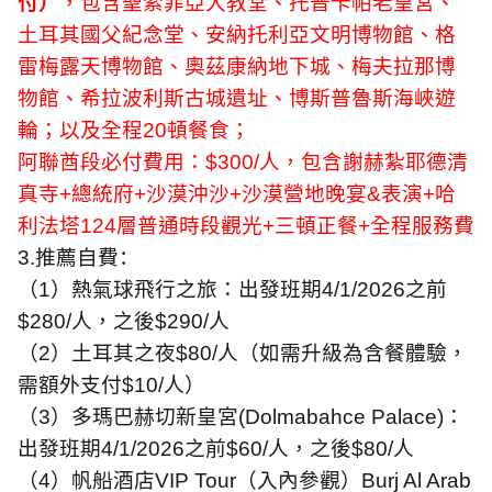
付）
，包含聖索菲亞大教堂、托普卡帕老皇宮、
土耳其國父紀念堂、安納托利亞文明博物館、格
雷梅露天博物館、奧茲康納地下城、梅夫拉那博
物館、希拉波利斯古城遺址、博斯普魯斯海峽遊
輪；以及全程
20
頓餐食；
阿聯酋段必付費用：
$300/
人，包含謝赫紮耶德清
真寺
+
總統府
+
沙漠沖沙
+
沙漠營地晚宴
&
表演
+
哈
利法塔
124
層普通時段觀光
+
三頓正餐
+
全程服務費
3.
推薦自費：
（
1
）熱氣球飛行之旅：出發班期
4/1/2026
之前
$280/
人，之後
$290/
人
（
2
）土耳其之夜
$80/
人（如需升級為含餐體驗，
需額外支付
$10/
人）
（
3
）多瑪巴赫切新皇宮
(Dolmabahce Palace)
：
出發班期
4/1/2026
之前
$60/
人，之後
$80/
人
（
4
）帆船酒店
VIP Tour
（入內參觀）
Burj Al Arab