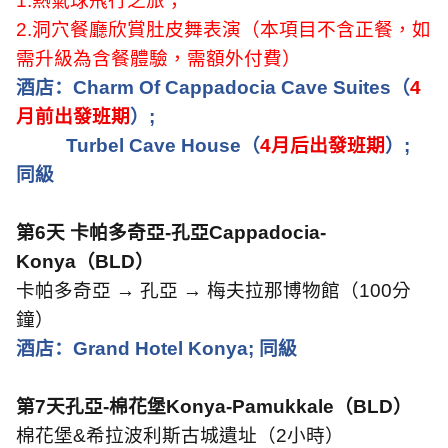
1.
熱氣球飛行之旅；
2.
洞穴餐廳欣賞肚皮舞表演（本項目不含正餐，如
需升級為含餐體驗，需額外付費）
酒店：
Charm Of Cappadocia Cave Suites
（
4
月前出發班期
）
;
Turbel Cave House
（
4
月后出發班期
）
;
同級
第
6
天
卡帕多奇亞
-
孔亞
Cappadocia-
Konya
（
BLD
）
卡帕多奇亞 → 孔亞 → 梅夫拉那博物館（
100
分
鐘）
酒店：
Grand Hotel Konya;
同級
第
7
天
孔亞
-
棉花堡
Konya
-Pamukkale
（
BLD
）
棉花堡
&
希拉波利斯古城遺址（
2
小時）