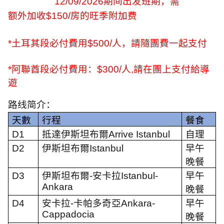
12/09/2026
期间出发班期，需
额外加收
$150/
房的旺季附加费
*
土耳其段必付費用
$500/
人，請隨團費一起支付
*
阿聯酋段必付費用：
$300/
人
,
請在團上支付給導
遊
路线简介：
天數
行程
餐食
D1
抵達伊斯坦布爾
Arrive Istanbul
自理
D2
伊斯坦布爾
Istanbul
早午
晚餐
D3
伊斯坦布爾
-
安卡拉
Istanbul-
早午
Ankara
晚餐
D4
安卡拉
-
卡帕多奇亞
Ankara-
早午
Cappadocia
晚餐