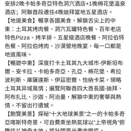
安排
2
晚卡帕多奇亞特色洞穴酒店
+1
晚棉花堡溫泉
酒店；阿聯酋段連住
4
晚迪拜當地五星酒店。
【地道美食】暢享各國美食，解鎖舌尖上的中
東：土耳其烤肉餐、洞穴瓦罐特色餐、百年老店
特色
Pizza
、烤羊排、五星級酒店晚餐、阿拉伯特
色餐、阿拉伯烤肉、沙漠營地晚宴，每一口都是
地道風味。
【暢遊中東】深度打卡土耳其九大城市
-
伊斯坦布
爾、安卡拉、卡帕多奇亞、孔亞、棉花堡、希拉
波利斯、庫薩達斯、伊茲密爾、恰納卡菜，領略
土耳其异域風情；遍覽阿聯酋四大酋長國
-
迪拜、
阿布扎比、沙迦、阿治曼，解鎖中東的奢華與熱
情，不留出行遺憾。
【飽覽美景】探秘“十大地球美景”之一的卡帕多奇
亞喀斯特奇景，可自費乘坐熱氣球以“上帝視角”俯
瞰這片神奇大地，將壯闊風光盡收眼底。