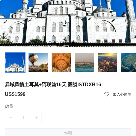
异域风情土耳其+阿联酋16天 團號ISTDXB16
US$1599
加入心願單
數量
售罄