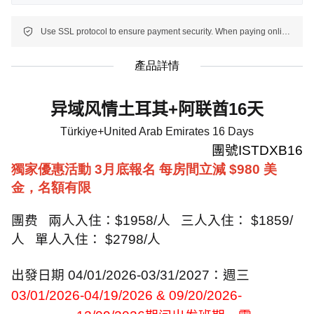
Use SSL protocol to ensure payment security. When paying online, your payment information is protected.
產品詳情
异域风情土耳其
+
阿联酋
16
天
Türkiye+United Arab Emirates
16 Days
團號
ISTDXB16
獨家優惠活動 3月底報名 每房間立減 $980 美
金，名額有限
團费
兩人入住：
$1
958
/
人
三人入住：
$1
85
9/
人
單人入住：
$2798/
人
出發日期
0
4
/
01
/2026-
03
/
31
/202
7
：週三
03/01/2026-04/19/2026 & 09/20/2026-