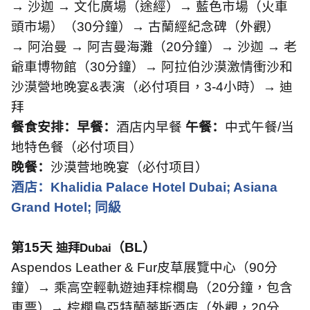
→
沙迦
→
文化廣場（途經）→
藍色市場（火車
頭市場）（
30
分鐘）→
古蘭經紀念碑（外觀）
→
阿治曼 → 阿吉曼海灘（
20
分鐘）→
沙迦
→
老
爺車博物館（
30
分鐘）→
阿拉伯沙漠激情衝沙和
沙漠營地晚宴
&
表演（必付項目，
3-4
小時）→
迪
拜
餐食安排：早餐：
酒店内早餐
午餐：
中式午餐
/
当
地特色餐（必付项目）
晚餐：
沙漠营地晚宴（必付项目）
酒店：
Khalidia Palace Hotel Dubai; Asiana
Grand Hotel;
同級
第
1
5
天
（
BL
）
迪拜
Dubai
Aspendos Leather & Fur
皮草展覽中心（
90
分
鐘）→
乘高空輕軌遊迪拜棕櫚島（
20
分鐘，包含
車票）→
棕櫚島亞特蘭蒂斯酒店（外觀，
20
分