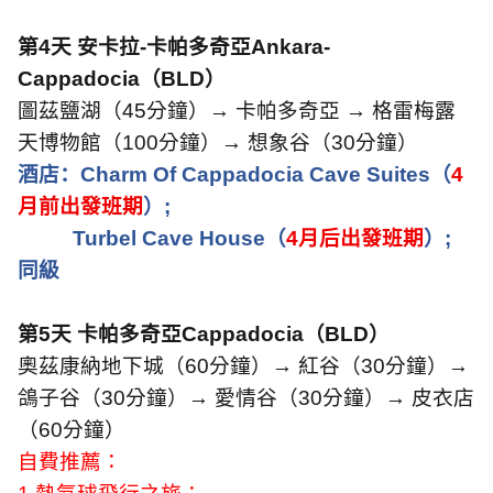
第
4
天
安卡拉
-
卡帕多奇亞
Ankara-
Cappadocia
（
BLD
）
圖茲鹽湖（
45
分鐘）→ 卡帕多奇亞 → 格雷梅露
天博物館（
100
分鐘）→ 想象谷（
30
分鐘）
酒店：
Charm Of Cappadocia Cave Suites
（
4
月前出發班期
）
;
Turbel Cave House
（
4
月后出發班期
）
;
同級
第
5
天
卡帕多奇亞
Cappadocia
（
BLD
）
奧茲康納地下城（
60
分鐘）→ 紅谷（
30
分鐘）→
鴿子谷（
30
分鐘）→ 愛情谷（
30
分鐘）→ 皮衣店
（
60
分鐘）
自費推薦：