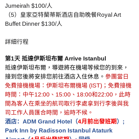
Jumeirah
$100/
人
（
5
）皇家亞特蘭蒂斯酒店自助晚餐
Royal Art
Buffet Dinner
$130/
人
詳細行程
第
1
天 抵達伊斯坦布爾
A
rrive Istanbul
抵達伊斯坦布爾，導遊將在機場等候您的到來，
接到您後將安排您前往酒店入住休息。
參團當日
免費接機機場：伊斯坦布爾機場
(IST)
；免費接機
時間：中午
12:00
、
15:00
、
18:00
和
22:00
，此時
間為客人在乘坐的航司取行李處拿到行李後與我
司工作人員匯合時間，逾時不候。
酒店：
ADM Grand Hotel
（
4
月前出發班期
）
;
Park Inn by Radisson Istanbul Ataturk