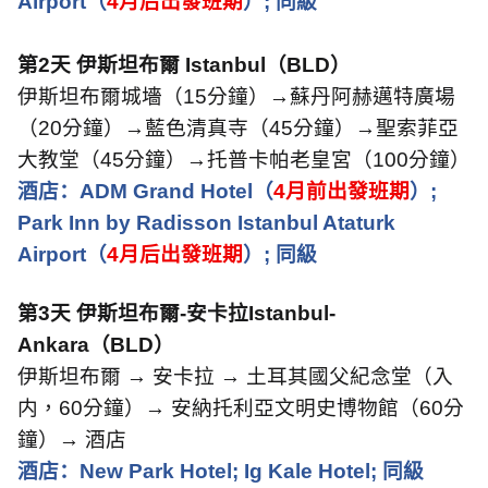
Airport
（
4
月后出發班期
）
;
同級
第
2
天 伊斯坦布爾
Istanbul
（
BLD
）
伊斯坦布爾城墻（
15
分鐘）→蘇丹阿赫邁特廣場
（
20
分鐘）→藍色清真寺（
45
分鐘）→聖索菲亞
大教堂（
45
分鐘）→托普卡帕老皇宮（
100
分鐘）
酒店：
ADM Grand Hotel
（
4
月前出發班期
）
;
Park Inn by Radisson Istanbul Ataturk
Airport
（
4
月后出發班期
）
;
同級
第
3
天
伊斯坦布爾
-
安卡拉
Istanbul-
Ankara
（
BLD
）
伊斯坦布爾 → 安卡拉 → 土耳其國父紀念堂（入
内，
60
分鐘）→ 安納托利亞文明史博物館（
60
分
鐘）→
酒店
酒店：
New Park Hotel; Ig Kale Hotel;
同級