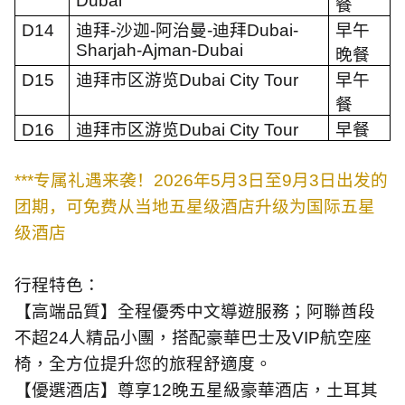
Dubai
餐
D14
迪拜
-
沙迦
-
阿治曼
-
迪拜
Dubai-
早午
Sharjah-Ajman-Dubai
晚餐
D15
迪拜市区游览
Dubai City Tour
早午
餐
D16
迪拜市区游览
Dubai City Tour
早餐
***
专属礼遇来袭！
2026
年
5
月
3
日至
9
月
3
日出发的
团期，可免费从当地五星级酒店升级为国际五星
级酒店
行程特色：
【高端品質】全程優秀中文導遊服務；阿聯酋段
不超
24
人精品小團，搭配豪華巴士及
VIP
航空座
椅，全方位提升您的旅程舒適度。
【優選酒店】尊享
12
晚五星級豪華酒店，土耳其