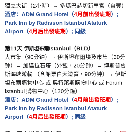
獨立大街（
2
小時）→
多瑪巴赫切新皇宮（自費）
酒店：
ADM Grand Hotel
（
4
月前出發班期
）
;
Park Inn by Radisson Istanbul Ataturk
Airport
（
4
月后出發班期
）
;
同級
第
11
天
Istanbul
（
BLD
）
伊斯坦布爾
大市集（
90
分钟）→ 伊斯坦布爾埃及市集（
60
分
钟）→ 加達拉石塔（外觀，
20
分钟）→ 博斯普魯
斯海峽遊輪 （含船票白天遊覽，
90
分钟）→ 伊斯
坦布爾購物中心 或 奧特萊斯購物中心 或
Forum
Istanbul
購物中心（
120
分鐘）
酒店：
ADM Grand Hotel
（
4
月前出發班期
）
;
Park Inn by Radisson Istanbul Ataturk
Airport
（
4
月后出發班期
）
;
同級