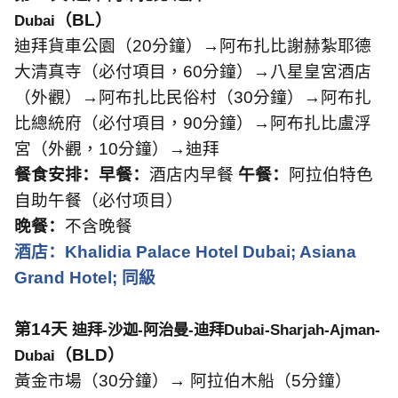
（
BL
）
Dubai
迪拜貨車公園（
20
分鐘）→阿布扎比謝赫紮耶德
大清真寺（必付項目，
60
分鐘）→八星皇宮酒店
（外觀）→阿布扎比民俗村（
30
分鐘）→阿布扎
比總統府（必付項目，
90
分鐘）→阿布扎比盧浮
宮（外觀，
10
分鐘）→迪拜
餐食安排：早餐：
酒店内早餐
午餐：
阿拉伯特色
自助午餐（必付项目）
晚餐：
不含晚餐
酒店：
Khalidia Palace Hotel Dubai; Asiana
Grand Hotel;
同級
第
1
4
天
迪拜
-
沙迦
-
阿治曼
-
迪拜
Dubai-Sharjah-Ajman-
（
BL
D
）
Dubai
黃金市場（
30
分鐘）→
阿拉伯木船（
5
分鐘）