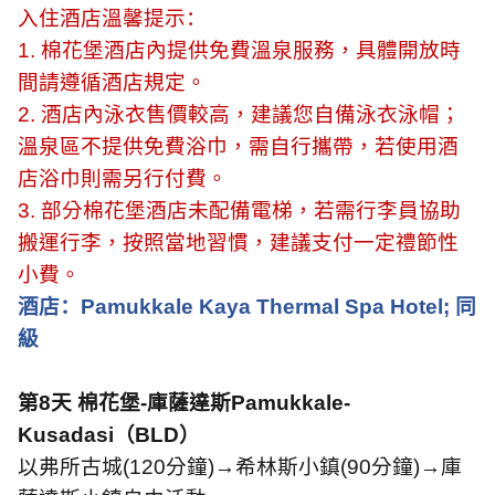
入住酒店溫馨提示：
1.
棉花堡酒店內提供免費溫泉服務，具體開放時
間請遵循酒店規定。
2.
酒店內泳衣售價較高，建議您自備泳衣泳帽；
溫泉區不提供免費浴巾，需自行攜帶，若使用酒
店浴巾則需另行付費。
3.
部分棉花堡酒店未配備電梯，若需行李員協助
搬運行李，按照當地習慣，建議支付一定禮節性
小費。
酒店：
Pamukkale Kaya Thermal Spa Hotel;
同
級
第
8
天
棉花堡
-
庫薩達斯
Pamukkale-
Kusadasi
（
BLD
）
以弗所古城
(120
分鐘
)
→希林斯小鎮
(90
分鐘
)
→庫