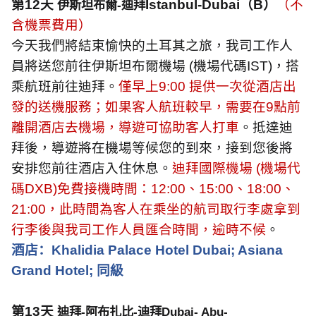
第
12
天
Istanbul-Dubai
（
B
）
（不
伊斯坦布爾
-
迪拜
含機票費用）
今天我們將結束愉快的土耳其之旅，我司工作人
員將送您前往伊斯坦布爾機場
(
機場代碼
IST)
，搭
乘航班前往迪拜。
僅早上
9:00
提供一次從酒店出
發的送機服務；如果客人航班較早，需要在
9
點前
離開酒店去機場，導遊可協助客人打車
。抵達迪
拜後，導遊將在機場等候您的到來，接到您後將
安排您前往酒店入住休息。
迪拜國際機場
(
機場代
碼
DXB)
免費接機時間：
12:00
、
15:00
、
18:00
、
21:00
，此時間為客人在乘坐的航司取行李處拿到
行李後與我司工作人員匯合時間，逾時不候
。
酒店：
Khalidia Palace Hotel Dubai; Asiana
Grand Hotel;
同級
第
1
3
天
迪拜
-
阿布扎比
-
迪拜
Dubai- Abu-