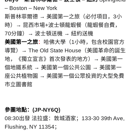
– Boston – New York
斯普林菲爾德 → 美國第一之旅（必付項目，
3
小
時）→ 昆西市場
+
波士頓龍蝦餐（龍蝦餐自費，
70
分鐘）→ 波士頓送機 → 紐約送機
美國第一之旅
：
哈佛大學（
1
小時，包含校園官方
導覽）
→ The Old State House
（美國革命的誕生
地，《獨立宣言》首次發表的地方）
→
美國第一
個地鐵系統
→
美國第一個公共公園
→
美國第一
座公共植物園
→
美國第一個公眾投資的大型免費
市立圖書館
參團地點：
(JP-NY6Q)
08:30
出發 法拉盛：敦城酒家；
133-30 39th Ave,
Flushing, NY 11354
；