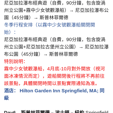
尼亞加拉瀑布經典遊（自費，
90
分鐘，包含旋渦
州立公園
+
霧中少女號觀瀑船）
→
尼亞加拉瀑布公
園（
45
分鐘）→ 斯普林菲爾德
冬季行程安排（以霧中少女號觀瀑船關閉開
始）：
尼亞加拉瀑布經典遊（自費，
90
分鐘，包含旋渦
州立公園
+
尼亞加拉古堡州立公園）
→
尼亞加拉瀑
布公園（
45
分鐘）→ 斯普林菲爾德
特別說明：
霧中少女號觀瀑船，
4
月底
-10
月對外開放（視河
面冰凍情況而定），遊船關閉後行程將不再前往
該景點，具體關閉時間以景點實際通知為准。
酒店：
Hilton Garden Inn Springfield, MA;
同
級
Day6
斯普林菲爾德 – 波士頓 – 紐約
Springfield