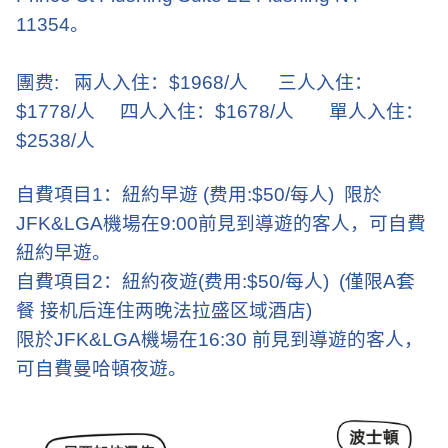
11354
。
團费
:
兩人入住：
$1968/
人
三人入住：
$1778/
人
四人入住：
$1678/
人
單人入住：
$2538/
人
自費項目
1
：紐約早遊
(
费用
:$50/
每人
)
限於
JFK&LGA
機場在
9:00
前見到導遊的客人，可自費
紐約早遊。
自費項目
2
：紐約夜遊
(
费用
:$50/
每人
)
(
僅限
A
套
餐 接机后连住两晚法拉盛区域酒店
)
限於
JFK&LGA
機場在
16:30
前見到導遊的客人，
可自費曼哈頓夜遊。