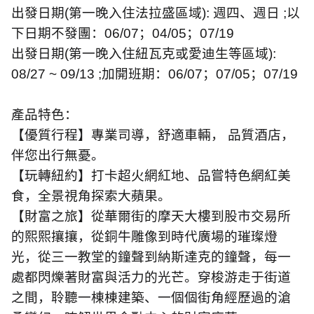
出發日期
(
第一晚入住法拉盛區域
):
週四、週日 ;
以
下日期不發團：
06/07
；
04/05
；
07/19
出發日期
(
第一晚入住紐瓦克或愛迪生等區域
):
08/27 ~ 09/13 ;
加開班期：
06/07
；
07/05
；
07/19
產品特色：
【優質行程】專業司導，舒適車輛， 品質酒店，
伴您出行無憂。
【玩轉紐約】打卡超火網紅地、品嘗特色網紅美
食，全景視角探索大蘋果。
【財富之旅】從華爾街的摩天大樓到股市交易所
的熙熙攘攘，從銅牛雕像到時代廣場的璀璨燈
光，從三一教堂的鐘聲到納斯達克的鐘聲，每一
處都閃爍著財富與活力的光芒。穿梭游走于街道
之間，聆聽一棟棟建築、一個個街角經歷過的滄