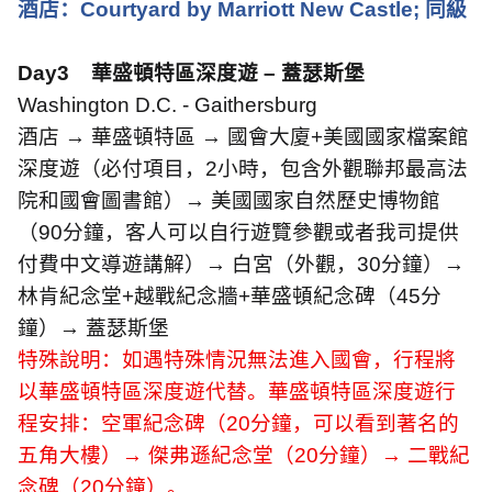
酒店：
Courtyard by Marriott New Castle;
同級
Day3
華盛頓特區深度遊 – 蓋瑟斯堡
Washington D.C. - Gaithersburg
酒店 → 華盛頓特區 → 國會大廈
+
美國國家檔案館
深度遊（必付項目，
2
小時，包含外觀聯邦最高法
院和國會圖書館）→ 美國國家自然歷史博物館
（
90
分鐘，客人可以自行遊覽參觀或者我司提供
付費中文導遊講解）→ 白宮（外觀，
30
分鐘）→
林肯紀念堂
+
越戰紀念牆
+
華盛頓紀念碑（
45
分
鐘）→ 蓋瑟斯堡
特殊說明：如遇特殊情況無法進入國會，行程將
以華盛頓特區深度遊代替。華盛頓特區深度遊行
程安排：空軍紀念碑（
20
分鐘，可以看到著名的
五角大樓）
→
傑弗遜紀念堂（
20
分鐘）
→
二戰紀
念碑（
20
分鐘）。