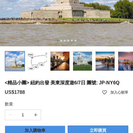
<精品小團> 紐約出發 美東深度遊6/7日 團號: JP-NY6Q
US$1788
加入心願單
數量
加入購物車
立即購買