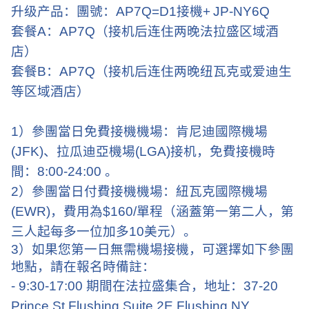
升级产品：團號：
AP7Q=D1
接機
+
JP-NY6Q
套餐
A
：
AP7Q
（接机后连住两晚法拉盛区域酒
店）
套餐
B
：
AP7Q
（接机后连住两晚纽瓦克或爱迪生
等区域酒店）
1
）參團當日免費接機機場：肯尼迪國際機場
(JFK)
、拉瓜迪亞機場
(LGA)
接机，免費接機時
間：
8:00-24:00
。
2
）參團當日付費接機機場：紐瓦克國際機場
(EWR)
，費用為
$160/
單程（涵蓋第一第二人，第
三人起每多一位加多
10
美元）。
3
）
如果您第一日無需機場接機，可選擇如下參團
地點，請在報名時備註：
- 9:30-17:00
期間在法拉盛集合，地址：
37-20
Prince St Flushing Suite 2E Flushing NY