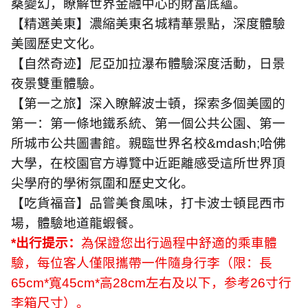
桑變幻，瞭解世界金融中心的財富底蘊。
【精選美東】濃縮美東名城精華景點，深度體驗
美國歷史文化。
【自然奇迹】尼亞加拉瀑布體驗深度活動，日景
夜景雙重體驗。
【第一之旅】深入瞭解波士頓，探索多個美國的
第一：第一條地鐵系統、第一個公共公園、第一
所城市公共圖書館。親臨世界名校
&mdash;
哈佛
大學，在校園官方導覽中近距離感受這所世界頂
尖學府的學術氛圍和歷史文化。
【吃貨福音】品嘗美食風味，打卡波士頓昆西市
場，體驗地道龍蝦餐。
*
出行提示：
為保證您出行過程中舒適的乘車體
驗，每位客人僅限攜帶一件隨身行李（限：長
65cm*
寬
45cm*
高
28cm
左右及以下，参考
26
寸行
李箱尺寸）。