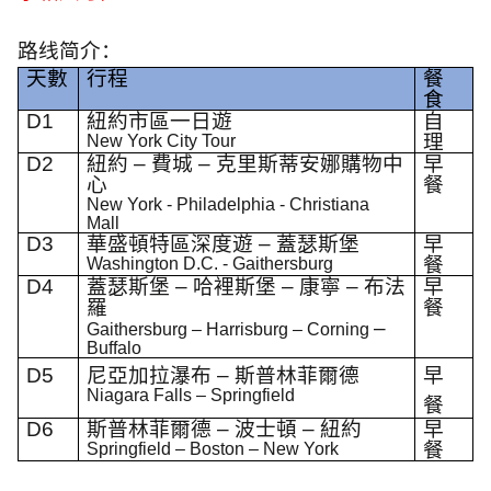
路线简介：
天數
行程
餐
食
D1
紐約市區一日遊
自
理
New York City Tour
D2
紐約
–
費城
–
克里斯蒂安娜購物中
早
心
餐
New York - Philadelphia - Christiana
Mall
D3
華盛頓特區深度遊
–
蓋瑟斯堡
早
餐
Washington D.C. - Gaithersburg
D4
蓋瑟斯堡
–
哈裡斯堡
–
康寧
–
布法
早
羅
餐
–
Gaithersburg – Harrisburg – Corning
Buffalo
D5
尼亞加拉瀑布
–
斯普林菲爾德
早
Niagara Falls – Springfield
餐
D6
斯普林菲爾德
–
波士頓
–
紐約
早
餐
Springfield – Boston – New York