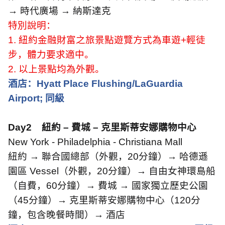
→ 時代廣場 → 納斯達克
特別說明：
1.
紐約金融財富之旅景點遊覽方式為車遊
+
輕徒
步，體力要求適中。
2.
以上景點均為外觀。
酒店：
Hyatt Place Flushing/LaGuardia
Airport;
同級
Day2
紐約 – 費城 – 克里斯蒂安娜購物中心
New York - Philadelphia - Christiana Mall
紐約 → 聯合國總部（外觀，
20
分鐘）→ 哈德遜
園區
Vessel
（外觀，
20
分鐘）→ 自由女神環島船
（自費，
60
分鐘）→ 費城 → 國家獨立歷史公園
（
45
分鐘）→ 克里斯蒂安娜購物中心（
120
分
鐘，包含晚餐時間）→ 酒店