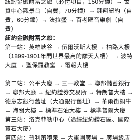
紐約金融財富之旅（必付項目，
150
分鐘）→ 世
貿中心觀景台（自費，
70
分鐘）→ 翱翔紐約（自
費，
60
分鐘）→ 法拉盛 → 百老匯音樂劇（自
費）
紐約金融財富之旅：
第一站：英雄峽谷 → 伍爾沃斯大樓 → 柏路大樓
（
1899-1901
年間世界最高的摩天大樓） → 波特
大廈 → 聖保羅教堂 → 電報大樓
第二站：公平大廈 → 三一教堂 → 聯邦儲蓄銀行
→ 聯邦大廳 → 紐約證券交易所 → 特朗普大樓 →
德意志銀行舊址（大通銀行舊址）→ 華爾街銅牛
→ 海關大樓 → 標準石油大樓 → 標準普爾大廈
第三站：洛克菲勒中心（途經紐約鑽石區、國際
寶石大廈）
第四站：普利策噴泉 → 大軍團廣場 → 廣場飯店