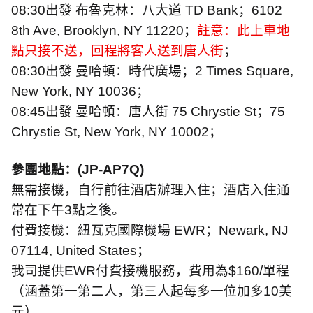
08:30
出發 布魯克林：八大道
TD Bank
；
6102
8th Ave, Brooklyn, NY 11220
；
註意：此上車地
點只接不送，回程將客人送到唐人街
；
08:30
出發 曼哈頓：時代廣場；
2 Times Square,
New York, NY 10036
；
08:45
出發 曼哈頓：唐人街
75 Chrystie St
；
75
Chrystie St, New York, NY 10002
；
參團地點：
(JP-AP7Q)
無需接機，自行前往酒店辦理入住；酒店入住通
常在下午
3
點之後。
付費接機：紐瓦克國際機場
EWR
；
Newark, NJ
07114, United States
；
我司提供
EWR
付費接機服務，費用為
$160/
單程
（涵蓋第一第二人，第三人起每多一位加多
10
美
元）。