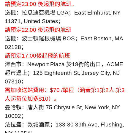
請預定
23:00
後起飛的航班。
送機：拉瓜迪亞機場
LGA
；
East Elmhurst, NY
11371, United States
；
請預定
22:00
後起飛的航班
送機：波士頓羅根機場
BOS
；
East Boston, MA
02128
；
請預定
17:00
後起飛的航班
澤西市：
Newport Plaza
於
18
街的出口，
ACME
超市邊上；
125 Eighteenth St, Jersey City, NJ
07310
；
需加收送站費用：
$70 /
單程（涵蓋第
1
第
2
人
,
第
3
人起每位加多
$10
）。
曼哈頓：唐人街
75 Chrystie St, New York, NY
10002
；
法拉盛：敦城酒家；
133-30 39th Ave, Flushing,