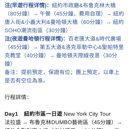
注
(
早遊行程详情
)
：
紐約市政廳
&
布魯克林大橋
（
80
分鐘）
→
午餐（
45
分鐘，費用自理）
→
紐約
唐人街
&
小義大利
&
曼哈頓大橋（
60
分鐘）
→
紐約
SOHO
潮流街區（
30
分鐘）
注
(
夜遊曼哈頓行程详情
)
：
百老匯大道
&
時代廣場
（
45
分鐘）
→
第五大道
&
洛克菲勒中心
&
聖帕特里
克教堂（
40
分鐘）
→
曼哈頓天際線夜景（
30
分
鐘）
备注：提前預定，保證有位；團上預定，以車上
是否有空位為准。
行程詳情：
Day1
紐約市區一日遊
New York City Tour
法拉盛 → 布魯克林
DUMBO
藝術區（
45
分鐘）→