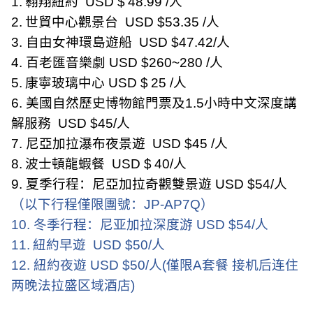
1.
翱翔紐約
USD $
48.99 /
人
2.
世貿中心觀景台
USD $53.35 /
人
3.
自由女神環島遊船
USD $47.42/
人
4.
百老匯音樂劇
USD $260~280 /
人
5.
康寧玻璃中心
USD $
25 /
人
6.
美國自然歷史博物館門票及
1.5
小時中文深度講
解服務
USD $45/
人
7.
尼亞加拉瀑布夜景遊
USD $45 /
人
8.
波士頓龍蝦餐
USD $
40/
人
9.
夏季行程：尼亞加拉奇觀雙景遊
USD $54/
人
（以下行程僅限團號：
JP-AP7Q
）
10.
冬季行程：尼亚加拉深度游
USD $54/
人
11.
紐約早遊
USD $50/
人
12.
紐約夜遊
USD $50/
人
(
僅限
A
套餐 接机后连住
两晚法拉盛区域酒店
)