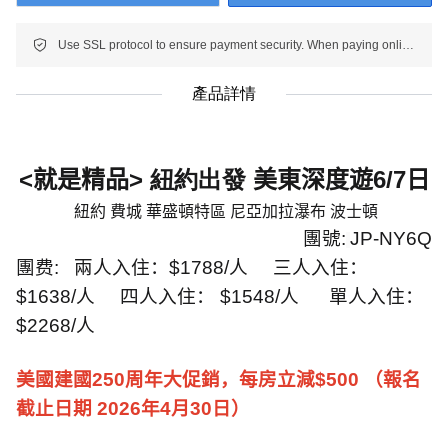
Use SSL protocol to ensure payment security. When paying online, your payment information is protected.
產品詳情
<就是精品>
紐約出發
美東深度遊
6/7
日
紐約 費城 華盛頓特區 尼亞加拉瀑布 波士頓
團號
:
JP-NY6Q
團费
:
兩人入住：
$1788/
人
三人入住：
$1638/
人
四人入住：
$1548/
人
單人入住：
$2268/
人
美國建國250周年大促銷，每房立減$500 （報名
截止日期 2026年4月30日）