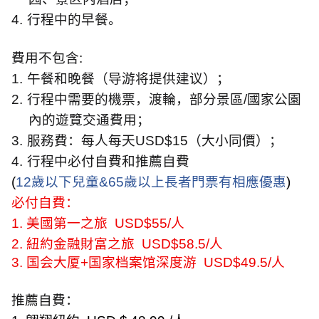
4.
行程中的早餐。
費用不包含
:
1.
午餐和晚餐（导游将提供建议）；
2.
行程中需要的機票，渡輪，部分景區
/
國家公園
內的遊覽交通費用；
3.
服務費：每人每天
USD$15
（大小同價）；
4.
行程中必付自費和推薦自費
(
12
歲以下兒童
&65
歲以上長者門票有相應優惠
)
必付自費：
1.
美國第一之旅
USD$55/
人
2.
紐約金融財富之旅
USD$58.5/
人
3.
国会大厦
+
国家档案馆深度游
USD$49.5/
人
推薦自費：