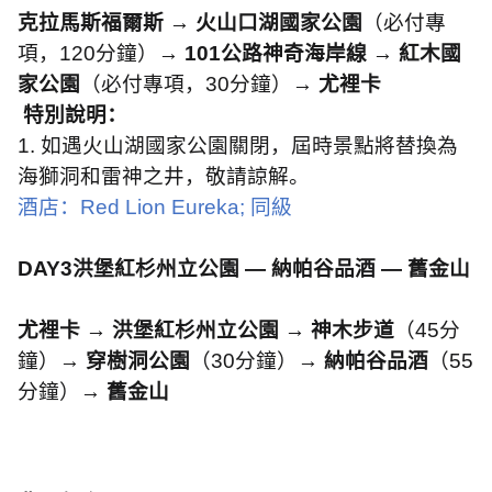
克拉馬斯福爾斯 → 火山口湖國家公園
（必付專
項，
120
分鐘）→
101
公路神奇海岸線
→
紅木國
家公園
（必付專項，
30
分鐘）→
尤裡卡
特別說明：
1.
如遇火山湖國家公園關閉，屆時景點將替換為
海獅洞和雷神之井，敬請諒解。
酒店：
Red Lion Eureka;
同級
DAY3
洪堡紅杉州立公園 — 納帕谷品酒 — 舊金山
尤裡卡 → 洪堡紅杉州立公園 → 神木步道
（
45
分
鐘）→
穿樹洞公園
（
30
分鐘）→
納帕谷品酒
（
55
分鐘）→
舊金山