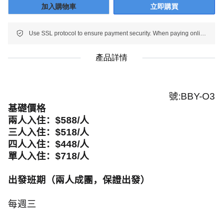
加入購物車
立即購買
Use SSL protocol to ensure payment security. When paying online, your payment information is protected.
產品詳情
號:BBY-
O3
基礎價格
兩人入住：
$588
/
人
三人入住：
$518
/
人
四人入住：
$448
/
人
單人入住：
$718
/
人
出發班期（兩人成團，保證出發）
每週三