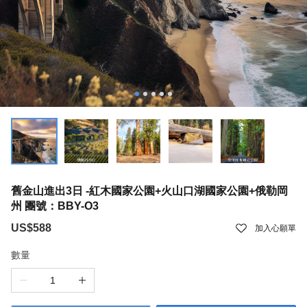
舊金山進出3日 -紅木國家公園+火山口湖國家公園+俄勒岡
州 團號：BBY-O3
US$588
加入心願單
數量