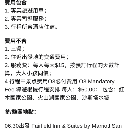
費用包含
1.
專業旅遊用車；
2.
專業司導服務；
3.
行程所含酒店住宿。
費用不含
1.
三餐；
2.
往返出發地的交通費用；
3.
服務費：每人每天
$15
，按預訂行程的天數計
算，大人小孩同價；
4.
行程中景点费用
O3
必付費用
O3 Mandatory
Fee
導遊根據行程安排 每人：
$50.00
； 包含：紅
木國家公園、火山湖國家公園、沙斯塔水壩
參
/
離
團地點：
06:30
出發
Fairfield Inn & Suites by Marriott San