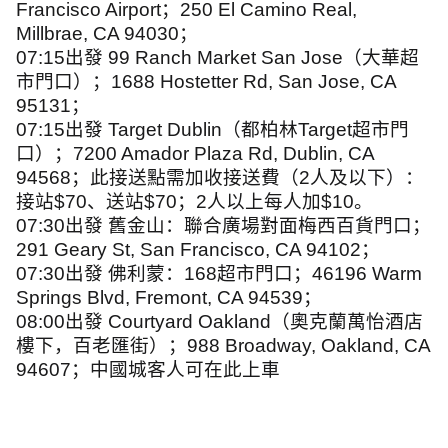
Francisco Airport
；
250 El Camino Real,
Millbrae, CA 94030
；
07:15
出發
99 Ranch Market San Jose
（大華超
市門口）；
1688 Hostetter Rd, San Jose, CA
95131
；
07:15
出發
Target Dublin
（都柏林
Target
超市門
口）；
7200 Amador Plaza Rd, Dublin, CA
94568
；此接送點需加收接送費（
2
人及以下）：
接站
$70
、送站
$70
；
2
人以上每人加
$10
。
07:30
出發
舊金山：聯合廣場對面梅西百貨門口；
291 Geary St, San Francisco, CA 94102
；
07:30
出發
佛利蒙：
168
超市門口；
46196 Warm
Springs Blvd, Fremont, CA 94539
；
08:00
出發
Courtyard Oakland
（奧克蘭萬怡酒店
樓下，百老匯街）；
988 Broadway, Oakland, CA
94607
；中國城客人可在此上車