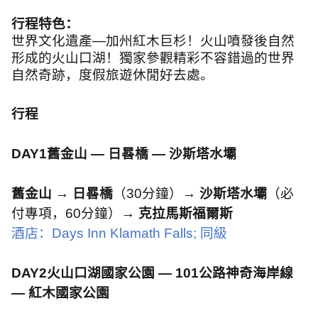
行程特色：
世界文化遺產—加州紅木巨杉！火山噴發後自然
形成的火山口湖！獨家參觀精彩不容錯過的世界
自然奇跡，度假旅遊休閒好去處。
行程
DAY1
舊金山 — 日晷橋 — 沙斯塔水壩
舊金山
→
日晷橋
（
30
分鐘）→
沙斯塔水壩
（必
付專項，
60
分鐘）→
克拉馬斯福爾斯
酒店：
Days Inn Klamath Falls;
同級
DAY2
火山口湖國家公園 —
101
公路神奇海岸線
— 紅木國家公園