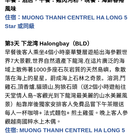
早餐：酒店，午餐：雞肉河粉，晚餐：海鮮春捲
風味
住宿：
MUONG THANH CENTREL HA LONG 5
Star
或同級
第
3
天 下龙湾
Halongbay
（
BLD
）
早餐後客人乘坐
4
個小時豪華雙層遊船出海參觀世
界
7
大景觀
,
世界自然遺產下龍灣
,
在這片廣泛的海
域上散佈著
1000
多座石灰岩質的天然島嶼，象散
落在海上的星星，蔚成海上石林之奇景。
溶洞
,
鬥
雞石
,
頂香爐
,
貓頭山
,
狗狼石頭（送
2
個小時遊船往
天堂情人島
~
客觀光到下龍灣最美麗的山水美麗風
景）船靠岸後獨家安排客人免費品嘗下午茶贈送
每人一杯咖啡
+
法式麵包
+
煎土雞蛋。晚上客人參
觀越南國粹水上木偶。
住宿
: MUONG THANH CENTREL HA LONG 5