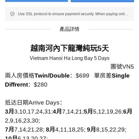
Use SSL protocol to ensure payment security. When paying online, your payment information is protected.
產品詳情
越南河內下龍灣純玩
5天
Vietnam Hanoi Ha Long Bay 5 Days
團號
VN5
兩人房價格
Twin/Double
：
$699
單房差
Single
Diff
rernt
：
$280
抵达日期
Arrive Days
：
3
月
3,10,17,24,31;
4
月
7,14,21;
5
月
5,12,19,26;
6
月
2,9,16,23,30;
7
月
7,14,21,28;
8
月
4,11,18,25;
9
月
8,15,22,29;
10
月
6,13,20,27;