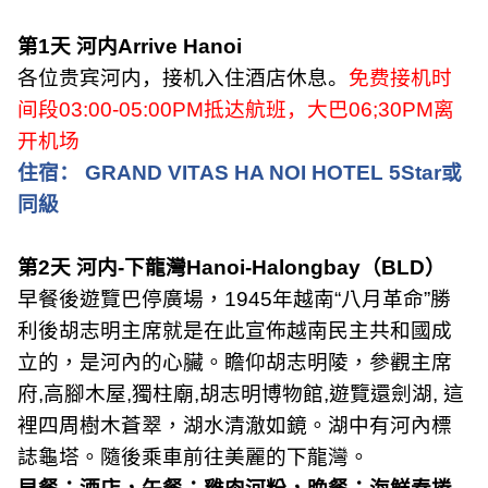
第
1
天 河内
Arrive Hanoi
各位贵宾河内，接机入住酒店休息。
免费接机时
间段
03:00-05:00PM
抵达航班，大巴
06;30PM
离
开机场
住宿：
GRAND VITAS HA NOI HOTEL 5Star
或
同級
第
2
天 河内
-
下龍灣
Hanoi-Halongbay
（
BLD
）
早餐後遊覽巴停廣場，
1945
年越南
“
八月革命
”
勝
利後胡志明主席就是在此宣佈越南民主共和國成
立的，是河內的心臟。瞻仰胡志明陵，參觀主席
府
,
高腳木屋
,
獨柱廟
,
胡志明博物館
,
遊覽還劍湖
,
這
裡四周樹木蒼翠，湖水清澈如鏡。湖中有河內標
誌龜塔。隨後乘車前往美麗的下龍灣。