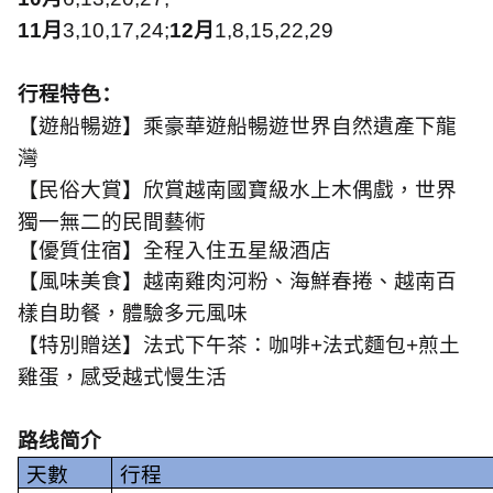
11
月
3,10,17,24;
12
月
1,8,15,22,29
行程特色：
【遊船暢遊】乘豪華遊船暢遊世界自然遺產下龍
灣
【民俗大賞】欣賞越南國寶級水上木偶戲，世界
獨一無二的民間藝術
【優質住宿】全程入住五星級酒店
【風味美食】越南雞肉河粉、海鮮春捲、越南百
樣自助餐，體驗多元風味
【特別贈送】法式下午茶：咖啡
+
法式麵包
+
煎土
雞蛋，感受越式慢生活
路线简介
天數
行程