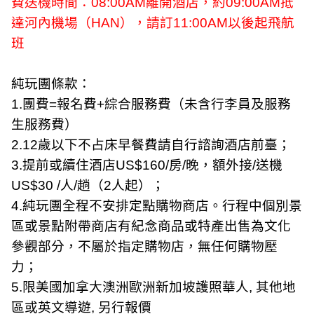
費送機時間：
08:00AM
離開酒店，約
09:00AM
抵
達河內機場（
HAN
），請訂
11:00AM
以後起飛航
班
純玩團條款：
1.
團費
=
報名費
+
綜合服務費（未含行李員及服務
生服務費）
2.12
歲以下不占床早餐費請自行諮詢酒店前臺；
3.
提前或續住酒店
US$160/
房
/
晚，額外接
/
送機
US$30 /
人
/
趟（
2
人起）；
4.
純玩團全程不安排定點購物商店。行程中個別景
區或景點附帶商店有紀念商品或特產出售為文化
參觀部分，不屬於指定購物店，無任何購物壓
力；
5.
限美國加拿大澳洲歐洲新加坡護照華人
,
其他地
區或英文導遊
,
另行報價