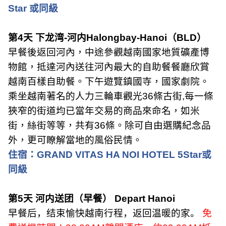
Star
或同級
第
4
天 下龙湾
-
河内
Halongbay-Hanoi
（
BLD
）
早餐後返回河內，中途參觀越南國家地質礦產博
物館，抵達河內送往河內最大的自助餐餐廳欣賞
越南百樣自助餐。下午遊覽鎮國寺，國家劇院。
乘坐越南著名的人力三輪車觀光
36
條古街
,
每一條
狹窄的街道均已當年交易的商品來命名，如米
街，絲街等等，共有
36
條。除可自由選購紀念品
外，更可瞭解當地的風俗民情。
住宿：
GRAND VITAS HA NOI HOTEL 5Star
或
同級
第
5
天 河内送团（早餐）
Depart Hanoi
早餐后，结束愉快越南行程，返回温暖的家。
免