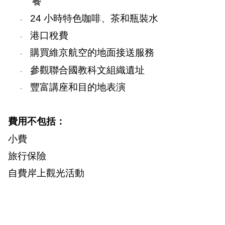
餐
24
小時特色咖啡、茶和瓶裝水
·
港口稅費
·
購買維京航空的地面接送服務
·
參觀聯合國教科文組織遺址
·
豐富講座和目的地表演
·
費用不包括：
小費
旅行保險
自費岸上觀光活動