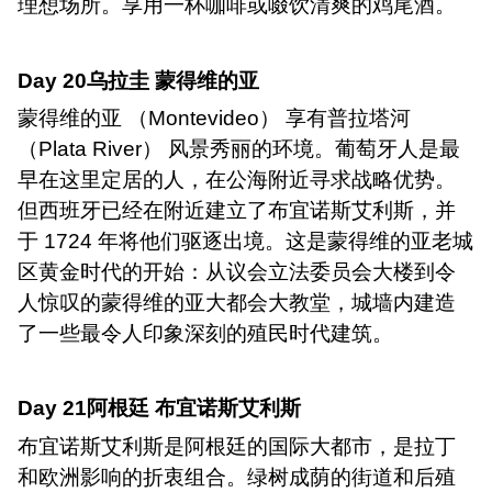
理想场所。享用一杯咖啡或啜饮清爽的鸡尾酒。
Day 20
乌拉圭 蒙得维的亚
蒙得维的亚 （
Montevideo
） 享有普拉塔河
（
Plata River
） 风景秀丽的环境。葡萄牙人是最
早在这里定居的人，在公海附近寻求战略优势。
但西班牙已经在附近建立了布宜诺斯艾利斯，并
于
1724
年将他们驱逐出境。这是蒙得维的亚老城
区黄金时代的开始：从议会立法委员会大楼到令
人惊叹的蒙得维的亚大都会大教堂，城墙内建造
了一些最令人印象深刻的殖民时代建筑。
Day 21
阿根廷 布宜诺斯艾利斯
布宜诺斯艾利斯是阿根廷的国际大都市，是拉丁
和欧洲影响的折衷组合。绿树成荫的街道和后殖