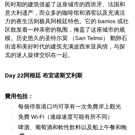
民时期的建筑借鉴了这座城市的西班牙、法国和
意大利遗产，而众多的咖啡馆和酒窖以及充满活
力的夜生活则极具阿根廷特色。它的
barrios
或社
区散发着一种亲密的氛围，掩盖了这座城市的规
模。历史悠久的圣特尔莫 （
San Telmo
） 鹅卵石
街道和美好时代的建筑充满波西米亚风情，与探
戈的迷人旋律交织在一起。
Day 22
阿根廷 布宜诺斯艾利斯
費用包括：
每個停靠港口均可享有一次免費岸上觀光
·
免費
Wi-Fi
（連線速度可能有所不同）
·
啤酒、葡萄酒和軟性飲料以及船上午餐和晚
·