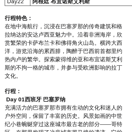
Day22
阿根廷 布宜诺斯艾利斯
行程特色：
在地中海航行，沉浸在巴塞罗那的传奇建筑和格
拉纳达的安达卢西亚魅力中。沿着非洲海岸，欣
赏繁荣的卡萨布兰卡和佛得角火山岛。横跨大西
洋，游览沿海的累西腓，陶醉于巴西前首都里约
热内卢的繁华。探索蒙得维的亚和布宜诺斯艾利
斯的不拘一格的城市，并参与受欧洲影响的拉丁
文化。
行程：
Day 01
西班牙 巴塞罗纳
充满活力的巴塞罗那市拥有生动的文化和迷人的
户外空间，保留了丰富的历史。风景如画的中世
纪小巷蜿蜒穿过这座城市最古老的部分——哥特