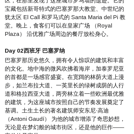
区，在那里发现了这座城市罗马墙的遗迹。它的
宝藏包括新哥特式的巴塞罗那大教堂、中世纪的
犹太区
El Call
和罗马式的
Santa Maria del Pi
教
堂。晚上，食客们可以在皇家广场 （
Royal
Plaza
） 沿优雅广场周边的餐厅放松身心。
Day 02
西班牙 巴塞罗纳
巴塞罗那历史悠久，拥有令人惊叹的建筑和丰富
的文化。地中海的微风吹拂着海岸，加泰罗尼亚
的首都是一场感官盛宴。在宽阔的林荫大道上漫
步，如兰布拉大道、一英里长的绿树成荫的人行
道和格拉西亚大道，两旁林立着一些欧洲最优雅
的建筑，为这座城市按照自己的节奏发展奠定了
基调。土生土长的著名建筑师安东尼·高迪
（
Antoni Gaud
í） 为他的城市增添了奇思妙想，
无论是在梦幻般的城市街区，还是他的巨作——