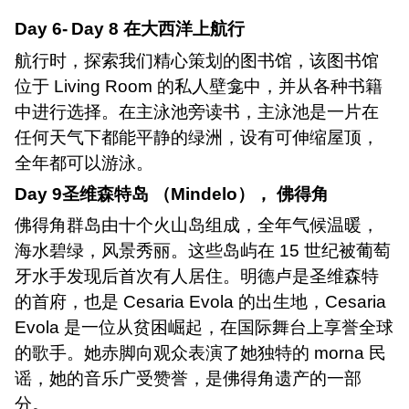
Day
6-
Day 8
在大西洋上航行
航行时，探索我们精心策划的图书馆，该图书馆
位于
Living Room
的私人壁龛中，并从各种书籍
中进行选择。在主泳池旁读书，主泳池是一片在
任何天气下都能平静的绿洲，设有可伸缩屋顶，
全年都可以游泳。
Day 9
圣维森特岛 （
Mindelo
）， 佛得角
佛得角群岛由十个火山岛组成，全年气候温暖，
海水碧绿，风景秀丽。这些岛屿在
15
世纪被葡萄
牙水手发现后首次有人居住。明德卢是圣维森特
的首府，也是
Cesaria Evola
的出生地，
Cesaria
Evola
是一位从贫困崛起，在国际舞台上享誉全球
的歌手。她赤脚向观众表演了她独特的
morna
民
谣，她的音乐广受赞誉，是佛得角遗产的一部
分。