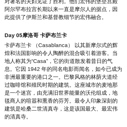
对著名的夫妇见证了胜利。他们宏伟的堡垒宫殿
阿尔罕布拉宫长期以来一直是摩尔人的据点，因
此提供了伊斯兰和基督教细节的宏伟融合。
Day 05
摩洛哥 卡萨布兰卡
卡萨布兰卡 （
Casablanca
） 以其新摩尔式的辉
煌和法国影响的令人陶醉的混合吸引着游客。当
地人称其为“
Casa
”，它的街道散发着昔日的气
息。它因
1942
年的同名电影而闻名，如今已成为
非洲最重要的港口之一。巴黎风格的林荫大道经
过咖啡馆和殖民时期的建筑。这座城市的麦地那
是一个迷宫，由充满旧世界能量的沃伦组成，地
毯商人的喧嚣和熏香的芬芳。最令人印象深刻的
建筑是哈桑二世清真寺，这是该国最大、最宏伟
的清真寺。