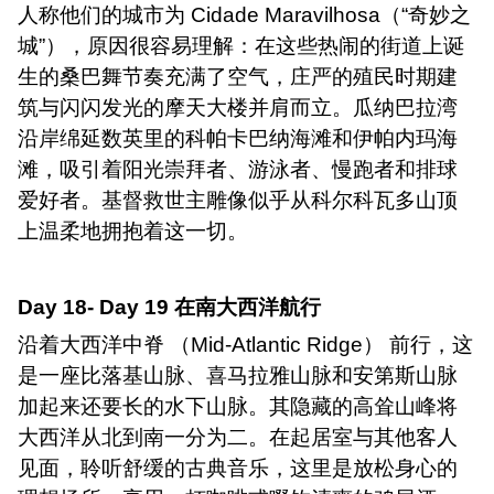
人称他们的城市为
Cidade Maravilhosa
（“奇妙之
城”），原因很容易理解：在这些热闹的街道上诞
生的桑巴舞节奏充满了空气，庄严的殖民时期建
筑与闪闪发光的摩天大楼并肩而立。瓜纳巴拉湾
沿岸绵延数英里的科帕卡巴纳海滩和伊帕内玛海
滩，吸引着阳光崇拜者、游泳者、慢跑者和排球
爱好者。基督救世主雕像似乎从科尔科瓦多山顶
上温柔地拥抱着这一切。
Day 18- Day 19
在南大西洋航行
沿着大西洋中脊 （
Mid-Atlantic Ridge
） 前行，这
是一座比落基山脉、喜马拉雅山脉和安第斯山脉
加起来还要长的水下山脉。其隐藏的高耸山峰将
大西洋从北到南一分为二。在起居室与其他客人
见面，聆听舒缓的古典音乐，这里是放松身心的