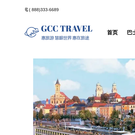
( 888)333-6689
首页
巴
美洲一日遊
郵輪熱門路線
精選門票
包團訂製
美洲一日遊
郵輪熱門路
精選門票
包團訂製
黃石國家公園
河輪熱門路線
精選酒店
黃石國家公
河輪熱門路
精選酒店
加拿大落基山
維京熱門路線(VIK
加拿大落基
維京熱門路線(V
美國西部遊
美國西部遊
美國東部遊
美國東部遊
夏威夷群島・精
夏威夷群島
點擊添加企業
點擊添加
北極光觀測・精
北極光觀測
佛州陽光・美國
佛州陽光・