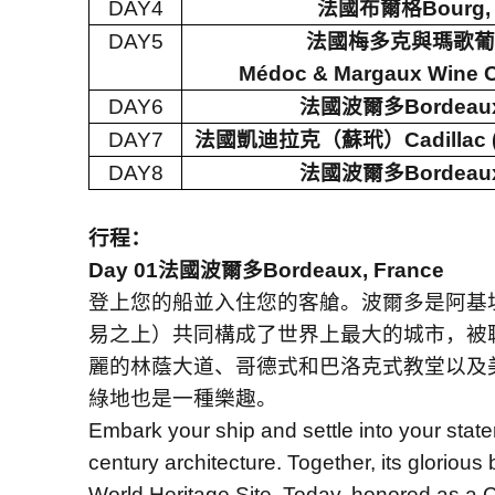
DAY4
法國布爾格
Bourg,
DAY5
法國梅多克與瑪歌葡
Médoc & Margaux Wine C
DAY6
法國波爾多
Bordeaux
DAY7
法國凱迪拉克（蘇玳）
Cadillac
DAY8
法國波爾多
Bordeaux
行程：
Day 01
法國波爾多
Bordeaux, France
登上您的船並入住您的客艙。波爾多是阿基
易之上）共同構成了世界上最大的城市，被
麗的林蔭大道、哥德式和巴洛克式教堂以及
綠地也是一種樂趣
。
Embark your ship and settle into your state
century architecture. Together, its gloriou
World Heritage Site. Today, honored as a Ci