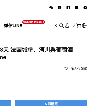
掃碼獲取更多資訊
微信LINE
销
返 8天 法国城堡、河川與葡萄酒
ine
加入心願單
立即購買