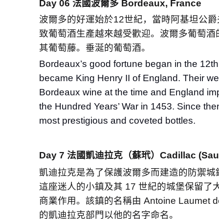
Day 06
法國波爾多
Bordeaux, France
波爾多的好運始於
12
世紀，當時阿基坦公爵
致葡萄酒生產越來越受歡迎。波爾多葡萄酒
其葡萄藤。垂涎的葡萄酒。
Bordeaux’s good fortune began in the 12t
became King Henry II of England. Their wedd
Bordeaux wine at the time and England import
the Hundred Years’ War in 1453. Since then
most prestigious and coveted bottles.
Day 7
法國凱迪拉克（蘇玳）
Cadillac (Sau
凱迪拉克是為了保護波爾多而建造的防禦城
這座迷人的小鎮及其
17
世紀的城堡保留了
商業作用。該鎮的名稱由
Antoine Laumet de
的凱迪拉克部門以他的名字命名。