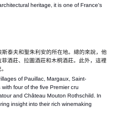
rchitectural heritage, it is one of France’s
埃斯泰夫和聖朱利安的所在地。總的來說，他
拉菲酒莊、拉圖酒莊和木桐酒莊。此外，這裡
統。
lages of Pauillac, Margaux, Saint-
with four of the five Premier cru
atour and Château Mouton Rothschild. In
ing insight into their rich winemaking