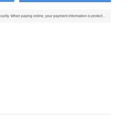
Use SSL protocol to ensure payment security. When paying online, your payment information is protected.