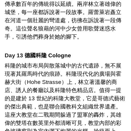
傳承數百年的傳統得以延續。兩岸林立著雄偉的
城堡，每一座都訴說著一段故事。羅蕾萊岩矗立
在河道一個壯麗的彎道處，彷彿在訴說著一段傳
奇。這位聲名狼藉的河中少女曾用歌聲迷惑水
手，引誘他們葬身於她的腳下。
Day 13
德國科隆
Cologne
科隆的城市布局與散落城中的古代遺跡，無不展
現著其羅馬時代的痕跡。科隆現代化的廣場與霍
赫大街（
Hohe Strasse
）上，林立著溫馨的商
店、誘人的餐廳以及科隆特色精品店。值得一提
的是建於
13
世紀的科隆大教堂，它是哥德式藝術
的傑出典範，也是聯合國教科文組織世界遺產。
這座大教堂在二戰期間躲過了盟軍的轟炸，其雄
偉的雙塔在數英里外都清晰可見，教堂內部的彩