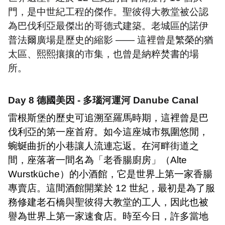
門，是中世紀工程的傑作。聖彼得大教堂被公認
為巴伐利亞最傑出的哥德式建築。老城區的諾伊
普法爾廣場是歷史的縮影
——
這裡曾是繁榮的猶
太區、熙熙攘攘的市集，也曾是納粹焚書的場
所。
Day 8
德國美因
-
多瑙河運河
Danube Canal
雷根斯堡的歷史可追溯至羅馬時期，這裡曾是巴
伐利亞的第一座首府。如今這座城市氛圍悠閒，
蜿蜒曲折的小巷讓人流連忘返。在河畔街道之
間，座落著一間名為「老香腸廚房」（
Alte
Wurstküche
）的小酒館，它是世界上第一家香腸
專賣店。這間酒館開業於
12
世紀，最初是為了服
務修建老石橋與聖彼得大教堂的工人，因此也被
譽為世界上第一家速食店。時至今日，許多當地