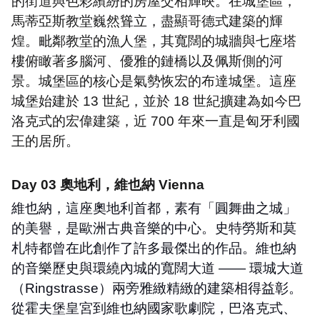
的街道與色彩繽紛的房屋交相輝映。在城堡區，
馬蒂亞斯教堂巍然聳立，盡顯哥德式建築的輝
煌。毗鄰教堂的漁人堡，其寬闊的城牆與七座塔
樓俯瞰著多腦河、優雅的鏈橋以及佩斯側的河
景。城堡區的核心是氣勢恢宏的布達城堡。這座
城堡始建於
13
世紀，並於
18
世紀擴建為如今巴
洛克式的宏偉建築，近
700
年來一直是匈牙利國
王的居所。
Day 03
奧地利，維也納
Vienna
維也納，這座奧地利首都，素有「圓舞曲之城」
的美譽，是歐洲古典音樂的中心。史特勞斯和莫
札特都曾在此創作了許多最傑出的作品。維也納
的音樂歷史與環繞內城的寬闊大道
——
環城大道
（
Ringstrasse
）兩旁雅緻精緻的建築相得益彰。
從霍夫堡皇宮到維也納國家歌劇院，巴洛克式、