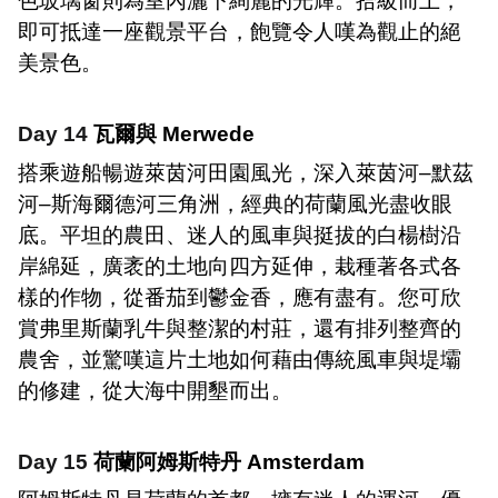
色玻璃窗則為室內灑下絢麗的光輝。拾級而上，
即可抵達一座觀景平台，飽覽令人嘆為觀止的絕
美景色。
Day 14
瓦爾與
Merwede
搭乘遊船暢遊萊茵河田園風光，深入萊茵河
–
默茲
河
–
斯海爾德河三角洲，經典的荷蘭風光盡收眼
底。平坦的農田、迷人的風車與挺拔的白楊樹沿
岸綿延，廣袤的土地向四方延伸，栽種著各式各
樣的作物，從番茄到鬱金香，應有盡有。您可欣
賞弗里斯蘭乳牛與整潔的村莊，還有排列整齊的
農舍，並驚嘆這片土地如何藉由傳統風車與堤壩
的修建，從大海中開墾而出。
Day 15
荷蘭阿姆斯特丹
Amsterdam