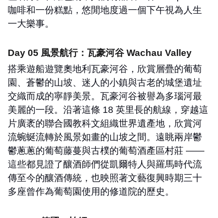
咖啡和一份糕點，悠閒地度過一個下午視為人生
一大樂事。
Day 05
風景航行：瓦豪河谷
Wachau Valley
搭乘遊船遊覽奧地利瓦豪河谷，欣賞層疊的葡萄
園、蒼鬱的山坡、迷人的小鎮與古老的城堡遺址
交織而成的寧靜美景。瓦豪河谷被譽為多瑙河最
美麗的一段。沿著這條
18
英里長的航線，穿越這
片廣袤的聯合國教科文組織世界遺產地，欣賞河
流蜿蜒流轉於風景如畫的山坡之間。遠眺兩岸鬱
鬱蔥蔥的葡萄藤蔓與古樸的葡萄酒產區村莊
——
這些都見證了釀酒師們從凱爾特人與羅馬時代流
傳至今的釀酒傳統，也映照著文藝復興時期三十
多座曾作為葡萄園使用的修道院的歷史。