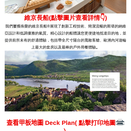
維京長船
(
點擊圖片查看詳情
👇
)
我們屢獲殊榮的維京長船
®
展現了創新工程技術、簡潔流暢的斯堪的納維
亞設計和低調優雅的氣質。精心設計的船體讓您更便捷地抵達目的地，並
提供前所未有的舒適體驗，包括帶全尺寸陽台的寬敞客艙、歐洲內河遊輪
上最大的套房以及最棒的戶外用餐體驗
。
查看甲板地圖
Deck Plan( 點擊打印地圖