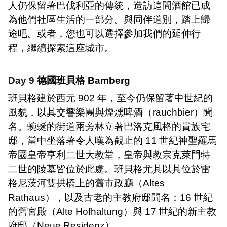
人仍保留著巴伐利亞的傳統，造訪這間酒館已成
為他們社區生活的一部分。與同伴道別，踏上歸
途吧。或者，您也可以選擇參加我們的延伸行
程，繼續探索這座城市。
Day 9
德國班貝格
Bamberg
班貝格建於西元
902
年，至今仍保留著中世紀的
風貌，以其交響樂團與煙燻啤酒（
rauchbier
）聞
名。蜿蜒的街道兩旁林立著巴洛克風格的貴族宅
邸，當中坐落著令人嘆為觀止的
11
世紀神聖羅馬
帝國皇帝亨利二世大教堂，皇帝與教宗克萊門特
二世的陵墓皆位於此處。班貝格尤其以其位於雷
格尼茨河雙拱橋上的舊市政廳（
Altes
Rathaus
），以及古老的主教府邸聞名：
16
世紀
的舊宮殿（
Alte Hofhaltung
）與
17
世紀的新主教
府邸（
Neue Residenz
）。