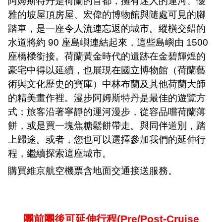
阿姆斯特丹是荷蘭的首都，擁有迷人的運河、優
雅的坡屋頂房屋、宏偉的博物館與隨處可見的腳
踏車，是一座令人流連忘返的城市。縱橫交錯的
水道將約
90
座島嶼連結起來，這些島嶼由
1500
座橋樑銜接。荷蘭黃金時代的遺跡在金碧輝煌的
豪宅中得以延續，也展現在國立博物館（荷蘭藝
術與文化歷史的寶庫）中林布蘭及其他荷蘭大師
的精美畫作裡。漫步阿姆斯特丹是最佳的遊覽方
式；旅客沿著寧靜的運河漫步，從容品嚐荷蘭薄
餅，或是買一塊焦糖鬆餅帶走。與同伴道別，踏
上歸途。或者，您也可以選擇參加我們的延伸行
程，繼續探索這座城市。
購買維京航空機票含地面交通接送服務。
團前團後可延伸行程
(Pre/Post-Cruise