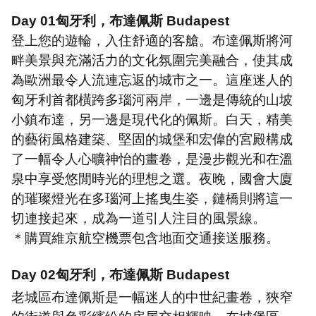
Day 01
匈牙利，布達佩斯
Budapest
登上您的遊輪，入住舒適的客艙。布達佩斯將河
畔美景與充滿活力的文化氛圍完美融合，使其成
為歐洲最令人流連忘返的城市之一。這座迷人的
匈牙利首都橫跨多瑙河兩岸，一邊是傳統的山坡
小鎮布達，另一邊是現代化的佩斯。白天，精美
的藝術風格建築、堅固的城堡和宏偉的宮殿構成
了一幅令人心曠神怡的畫卷，是漫步觀光和在溫
泉中享受悠閒時光的理想之選。夜晚，國會大廈
的璀璨燈光在多瑙河上搖曳生姿，鏈橋則將這一
切連接起來，成為一道引人注目的風景線。
＊購買維京航空機票包含地面交通接送服務。
Day 02
匈牙利，布達佩斯
Budapest
老城區布達佩斯是一幅迷人的中世紀畫卷，狹窄