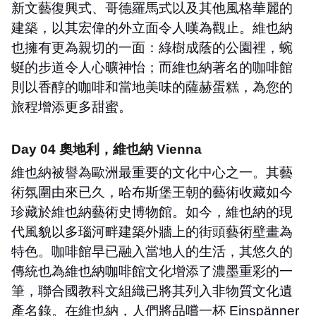
新文藝復興式、哥德羅馬式以及其他風格華麗的
建築，以其宏偉的外立面令人嘆為觀止。維也納
也擁有更為親切的一面：綠樹成蔭的公園裡，蜿
蜒的步道令人心曠神怡；而維也納著名的咖啡館
則以香醇的咖啡和當地美味的薩赫蛋糕，為您的
旅程增添更多甜蜜。
Day 04
奧地利，維也納
Vienna
維也納被譽為歐洲最重要的文化中心之一。其藝
術氛圍由來已久，哈布斯堡王朝的藝術收藏如今
珍藏於維也納藝術史博物館。如今，維也納的現
代風貌以多瑙河畔建築外牆上的街頭藝術壁畫為
特色。咖啡館早已融入當地人的生活，其悠久的
傳統也為維也納咖啡館文化增添了濃墨重彩的一
筆，聯合國教科文組織已將其列入非物質文化遺
產名錄。在維也納，人們將品嚐一杯
Einspänner