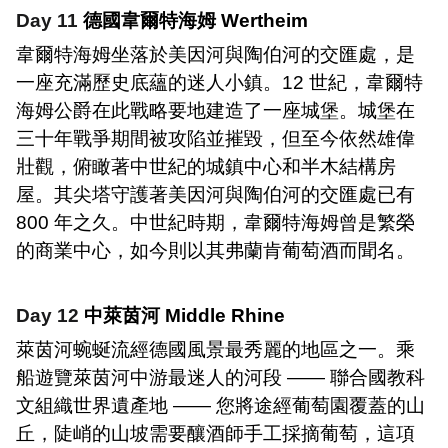
Day 11
德國韋爾特海姆
Wertheim
韋爾特海姆坐落於美因河與陶伯河的交匯處，是
一座充滿歷史底蘊的迷人小鎮。
12
世紀，韋爾特
海姆公爵在此戰略要地建造了一座城堡。城堡在
三十年戰爭期間被攻陷並摧毀，但至今依然雄偉
壯觀，俯瞰著中世紀的城鎮中心和半木結構房
屋。其尖塔守護著美因河與陶伯河的交匯處已有
800
年之久。中世紀時期，韋爾特海姆曾是繁榮
的商業中心，如今則以其弗蘭肯葡萄酒而聞名。
Day 12
中萊茵河
Middle Rhine
萊茵河蜿蜒流經德國風景最秀麗的地區之一。乘
船遊覽萊茵河中游最迷人的河段
——
聯合國教科
文組織世界遺產地
——
您將途經葡萄園覆蓋的山
丘，陡峭的山坡需要釀酒師手工採摘葡萄，這項