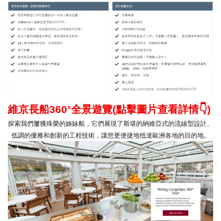
維京長船
360°
全景遊覽
(
點擊圖片查看詳情
👇
)
探索我們屢獲殊榮的姊妹船，它們展現了斯堪的納維亞式的流線型設計、
低調的優雅和創新的工程技術，讓您更便捷地抵達歐洲各地的目的地。