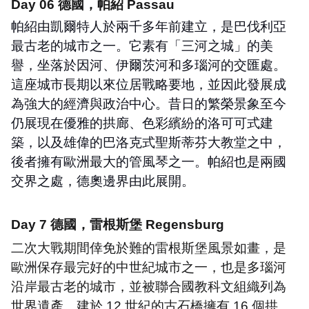
Day 06
德國，帕紹
Passau
帕紹由凱爾特人於兩千多年前建立，是巴伐利亞
最古老的城市之一。它素有「三河之城」的美
譽，坐落於因河、伊爾茨河和多瑙河的交匯處。
這座城市長期以來位居戰略要地，並因此發展成
為強大的經濟與政治中心。昔日的繁榮景象至今
仍展現在優雅的拱廊、色彩繽紛的洛可可式建
築，以及雄偉的巴洛克式聖斯蒂芬大教堂之中，
後者擁有歐洲最大的管風琴之一。帕紹也是兩國
交界之處，德奧邊界由此展開。
Day 7
德國，雷根斯堡
Regensburg
二次大戰期間倖免於難的雷根斯堡風景如畫，是
歐洲保存最完好的中世紀城市之一，也是多瑙河
沿岸最古老的城市，並被聯合國教科文組織列為
世界遺產。建於
12
世紀的古石橋擁有
16
個拱