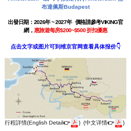
布達佩斯
Budapest
出發日期：
2026
年
~ 2027
年
價格請參考
VIKING
官
網，
惠旅遊每房
$200~$500
折扣優惠
点击文字或图片可到维京官网查看具体报价
👇
行程詳情
(English Detail
👉
) (
中文详情
👉
)