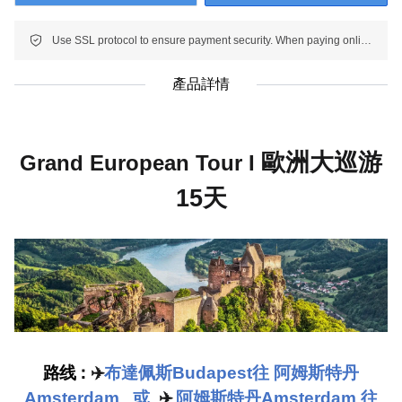
Use SSL protocol to ensure payment security. When paying online, your payment information is protected.
產品詳情
歐洲大巡游
Grand European Tour I
15
天
路线：
✈️
布達佩斯
Budapest
往 阿姆斯特丹
Amsterdam
或
✈️
阿姆斯特丹
Amsterdam
往