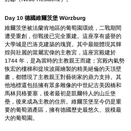
Day 10
德國維爾茨堡
W
ü
rzburg
維爾茨堡被法蘭肯地區的葡萄園環繞，二戰期間
遭受重創，但戰後已完全重建。這座享有盛譽的
大學城是巴洛克建築的瑰寶。其中最能體現其輝
煌與壯麗的當屬宏偉的主教宮，這座宮殿建於
1744
年，是為當時的主教親王而建；宮殿內氣勢
恢宏的樓梯和提埃波羅繪製的精美絕倫的天頂壁
畫，都體現了主教親王對藝術家的鼎力支持。其
他地標還包括擁有眾多雕像的中世紀古美因橋和
馬林貝格要塞，後者最初是凱爾特人的山丘堡
壘，後來成為主教的住所。維爾茨堡至今仍是重
要的葡萄酒產區，擁有德國歷史最悠久、規模最
大的葡萄園。