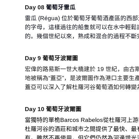
Day 08
葡萄牙雷瓜
雷瓜
(Régua)
位於葡萄牙葡萄酒產區的⻄部
的字⺟，這樣過往的船隻就可以在⽔中輕鬆
的。幾個世紀以來，熟成和混合的過程不斷
Day 9
葡萄牙波爾圖
宏偉的路易斯⼀世⼤橋建於
19
世紀，由古
地被稱為
“
蓋亞
”
，是波爾圖作為港⼝主要⽣產
蓋亞可以深入了解杜羅河⾕葡萄酒如何轉變
Day 10
葡萄牙波爾圖
當獨特的單桅
Barcos Rabelos
從杜羅河上游
杜羅河⾕的酒莊和城市之間提供了最快、最
有。雖然不再使⽤，但它們仍然為河邊增光