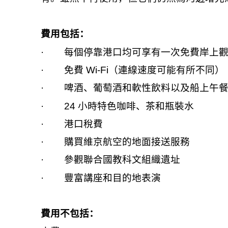
費用包括：
·
每個停靠港口均可享有一次免費岸上
·
免費
Wi-Fi
（連線速度可能有所不同）
·
啤酒、葡萄酒和軟性飲料以及船上午
·
24
小時特色咖啡、茶和瓶裝水
·
港口稅費
·
購買維京航空的地面接送服務
·
參觀聯合國教科文組織遺址
·
豐富講座和目的地表演
費用不包括：