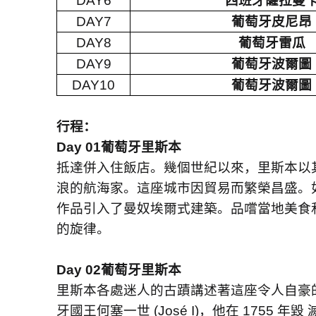
DAY6
⻄班牙薩拉曼
DAY7
葡萄牙⽪尼昂
DAY8
葡萄牙雷瓜
DAY9
葡萄牙波爾圖
DAY10
葡萄牙波爾圖
行程：
Day 01
葡萄牙⾥斯本
抵達併入住飯店。幾個世紀以來，⾥斯本以
浪的航海家。這座城市因貿易⽽繁榮昌盛。
作品引入了曼奴埃爾式建築。品嚐當地美食
的旋律。
Day 02
葡萄牙⾥斯本
⾥斯本各處迷⼈的古蹟講述著這座令⼈⾃豪
牙國王何塞⼀世
(José I)
，他在
1755
年毀