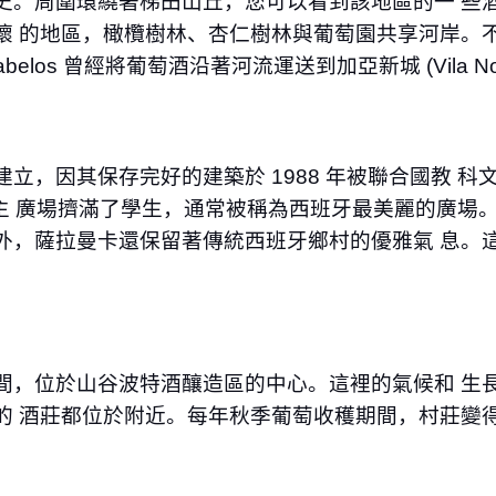
史。周圍環繞著梯⽥⼭丘，您可以看到該地區的⼀ 些
壞 的地區，橄欖樹林、杏仁樹林與葡萄園共享河岸。
abelos
曾經將葡萄酒沿著河流運送到加亞新城
(Vila N
建立，因其保存完好的建築於
1988
年被聯合國教 科
主 廣場擠滿了學⽣，通常被稱為⻄班牙最美麗的廣場
外，薩拉曼卡還保留著傳統⻄班牙鄉村的優雅氣 息。
間，位於⼭⾕波特酒釀造區的中⼼。這裡的氣候和 ⽣
的 酒莊都位於附近。每年秋季葡萄收穫期間，村莊變