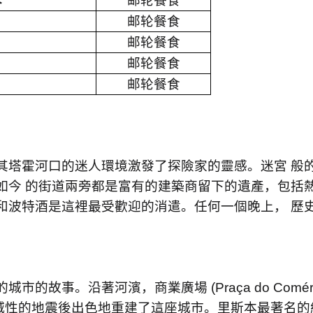
卡
邮轮餐食
邮轮餐食
邮轮餐食
邮轮餐食
邮轮餐食
其塔霍河⼝的迷⼈環境激發了探險家的靈感。迷宮 般
如今 的街道兩旁都是富有的建築商留下的遺產，包括
和波特酒是這裡最受歡迎的消遣。任何⼀個晚上， 歷
的城市的故事。沿著河濱，商業廣場
(Praça do Comér
 滅性的地震後出⾊地重建了這座城市。⾥斯本最著名的