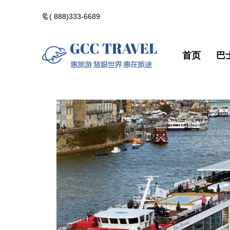
( 888)333-6689
首页
巴
美洲一日遊
郵輪熱門路線
精選門票
包團訂製
美洲一日遊
郵輪熱門路
精選門票
包團訂製
黃石國家公園
河輪熱門路線
精選酒店
黃石國家公
河輪熱門路
精選酒店
加拿大落基山
維京熱門路線(VIK
加拿大落基
維京熱門路線(V
美國西部遊
美國西部遊
美國東部遊
美國東部遊
夏威夷群島・精
夏威夷群島
點擊添加企業
點擊添加
北極光觀測・精
北極光觀測
佛州陽光・美國
佛州陽光・