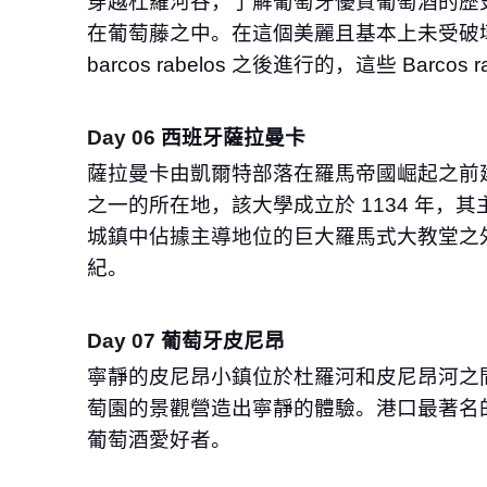
穿越杜羅河⾕，了解葡萄牙優質葡萄酒的歷
在葡萄藤之中。在這個美麗且基本上未受破
barcos rabelos
之後進⾏的，這些
Barcos r
Day 06
⻄班牙薩拉曼卡
薩拉曼卡由凱爾特部落在羅⾺帝國崛起之前
之⼀的所在地，該⼤學成立於
1134
年，其
城鎮中佔據主導地位的巨⼤羅⾺式⼤教堂之
紀。
Day 07
葡萄牙⽪尼昂
寧靜的⽪尼昂⼩鎮位於杜羅河和⽪尼昂河之
萄園的景觀營造出寧靜的體驗。港⼝最著名
葡萄酒愛好者。