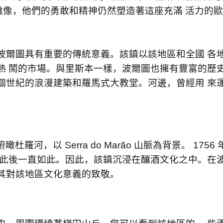
雕像，他們的勇敢和精神仍然塑造著這座充滿 活⼒的
波爾圖具有重要的傳統意義。該鎮以該地區和全國 各
熱 鬧的市場。與⾥斯本⼀樣，波爾圖也擁有豐富的歷
個世紀的浪漫建築和羅⾺式⼤教堂。河邊，曾經⽤ 來運
俯瞰杜羅河，以
Serra do Marão
⼭脈為背景。
1756
，此後⼀直如此。因此，該鎮沉浸在釀酒文化之中。在
其對該地區文化意義的致敬。