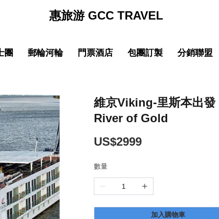
惠旅游 GCC TRAVEL
士團
郵輪河輪
門票酒店
包團訂製
分銷聯盟
促銷
促销
促銷
促
線
品質 中國大陸
中文導遊郵輪路線
品質 中國大陸
中文導遊郵輪路線
巴士团限時優惠
郵輪限時優惠
巴士团限時優惠
郵輪限時優惠
New
New
園
線
品質 亞洲精選
中文導遊河輪路線
品質 亞洲精選
中文導遊河輪路線
惠旅全球甄選
郵輪品牌專區
惠旅全球甄選
郵輪品牌專區
維京Viking-里斯本出發 
River of Gold
ING)
山
IKING)
超值 亞洲精選
超值 亞洲精選
惠旅甄選火車系列
惠旅甄選火車系列
奢華 亞洲甄選
奢華 亞洲甄選
英文團 English
英文團 English
US$2999
數量
New
New
選
・精選
品質 歐洲環線
品質 歐洲環線
輕旅行(美洲)
輕旅行(美洲)
微信
企業微信
點擊添加企業LINE
點擊添加企業LINE
New
New
選
・精選
奢華 歐洲甄選
奢華 歐洲甄選
輕旅行(歐洲)
輕旅行(歐洲)
New
New
加入購物車
城市
美國城市
澳大利亞 新西蘭
澳大利亞 新西蘭
輕旅行(亞洲)
輕旅行(亞洲)