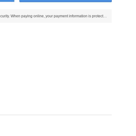
Use SSL protocol to ensure payment security. When paying online, your payment information is protected.