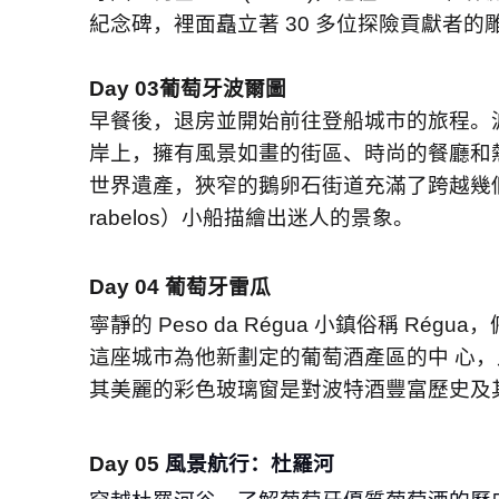
紀念碑，裡⾯矗立著
30
多位探險貢獻者的
Day 03
葡萄牙波爾圖
早餐後，退房並開始前往登船城市的旅程。
岸上，擁有風景如畫的街區、時尚的餐廳和
世界遺產，狹窄的鵝卵⽯街道充滿了跨越幾
rabelos
）⼩船描繪出迷⼈的景象。
Day 04
葡萄牙雷瓜
寧靜的
Peso da Régua
⼩鎮俗稱
Régua
，
這座城市為他新劃定的葡萄酒產區的中 ⼼
其美麗的彩⾊玻璃窗是對波特酒豐富歷史及
Day 05
風景航⾏：杜羅河