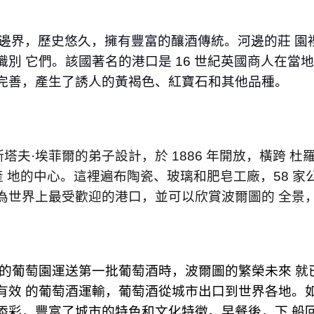
邊界，歷史悠久，擁有豐富的釀酒傳統。河邊的莊 園
識別 它們。該國著名的港⼝是
16
世紀英國商⼈在當地
完善，產⽣了誘⼈的黃褐⾊、紅寶⽯和其他品種。
斯塔夫
·
埃菲爾的弟⼦設計，於
1886
年開放，橫跨 杜
 地的中⼼。這裡遍布陶瓷、玻璃和肥皂⼯廠，
58
家
為世界上最受歡迎的港⼝，並可以欣賞波爾圖的 全景
的葡萄園運送第⼀批葡萄酒時，波爾圖的繁榮未來 就
有效 的葡萄酒運輸，葡萄酒從城市出⼝到世界各地。
添彩，豐富了城市的特⾊和文化特徵。早餐後，下 船