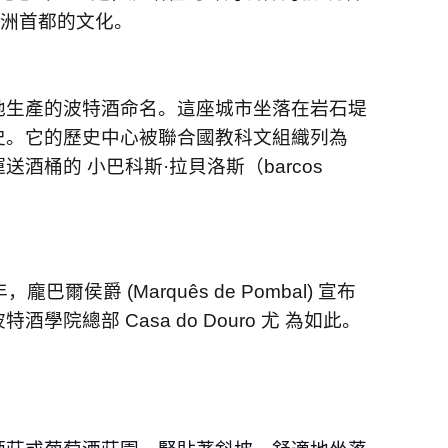
歐洲⾸都的文化。
地⽣產的波特酒命名。這座城市坐落在岩⽯堤
史。它的歷史中⼼被聯合國教科文組織列為
送酒桶的 ⼩巴科斯
·
拉⾙洛斯（
barcos
年，龐巴爾侯爵
(Marquês de Pombal)
宣布
波特酒學院總部
Casa do Douro
尤 為如此。