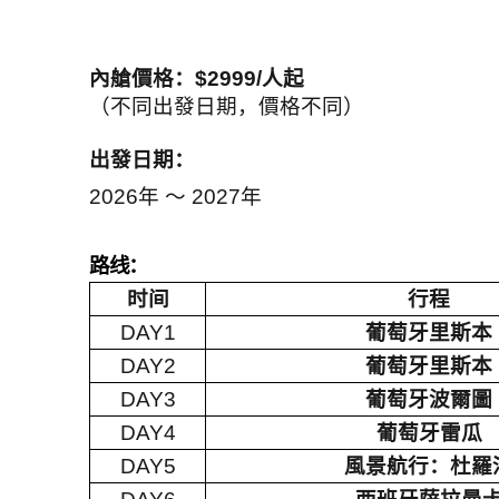
內艙價格：
$2999/
人起
（不同出發日期，價格不同）
出發日期：
2026
年 ～ 2027年
路线：
时间
行程
DAY1
葡萄牙⾥斯本
DAY2
葡萄牙⾥斯本
DAY3
葡萄牙波爾圖
DAY4
葡萄牙雷瓜
DAY5
風景航⾏：杜羅