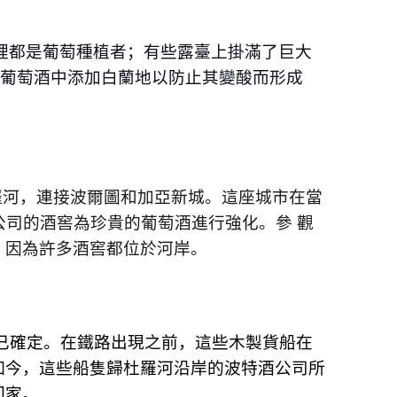
裡都是葡萄種植者；有些露臺上掛滿了巨⼤
葡萄酒中添加⽩蘭地以防⽌其變酸⽽形成
羅河，連接波爾圖和加亞新城。這座城市在當
公司的酒窖為珍貴的葡萄酒進⾏強化。參 觀
，因為許多酒窖都位於河岸。
已確定。在鐵路出現之前，這些⽊製貨船在
如今，這些船隻歸杜羅河沿岸的波特酒公司所
回家。