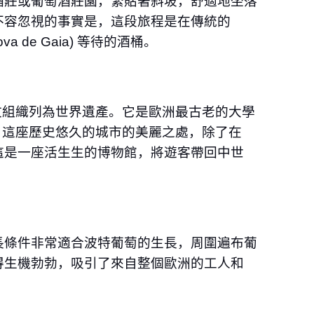
酒莊或葡萄酒莊園，緊貼著斜坡，舒適地坐落
不容忽視的事實是，這段旅程是在傳統的
ova de Gaia)
等待的酒桶。
文組織列為世界遺產。它是歐洲最古老的⼤學
。這座歷史悠久的城市的美麗之處，除了在
這是⼀座活⽣⽣的博物館，將遊客帶回中世
⻑條件非常適合波特葡萄的⽣⻑，周圍遍布葡
得⽣機勃勃，吸引了來⾃整個歐洲的⼯⼈和