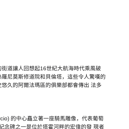
的街道讓⼈回想起
16
世紀⼤航海時代乘風破
熱羅尼莫斯修道院和⾙倫塔，這些令⼈驚嘆的
史悠久的阿爾法瑪區的俱樂部都會傳出 法多
cio)
的中⼼矗立著⼀座騎⾺雕像，代表葡萄
紀念碑之⼀是位於塔霍河畔的宏偉的發 現者