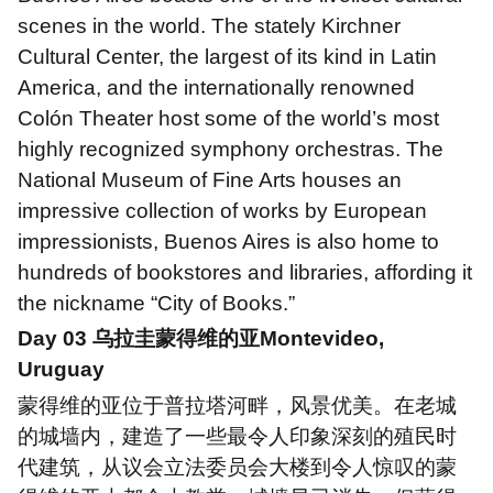
scenes in the world. The stately Kirchner
Cultural Center, the largest of its kind in Latin
America, and the internationally renowned
Col
ó
n Theater host some of the world
’
s most
highly recognized symphony orchestras. The
National Museum of Fine Arts houses an
impressive collection of works by European
impressionists, Buenos Aires is also home to
hundreds of bookstores and libraries, affording it
the nickname
“
City of Books.
”
Day 03
乌拉圭蒙得维的亚
Montevideo,
Uruguay
蒙得维的亚位于普拉塔河畔，风景优美。在老城
的城墙内，建造了一些最令人印象深刻的殖民时
代建筑，从议会立法委员会大楼到令人惊叹的蒙