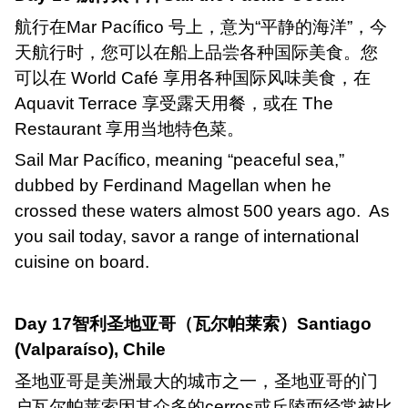
航行在
Mar Pac
í
fico
号上，意为“平静的海洋”，今
天航行时，您可以在船上品尝各种国际美食。您
可以在
World Caf
é 享用各种国际风味美食，在
Aquavit Terrace
享受露天用餐，或在
The
Restaurant
享用当地特色菜。
Sail Mar Pac
í
fico, meaning
“
peaceful sea,
”
dubbed by Ferdinand Magellan when he
crossed these waters almost 500 years ago.
As
you sail today, savor a range of international
cuisine on board.
Day 17
智利圣地亚哥（瓦尔帕莱索）
Santiago
(Valpara
í
so), Chile
圣地亚哥是美洲最大的城市之一，圣地亚哥的门
户瓦尔帕莱索因其众多的
cerros
或丘陵而经常被比