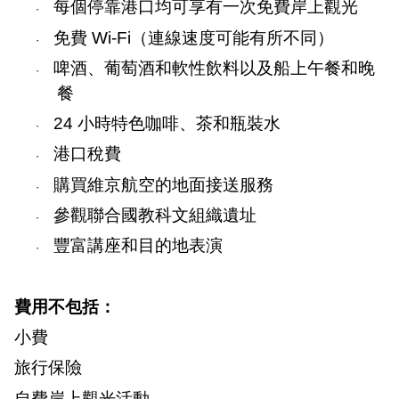
每個停靠港口均可享有一次免費岸上觀光
·
免費
Wi-Fi
（連線速度可能有所不同）
·
啤酒、葡萄酒和軟性飲料以及船上午餐和晚
·
餐
24
小時特色咖啡、茶和瓶裝水
·
港口稅費
·
購買維京航空的地面接送服務
·
參觀聯合國教科文組織遺址
·
豐富講座和目的地表演
·
費用不包括：
小費
旅行保險
自費岸上觀光活動