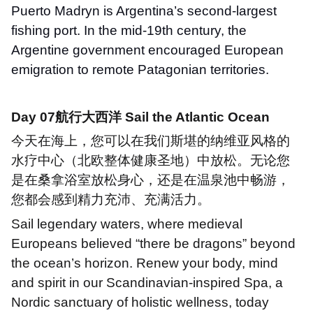
Puerto Madryn is Argentina
’
s second-largest
fishing port. In the mid-19th century, the
Argentine government encouraged European
emigration to remote Patagonian territories.
Day 07
航行大西洋
Sail the Atlantic Ocean
今天在海上，您可以在我们斯堪的纳维亚风格的
水疗中心（北欧整体健康圣地）中放松。无论您
是在桑拿浴室放松身心，还是在温泉池中畅游，
您都会感到精力充沛、充满活力。
Sail legendary waters, where medieval
Europeans believed
“
there be dragons
”
beyond
the ocean
’
s horizon. Renew your body, mind
and spirit in our Scandinavian-inspired Spa, a
Nordic sanctuary of holistic wellness, today