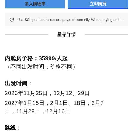
加入購物車
立即購買
Use SSL protocol to ensure payment security. When paying online, your payment information is protected.
產品詳情
内舱房价格：
$5999/
人起
（不同出发时间，价格不同）
出发时间：
2026
年
11
月
25
日，
12
月
12
、
29
日
2027
年
1
月
15
日，
2
月
1
日、
18
日，
3
月
7
日，
11
月
29
日，
12
月
16
日
路线：