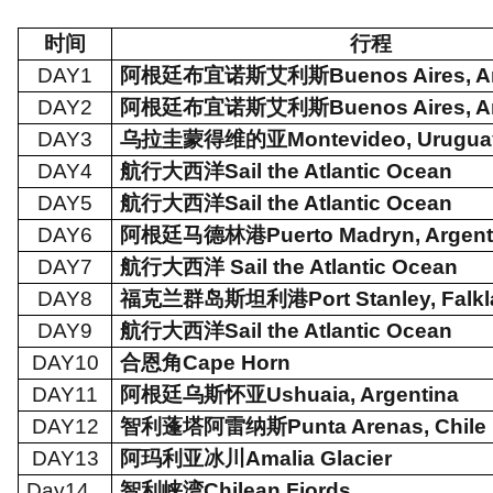
时间
行程
DAY1
阿根廷布宜诺斯艾利斯
Buenos Aires, A
DAY2
阿根廷布宜诺斯艾利斯
Buenos Aires, A
DAY3
乌拉圭蒙得维的亚
Montevideo, Urugua
DAY4
航行大西洋
Sail the Atlantic Ocean
DAY5
航行大西洋
Sail the Atlantic Ocean
DAY6
阿根廷马德林港
Puerto Madryn, Argent
DAY7
航行大西洋
Sail the Atlantic Ocean
DAY8
福克兰群岛斯坦利港
Port Stanley, Falk
DAY9
航行大西洋
Sail the Atlantic Ocean
DAY10
合恩角
Cape Horn
DAY11
阿根廷乌斯怀亚
Ushuaia, Argentina
DAY12
智利蓬塔阿雷纳斯
Punta Arenas, Chile
DAY13
阿玛利亚冰川
Amalia Glacier
Day14
智利峡湾
Chilean Fjords