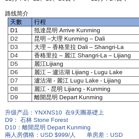
路线简介
天數
行程
D1
抵達昆明
Arrive Kunming
D2
昆明
–
大理
Kunming – Dali
D3
大理
–
香格里拉
Dali – Shangri-La
D4
香格里拉
–
麗江
Shangri-La – Lijiang
D5
麗江
Lijiang
D6
麗江
–
瀘沽湖
Lijiang - Lugu Lake
D7
瀘沽湖
-
麗江
Lugu Lake - Lijiang
D8
麗江
-
昆明
Lijiang - Kunming
D9
離開昆明
Depart Kunming
升级产品：
YNXNS10
在
9
天團基礎上
D9
： 石林
Stone Forest
D10
：離開昆明
Depart Kunming
兩人房價格：
USD $999/
人
单房差：
USD