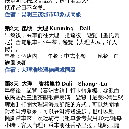
抵昆明接機或高鐵站，送往酒店入住。
抵達當日不含餐。
住宿：昆明三茂城市印象或同級
第
2
天
昆明
–
大理
Kunming – Dali
早餐後，乘車前往大理，抵達後，遊覽【聖托裏
尼】含電瓶車
+
下午茶，遊覽【大理古城，洋人
街】。
早餐：酒店內
午餐：中式桌餐
晚餐：白
族風味餐
住宿：大理浩峰溫德姆或同級
第
3
天
大理
–
香格里拉
Dali – Shangri-La
早餐後，遊覽【喜洲古鎮】打卡轉角樓，參觀白
族民居品三道茶觀歌舞表演，遊覽【最美
S
灣生態
廊道】打開大理洱海最舒服的方式，可以悠閒地
對著洱海發呆，可以在洱海邊漫步，也可以租一
輛腳踏車來一次輕騎行（租車參考費用
10
元
/
輛每
小時，客人自理）乘車前往香格里拉，遠眺玉龍