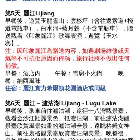
第
5
天
麗江
Lijiang
早餐後，遊覽玉龍雪山：雲杉坪（含往返索道
+
棧
道電瓶車），白水河
+
藍月穀（不含電瓶車），贈
送觀看《印象麗江》歌舞表演，遊覽【玉水
寨】。
注：因印象麗江為贈送內容，如遇劇場維修或天
氣等不可抗拒原因而停演，旅行社將不做出任何
補償。
早餐：酒店內
午餐：雪廚小火鍋
晚
餐：納西風味
住宿：麗江實力希爾頓花園酒店或同級
第
6
天
麗江
–
瀘沽湖
Lijiang - Lugu Lake
早餐後，乘車前往瀘沽湖，途徑十八灣觀景臺，
觀看金沙江壯麗景色。抵瀘沽湖，前往瀘沽湖觀
景臺欣賞風景如畫的瀘沽湖全景，遠眺格姆女神
山。前往裏格觀景臺欣賞瀘沽湖美景。晚餐後，