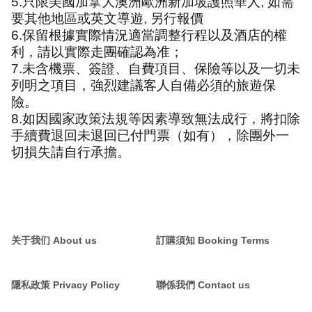
5.
只限美國加拿大澳洲歐洲新加坡護照華人
,
如需
要其他地區或英文導遊
,
另行報價
6.
保留根據實際情況適當調整行程以及酒店的權
利，請以實際走團確認為准；
7.
未含機票、簽證、自費項目、保險等以及一切未
列明之項目，強烈建議客人自備必須的旅遊保
險。
8.
如因國家政策法規等因素導致無法成行，將扣除
手續費退回未退回已付門票（如有），除團外一
切損失請自行承擔。
关于我们 About us
訂購須知 Booking Terms
隱私政策 Privacy Policy
聯係我們 Contact us