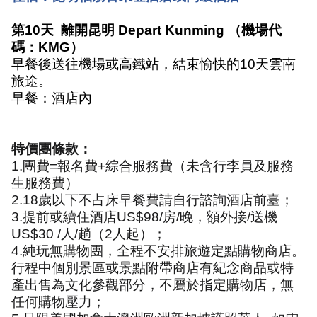
第
10
天
離開昆明
Depart Kunming
（機場代
碼：
KMG
）
早餐後送往機場或高鐵站，結束愉快的
10
天雲南
旅途。
早餐：酒店內
特價團條款：
1.
團費
=
報名費
+
綜合服務費（未含行李員及服務
生服務費）
2.18
歲以下不占床早餐費請自行諮詢酒店前臺；
3.
提前或續住酒店
US$98/
房
/
晚，額外接
/
送機
US$30 /
人
/
趟（
2
人起）；
4.
純玩無購物團，全程不安排旅遊定點購物商店。
行程中個別景區或景點附帶商店有紀念商品或特
產出售為文化參觀部分，不屬於指定購物店，無
任何購物壓力；