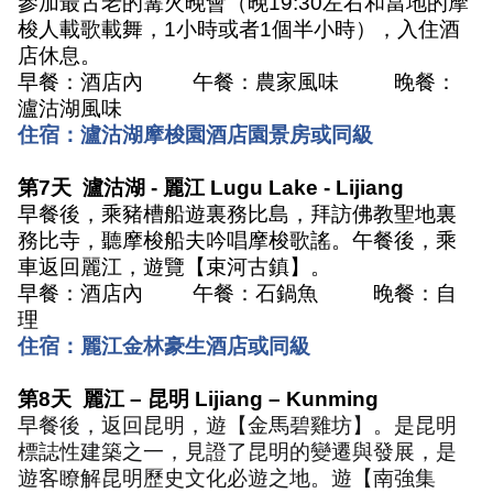
參加最古老的篝火晚會（晚
19:30
左右和當地的摩
梭人載歌載舞，
1
小時或者
1
個半小時），入住酒
店休息。
早餐：酒店內
午餐：農家風味
晚餐：
瀘沽湖風味
住宿：瀘沽湖摩梭園酒店園景房或同級
第
7
天
瀘沽湖
-
麗江
Lugu Lake - Lijiang
早餐後，乘豬槽船遊裏務比島，拜訪佛教聖地裏
務比寺，聽摩梭船夫吟唱摩梭歌謠。午餐後，乘
車返回麗江，遊覽【束河古鎮】。
早餐：酒店內
午餐：石鍋魚
晚餐：自
理
住宿：麗江金林豪生酒店或同級
第
8
天
麗江
–
昆明
Lijiang – Kunming
早餐後，返回昆明，遊【金馬碧雞坊】。是昆明
標誌性建築之一，見證了昆明的變遷與發展，是
遊客瞭解昆明歷史文化必遊之地。遊【南強集