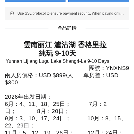
Use SSL protocol to ensure payment security. When paying online, your payment information is protected.
產品詳情
雲南丽江 瀘沽湖 香格里拉
純玩
9-10
天
Yunnan Lijiang Lugu Lake Shangri-La 9-10 Days
團號：
YNXNS9
兩人房價格：
USD $899/
人
单房差：
USD
$300
2026
年出发日期：
6
月：
4
、
11
、
18
、
25
日；
7
月：
2
日；
8
月：
20
日；
9
月：
3
、
10
、
17
、
24
日；
10
月：
8
、
15
、
22
、
29
日；
11
月：
5
、
12
、
19
、
26
日；
12
月：
24
日；