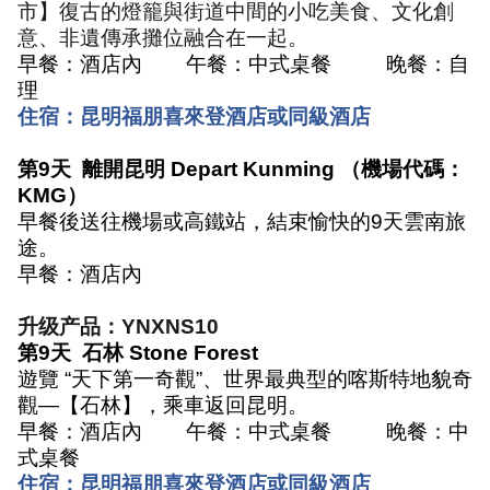
市】復古的燈籠與街道中間的小吃美食、文化創
意、非遺傳承攤位融合在一起。
早餐：酒店內
午餐：中式桌餐
晚餐：自
理
住宿：昆明福朋喜來登酒店或同級酒店
第
9
天
離開昆明
Depart Kunming
（機場代碼：
KMG
）
早餐後送往機場或高鐵站，結束愉快的
9
天雲南旅
途。
早餐：酒店內
升级产品：
YNXNS10
第
9
天
石林
Stone Forest
遊覽
“
天下第一奇觀
”
、世界最典型的喀斯特地貌奇
觀
—
【石林】，乘車返回昆明。
早餐：酒店內
午餐：中式桌餐
晚餐：中
式桌餐
住宿：昆明福朋喜來登酒店或同級酒店