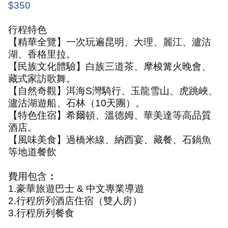
$350
行程特色
【精華全覽】一次玩遍昆明、大理、麗江、瀘沽
湖、香格里拉。
【民族文化體驗】白族三道茶、摩梭篝火晚會、
藏式家訪歌舞。
【自然奇觀】洱海
S
灣騎行、玉龍雪山、虎跳峽、
瀘沽湖遊船、石林（
10
天團）。
【特色住宿】希爾頓、溫德姆、華美達等高品質
酒店。
【風味美食】過橋米線、納西宴、藏餐、石鍋魚
等地道餐飲
費用包含
：
1.
豪華旅遊巴士
&
中文專業導遊
2.
行程所列酒店住宿（雙人房）
3.
行程所列餐食