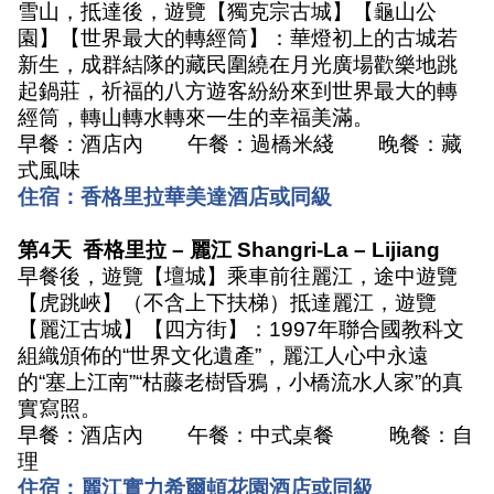
雪山，抵達後，遊覽【獨克宗古城】【龜山公
園】【世界最大的轉經筒】：華燈初上的古城若
新生，成群結隊的藏民圍繞在月光廣場歡樂地跳
起鍋莊，祈福的八方遊客紛紛來到世界最大的轉
經筒，轉山轉水轉來一生的幸福美滿。
早餐：酒店內
午餐：過橋米綫
晚餐：藏
式風味
住宿：香格里拉華美達酒店或同級
第
4
天
香格里拉
–
麗江
Shangri-La – Lijiang
早餐後，遊覽【壇城】乘車前往麗江，途中遊覽
【虎跳峽】（不含上下扶梯）抵達麗江，遊覽
【麗江古城】【四方街】：
1997
年聯合國教科文
組織頒佈的
“
世界文化遺產
”
，麗江人心中永遠
的
“
塞上江南
”“
枯藤老樹昏鴉，小橋流水人家
”
的真
實寫照。
早餐：酒店內
午餐：中式桌餐
晚餐：自
理
住宿：麗江實力希爾頓花園酒店或同級