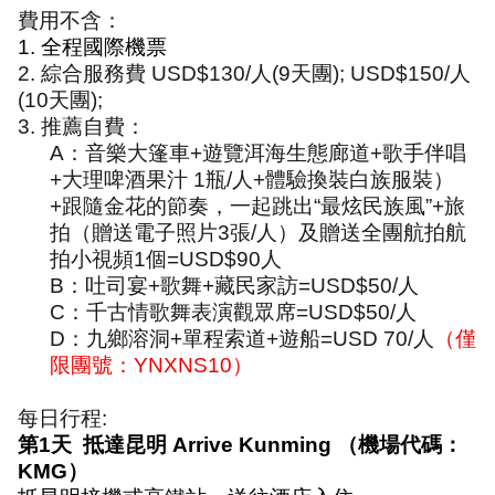
費用不含：
1.
全程國際機票
2.
綜合服務費
USD$130/
人
(9
天團
); USD$150/
人
(10
天團
);
3.
推薦自費：
A
：音樂大篷車
+
遊覽洱海生態廊道
+
歌手伴唱
+
大理啤酒果汁
1
瓶
/
人
+
體驗換裝白族服裝）
+
跟隨金花的節奏，一起跳出
“
最炫民族風
”+
旅
拍（贈送電子照片
3
張
/
人）及贈送全團航拍航
拍小視頻
1
個
=USD$90
人
B
：吐司宴
+
歌舞
+
藏民家訪
=USD$50/
人
C
：千古情歌舞表演觀眾席
=USD$50/
人
D
：九鄉溶洞
+
單程索道
+
遊船
=USD 70/
人
（僅
限團號：
YNXNS10
）
每日行程
:
第
1
天
抵達昆明
Arrive Kunming
（機場代碼：
KMG
）